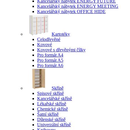
Kancelářský nábytek ENERGY FUTURE
Kancelářský nábytek ENERGY MEETING
Kancelářský nábytek OFFICE HIDE
Kartotéky
Celodřevěné
Kovové
Kovové s dřevěnými čílky
Pro formát A4
Pro formát A5
Pro formát A6
Skříně
Spisové skříně
Kancelářské skříně
Lékařské skříně
Chemické skříně
Šatní skříně
Dílenské skříně
Univerzální skříně
Knihovny