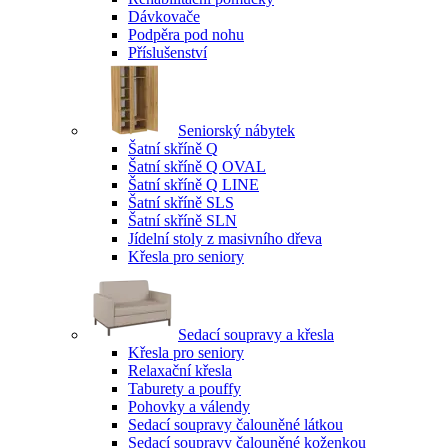
Dávkovače
Podpěra pod nohu
Příslušenství
Seniorský nábytek
Šatní skříně Q
Šatní skříně Q OVAL
Šatní skříně Q LINE
Šatní skříně SLS
Šatní skříně SLN
Jídelní stoly z masivního dřeva
Křesla pro seniory
Sedací soupravy a křesla
Křesla pro seniory
Relaxační křesla
Taburety a pouffy
Pohovky a válendy
Sedací soupravy čalouněné látkou
Sedací soupravy čalouněné koženkou