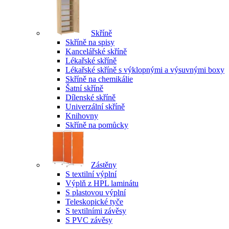
Skříně
Skříně na spisy
Kancelářské skříně
Lékařské skříně
Lékařské skříně s výklopnými a výsuvnými boxy
Skříně na chemikálie
Šatní skříně
Dílenské skříně
Univerzální skříně
Knihovny
Skříně na pomůcky
Zástěny
S textilní výplní
Výplň z HPL laminátu
S plastovou výplní
Teleskopické tyče
S textilními závěsy
S PVC závěsy