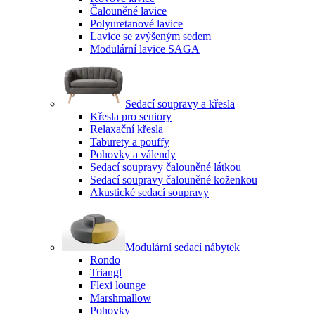
Čalouněné lavice
Polyuretanové lavice
Lavice se zvýšeným sedem
Modulární lavice SAGA
Sedací soupravy a křesla
Křesla pro seniory
Relaxační křesla
Taburety a pouffy
Pohovky a válendy
Sedací soupravy čalouněné látkou
Sedací soupravy čalouněné koženkou
Akustické sedací soupravy
Modulární sedací nábytek
Rondo
Triangl
Flexi lounge
Marshmallow
Pohovky