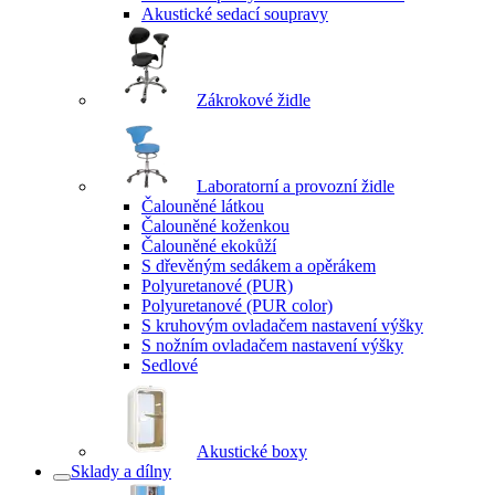
Akustické sedací soupravy
Zákrokové židle
Laboratorní a provozní židle
Čalouněné látkou
Čalouněné koženkou
Čalouněné ekokůží
S dřevěným sedákem a opěrákem
Polyuretanové (PUR)
Polyuretanové (PUR color)
S kruhovým ovladačem nastavení výšky
S nožním ovladačem nastavení výšky
Sedlové
Akustické boxy
Sklady a dílny