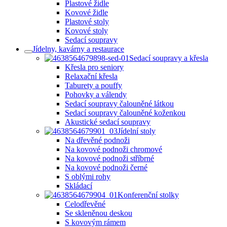
Plastové židle
Kovové židle
Plastové stoly
Kovové stoly
Sedací soupravy
Jídelny, kavárny a restaurace
Sedací soupravy a křesla
Křesla pro seniory
Relaxační křesla
Taburety a pouffy
Pohovky a válendy
Sedací soupravy čalouněné látkou
Sedací soupravy čalouněné koženkou
Akustické sedací soupravy
Jídelní stoly
Na dřevěné podnoži
Na kovové podnoži chromové
Na kovové podnoži stříbrné
Na kovové podnoži černé
S oblými rohy
Skládací
Konferenční stolky
Celodřevěné
Se skleněnou deskou
S kovovým rámem