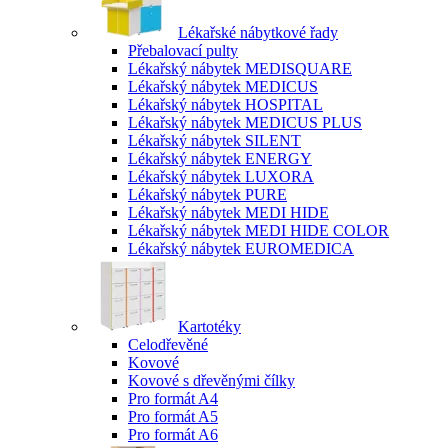
Lékařské nábytkové řady
Přebalovací pulty
Lékařský nábytek MEDISQUARE
Lékařský nábytek MEDICUS
Lékařský nábytek HOSPITAL
Lékařský nábytek MEDICUS PLUS
Lékařský nábytek SILENT
Lékařský nábytek ENERGY
Lékařský nábytek LUXORA
Lékařský nábytek PURE
Lékařský nábytek MEDI HIDE
Lékařský nábytek MEDI HIDE COLOR
Lékařský nábytek EUROMEDICA
Kartotéky
Celodřevěné
Kovové
Kovové s dřevěnými čílky
Pro formát A4
Pro formát A5
Pro formát A6