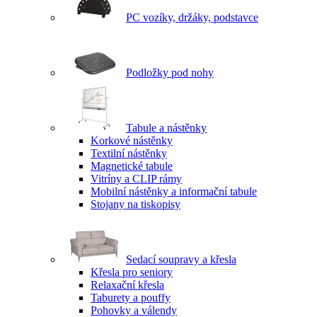
PC vozíky, držáky, podstavce
Podložky pod nohy
Tabule a nástěnky
Korkové nástěnky
Textilní nástěnky
Magnetické tabule
Vitríny a CLIP rámy
Mobilní nástěnky a informační tabule
Stojany na tiskopisy
Sedací soupravy a křesla
Křesla pro seniory
Relaxační křesla
Taburety a pouffy
Pohovky a válendy