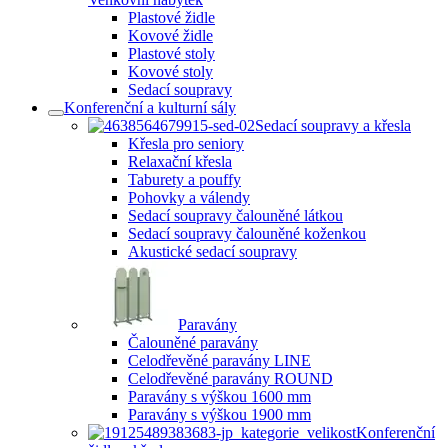
Plastové židle
Kovové židle
Plastové stoly
Kovové stoly
Sedací soupravy
Konferenční a kulturní sály
Sedací soupravy a křesla
Křesla pro seniory
Relaxační křesla
Taburety a pouffy
Pohovky a válendy
Sedací soupravy čalouněné látkou
Sedací soupravy čalouněné koženkou
Akustické sedací soupravy
Paravány
Čalouněné paravány
Celodřevěné paravány LINE
Celodřevěné paravány ROUND
Paravány s výškou 1600 mm
Paravány s výškou 1900 mm
Konferenční