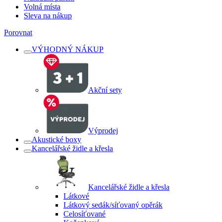
Volná místa
Sleva na nákup
Porovnat
VÝHODNÝ NÁKUP
Akční sety
Výprodej
Akustické boxy
Kancelářské židle a křesla
Kancelářské židle a křesla
Látkové
Látkový sedák/síťovaný opěrák
Celosíťované