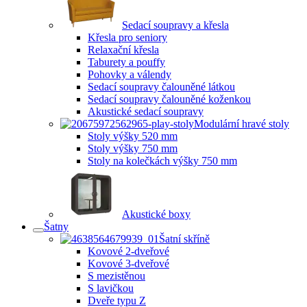
Sedací soupravy a křesla
Křesla pro seniory
Relaxační křesla
Taburety a pouffy
Pohovky a válendy
Sedací soupravy čalouněné látkou
Sedací soupravy čalouněné koženkou
Akustické sedací soupravy
Modulární hravé stoly
Stoly výšky 520 mm
Stoly výšky 750 mm
Stoly na kolečkách výšky 750 mm
Akustické boxy
Šatny
Šatní skříně
Kovové 2-dveřové
Kovové 3-dveřové
S mezistěnou
S lavičkou
Dveře typu Z