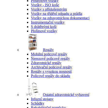
Přístrojové vozíky
Vozíky - ISO koše
Vozíky s příslušenstvím
Vozíky na třídění odpadu a prádla
Vozíky na zdravotnickou dokumentaci
Instrumentační vozíky
S drátěnými koši
Plošinové vozíky
Regály
Mobilní policové regály
Nerezové policové regály
Zdravotnické regály
Archivační policové regály
Regály s vysokou nosností
Policové regály do skladu
Ostatní zdravotnické vybavení
Infuzní stojany
Schůdky
Rehabilitační pomůcky