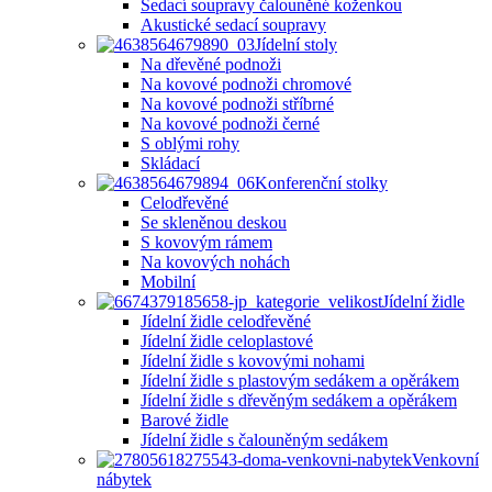
Sedací soupravy čalouněné koženkou
Akustické sedací soupravy
Jídelní stoly
Na dřevěné podnoži
Na kovové podnoži chromové
Na kovové podnoži stříbrné
Na kovové podnoži černé
S oblými rohy
Skládací
Konferenční stolky
Celodřevěné
Se skleněnou deskou
S kovovým rámem
Na kovových nohách
Mobilní
Jídelní židle
Jídelní židle celodřevěné
Jídelní židle celoplastové
Jídelní židle s kovovými nohami
Jídelní židle s plastovým sedákem a opěrákem
Jídelní židle s dřevěným sedákem a opěrákem
Barové židle
Jídelní židle s čalouněným sedákem
Venkovní
nábytek