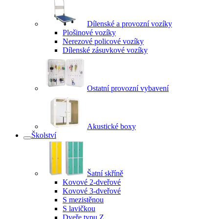
Dílenské a provozní vozíky
Plošinové vozíky
Nerezové policové vozíky
Dílenské zásuvkové vozíky
Ostatní provozní vybavení
Akustické boxy
Školství
Šatní skříně
Kovové 2-dveřové
Kovové 3-dveřové
S mezistěnou
S lavičkou
Dveře typu Z