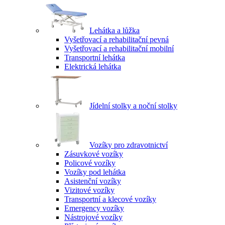
Lehátka a lůžka
Vyšetřovací a rehabilitační pevná
Vyšetřovací a rehabilitační mobilní
Transportní lehátka
Elektrická lehátka
Jídelní stolky a noční stolky
Vozíky pro zdravotnictví
Zásuvkové vozíky
Policové vozíky
Vozíky pod lehátka
Asistenční vozíky
Vizitové vozíky
Transportní a klecové vozíky
Emergency vozíky
Nástrojové vozíky