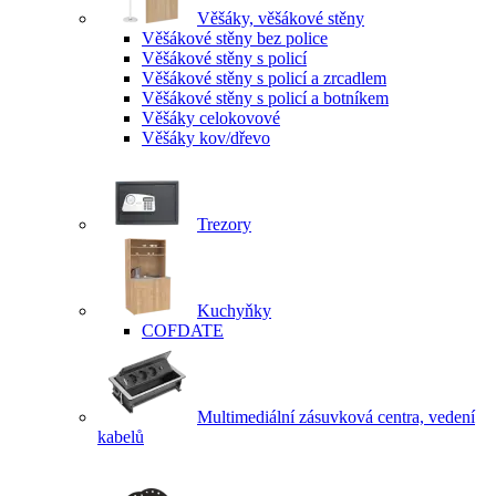
Věšáky, věšákové stěny
Věšákové stěny bez police
Věšákové stěny s policí
Věšákové stěny s policí a zrcadlem
Věšákové stěny s policí a botníkem
Věšáky celokovové
Věšáky kov/dřevo
Trezory
Kuchyňky
COFDATE
Multimediální zásuvková centra, vedení
kabelů