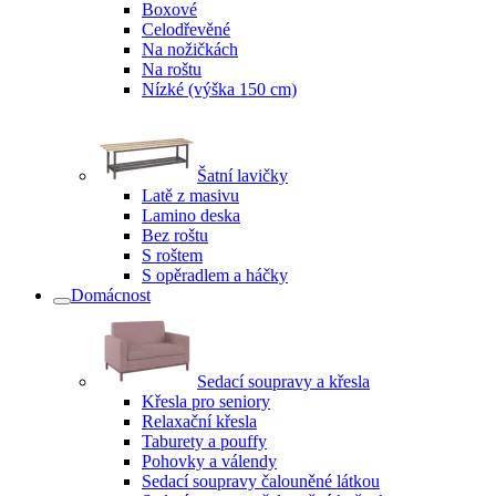
Boxové
Celodřevěné
Na nožičkách
Na roštu
Nízké (výška 150 cm)
Šatní lavičky
Latě z masivu
Lamino deska
Bez roštu
S roštem
S opěradlem a háčky
Domácnost
Sedací soupravy a křesla
Křesla pro seniory
Relaxační křesla
Taburety a pouffy
Pohovky a válendy
Sedací soupravy čalouněné látkou