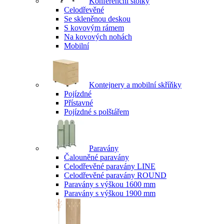
Konferenční stolky
Celodřevěné
Se skleněnou deskou
S kovovým rámem
Na kovových nohách
Mobilní
Kontejnery a mobilní skříňky
Pojízdné
Přístavné
Pojízdné s polštářem
Paravány
Čalouněné paravány
Celodřevěné paravány LINE
Celodřevěné paravány ROUND
Paravány s výškou 1600 mm
Paravány s výškou 1900 mm