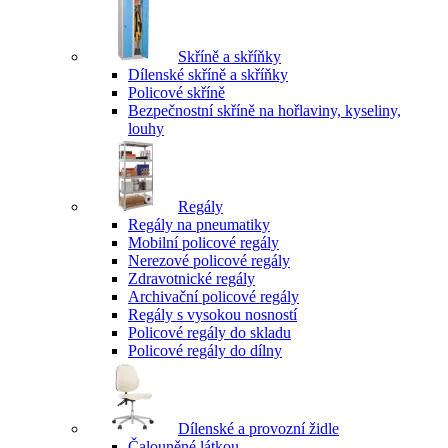
Skříně a skříňky
Dílenské skříně a skříňky
Policové skříně
Bezpečnostní skříně na hořlaviny, kyseliny,
louhy
Regály
Regály na pneumatiky
Mobilní policové regály
Nerezové policové regály
Zdravotnické regály
Archivační policové regály
Regály s vysokou nosností
Policové regály do skladu
Policové regály do dílny
Dílenské a provozní židle
Čalouněné látkou