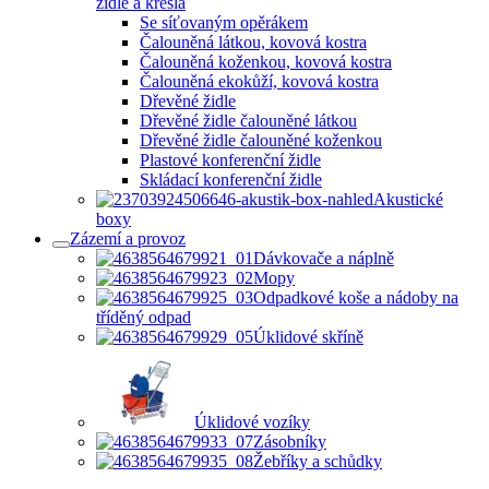
židle a křesla
Se síťovaným opěrákem
Čalouněná látkou, kovová kostra
Čalouněná koženkou, kovová kostra
Čalouněná ekokůží, kovová kostra
Dřevěné židle
Dřevěné židle čalouněné látkou
Dřevěné židle čalouněné koženkou
Plastové konferenční židle
Skládací konferenční židle
Akustické
boxy
Zázemí a provoz
Dávkovače a náplně
Mopy
Odpadkové koše a nádoby na
tříděný odpad
Úklidové skříně
Úklidové vozíky
Zásobníky
Žebříky a schůdky