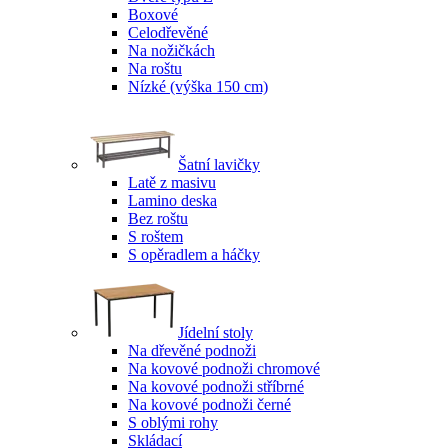
Boxové
Celodřevěné
Na nožičkách
Na roštu
Nízké (výška 150 cm)
Šatní lavičky
Latě z masivu
Lamino deska
Bez roštu
S roštem
S opěradlem a háčky
Jídelní stoly
Na dřevěné podnoži
Na kovové podnoži chromové
Na kovové podnoži stříbrné
Na kovové podnoži černé
S oblými rohy
Skládací