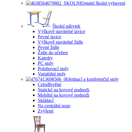
Ostatní školní vybavení
Školní nábytek
Výškově stavitelné lavice
Pevné lavice
Výškově stavitelné židle
Pevné židle
Židle do učeben
Katedry
PC stoly
Polohovací stoly
Variabilní stoly
Jednací a konferenční stoly
Celodřevěné
Statické na kovové podnoži
Mobilní na kovové podnoži
Skládací
Na centrální noze
Zvýšené