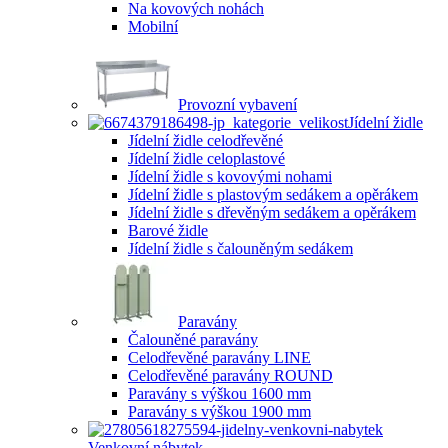
Na kovových nohách
Mobilní
Provozní vybavení
Jídelní židle
Jídelní židle celodřevěné
Jídelní židle celoplastové
Jídelní židle s kovovými nohami
Jídelní židle s plastovým sedákem a opěrákem
Jídelní židle s dřevěným sedákem a opěrákem
Barové židle
Jídelní židle s čalouněným sedákem
Paravány
Čalouněné paravány
Celodřevěné paravány LINE
Celodřevěné paravány ROUND
Paravány s výškou 1600 mm
Paravány s výškou 1900 mm
Venkovní nábytek