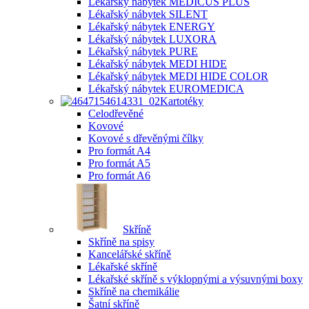
Lékařský nábytek MEDICUS PLUS
Lékařský nábytek SILENT
Lékařský nábytek ENERGY
Lékařský nábytek LUXORA
Lékařský nábytek PURE
Lékařský nábytek MEDI HIDE
Lékařský nábytek MEDI HIDE COLOR
Lékařský nábytek EUROMEDICA
Kartotéky
Celodřevěné
Kovové
Kovové s dřevěnými čílky
Pro formát A4
Pro formát A5
Pro formát A6
Skříně
Skříně na spisy
Kancelářské skříně
Lékařské skříně
Lékařské skříně s výklopnými a výsuvnými boxy
Skříně na chemikálie
Šatní skříně