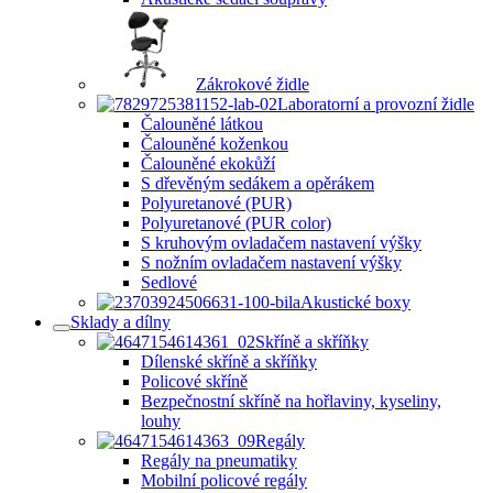
Zákrokové židle
Laboratorní a provozní židle
Čalouněné látkou
Čalouněné koženkou
Čalouněné ekokůží
S dřevěným sedákem a opěrákem
Polyuretanové (PUR)
Polyuretanové (PUR color)
S kruhovým ovladačem nastavení výšky
S nožním ovladačem nastavení výšky
Sedlové
Akustické boxy
Sklady a dílny
Skříně a skříňky
Dílenské skříně a skříňky
Policové skříně
Bezpečnostní skříně na hořlaviny, kyseliny,
louhy
Regály
Regály na pneumatiky
Mobilní policové regály