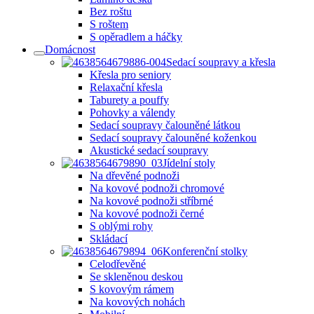
Bez roštu
S roštem
S opěradlem a háčky
Domácnost
Sedací soupravy a křesla
Křesla pro seniory
Relaxační křesla
Taburety a pouffy
Pohovky a válendy
Sedací soupravy čalouněné látkou
Sedací soupravy čalouněné koženkou
Akustické sedací soupravy
Jídelní stoly
Na dřevěné podnoži
Na kovové podnoži chromové
Na kovové podnoži stříbrné
Na kovové podnoži černé
S oblými rohy
Skládací
Konferenční stolky
Celodřevěné
Se skleněnou deskou
S kovovým rámem
Na kovových nohách