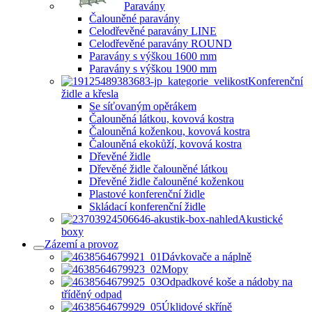
Paravány
Čalouněné paravány
Celodřevěné paravány LINE
Celodřevěné paravány ROUND
Paravány s výškou 1600 mm
Paravány s výškou 1900 mm
Konferenční
židle a křesla
Se síťovaným opěrákem
Čalouněná látkou, kovová kostra
Čalouněná koženkou, kovová kostra
Čalouněná ekokůží, kovová kostra
Dřevěné židle
Dřevěné židle čalouněné látkou
Dřevěné židle čalouněné koženkou
Plastové konferenční židle
Skládací konferenční židle
Akustické
boxy
Zázemí a provoz
Dávkovače a náplně
Mopy
Odpadkové koše a nádoby na
tříděný odpad
Úklidové skříně