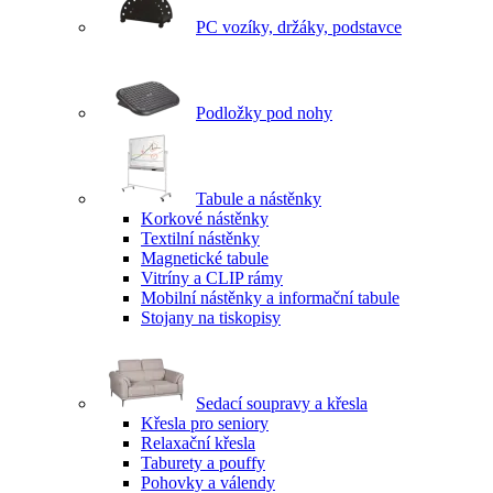
PC vozíky, držáky, podstavce
Podložky pod nohy
Tabule a nástěnky
Korkové nástěnky
Textilní nástěnky
Magnetické tabule
Vitríny a CLIP rámy
Mobilní nástěnky a informační tabule
Stojany na tiskopisy
Sedací soupravy a křesla
Křesla pro seniory
Relaxační křesla
Taburety a pouffy
Pohovky a válendy