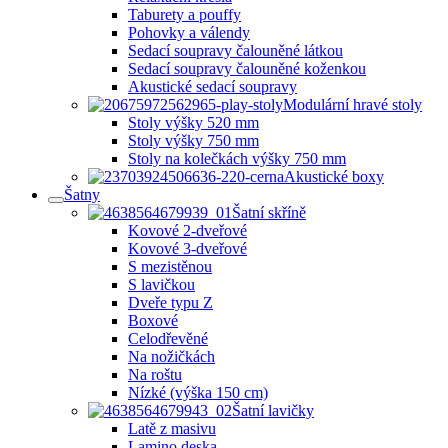
Taburety a pouffy
Pohovky a válendy
Sedací soupravy čalouněné látkou
Sedací soupravy čalouněné koženkou
Akustické sedací soupravy
Modulární hravé stoly
Stoly výšky 520 mm
Stoly výšky 750 mm
Stoly na kolečkách výšky 750 mm
Akustické boxy
Šatny
Šatní skříně
Kovové 2-dveřové
Kovové 3-dveřové
S mezistěnou
S lavičkou
Dveře typu Z
Boxové
Celodřevěné
Na nožičkách
Na roštu
Nízké (výška 150 cm)
Šatní lavičky
Latě z masivu
Lamino deska