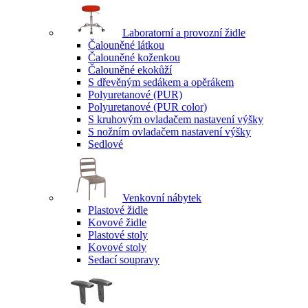
Laboratorní a provozní židle
Čalouněné látkou
Čalouněné koženkou
Čalouněné ekokůží
S dřevěným sedákem a opěrákem
Polyuretanové (PUR)
Polyuretanové (PUR color)
S kruhovým ovladačem nastavení výšky
S nožním ovladačem nastavení výšky
Sedlové
Venkovní nábytek
Plastové židle
Kovové židle
Plastové stoly
Kovové stoly
Sedací soupravy