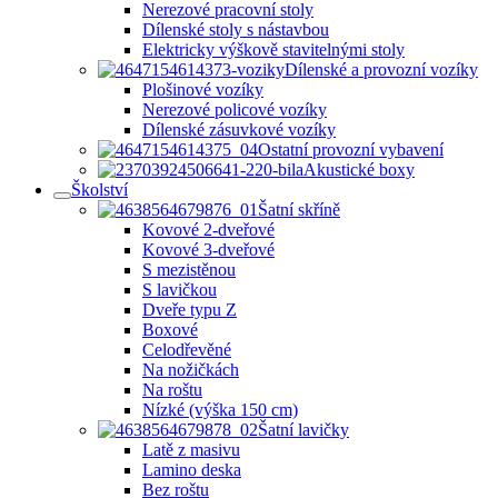
Nerezové pracovní stoly
Dílenské stoly s nástavbou
Elektricky výškově stavitelnými stoly
Dílenské a provozní vozíky
Plošinové vozíky
Nerezové policové vozíky
Dílenské zásuvkové vozíky
Ostatní provozní vybavení
Akustické boxy
Školství
Šatní skříně
Kovové 2-dveřové
Kovové 3-dveřové
S mezistěnou
S lavičkou
Dveře typu Z
Boxové
Celodřevěné
Na nožičkách
Na roštu
Nízké (výška 150 cm)
Šatní lavičky
Latě z masivu
Lamino deska
Bez roštu