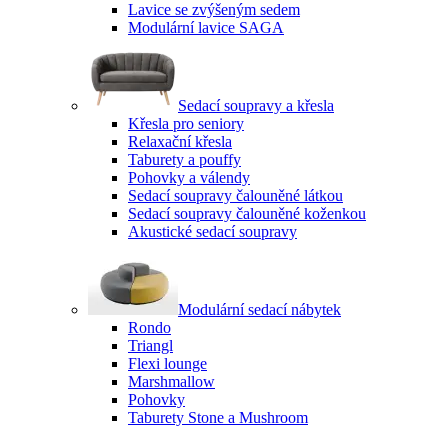
Lavice se zvýšeným sedem
Modulární lavice SAGA
Sedací soupravy a křesla
Křesla pro seniory
Relaxační křesla
Taburety a pouffy
Pohovky a válendy
Sedací soupravy čalouněné látkou
Sedací soupravy čalouněné koženkou
Akustické sedací soupravy
Modulární sedací nábytek
Rondo
Triangl
Flexi lounge
Marshmallow
Pohovky
Taburety Stone a Mushroom