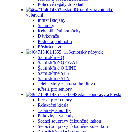
Policové regály do skladu
Ostatní zdravotnické
vybavení
Infuzní stojany
Schůdky
Rehabilitační pomůcky
Dávkovače
Podpěra pod nohu
Příslušenství
Seniorský nábytek
Šatní skříně Q
Šatní skříně Q OVAL
Šatní skříně Q LINE
Šatní skříně SLS
Šatní skříně SLN
Jídelní stoly z masivního dřeva
Křesla pro seniory
Sedací soupravy a křesla
Křesla pro seniory
Relaxační křesla
Taburety a pouffy
Pohovky a válendy
Sedací soupravy čalouněné látkou
Sedací soupravy čalouněné koženkou
Akustické sedací soupravy