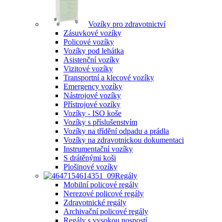
Vozíky pro zdravotnictví
Zásuvkové vozíky
Policové vozíky
Vozíky pod lehátka
Asistenční vozíky
Vizitové vozíky
Transportní a klecové vozíky
Emergency vozíky
Nástrojové vozíky
Přístrojové vozíky
Vozíky - ISO koše
Vozíky s příslušenstvím
Vozíky na třídění odpadu a prádla
Vozíky na zdravotnickou dokumentaci
Instrumentační vozíky
S drátěnými koši
Plošinové vozíky
Regály
Mobilní policové regály
Nerezové policové regály
Zdravotnické regály
Archivační policové regály
Regály s vysokou nosností