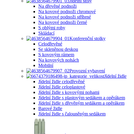
Jídelní stoly
Na dřevěné podnoži
Na kovové podnoži chromové
Na kovové podnoži stříbrné
Na kovové podnoži černé
S oblými rohy
Skládací
Konferenční stolky
Celodřevěné
Se skleněnou deskou
S kovovým rámem
Na kovových nohách
Mobilní
Provozní vybavení
Jídelní židle
Jídelní židle celodřevěné
Jídelní židle celoplastové
Jídelní židle s kovovými nohami
Jídelní židle s plastovým sedákem a opěrákem
Jídelní židle s dřevěným sedákem a opěrákem
Barové židle
Jídelní židle s čalouněným sedákem