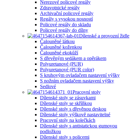
Nerezové policové regály
Zdravotnické regály
Archivační policové regály
Regály s vysokou nosností
Policové regály do skladu
Policové regály do dílny
Dílenské a provozní židle
Čalouněné látkou
Čalouněné koženkou
Čalouněné ekokůží
S dřevěným sedákem a opěrákem
Polyuretanové (PUR)
Polyuretanové (PUR color)
S kruhovým ovladačem nastavení výšky
S nožním ovladačem nastavení výšky
Sedlové
Pracovní stoly
Dílenské stoly se zásuvkami
Dílenské stoly se skříňkou
Dílenské stoly s dřevěnou deskou
Dílenské stoly výškově nastavitelné
Pracovní stoly na kolečkách
Dílenské stoly s antistatickou gumovou
podložkou
Dílenské stoly s policemi