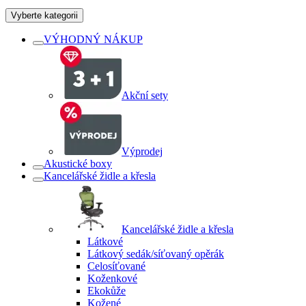
Vyberte kategorii
VÝHODNÝ NÁKUP
Akční sety
Výprodej
Akustické boxy
Kancelářské židle a křesla
Kancelářské židle a křesla
Látkové
Látkový sedák/síťovaný opěrák
Celosíťované
Koženkové
Ekokůže
Kožené