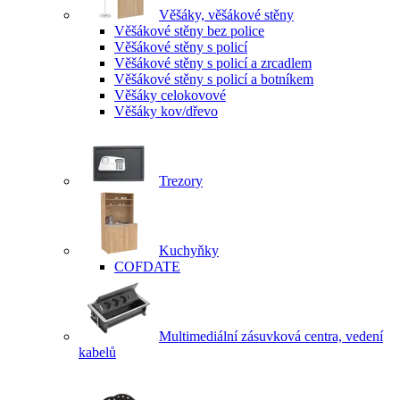
Věšáky, věšákové stěny
Věšákové stěny bez police
Věšákové stěny s policí
Věšákové stěny s policí a zrcadlem
Věšákové stěny s policí a botníkem
Věšáky celokovové
Věšáky kov/dřevo
Trezory
Kuchyňky
COFDATE
Multimediální zásuvková centra, vedení
kabelů