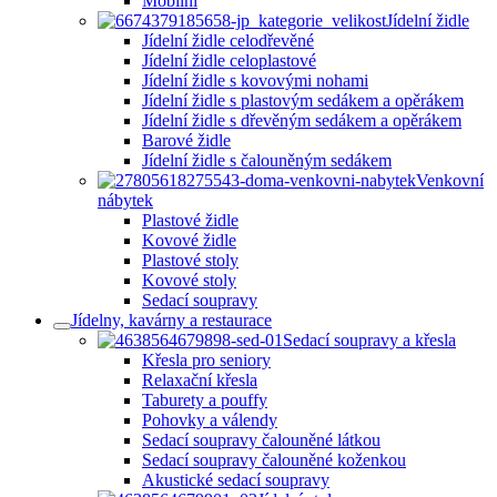
Mobilní
Jídelní židle
Jídelní židle celodřevěné
Jídelní židle celoplastové
Jídelní židle s kovovými nohami
Jídelní židle s plastovým sedákem a opěrákem
Jídelní židle s dřevěným sedákem a opěrákem
Barové židle
Jídelní židle s čalouněným sedákem
Venkovní
nábytek
Plastové židle
Kovové židle
Plastové stoly
Kovové stoly
Sedací soupravy
Jídelny, kavárny a restaurace
Sedací soupravy a křesla
Křesla pro seniory
Relaxační křesla
Taburety a pouffy
Pohovky a válendy
Sedací soupravy čalouněné látkou
Sedací soupravy čalouněné koženkou
Akustické sedací soupravy