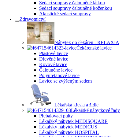
Sedací soupravy čalouněné látkou
Sedací soupravy čalouněné koženkou
Akustické sedací soupravy
Zdravotnictví
Nábytek do čekáren - RELAXIA
Čekárenské lavice
Plastové lavice
Dřevěné lavice
Kovové lavice
Čalouněné lavice
Polyuretanové lavice
Lavice se zvýšeným sedem
Lékařská křesla a židle
Lékařské nábytkové řady
Přebalovací pulty
Lékařský nábytek MEDISQUARE
Lékařský nábytek MEDICUS
Lékařský nábytek HOSPITAL