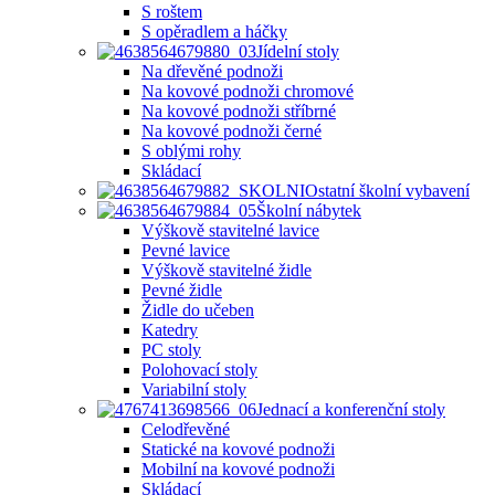
S roštem
S opěradlem a háčky
Jídelní stoly
Na dřevěné podnoži
Na kovové podnoži chromové
Na kovové podnoži stříbrné
Na kovové podnoži černé
S oblými rohy
Skládací
Ostatní školní vybavení
Školní nábytek
Výškově stavitelné lavice
Pevné lavice
Výškově stavitelné židle
Pevné židle
Židle do učeben
Katedry
PC stoly
Polohovací stoly
Variabilní stoly
Jednací a konferenční stoly
Celodřevěné
Statické na kovové podnoži
Mobilní na kovové podnoži
Skládací