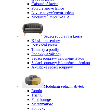
Čalouněné lavice
Polyuretanové lavice
Lavice se zvýšeným sedem
Modulární lavice SAGA
Sedací soupravy a křesla
Křesla pro seniory
Relaxační křesla
Taburety a pouffy
Pohovky a válendy
Sedací soupravy čalouněné látkou
Sedací soupravy čalouněné koženkou
Akustické sedací soupravy
Modulární sedací nábytek
Rondo
Triangl
Flexi lounge
Marshmallow
Pohovky