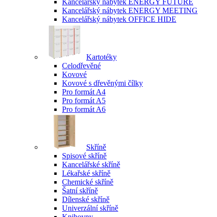
Kancelářský nábytek ENERGY FUTURE
Kancelářský nábytek ENERGY MEETING
Kancelářský nábytek OFFICE HIDE
Kartotéky
Celodřevěné
Kovové
Kovové s dřevěnými čílky
Pro formát A4
Pro formát A5
Pro formát A6
Skříně
Spisové skříně
Kancelářské skříně
Lékařské skříně
Chemické skříně
Šatní skříně
Dílenské skříně
Univerzální skříně
Knihovny