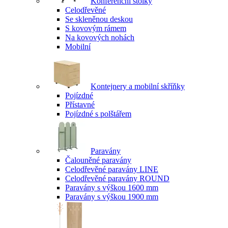
Konferenční stolky
Celodřevěné
Se skleněnou deskou
S kovovým rámem
Na kovových nohách
Mobilní
Kontejnery a mobilní skříňky
Pojízdné
Přístavné
Pojízdné s polštářem
Paravány
Čalouněné paravány
Celodřevěné paravány LINE
Celodřevěné paravány ROUND
Paravány s výškou 1600 mm
Paravány s výškou 1900 mm