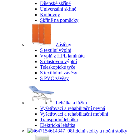
Dílenské skříně
Univerzální skříně
Knihovny
Skříně na pomůcky
Zástěny
S textilní výplní
Výplň z HPL laminátu
S plastovou výplní
Teleskopické tyče
S textilními závěsy
S PVC závěsy
Lehátka a lůžka
Vyšetřovací a rehabilitační pevná
Vyšetřovací a rehabilitační mobilní
Transportní lehátka
Elektrická lehátka
Jídelní stolky a noční stolky