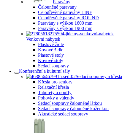
Paravány
Čalouněné paravány
Celodřevěné paravány LINE
Celodřevěné paravány ROUND
Paravány s výškou 1600 mm
Paravány s výškou 1900 mm
Venkovní nábytek
Plastové židle
Kovové židle
Plastové stoly
Kovové stoly
Sedací soupravy
Konferenční a kulturní sály
Sedací soupravy a křesla
Křesla pro seniory
Relaxační křesla
Taburety a pouffy
Pohovky a válendy
Sedací soupravy čalouněné látkou
Sedací soupravy čalouněné koženkou
Akustické sedací soupravy