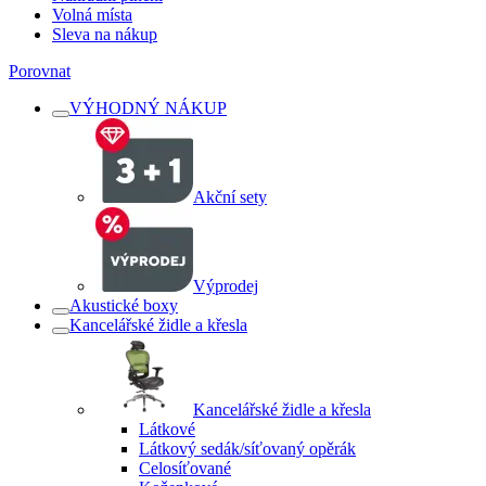
Volná místa
Sleva na nákup
Porovnat
VÝHODNÝ NÁKUP
Akční sety
Výprodej
Akustické boxy
Kancelářské židle a křesla
Kancelářské židle a křesla
Látkové
Látkový sedák/síťovaný opěrák
Celosíťované