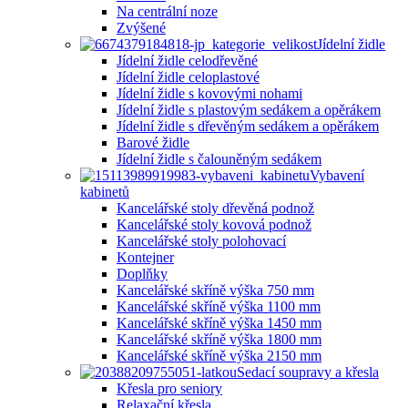
Na centrální noze
Zvýšené
Jídelní židle
Jídelní židle celodřevěné
Jídelní židle celoplastové
Jídelní židle s kovovými nohami
Jídelní židle s plastovým sedákem a opěrákem
Jídelní židle s dřevěným sedákem a opěrákem
Barové židle
Jídelní židle s čalouněným sedákem
Vybavení
kabinetů
Kancelářské stoly dřevěná podnož
Kancelářské stoly kovová podnož
Kancelářské stoly polohovací
Kontejner
Doplňky
Kancelářské skříně výška 750 mm
Kancelářské skříně výška 1100 mm
Kancelářské skříně výška 1450 mm
Kancelářské skříně výška 1800 mm
Kancelářské skříně výška 2150 mm
Sedací soupravy a křesla
Křesla pro seniory
Relaxační křesla