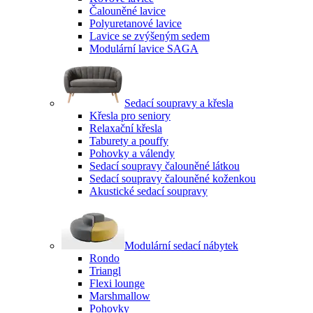
Čalouněné lavice
Polyuretanové lavice
Lavice se zvýšeným sedem
Modulární lavice SAGA
Sedací soupravy a křesla
Křesla pro seniory
Relaxační křesla
Taburety a pouffy
Pohovky a válendy
Sedací soupravy čalouněné látkou
Sedací soupravy čalouněné koženkou
Akustické sedací soupravy
Modulární sedací nábytek
Rondo
Triangl
Flexi lounge
Marshmallow
Pohovky