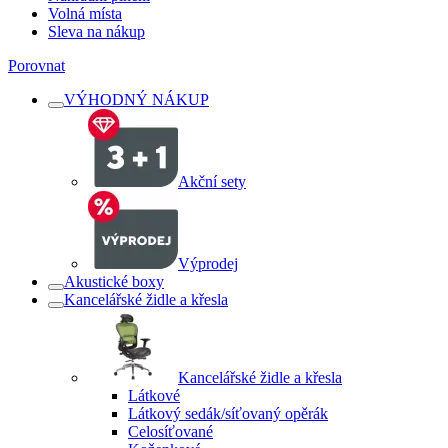
Volná místa
Sleva na nákup
Porovnat
VÝHODNÝ NÁKUP
Akční sety
Výprodej
Akustické boxy
Kancelářské židle a křesla
Kancelářské židle a křesla
Látkové
Látkový sedák/síťovaný opěrák
Celosíťované