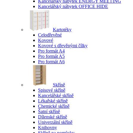
Kancelářský nábytek ENERGY MEETING
Kancelářský nábytek OFFICE HIDE
Kartotéky
Celodřevěné
Kovové
Kovové s dřevěnými čílky
Pro formát A4
Pro formát A5
Pro formát A6
Skříně
Spisové skříně
Kancelářské skříně
Lékařské skříně
Chemické skříně
Šatní skříně
Dílenské skříně
Univerzální skříně
Knihovny
Skříně na pomůcky