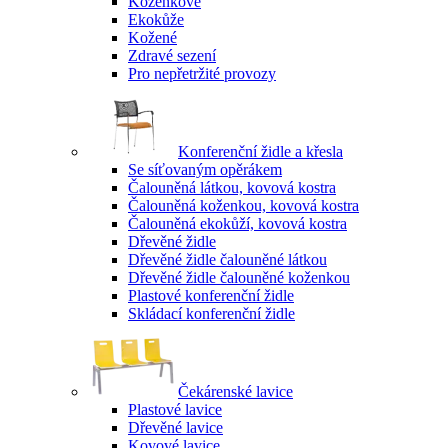
Koženkové
Ekokůže
Kožené
Zdravé sezení
Pro nepřetržité provozy
Konferenční židle a křesla
Se síťovaným opěrákem
Čalouněná látkou, kovová kostra
Čalouněná koženkou, kovová kostra
Čalouněná ekokůží, kovová kostra
Dřevěné židle
Dřevěné židle čalouněné látkou
Dřevěné židle čalouněné koženkou
Plastové konferenční židle
Skládací konferenční židle
Čekárenské lavice
Plastové lavice
Dřevěné lavice
Kovové lavice