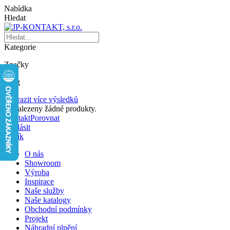
Nabídka
Hledat
Kategorie
Značky
Blog
Zobrazit více výsledků
Nenalezeny žádné produkty.
Kontakt
Porovnat
Přihlásit
Košík
O nás
Showroom
Výroba
Inspirace
Naše služby
Naše katalogy
Obchodní podmínky
Projekt
Náhradní plnění