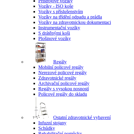
Přístrojové vozíky
Vozíky - ISO koše
Vozíky s příslušenstvím
Vozíky na třídění odpadu a prádla
Vozíky na zdravotnickou dokumentaci
Instrumentační vozíky
S drátěnými koši
Plošinové vozíky
Regály
Mobilní policové regály
Nerezové policové regály
Zdravotnické regály
Archivační policové regály
Regály s vysokou nosností
Policové regály do skladu
Ostatní zdravotnické vybavení
Infuzní stojany
Schůdky
Rehabilitační pomůcky