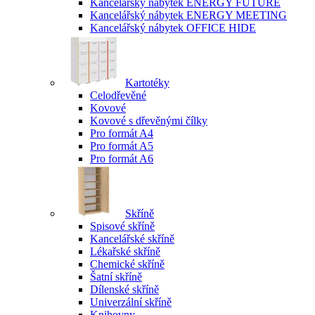
Kancelářský nábytek ENERGY FUTURE
Kancelářský nábytek ENERGY MEETING
Kancelářský nábytek OFFICE HIDE
Kartotéky
Celodřevěné
Kovové
Kovové s dřevěnými čílky
Pro formát A4
Pro formát A5
Pro formát A6
Skříně
Spisové skříně
Kancelářské skříně
Lékařské skříně
Chemické skříně
Šatní skříně
Dílenské skříně
Univerzální skříně
Knihovny