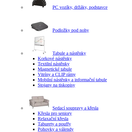
PC vozíky, držáky, podstavce
Podložky pod nohy
Tabule a nástěnky
Korkové nástěnky
Textilní nástěnky
Magnetické tabule
Vitríny a CLIP rámy
Mobilní nástěnky a informační tabule
Stojany na tiskopisy
Sedací soupravy a křesla
Křesla pro seniory
Relaxační křesla
Taburety a pouffy
Pohovky a válendy