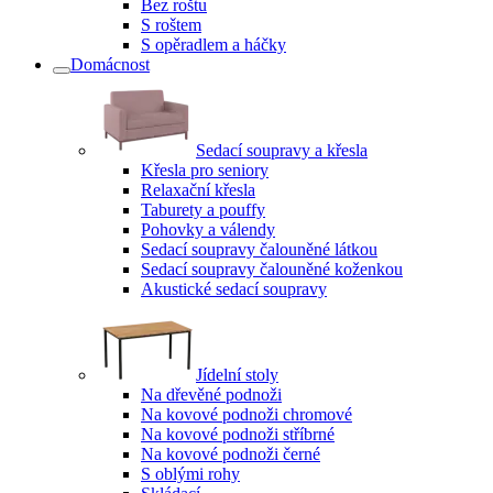
Bez roštu
S roštem
S opěradlem a háčky
Domácnost
Sedací soupravy a křesla
Křesla pro seniory
Relaxační křesla
Taburety a pouffy
Pohovky a válendy
Sedací soupravy čalouněné látkou
Sedací soupravy čalouněné koženkou
Akustické sedací soupravy
Jídelní stoly
Na dřevěné podnoži
Na kovové podnoži chromové
Na kovové podnoži stříbrné
Na kovové podnoži černé
S oblými rohy