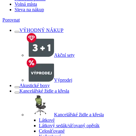
Volná místa
Sleva na nákup
Porovnat
VÝHODNÝ NÁKUP
Akční sety
Výprodej
Akustické boxy
Kancelářské židle a křesla
Kancelářské židle a křesla
Látkové
Látkový sedák/síťovaný opěrák
Celosíťované