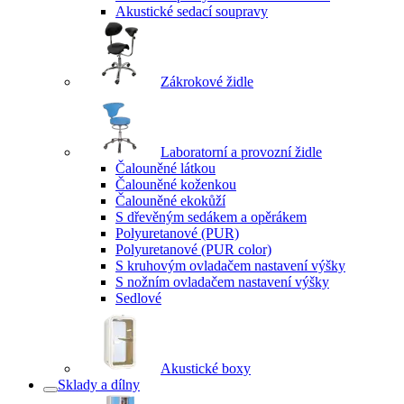
Akustické sedací soupravy
Zákrokové židle
Laboratorní a provozní židle
Čalouněné látkou
Čalouněné koženkou
Čalouněné ekokůží
S dřevěným sedákem a opěrákem
Polyuretanové (PUR)
Polyuretanové (PUR color)
S kruhovým ovladačem nastavení výšky
S nožním ovladačem nastavení výšky
Sedlové
Akustické boxy
Sklady a dílny