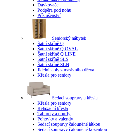
Dávkovače
Podpěra pod nohu
Příslušenství
Seniorský nábytek
Šatní skříně Q
Šatní skříně Q OVAL
Šatní skříně Q LINE
Šatní skříně SLS
Šatní skříně SLN
Jídelní stoly z masivního dřeva
Křesla pro seniory
Sedací soupravy a křesla
Křesla pro seniory
Relaxační křesla
Taburety a pouffy
Pohovky a válendy
Sedací soupravy čalouněné látkou
Sedací soupravy čalouněné koženkou