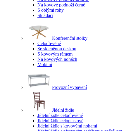
Na kovové podnoži černé
S oblými rohy
Skládací
Konferenční stolky
Celodřevěné
Se skleněnou deskou
S kovovým rámem
Na kovových nohách
Mobilní
Provozní vybavení
Jídelní židle
Jídelní židle celodřevěné
Jídelní židle celoplastové
Jídelní židle s kovovými nohami