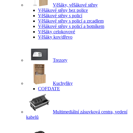
Věšáky, věšákové stěny
Věšákové stěny bez police
Věšákové stěny s policí
Věšákové stěny s policí a zrcadlem
Věšákové stěny s policí a botníkem
Věšáky celokovové
Věšáky kov/dřevo
Trezory
Kuchyňky
COFDATE
Multimediální zásuvková centra, vedení
kabelů