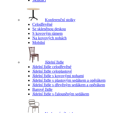
Skládací
Konferenční stolky
Celodřevěné
Se skleněnou deskou
S kovovým rámem
Na kovových nohách
Mobilní
Jídelní židle
Jídelní židle celodřevěné
Jídelní židle celoplastové
Jídelní židle s kovovými nohami
Jídelní židle s plastovým sedákem a opěrákem
Jídelní židle s dřevěným sedákem a opěrákem
Barové židle
Jídelní židle s čalouněným sedákem