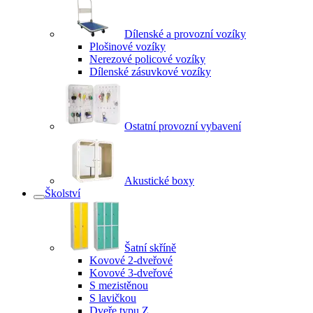
Dílenské a provozní vozíky
Plošinové vozíky
Nerezové policové vozíky
Dílenské zásuvkové vozíky
Ostatní provozní vybavení
Akustické boxy
Školství
Šatní skříně
Kovové 2-dveřové
Kovové 3-dveřové
S mezistěnou
S lavičkou
Dveře typu Z