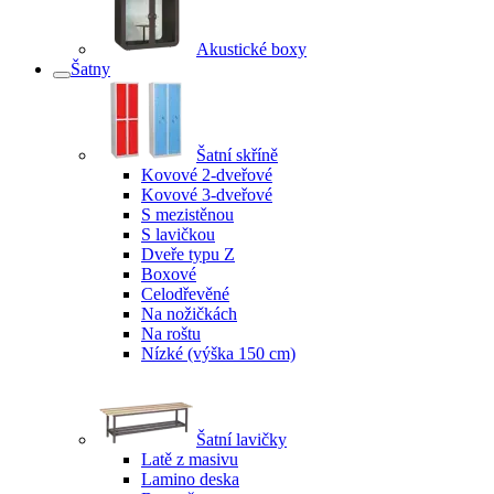
Akustické boxy
Šatny
Šatní skříně
Kovové 2-dveřové
Kovové 3-dveřové
S mezistěnou
S lavičkou
Dveře typu Z
Boxové
Celodřevěné
Na nožičkách
Na roštu
Nízké (výška 150 cm)
Šatní lavičky
Latě z masivu
Lamino deska