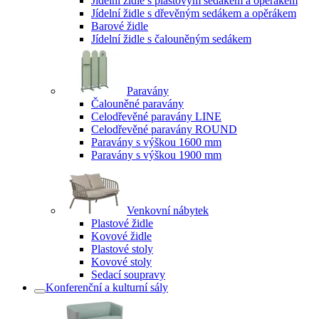
Jídelní židle s plastovým sedákem a opěrákem
Jídelní židle s dřevěným sedákem a opěrákem
Barové židle
Jídelní židle s čalouněným sedákem
Paravány
Čalouněné paravány
Celodřevěné paravány LINE
Celodřevěné paravány ROUND
Paravány s výškou 1600 mm
Paravány s výškou 1900 mm
Venkovní nábytek
Plastové židle
Kovové židle
Plastové stoly
Kovové stoly
Sedací soupravy
Konferenční a kulturní sály