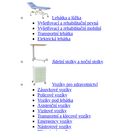
Lehátka a lůžka
Vyšetřovací a rehabilitační pevná
Vyšetřovací a rehabilitační mobilní
Transportní lehátka
Elektrická lehátka
Jídelní stolky a noční stolky
Vozíky pro zdravotnictví
Zásuvkové vozíky
Policové vozíky
Vozíky pod lehátka
Asistenční vozíky
Vizitové vozíky
Transportní a klecové vozíky
Emergency vozíky
Nástrojové vozíky