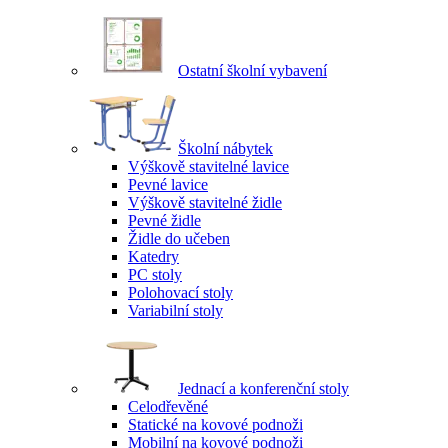
Ostatní školní vybavení
Školní nábytek
Výškově stavitelné lavice
Pevné lavice
Výškově stavitelné židle
Pevné židle
Židle do učeben
Katedry
PC stoly
Polohovací stoly
Variabilní stoly
Jednací a konferenční stoly
Celodřevěné
Statické na kovové podnoži
Mobilní na kovové podnoži