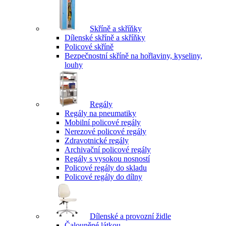
Skříně a skříňky
Dílenské skříně a skříňky
Policové skříně
Bezpečnostní skříně na hořlaviny, kyseliny,
louhy
Regály
Regály na pneumatiky
Mobilní policové regály
Nerezové policové regály
Zdravotnické regály
Archivační policové regály
Regály s vysokou nosností
Policové regály do skladu
Policové regály do dílny
Dílenské a provozní židle
Čalouněné látkou