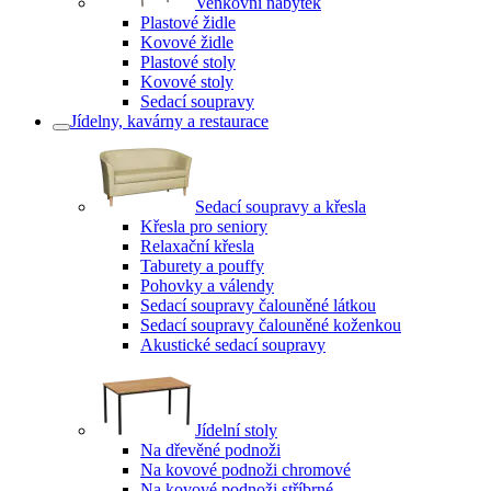
Venkovní nábytek
Plastové židle
Kovové židle
Plastové stoly
Kovové stoly
Sedací soupravy
Jídelny, kavárny a restaurace
Sedací soupravy a křesla
Křesla pro seniory
Relaxační křesla
Taburety a pouffy
Pohovky a válendy
Sedací soupravy čalouněné látkou
Sedací soupravy čalouněné koženkou
Akustické sedací soupravy
Jídelní stoly
Na dřevěné podnoži
Na kovové podnoži chromové
Na kovové podnoži stříbrné