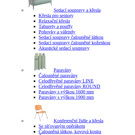
Sedací soupravy a křesla
Křesla pro seniory
Relaxační křesla
Taburety a pouffy
Pohovky a válendy
Sedací soupravy čalouněné látkou
Sedací soupravy čalouněné koženkou
Akustické sedací soupravy
Paravány
Čalouněné paravány
Celodřevěné paravány LINE
Celodřevěné paravány ROUND
Paravány s výškou 1600 mm
Paravány s výškou 1900 mm
Konferenční židle a křesla
Se síťovaným opěrákem
Čalouněná látkou, kovová kostra