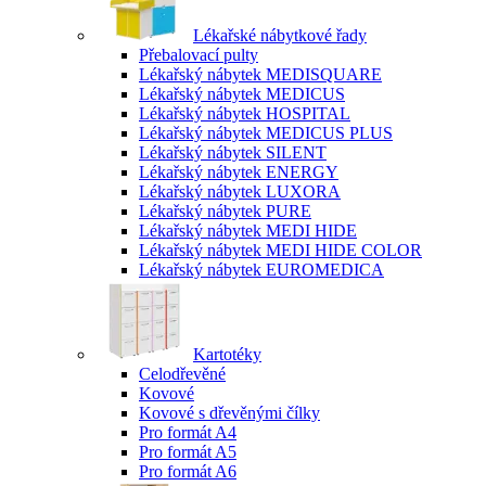
Lékařské nábytkové řady
Přebalovací pulty
Lékařský nábytek MEDISQUARE
Lékařský nábytek MEDICUS
Lékařský nábytek HOSPITAL
Lékařský nábytek MEDICUS PLUS
Lékařský nábytek SILENT
Lékařský nábytek ENERGY
Lékařský nábytek LUXORA
Lékařský nábytek PURE
Lékařský nábytek MEDI HIDE
Lékařský nábytek MEDI HIDE COLOR
Lékařský nábytek EUROMEDICA
Kartotéky
Celodřevěné
Kovové
Kovové s dřevěnými čílky
Pro formát A4
Pro formát A5
Pro formát A6