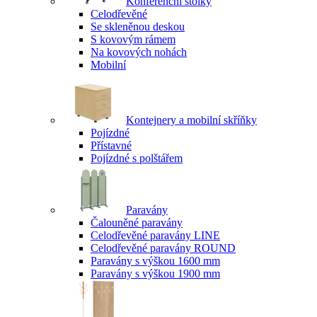
Konferenční stolky
Celodřevěné
Se skleněnou deskou
S kovovým rámem
Na kovových nohách
Mobilní
Kontejnery a mobilní skříňky
Pojízdné
Přístavné
Pojízdné s polštářem
Paravány
Čalouněné paravány
Celodřevěné paravány LINE
Celodřevěné paravány ROUND
Paravány s výškou 1600 mm
Paravány s výškou 1900 mm