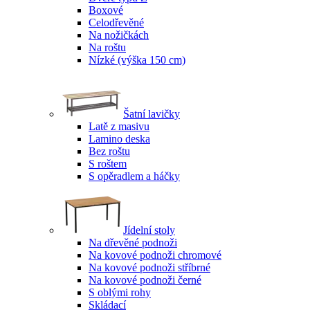
Boxové
Celodřevěné
Na nožičkách
Na roštu
Nízké (výška 150 cm)
Šatní lavičky
Latě z masivu
Lamino deska
Bez roštu
S roštem
S opěradlem a háčky
Jídelní stoly
Na dřevěné podnoži
Na kovové podnoži chromové
Na kovové podnoži stříbrné
Na kovové podnoži černé
S oblými rohy
Skládací