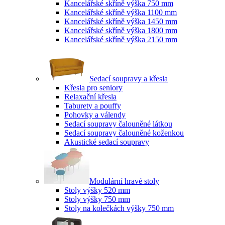
Kancelářské skříně výška 750 mm
Kancelářské skříně výška 1100 mm
Kancelářské skříně výška 1450 mm
Kancelářské skříně výška 1800 mm
Kancelářské skříně výška 2150 mm
Sedací soupravy a křesla
Křesla pro seniory
Relaxační křesla
Taburety a pouffy
Pohovky a válendy
Sedací soupravy čalouněné látkou
Sedací soupravy čalouněné koženkou
Akustické sedací soupravy
Modulární hravé stoly
Stoly výšky 520 mm
Stoly výšky 750 mm
Stoly na kolečkách výšky 750 mm