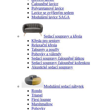
Čalouněné lavice
Polyuretanové lavice
Lavice se zvýšeným sedem
Modulární lavice SAGA
Sedací soupravy a křesla
Křesla pro seniory
Relaxační křesla
Taburety a pouffy
Pohovky a válendy
Sedací soupravy čalouněné látkou
Sedací soupravy čalouněné koženkou
Akustické sedací soupravy
Modulární sedací nábytek
Rondo
Triangl
Flexi lounge
Marshmallow
Pohovky