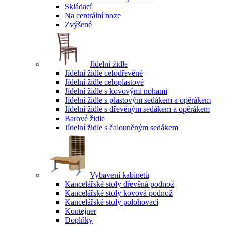
Skládací
Na centrální noze
Zvýšené
Jídelní židle
Jídelní židle celodřevěné
Jídelní židle celoplastové
Jídelní židle s kovovými nohami
Jídelní židle s plastovým sedákem a opěrákem
Jídelní židle s dřevěným sedákem a opěrákem
Barové židle
Jídelní židle s čalouněným sedákem
Vybavení kabinetů
Kancelářské stoly dřevěná podnož
Kancelářské stoly kovová podnož
Kancelářské stoly polohovací
Kontejner
Doplňky