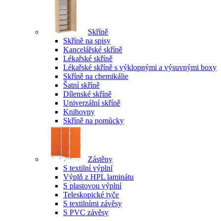
Skříně
Skříně na spisy
Kancelářské skříně
Lékařské skříně
Lékařské skříně s výklopnými a výsuvnými boxy
Skříně na chemikálie
Šatní skříně
Dílenské skříně
Univerzální skříně
Knihovny
Skříně na pomůcky
Zástěny
S textilní výplní
Výplň z HPL laminátu
S plastovou výplní
Teleskopické tyče
S textilními závěsy
S PVC závěsy