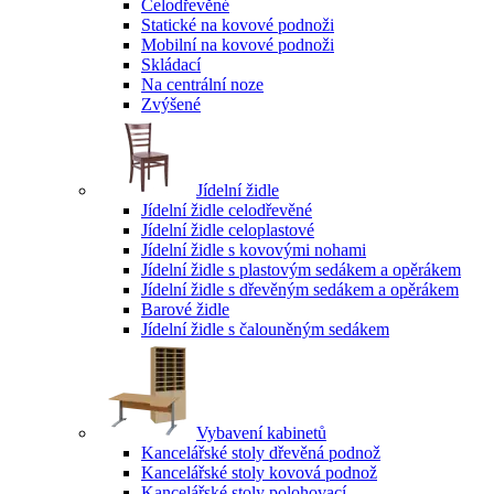
Celodřevěné
Statické na kovové podnoži
Mobilní na kovové podnoži
Skládací
Na centrální noze
Zvýšené
Jídelní židle
Jídelní židle celodřevěné
Jídelní židle celoplastové
Jídelní židle s kovovými nohami
Jídelní židle s plastovým sedákem a opěrákem
Jídelní židle s dřevěným sedákem a opěrákem
Barové židle
Jídelní židle s čalouněným sedákem
Vybavení kabinetů
Kancelářské stoly dřevěná podnož
Kancelářské stoly kovová podnož
Kancelářské stoly polohovací