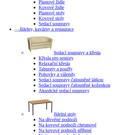
Plastové židle
Kovové židle
Plastové stoly
Kovové stoly
Sedací soupravy
Jídelny, kavárny a restaurace
Sedací soupravy a křesla
Křesla pro seniory
Relaxační křesla
Taburety a pouffy
Pohovky a válendy
Sedací soupravy čalouněné látkou
Sedací soupravy čalouněné koženkou
Akustické sedací soupravy
Jídelní stoly
Na dřevěné podnoži
Na kovové podnoži chromové
Na kovové podnoži stříbrné