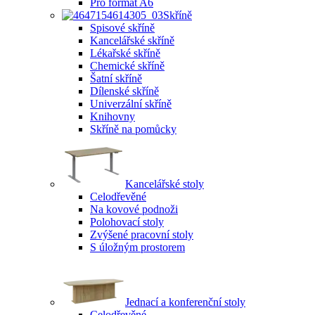
Pro formát A6
Skříně
Spisové skříně
Kancelářské skříně
Lékařské skříně
Chemické skříně
Šatní skříně
Dílenské skříně
Univerzální skříně
Knihovny
Skříně na pomůcky
Kancelářské stoly
Celodřevěné
Na kovové podnoži
Polohovací stoly
Zvýšené pracovní stoly
S úložným prostorem
Jednací a konferenční stoly
Celodřevěné