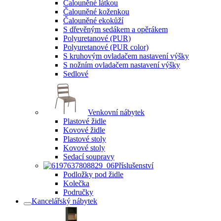
Čalouněné látkou
Čalouněné koženkou
Čalouněné ekokůží
S dřevěným sedákem a opěrákem
Polyuretanové (PUR)
Polyuretanové (PUR color)
S kruhovým ovladačem nastavení výšky
S nožním ovladačem nastavení výšky
Sedlové
Venkovní nábytek
Plastové židle
Kovové židle
Plastové stoly
Kovové stoly
Sedací soupravy
Příslušenství
Podložky pod židle
Kolečka
Područky
Kancelářský nábytek