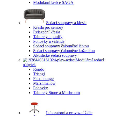
Modulární lavice SAGA
Sedací soupravy a křesla
Křesla pro seniory
Relaxační křesla
Taburety a pouffy
Pohovky a válendy
Sedací soupravy čalouněné látkou
Sedací soupravy čalouněné koženkou
Akustické sedací soupravy
Modulární sedací
nábytek
Rondo
Triangl
Flexi lounge
Marshmallow
Pohovky
Taburety Stone a Mushroom
Laboratorní a provozní židle