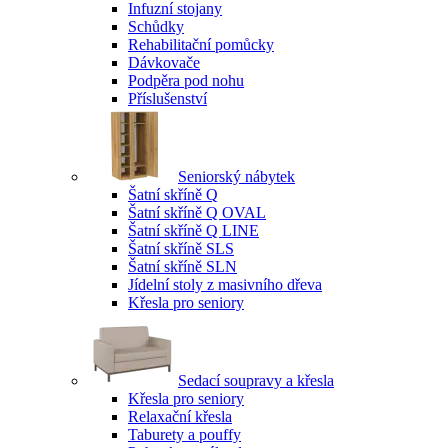
Infuzní stojany
Schůdky
Rehabilitační pomůcky
Dávkovače
Podpěra pod nohu
Příslušenství
Seniorský nábytek
Šatní skříně Q
Šatní skříně Q OVAL
Šatní skříně Q LINE
Šatní skříně SLS
Šatní skříně SLN
Jídelní stoly z masivního dřeva
Křesla pro seniory
Sedací soupravy a křesla
Křesla pro seniory
Relaxační křesla
Taburety a pouffy