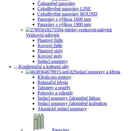
Čalouněné paravány
Celodřevěné paravány LINE
Celodřevěné paravány ROUND
Paravány s výškou 1600 mm
Paravány s výškou 1900 mm
Venkovní nábytek
Plastové židle
Kovové židle
Plastové stoly
Kovové stoly
Sedací soupravy
Konferenční a kulturní sály
Sedací soupravy a křesla
Křesla pro seniory
Relaxační křesla
Taburety a pouffy
Pohovky a válendy
Sedací soupravy čalouněné látkou
Sedací soupravy čalouněné koženkou
Akustické sedací soupravy
Paravány