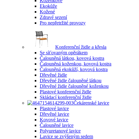
Koženkové
Ekokůže
Kožené
Zdravé sezení
Pro nepřetržité provozy
Konferenční židle a křesla
Se síťovaným opěrákem
Čalouněná látkou, kovová kostra
Čalouněná koženkou, kovová kostra
Čalouněná ekokůží, kovová kostra
Dřevěné židle
Dřevěné židle čalouněné látkou
Dřevěné židle čalouněné koženkou
Plastové konferenční židle
Skládací konferenční židle
Čekárenské lavice
Plastové lavice
Dřevěné lavice
Kovové lavice
Čalouněné lavice
Polyuretanové lavice
Lavice se zvýšeným sedem