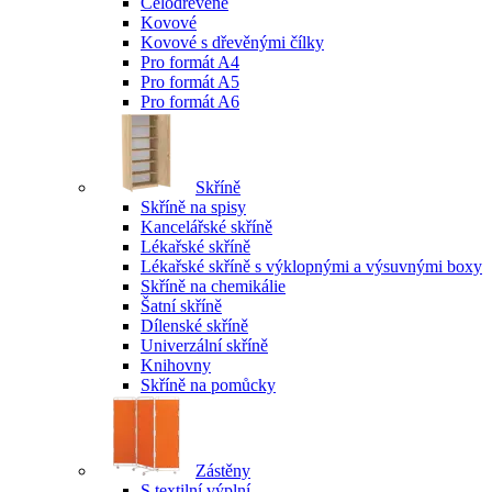
Celodřevěné
Kovové
Kovové s dřevěnými čílky
Pro formát A4
Pro formát A5
Pro formát A6
Skříně
Skříně na spisy
Kancelářské skříně
Lékařské skříně
Lékařské skříně s výklopnými a výsuvnými boxy
Skříně na chemikálie
Šatní skříně
Dílenské skříně
Univerzální skříně
Knihovny
Skříně na pomůcky
Zástěny
S textilní výplní