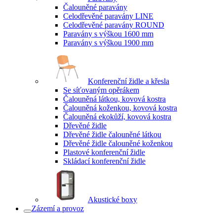
Čalouněné paravány
Celodřevěné paravány LINE
Celodřevěné paravány ROUND
Paravány s výškou 1600 mm
Paravány s výškou 1900 mm
Konferenční židle a křesla
Se síťovaným opěrákem
Čalouněná látkou, kovová kostra
Čalouněná koženkou, kovová kostra
Čalouněná ekokůží, kovová kostra
Dřevěné židle
Dřevěné židle čalouněné látkou
Dřevěné židle čalouněné koženkou
Plastové konferenční židle
Skládací konferenční židle
Akustické boxy
Zázemí a provoz