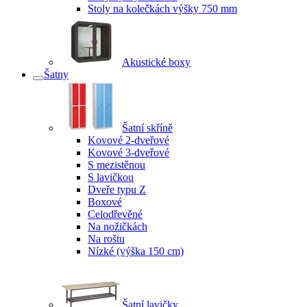
Stoly na kolečkách výšky 750 mm
Akustické boxy
Šatny
Šatní skříně
Kovové 2-dveřové
Kovové 3-dveřové
S mezistěnou
S lavičkou
Dveře typu Z
Boxové
Celodřevěné
Na nožičkách
Na roštu
Nízké (výška 150 cm)
Šatní lavičky