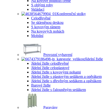
Na kovové podnoži černé
S oblými rohy
Skládací
Konferenční stolky
Celodřevěné
Se skleněnou deskou
S kovovým rámem
Na kovových nohách
Mobilní
Provozní vybavení
Jídelní židle
Jídelní židle celodřevěné
Jídelní židle celoplastové
Jídelní židle s kovovými nohami
Jídelní židle s plastovým sedákem a opěrákem
Jídelní židle s dřevěným sedákem a opěrákem
Barové židle
Jídelní židle s čalouněným sedákem
Paravány