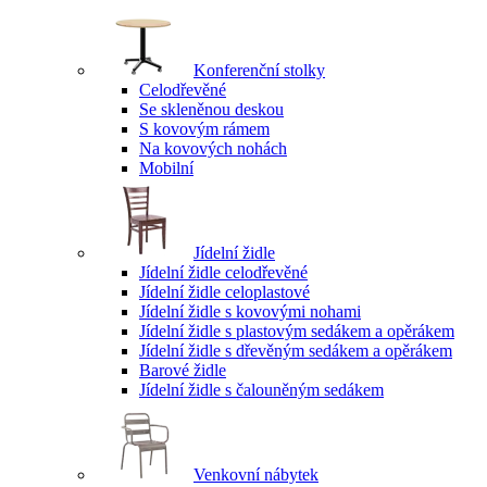
Konferenční stolky
Celodřevěné
Se skleněnou deskou
S kovovým rámem
Na kovových nohách
Mobilní
Jídelní židle
Jídelní židle celodřevěné
Jídelní židle celoplastové
Jídelní židle s kovovými nohami
Jídelní židle s plastovým sedákem a opěrákem
Jídelní židle s dřevěným sedákem a opěrákem
Barové židle
Jídelní židle s čalouněným sedákem
Venkovní nábytek