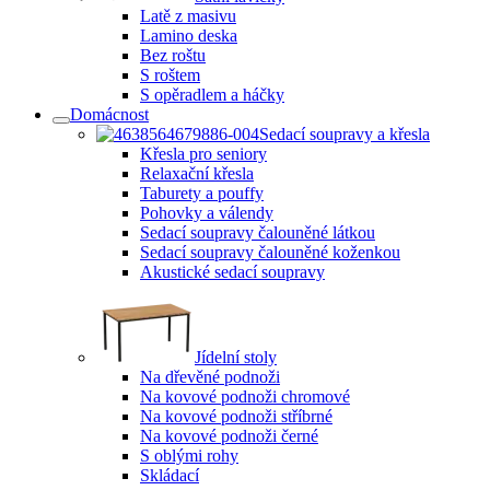
Latě z masivu
Lamino deska
Bez roštu
S roštem
S opěradlem a háčky
Domácnost
Sedací soupravy a křesla
Křesla pro seniory
Relaxační křesla
Taburety a pouffy
Pohovky a válendy
Sedací soupravy čalouněné látkou
Sedací soupravy čalouněné koženkou
Akustické sedací soupravy
Jídelní stoly
Na dřevěné podnoži
Na kovové podnoži chromové
Na kovové podnoži stříbrné
Na kovové podnoži černé
S oblými rohy
Skládací