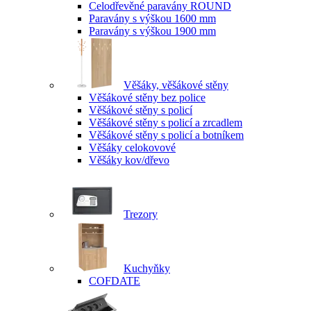
Celodřevěné paravány ROUND
Paravány s výškou 1600 mm
Paravány s výškou 1900 mm
Věšáky, věšákové stěny
Věšákové stěny bez police
Věšákové stěny s policí
Věšákové stěny s policí a zrcadlem
Věšákové stěny s policí a botníkem
Věšáky celokovové
Věšáky kov/dřevo
Trezory
Kuchyňky
COFDATE