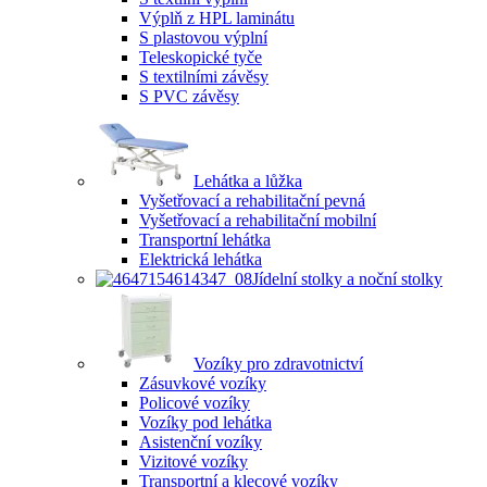
Výplň z HPL laminátu
S plastovou výplní
Teleskopické tyče
S textilními závěsy
S PVC závěsy
Lehátka a lůžka
Vyšetřovací a rehabilitační pevná
Vyšetřovací a rehabilitační mobilní
Transportní lehátka
Elektrická lehátka
Jídelní stolky a noční stolky
Vozíky pro zdravotnictví
Zásuvkové vozíky
Policové vozíky
Vozíky pod lehátka
Asistenční vozíky
Vizitové vozíky
Transportní a klecové vozíky