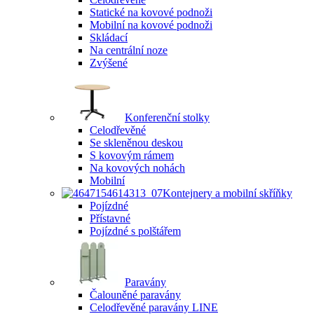
Statické na kovové podnoži
Mobilní na kovové podnoži
Skládací
Na centrální noze
Zvýšené
Konferenční stolky
Celodřevěné
Se skleněnou deskou
S kovovým rámem
Na kovových nohách
Mobilní
Kontejnery a mobilní skříňky
Pojízdné
Přístavné
Pojízdné s polštářem
Paravány
Čalouněné paravány
Celodřevěné paravány LINE