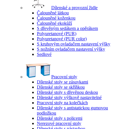
Dílenské a provozní židle
Čalouněné látkou
Čalouněné koženkou
Čalouněné ekokůží
S dřevěným sedákem a opěrákem
Polyuretanové (PUR)
Polyuretanové (PUR color)
S kruhovým ovladačem nastavení výšky
S nožním ovladačem nastavení výšky
Sedlové
Pracovní stoly
Dílenské stoly se zásuvkami
Dílenské stoly se skříňkou
Dílenské stoly s dřevěnou deskou
Dílenské stoly výškově nastavitelné
Pracovní stoly na kolečkách
Dílenské stoly s antistatickou gumovou
podložkou
Dílenské stoly s policemi
Nerezové pracovní stoly
Dílenské stoly s nástavbou