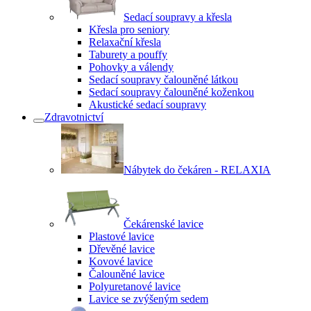
Sedací soupravy a křesla
Křesla pro seniory
Relaxační křesla
Taburety a pouffy
Pohovky a válendy
Sedací soupravy čalouněné látkou
Sedací soupravy čalouněné koženkou
Akustické sedací soupravy
Zdravotnictví
Nábytek do čekáren - RELAXIA
Čekárenské lavice
Plastové lavice
Dřevěné lavice
Kovové lavice
Čalouněné lavice
Polyuretanové lavice
Lavice se zvýšeným sedem