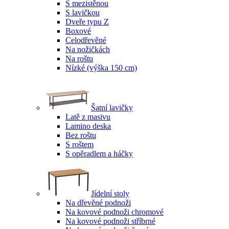
S mezistěnou
S lavičkou
Dveře typu Z
Boxové
Celodřevěné
Na nožičkách
Na roštu
Nízké (výška 150 cm)
Šatní lavičky
Latě z masivu
Lamino deska
Bez roštu
S roštem
S opěradlem a háčky
Jídelní stoly
Na dřevěné podnoži
Na kovové podnoži chromové
Na kovové podnoži stříbrné