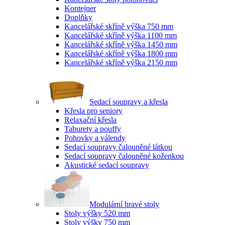
Kontejner
Doplňky
Kancelářské skříně výška 750 mm
Kancelářské skříně výška 1100 mm
Kancelářské skříně výška 1450 mm
Kancelářské skříně výška 1800 mm
Kancelářské skříně výška 2150 mm
Sedací soupravy a křesla
Křesla pro seniory
Relaxační křesla
Taburety a pouffy
Pohovky a válendy
Sedací soupravy čalouněné látkou
Sedací soupravy čalouněné koženkou
Akustické sedací soupravy
Modulární hravé stoly
Stoly výšky 520 mm
Stoly výšky 750 mm