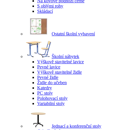
Na kovové podnoži černé
S oblými rohy
Skládací
Ostatní školní vybavení
Školní nábytek
Výškově stavitelné lavice
Pevné lavice
Výškově stavitelné židle
Pevné židle
Židle do učeben
Katedry
PC stoly
Polohovací stoly
Variabilní stoly
Jednací a konferenční stoly