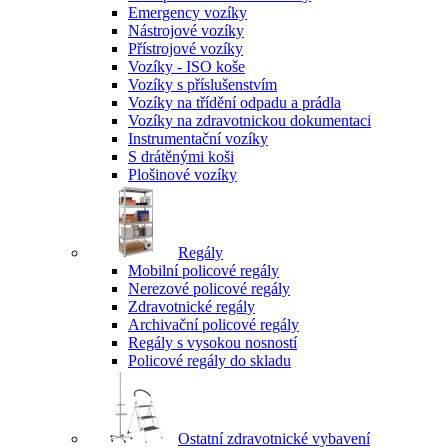
Emergency vozíky
Nástrojové vozíky
Přístrojové vozíky
Vozíky - ISO koše
Vozíky s příslušenstvím
Vozíky na třídění odpadu a prádla
Vozíky na zdravotnickou dokumentaci
Instrumentační vozíky
S drátěnými koši
Plošinové vozíky
Regály
Mobilní policové regály
Nerezové policové regály
Zdravotnické regály
Archivační policové regály
Regály s vysokou nosností
Policové regály do skladu
Ostatní zdravotnické vybavení