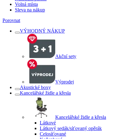
Volná místa
Sleva na nákup
Porovnat
VÝHODNÝ NÁKUP
Akční sety
Výprodej
Akustické boxy
Kancelářské židle a křesla
Kancelářské židle a křesla
Látkové
Látkový sedák/síťovaný opěrák
Celosíťované