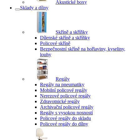
Akustické boxy
Sklady a dílny
Skříně a skříňky
Dílenské skříně a skříňky
Policové skříně
Bezpečnostní skříně na hořlaviny, kyseliny,
louhy
Regály
Regály na pneumatiky
Mobilní policové regály
Nerezové policové regály
Zdravotnické regály
Archivační policové regály
Regály s vysokou nosností
Policové regály do skladu
Policové regály do dílny