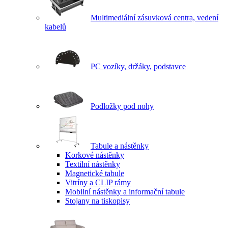
Multimediální zásuvková centra, vedení
kabelů
PC vozíky, držáky, podstavce
Podložky pod nohy
Tabule a nástěnky
Korkové nástěnky
Textilní nástěnky
Magnetické tabule
Vitríny a CLIP rámy
Mobilní nástěnky a informační tabule
Stojany na tiskopisy