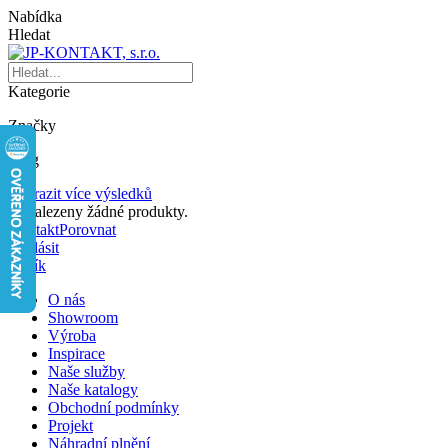
Nabídka
Hledat
Kategorie
Značky
Blog
Zobrazit více výsledků
Nenalezeny žádné produkty.
Kontakt
Porovnat
Přihlásit
Košík
O nás
Showroom
Výroba
Inspirace
Naše služby
Naše katalogy
Obchodní podmínky
Projekt
Náhradní plnění