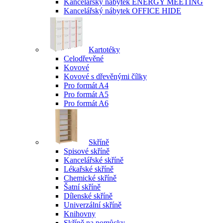
Kancelářský nábytek ENERGY MEETING
Kancelářský nábytek OFFICE HIDE
Kartotéky
Celodřevěné
Kovové
Kovové s dřevěnými čílky
Pro formát A4
Pro formát A5
Pro formát A6
Skříně
Spisové skříně
Kancelářské skříně
Lékařské skříně
Chemické skříně
Šatní skříně
Dílenské skříně
Univerzální skříně
Knihovny
Skříně na pomůcky