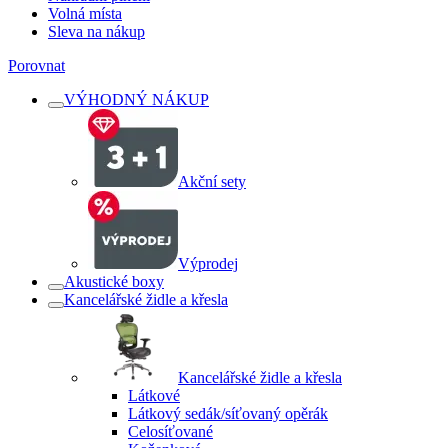
Volná místa
Sleva na nákup
Porovnat
VÝHODNÝ NÁKUP
Akční sety
Výprodej
Akustické boxy
Kancelářské židle a křesla
Kancelářské židle a křesla
Látkové
Látkový sedák/síťovaný opěrák
Celosíťované