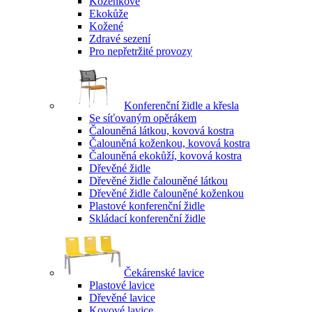
Koženkové
Ekokůže
Kožené
Zdravé sezení
Pro nepřetržité provozy
Konferenční židle a křesla
Se síťovaným opěrákem
Čalouněná látkou, kovová kostra
Čalouněná koženkou, kovová kostra
Čalouněná ekokůží, kovová kostra
Dřevěné židle
Dřevěné židle čalouněné látkou
Dřevěné židle čalouněné koženkou
Plastové konferenční židle
Skládací konferenční židle
Čekárenské lavice
Plastové lavice
Dřevěné lavice
Kovové lavice