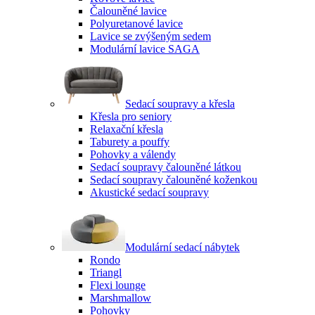
Čalouněné lavice
Polyuretanové lavice
Lavice se zvýšeným sedem
Modulární lavice SAGA
Sedací soupravy a křesla
Křesla pro seniory
Relaxační křesla
Taburety a pouffy
Pohovky a válendy
Sedací soupravy čalouněné látkou
Sedací soupravy čalouněné koženkou
Akustické sedací soupravy
Modulární sedací nábytek
Rondo
Triangl
Flexi lounge
Marshmallow
Pohovky