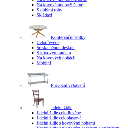
Na kovové podnoži černé
S oblými rohy
Skládací
Konferenční stolky
Celodřevěné
Se skleněnou deskou
S kovovým rámem
Na kovových nohách
Mobilní
Provozní vybavení
Jídelní židle
Jídelní židle celodřevěné
Jídelní židle celoplastové
Jídelní židle s kovovými nohami