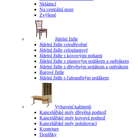
Skládací
Na centrální noze
Zvýšené
Jídelní židle
Jídelní židle celodřevěné
Jídelní židle celoplastové
Jídelní židle s kovovými nohami
Jídelní židle s plastovým sedákem a opěrákem
Jídelní židle s dřevěným sedákem a opěrákem
Barové židle
Jídelní židle s čalouněným sedákem
Vybavení kabinetů
Kancelářské stoly dřevěná podnož
Kancelářské stoly kovová podnož
Kancelářské stoly polohovací
Kontejner
Doplňky