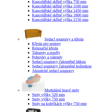
Kancelářské skříně výška 750 mm
Kancelářské skříně výška 1100 mm
Kancelářské skříně výška 1450 mm
Kancelářské skříně výška 1800 mm
Kancelářské skříně výška 2150 mm
Sedací soupravy a křesla
Křesla pro seniory
Relaxační křesla
Taburety a pouffy
Pohovky a válendy
Sedací soupravy čalouněné látkou
Sedací soupravy čalouněné koženkou
Akustické sedací soupravy
Modulární hravé stoly
Stoly výšky 520 mm
Stoly výšky 750 mm
Stoly na kolečkách výšky 750 mm