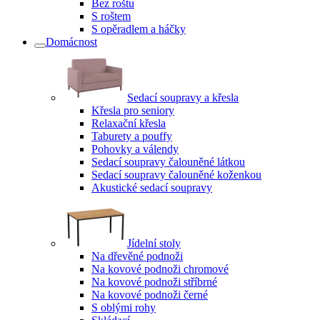
Bez roštu
S roštem
S opěradlem a háčky
Domácnost
Sedací soupravy a křesla
Křesla pro seniory
Relaxační křesla
Taburety a pouffy
Pohovky a válendy
Sedací soupravy čalouněné látkou
Sedací soupravy čalouněné koženkou
Akustické sedací soupravy
Jídelní stoly
Na dřevěné podnoži
Na kovové podnoži chromové
Na kovové podnoži stříbrné
Na kovové podnoži černé
S oblými rohy