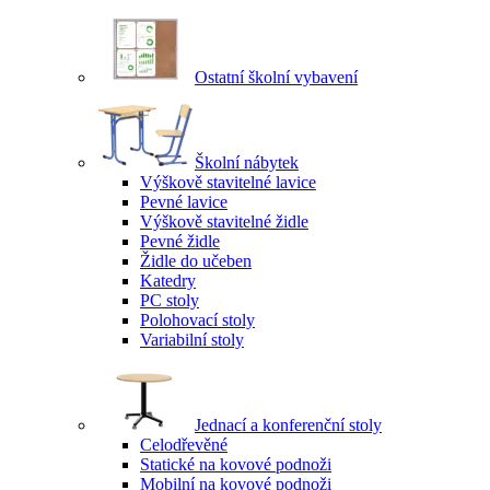
Ostatní školní vybavení
Školní nábytek
Výškově stavitelné lavice
Pevné lavice
Výškově stavitelné židle
Pevné židle
Židle do učeben
Katedry
PC stoly
Polohovací stoly
Variabilní stoly
Jednací a konferenční stoly
Celodřevěné
Statické na kovové podnoži
Mobilní na kovové podnoži