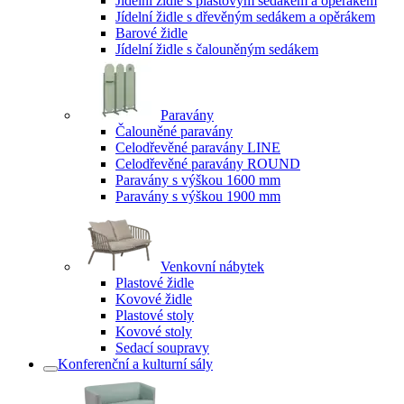
Jídelní židle s plastovým sedákem a opěrákem
Jídelní židle s dřevěným sedákem a opěrákem
Barové židle
Jídelní židle s čalouněným sedákem
Paravány
Čalouněné paravány
Celodřevěné paravány LINE
Celodřevěné paravány ROUND
Paravány s výškou 1600 mm
Paravány s výškou 1900 mm
Venkovní nábytek
Plastové židle
Kovové židle
Plastové stoly
Kovové stoly
Sedací soupravy
Konferenční a kulturní sály