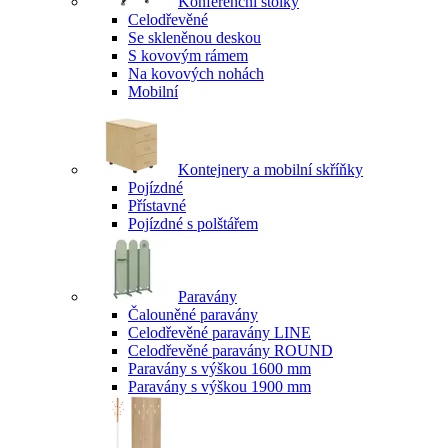
Konferenční stolky
Celodřevěné
Se skleněnou deskou
S kovovým rámem
Na kovových nohách
Mobilní
Kontejnery a mobilní skříňky
Pojízdné
Přístavné
Pojízdné s polštářem
Paravány
Čalouněné paravány
Celodřevěné paravány LINE
Celodřevěné paravány ROUND
Paravány s výškou 1600 mm
Paravány s výškou 1900 mm