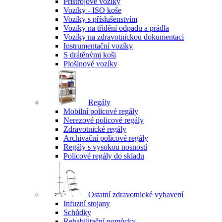
Přístrojové vozíky
Vozíky - ISO koše
Vozíky s příslušenstvím
Vozíky na třídění odpadu a prádla
Vozíky na zdravotnickou dokumentaci
Instrumentační vozíky
S drátěnými koši
Plošinové vozíky
Regály
Mobilní policové regály
Nerezové policové regály
Zdravotnické regály
Archivační policové regály
Regály s vysokou nosností
Policové regály do skladu
Ostatní zdravotnické vybavení
Infuzní stojany
Schůdky
Rehabilitační pomůcky