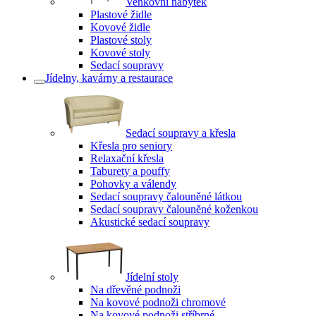
Venkovní nábytek
Plastové židle
Kovové židle
Plastové stoly
Kovové stoly
Sedací soupravy
Jídelny, kavárny a restaurace
Sedací soupravy a křesla
Křesla pro seniory
Relaxační křesla
Taburety a pouffy
Pohovky a válendy
Sedací soupravy čalouněné látkou
Sedací soupravy čalouněné koženkou
Akustické sedací soupravy
Jídelní stoly
Na dřevěné podnoži
Na kovové podnoži chromové
Na kovové podnoži stříbrné