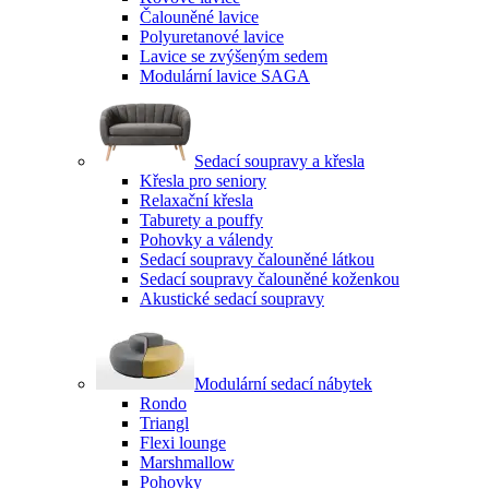
Čalouněné lavice
Polyuretanové lavice
Lavice se zvýšeným sedem
Modulární lavice SAGA
Sedací soupravy a křesla
Křesla pro seniory
Relaxační křesla
Taburety a pouffy
Pohovky a válendy
Sedací soupravy čalouněné látkou
Sedací soupravy čalouněné koženkou
Akustické sedací soupravy
Modulární sedací nábytek
Rondo
Triangl
Flexi lounge
Marshmallow
Pohovky