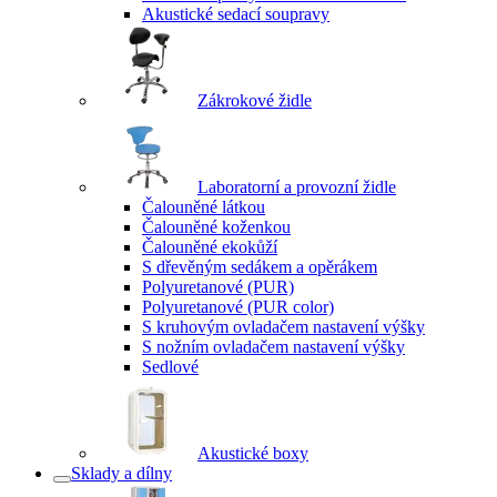
Akustické sedací soupravy
Zákrokové židle
Laboratorní a provozní židle
Čalouněné látkou
Čalouněné koženkou
Čalouněné ekokůží
S dřevěným sedákem a opěrákem
Polyuretanové (PUR)
Polyuretanové (PUR color)
S kruhovým ovladačem nastavení výšky
S nožním ovladačem nastavení výšky
Sedlové
Akustické boxy
Sklady a dílny