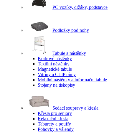
PC vozíky, držáky, podstavce
Podložky pod nohy
Tabule a nástěnky
Korkové nástěnky
Textilní nástěnky
Magnetické tabule
Vitríny a CLIP rámy
Mobilní nástěnky a informační tabule
Stojany na tiskopisy
Sedací soupravy a křesla
Křesla pro seniory
Relaxační křesla
Taburety a pouffy
Pohovky a válendy