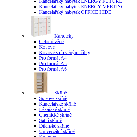
Kancelářský nábytek ENERGY FUTURE
Kancelářský nábytek ENERGY MEETING
Kancelářský nábytek OFFICE HIDE
Kartotéky
Celodřevěné
Kovové
Kovové s dřevěnými čílky
Pro formát A4
Pro formát A5
Pro formát A6
Skříně
Spisové skříně
Kancelářské skříně
Lékařské skříně
Chemické skříně
Šatní skříně
Dílenské skříně
Univerzální skříně
Knihovny