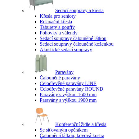
Sedací soupravy a křesla
Křesla pro seniory
Relaxační křesla
Taburety a pouffy
Pohovky a válendy
Sedací soupravy čalouněné látkou
Sedací soupravy čalouněné koženkou
Akustické sedací soupravy
Paravány
Čalouněné paravány
Celodřevěné paravány LINE
Celodřevěné paravány ROUND
Paravány s výškou 1600 mm
Paravány s výškou 1900 mm
Konferenční židle a křesla
Se síťovaným opěrákem
Čalouněná látkou, kovová kostra