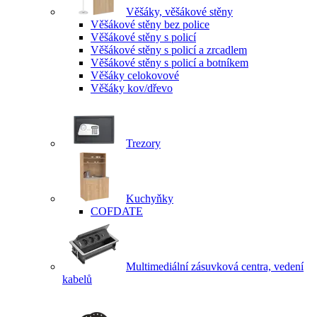
Věšáky, věšákové stěny
Věšákové stěny bez police
Věšákové stěny s policí
Věšákové stěny s policí a zrcadlem
Věšákové stěny s policí a botníkem
Věšáky celokovové
Věšáky kov/dřevo
Trezory
Kuchyňky
COFDATE
Multimediální zásuvková centra, vedení
kabelů