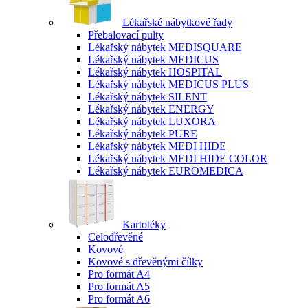
Lékařské nábytkové řady
Přebalovací pulty
Lékařský nábytek MEDISQUARE
Lékařský nábytek MEDICUS
Lékařský nábytek HOSPITAL
Lékařský nábytek MEDICUS PLUS
Lékařský nábytek SILENT
Lékařský nábytek ENERGY
Lékařský nábytek LUXORA
Lékařský nábytek PURE
Lékařský nábytek MEDI HIDE
Lékařský nábytek MEDI HIDE COLOR
Lékařský nábytek EUROMEDICA
Kartotéky
Celodřevěné
Kovové
Kovové s dřevěnými čílky
Pro formát A4
Pro formát A5
Pro formát A6