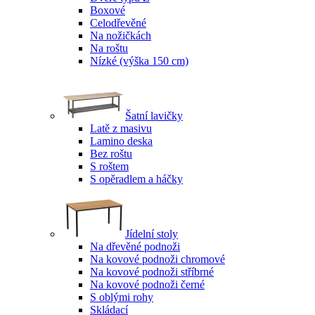
Boxové
Celodřevěné
Na nožičkách
Na roštu
Nízké (výška 150 cm)
Šatní lavičky
Latě z masivu
Lamino deska
Bez roštu
S roštem
S opěradlem a háčky
Jídelní stoly
Na dřevěné podnoži
Na kovové podnoži chromové
Na kovové podnoži stříbrné
Na kovové podnoži černé
S oblými rohy
Skládací