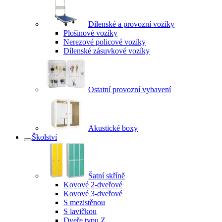
Dílenské a provozní vozíky
Plošinové vozíky
Nerezové policové vozíky
Dílenské zásuvkové vozíky
Ostatní provozní vybavení
Akustické boxy
Školství
Šatní skříně
Kovové 2-dveřové
Kovové 3-dveřové
S mezistěnou
S lavičkou
Dveře typu Z