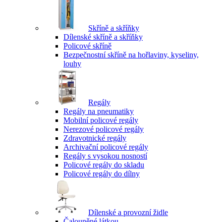
Skříně a skříňky
Dílenské skříně a skříňky
Policové skříně
Bezpečnostní skříně na hořlaviny, kyseliny,
louhy
Regály
Regály na pneumatiky
Mobilní policové regály
Nerezové policové regály
Zdravotnické regály
Archivační policové regály
Regály s vysokou nosností
Policové regály do skladu
Policové regály do dílny
Dílenské a provozní židle
Čalouněné látkou