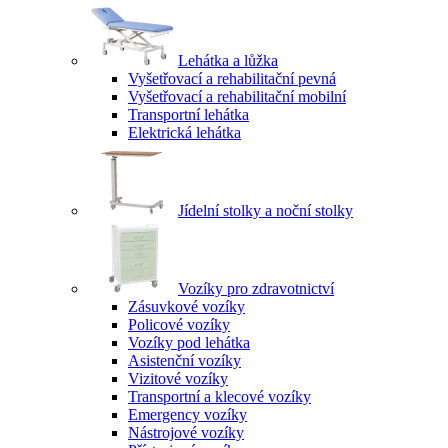
Lehátka a lůžka
Vyšetřovací a rehabilitační pevná
Vyšetřovací a rehabilitační mobilní
Transportní lehátka
Elektrická lehátka
Jídelní stolky a noční stolky
Vozíky pro zdravotnictví
Zásuvkové vozíky
Policové vozíky
Vozíky pod lehátka
Asistenční vozíky
Vizitové vozíky
Transportní a klecové vozíky
Emergency vozíky
Nástrojové vozíky