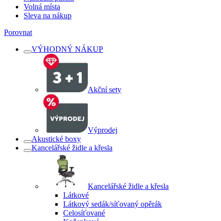
Volná místa
Sleva na nákup
Porovnat
VÝHODNÝ NÁKUP
Akční sety
Výprodej
Akustické boxy
Kancelářské židle a křesla
Kancelářské židle a křesla
Látkové
Látkový sedák/síťovaný opěrák
Celosíťované