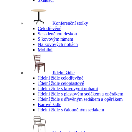
Skládací
Konferenční stolky
Celodřevěné
Se skleněnou deskou
S kovovým rámem
Na kovových nohách
Mobilní
Jídelní židle
Jídelní židle celodřevěné
Jídelní židle celoplastové
Jídelní židle s kovovými nohami
Jídelní židle s plastovým sedákem a opěrákem
Jídelní židle s dřevěným sedákem a opěrákem
Barové židle
Jídelní židle s čalouněným sedákem