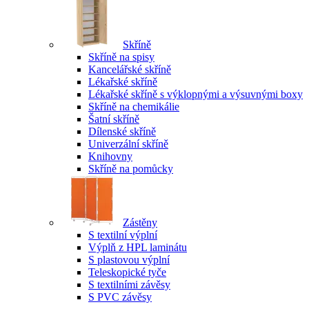
Skříně
Skříně na spisy
Kancelářské skříně
Lékařské skříně
Lékařské skříně s výklopnými a výsuvnými boxy
Skříně na chemikálie
Šatní skříně
Dílenské skříně
Univerzální skříně
Knihovny
Skříně na pomůcky
Zástěny
S textilní výplní
Výplň z HPL laminátu
S plastovou výplní
Teleskopické tyče
S textilními závěsy
S PVC závěsy