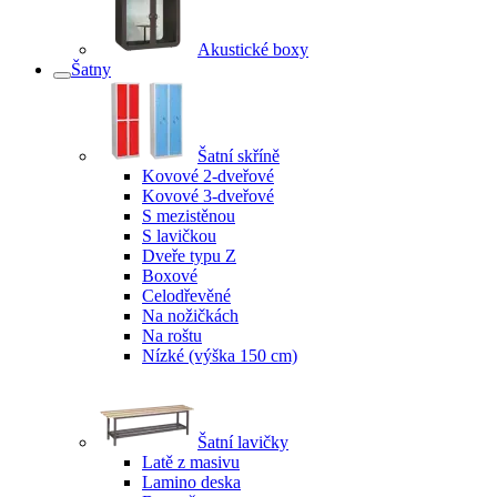
Akustické boxy
Šatny
Šatní skříně
Kovové 2-dveřové
Kovové 3-dveřové
S mezistěnou
S lavičkou
Dveře typu Z
Boxové
Celodřevěné
Na nožičkách
Na roštu
Nízké (výška 150 cm)
Šatní lavičky
Latě z masivu
Lamino deska