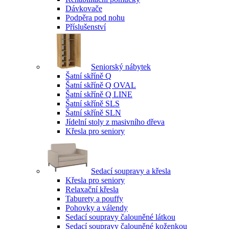
Dávkovače
Podpěra pod nohu
Příslušenství
Seniorský nábytek
Šatní skříně Q
Šatní skříně Q OVAL
Šatní skříně Q LINE
Šatní skříně SLS
Šatní skříně SLN
Jídelní stoly z masivního dřeva
Křesla pro seniory
Sedací soupravy a křesla
Křesla pro seniory
Relaxační křesla
Taburety a pouffy
Pohovky a válendy
Sedací soupravy čalouněné látkou
Sedací soupravy čalouněné koženkou