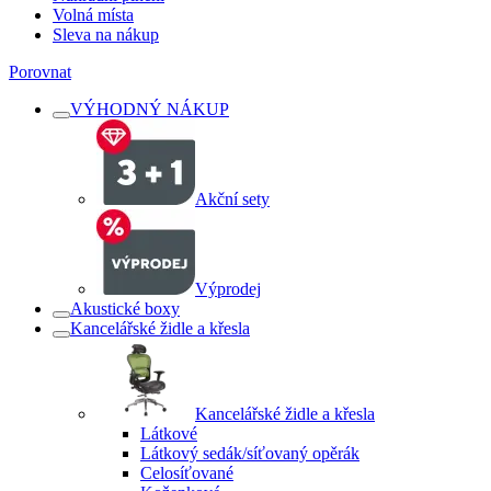
Volná místa
Sleva na nákup
Porovnat
VÝHODNÝ NÁKUP
Akční sety
Výprodej
Akustické boxy
Kancelářské židle a křesla
Kancelářské židle a křesla
Látkové
Látkový sedák/síťovaný opěrák
Celosíťované