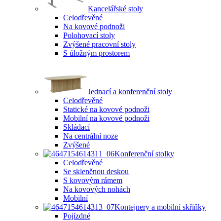
Kancelářské stoly
Celodřevěné
Na kovové podnoži
Polohovací stoly
Zvýšené pracovní stoly
S úložným prostorem
Jednací a konferenční stoly
Celodřevěné
Statické na kovové podnoži
Mobilní na kovové podnoži
Skládací
Na centrální noze
Zvýšené
Konferenční stolky
Celodřevěné
Se skleněnou deskou
S kovovým rámem
Na kovových nohách
Mobilní
Kontejnery a mobilní skříňky
Pojízdné