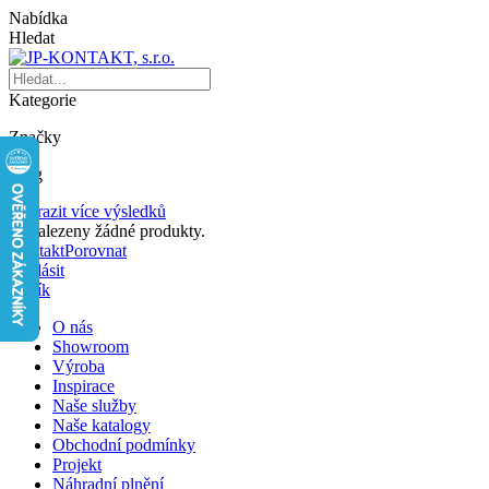
Nabídka
Hledat
Kategorie
Značky
Blog
Zobrazit více výsledků
Nenalezeny žádné produkty.
Kontakt
Porovnat
Přihlásit
Košík
O nás
Showroom
Výroba
Inspirace
Naše služby
Naše katalogy
Obchodní podmínky
Projekt
Náhradní plnění