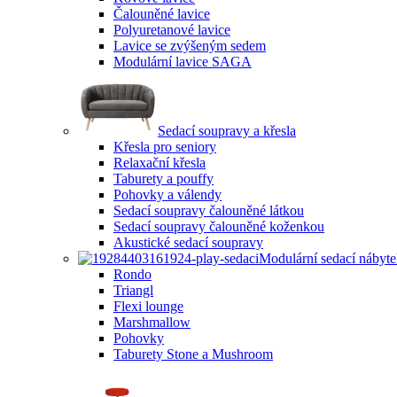
Čalouněné lavice
Polyuretanové lavice
Lavice se zvýšeným sedem
Modulární lavice SAGA
Sedací soupravy a křesla
Křesla pro seniory
Relaxační křesla
Taburety a pouffy
Pohovky a válendy
Sedací soupravy čalouněné látkou
Sedací soupravy čalouněné koženkou
Akustické sedací soupravy
Modulární sedací nábyt
Rondo
Triangl
Flexi lounge
Marshmallow
Pohovky
Taburety Stone a Mushroom