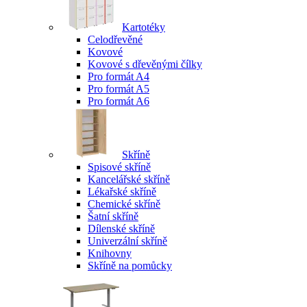
Kartotéky
Celodřevěné
Kovové
Kovové s dřevěnými čílky
Pro formát A4
Pro formát A5
Pro formát A6
Skříně
Spisové skříně
Kancelářské skříně
Lékařské skříně
Chemické skříně
Šatní skříně
Dílenské skříně
Univerzální skříně
Knihovny
Skříně na pomůcky