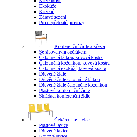
Koženkové
Ekokůže
Kožené
Zdravé sezení
Pro nepřetržité provozy
Konferenční židle a křesla
Se síťovaným opěrákem
Čalouněná látkou, kovová kostra
Čalouněná koženkou, kovová kostra
Čalouněná ekokůží, kovová kostra
Dřevěné židle
Dřevěné židle čalouněné látkou
Dřevěné židle čalouněné koženkou
Plastové konferenční židle
Skládací konferenční židle
Čekárenské lavice
Plastové lavice
Dřevěné lavice
Kovové lavice