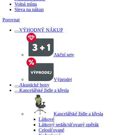
Volná místa
Sleva na nákup
Porovnat
VÝHODNÝ NÁKUP
Akční sety
Výprodej
Akustické boxy
Kancelářské židle a křesla
Kancelářské židle a křesla
Látkové
Látkový sedák/síťovaný opěrák
Celosíťované