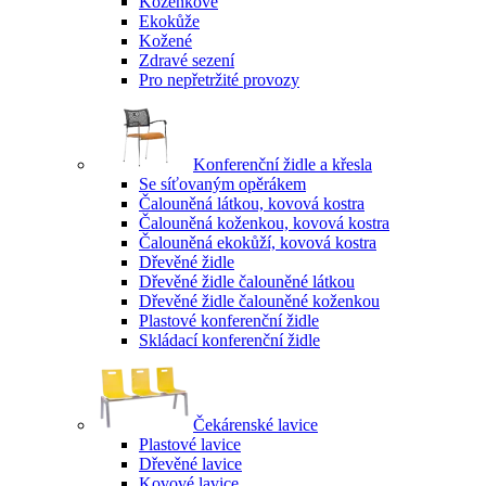
Koženkové
Ekokůže
Kožené
Zdravé sezení
Pro nepřetržité provozy
Konferenční židle a křesla
Se síťovaným opěrákem
Čalouněná látkou, kovová kostra
Čalouněná koženkou, kovová kostra
Čalouněná ekokůží, kovová kostra
Dřevěné židle
Dřevěné židle čalouněné látkou
Dřevěné židle čalouněné koženkou
Plastové konferenční židle
Skládací konferenční židle
Čekárenské lavice
Plastové lavice
Dřevěné lavice
Kovové lavice