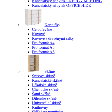
Kancelářský nábytek ENERGY MEETING
Kancelářský nábytek OFFICE HIDE
Kartotéky
Celodřevěné
Kovové
Kovové s dřevěnými čílky
Pro formát A4
Pro formát A5
Pro formát A6
Skříně
Spisové skříně
Kancelářské skříně
Lékařské skříně
Chemické skříně
Šatní skříně
Dílenské skříně
Univerzální skříně
Knihovny
Skříně na pomůcky