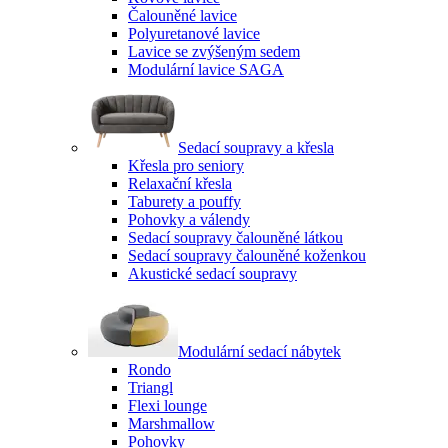
Čalouněné lavice
Polyuretanové lavice
Lavice se zvýšeným sedem
Modulární lavice SAGA
Sedací soupravy a křesla
Křesla pro seniory
Relaxační křesla
Taburety a pouffy
Pohovky a válendy
Sedací soupravy čalouněné látkou
Sedací soupravy čalouněné koženkou
Akustické sedací soupravy
Modulární sedací nábytek
Rondo
Triangl
Flexi lounge
Marshmallow
Pohovky