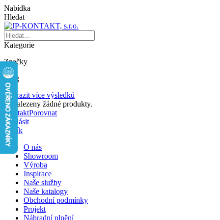
Nabídka
Hledat
Kategorie
Značky
Blog
Zobrazit více výsledků
Nenalezeny žádné produkty.
Kontakt
Porovnat
Přihlásit
Košík
O nás
Showroom
Výroba
Inspirace
Naše služby
Naše katalogy
Obchodní podmínky
Projekt
Náhradní plnění