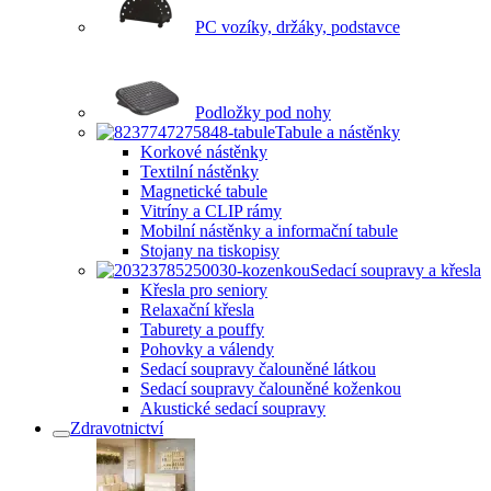
PC vozíky, držáky, podstavce
Podložky pod nohy
Tabule a nástěnky
Korkové nástěnky
Textilní nástěnky
Magnetické tabule
Vitríny a CLIP rámy
Mobilní nástěnky a informační tabule
Stojany na tiskopisy
Sedací soupravy a křesla
Křesla pro seniory
Relaxační křesla
Taburety a pouffy
Pohovky a válendy
Sedací soupravy čalouněné látkou
Sedací soupravy čalouněné koženkou
Akustické sedací soupravy
Zdravotnictví