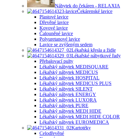
Nábytek do čekáren - RELAXIA
Čekárenské lavice
Plastové lavice
Dřevěné lavice
Kovové lavice
Čalouněné lavice
Polyuretanové lavice
Lavice se zvýšeným sedem
Lékařská křesla a židle
Lékařské nábytkové řady
Přebalovací pulty
Lékařský nábytek MEDISQUARE
Lékařský nábytek MEDICUS
Lékařský nábytek HOSPITAL
Lékařský nábytek MEDICUS PLUS
Lékařský nábytek SILENT
Lékařský nábytek ENERGY
Lékařský nábytek LUXORA
Lékařský nábytek PURE
Lékařský nábytek MEDI HIDE
Lékařský nábytek MEDI HIDE COLOR
Lékařský nábytek EUROMEDICA
Kartotéky
Celodřevěné