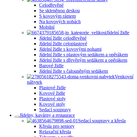
Celodřevěné
Se skleněnou deskou
S kovovým rámem
Na kovových nohách
Mobilní
Jídelní židle
Jídelní židle celodřevěné
Jídelní židle celoplastové
Jídelní židle s kovovými nohami
Jídelní židle s plastovým sedákem a opěrákem
Jídelní židle s dřevěným sedákem a opěrákem
Barové židle
Jídelní židle s čalouněným sedákem
Venkovní
nábytek
Plastové židle
Kovové židle
Plastové stoly
Kovové stoly
Sedací soupravy
Jídelny, kavárny a restaurace
Sedací soupravy a křesla
Křesla pro seniory
Relaxační křesla