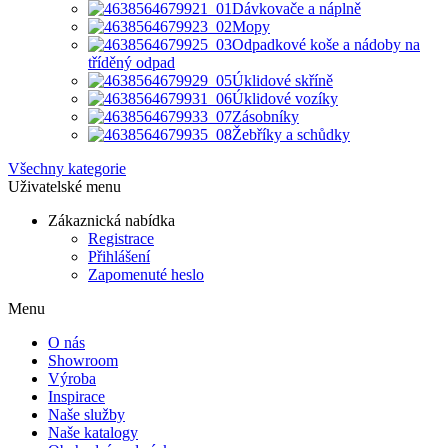
Dávkovače a náplně
Mopy
Odpadkové koše a nádoby na
tříděný odpad
Úklidové skříně
Úklidové vozíky
Zásobníky
Žebříky a schůdky
Všechny kategorie
Uživatelské menu
Zákaznická nabídka
Registrace
Přihlášení
Zapomenuté heslo
Menu
O nás
Showroom
Výroba
Inspirace
Naše služby
Naše katalogy