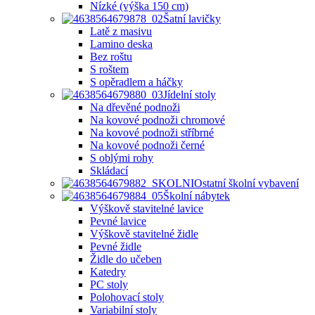
Nízké (výška 150 cm)
Šatní lavičky
Latě z masivu
Lamino deska
Bez roštu
S roštem
S opěradlem a háčky
Jídelní stoly
Na dřevěné podnoži
Na kovové podnoži chromové
Na kovové podnoži stříbrné
Na kovové podnoži černé
S oblými rohy
Skládací
Ostatní školní vybavení
Školní nábytek
Výškově stavitelné lavice
Pevné lavice
Výškově stavitelné židle
Pevné židle
Židle do učeben
Katedry
PC stoly
Polohovací stoly
Variabilní stoly