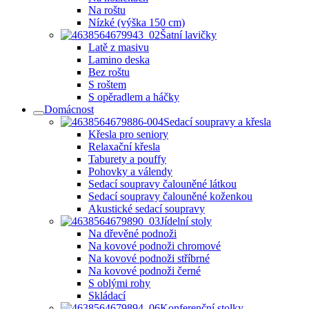
Na roštu
Nízké (výška 150 cm)
Šatní lavičky
Latě z masivu
Lamino deska
Bez roštu
S roštem
S opěradlem a háčky
Domácnost
Sedací soupravy a křesla
Křesla pro seniory
Relaxační křesla
Taburety a pouffy
Pohovky a válendy
Sedací soupravy čalouněné látkou
Sedací soupravy čalouněné koženkou
Akustické sedací soupravy
Jídelní stoly
Na dřevěné podnoži
Na kovové podnoži chromové
Na kovové podnoži stříbrné
Na kovové podnoži černé
S oblými rohy
Skládací
Konferenční stolky