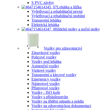
S PVC závěsy
Lehátka a lůžka
Vyšetřovací a rehabilitační pevná
Vyšetřovací a rehabilitační mobilní
Transportní lehátka
Elektrická lehátka
Jídelní stolky a noční stolky
Vozíky pro zdravotnictví
Zásuvkové vozíky
Policové vozíky
Vozíky pod lehátka
Asistenční vozíky
Vizitové vozíky
Transportní a klecové vozíky
Emergency vozíky
Nástrojové vozíky
Přístrojové vozíky
Vozíky - ISO koše
Vozíky s příslušenstvím
Vozíky na třídění odpadu a prádla
Vozíky na zdravotnickou dokumentaci