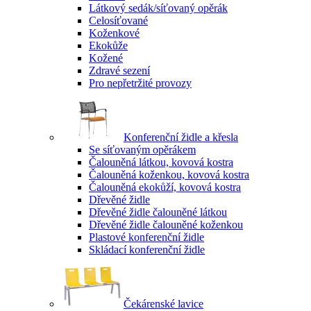
Látkový sedák/síťovaný opěrák
Celosíťované
Koženkové
Ekokůže
Kožené
Zdravé sezení
Pro nepřetržité provozy
Konferenční židle a křesla
Se síťovaným opěrákem
Čalouněná látkou, kovová kostra
Čalouněná koženkou, kovová kostra
Čalouněná ekokůží, kovová kostra
Dřevěné židle
Dřevěné židle čalouněné látkou
Dřevěné židle čalouněné koženkou
Plastové konferenční židle
Skládací konferenční židle
Čekárenské lavice