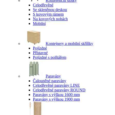
Konferenční stolky
Celodřevěné
Se skleněnou deskou
S kovovým rámem
Na kovových nohách
Mobilní
Kontejnery a mobilní skříňky
Pojízdné
Přístavné
Pojízdné s polštářem
Paravány
Čalouněné paravány
Celodřevěné paravány LINE
Celodřevěné paravány ROUND
Paravány s výškou 1600 mm
Paravány s výškou 1900 mm