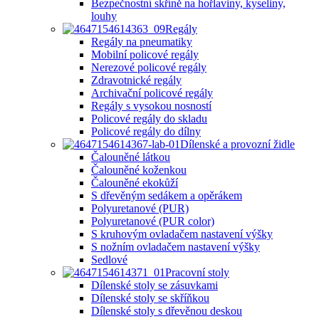
Bezpečnostní skříně na hořlaviny, kyseliny,
louhy
Regály
Regály na pneumatiky
Mobilní policové regály
Nerezové policové regály
Zdravotnické regály
Archivační policové regály
Regály s vysokou nosností
Policové regály do skladu
Policové regály do dílny
Dílenské a provozní židle
Čalouněné látkou
Čalouněné koženkou
Čalouněné ekokůží
S dřevěným sedákem a opěrákem
Polyuretanové (PUR)
Polyuretanové (PUR color)
S kruhovým ovladačem nastavení výšky
S nožním ovladačem nastavení výšky
Sedlové
Pracovní stoly
Dílenské stoly se zásuvkami
Dílenské stoly se skříňkou
Dílenské stoly s dřevěnou deskou