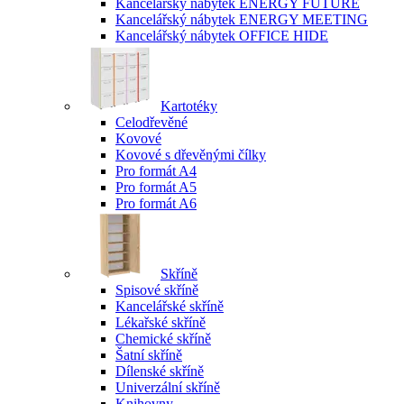
Kancelářský nábytek ENERGY FUTURE
Kancelářský nábytek ENERGY MEETING
Kancelářský nábytek OFFICE HIDE
Kartotéky
Celodřevěné
Kovové
Kovové s dřevěnými čílky
Pro formát A4
Pro formát A5
Pro formát A6
Skříně
Spisové skříně
Kancelářské skříně
Lékařské skříně
Chemické skříně
Šatní skříně
Dílenské skříně
Univerzální skříně
Knihovny