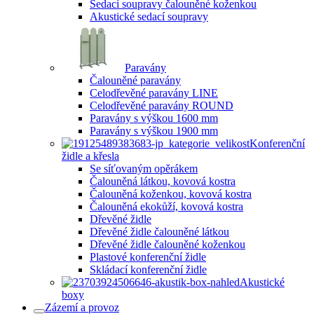
Sedací soupravy čalouněné koženkou
Akustické sedací soupravy
Paravány
Čalouněné paravány
Celodřevěné paravány LINE
Celodřevěné paravány ROUND
Paravány s výškou 1600 mm
Paravány s výškou 1900 mm
Konferenční
židle a křesla
Se síťovaným opěrákem
Čalouněná látkou, kovová kostra
Čalouněná koženkou, kovová kostra
Čalouněná ekokůží, kovová kostra
Dřevěné židle
Dřevěné židle čalouněné látkou
Dřevěné židle čalouněné koženkou
Plastové konferenční židle
Skládací konferenční židle
Akustické
boxy
Zázemí a provoz