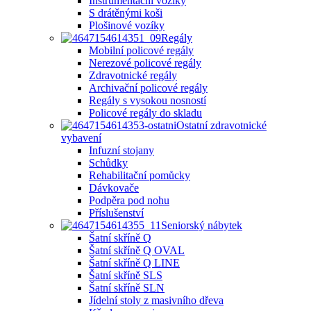
Instrumentační vozíky
S drátěnými koši
Plošinové vozíky
Regály
Mobilní policové regály
Nerezové policové regály
Zdravotnické regály
Archivační policové regály
Regály s vysokou nosností
Policové regály do skladu
Ostatní zdravotnické
vybavení
Infuzní stojany
Schůdky
Rehabilitační pomůcky
Dávkovače
Podpěra pod nohu
Příslušenství
Seniorský nábytek
Šatní skříně Q
Šatní skříně Q OVAL
Šatní skříně Q LINE
Šatní skříně SLS
Šatní skříně SLN
Jídelní stoly z masivního dřeva