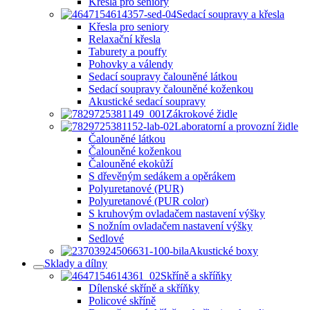
Křesla pro seniory
Sedací soupravy a křesla
Křesla pro seniory
Relaxační křesla
Taburety a pouffy
Pohovky a válendy
Sedací soupravy čalouněné látkou
Sedací soupravy čalouněné koženkou
Akustické sedací soupravy
Zákrokové židle
Laboratorní a provozní židle
Čalouněné látkou
Čalouněné koženkou
Čalouněné ekokůží
S dřevěným sedákem a opěrákem
Polyuretanové (PUR)
Polyuretanové (PUR color)
S kruhovým ovladačem nastavení výšky
S nožním ovladačem nastavení výšky
Sedlové
Akustické boxy
Sklady a dílny
Skříně a skříňky
Dílenské skříně a skříňky
Policové skříně