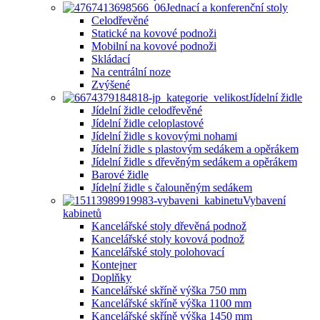
Jednací a konferenční stoly
Celodřevěné
Statické na kovové podnoži
Mobilní na kovové podnoži
Skládací
Na centrální noze
Zvýšené
Jídelní židle
Jídelní židle celodřevěné
Jídelní židle celoplastové
Jídelní židle s kovovými nohami
Jídelní židle s plastovým sedákem a opěrákem
Jídelní židle s dřevěným sedákem a opěrákem
Barové židle
Jídelní židle s čalouněným sedákem
Vybavení
kabinetů
Kancelářské stoly dřevěná podnož
Kancelářské stoly kovová podnož
Kancelářské stoly polohovací
Kontejner
Doplňky
Kancelářské skříně výška 750 mm
Kancelářské skříně výška 1100 mm
Kancelářské skříně výška 1450 mm