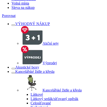
Volná místa
Sleva na nákup
Porovnat
VÝHODNÝ NÁKUP
Akční sety
Výprodej
Akustické boxy
Kancelářské židle a křesla
Kancelářské židle a křesla
Látkové
Látkový sedák/síťovaný opěrák
Celosíťované