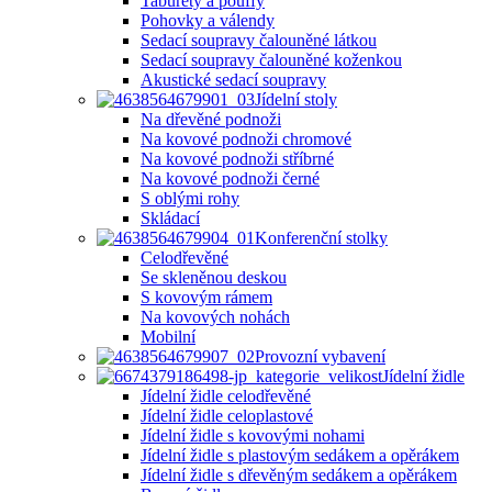
Taburety a pouffy
Pohovky a válendy
Sedací soupravy čalouněné látkou
Sedací soupravy čalouněné koženkou
Akustické sedací soupravy
Jídelní stoly
Na dřevěné podnoži
Na kovové podnoži chromové
Na kovové podnoži stříbrné
Na kovové podnoži černé
S oblými rohy
Skládací
Konferenční stolky
Celodřevěné
Se skleněnou deskou
S kovovým rámem
Na kovových nohách
Mobilní
Provozní vybavení
Jídelní židle
Jídelní židle celodřevěné
Jídelní židle celoplastové
Jídelní židle s kovovými nohami
Jídelní židle s plastovým sedákem a opěrákem
Jídelní židle s dřevěným sedákem a opěrákem