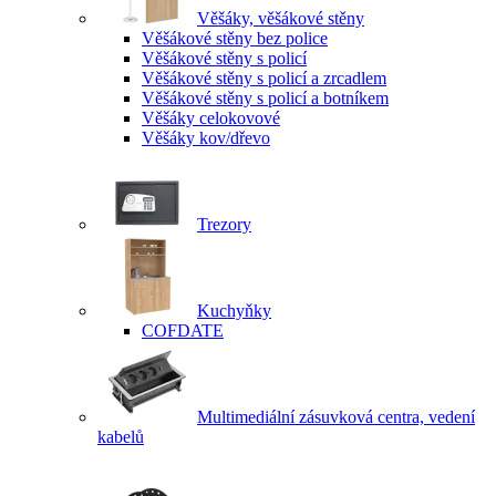
Věšáky, věšákové stěny
Věšákové stěny bez police
Věšákové stěny s policí
Věšákové stěny s policí a zrcadlem
Věšákové stěny s policí a botníkem
Věšáky celokovové
Věšáky kov/dřevo
Trezory
Kuchyňky
COFDATE
Multimediální zásuvková centra, vedení
kabelů