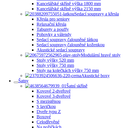
Kancelářské skříně výška 1800 mm
Kancelářské skříně výška 2150 mm
Sedací soupravy a křesla
Křesla pro seniory
Relaxační křesla
Taburety a pouffy
Pohovky a válendy
Sedací soupravy čalouněné látkou
Sedací soupravy čalouněné koženkou
Akustické sedací soupravy
Modulární hravé stoly
Stoly výšky 520 mm
Stoly výšky 750 mm
Stoly na kolečkách výšky 750 mm
Akustické boxy
Šatny
Šatní skříně
Kovové 2-dveřové
Kovové 3-dveřové
S mezistěnou
S lavičkou
Dveře typu Z
Boxové
Celodřevěné
Na nožičkách