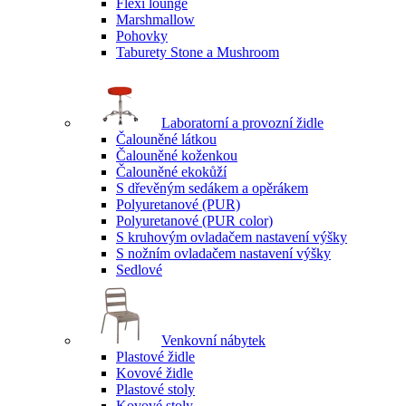
Flexi lounge
Marshmallow
Pohovky
Taburety Stone a Mushroom
Laboratorní a provozní židle
Čalouněné látkou
Čalouněné koženkou
Čalouněné ekokůží
S dřevěným sedákem a opěrákem
Polyuretanové (PUR)
Polyuretanové (PUR color)
S kruhovým ovladačem nastavení výšky
S nožním ovladačem nastavení výšky
Sedlové
Venkovní nábytek
Plastové židle
Kovové židle
Plastové stoly
Kovové stoly