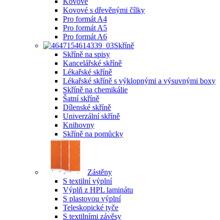
Kovové
Kovové s dřevěnými čílky
Pro formát A4
Pro formát A5
Pro formát A6
Skříně
Skříně na spisy
Kancelářské skříně
Lékařské skříně
Lékařské skříně s výklopnými a výsuvnými boxy
Skříně na chemikálie
Šatní skříně
Dílenské skříně
Univerzální skříně
Knihovny
Skříně na pomůcky
Zástěny
S textilní výplní
Výplň z HPL laminátu
S plastovou výplní
Teleskopické tyče
S textilními závěsy