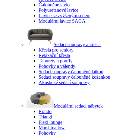
Čalouněné lavice
Polyuretanové lavice
Lavice se zvýšeným sedem
Modulární lavice SAGA
Sedací soupravy a křesla
Křesla pro seniory
Relaxační křesla
Taburety a pouffy
Pohovky a válendy
Sedací soupravy čalouněné látkou
Sedací soupravy čalouněné koženkou
Akustické sedací soupravy
Modulární sedací nábytek
Rondo
Triangl
Flexi lounge
Marshmallow
Pohovky