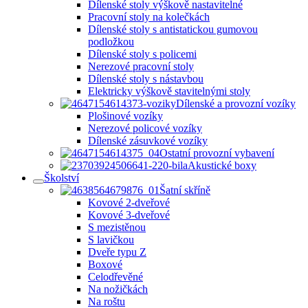
Dílenské stoly výškově nastavitelné
Pracovní stoly na kolečkách
Dílenské stoly s antistatickou gumovou
podložkou
Dílenské stoly s policemi
Nerezové pracovní stoly
Dílenské stoly s nástavbou
Elektricky výškově stavitelnými stoly
Dílenské a provozní vozíky
Plošinové vozíky
Nerezové policové vozíky
Dílenské zásuvkové vozíky
Ostatní provozní vybavení
Akustické boxy
Školství
Šatní skříně
Kovové 2-dveřové
Kovové 3-dveřové
S mezistěnou
S lavičkou
Dveře typu Z
Boxové
Celodřevěné
Na nožičkách
Na roštu