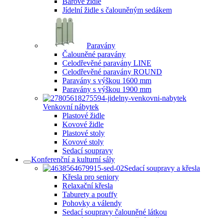
Barové židle
Jídelní židle s čalouněným sedákem
Paravány
Čalouněné paravány
Celodřevěné paravány LINE
Celodřevěné paravány ROUND
Paravány s výškou 1600 mm
Paravány s výškou 1900 mm
Venkovní nábytek
Plastové židle
Kovové židle
Plastové stoly
Kovové stoly
Sedací soupravy
Konferenční a kulturní sály
Sedací soupravy a křesla
Křesla pro seniory
Relaxační křesla
Taburety a pouffy
Pohovky a válendy
Sedací soupravy čalouněné látkou