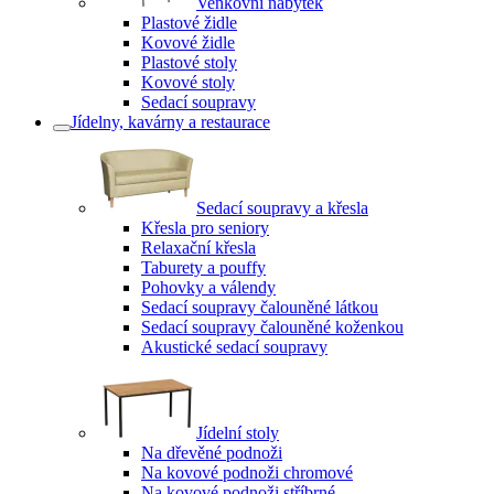
Venkovní nábytek
Plastové židle
Kovové židle
Plastové stoly
Kovové stoly
Sedací soupravy
Jídelny, kavárny a restaurace
Sedací soupravy a křesla
Křesla pro seniory
Relaxační křesla
Taburety a pouffy
Pohovky a válendy
Sedací soupravy čalouněné látkou
Sedací soupravy čalouněné koženkou
Akustické sedací soupravy
Jídelní stoly
Na dřevěné podnoži
Na kovové podnoži chromové
Na kovové podnoži stříbrné