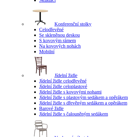
Skládací
Konferenční stolky
Celodřevěné
Se skleněnou deskou
S kovovým rámem
Na kovových nohách
Mobilní
Jídelní židle
Jídelní židle celodřevěné
Jídelní židle celoplastové
Jídelní židle s kovovými nohami
Jídelní židle s plastovým sedákem a opěrákem
Jídelní židle s dřevěným sedákem a opěrákem
Barové židle
Jídelní židle s čalouněným sedákem