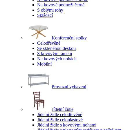
Na kovové podnoži černé
S oblými rohy
Skládací
Konferenční stolky
Celodřevěné
Se skleněnou deskou
S kovovým rámem
Na kovových nohách
Mobilní
Provozní vybavení
Jídelní židle
Jídelní židle celodřevěné
Jídelní židle celoplastové
Jídelní židle s kovovými nohami