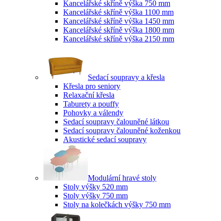
Kancelářské skříně výška 750 mm
Kancelářské skříně výška 1100 mm
Kancelářské skříně výška 1450 mm
Kancelářské skříně výška 1800 mm
Kancelářské skříně výška 2150 mm
Sedací soupravy a křesla
Křesla pro seniory
Relaxační křesla
Taburety a pouffy
Pohovky a válendy
Sedací soupravy čalouněné látkou
Sedací soupravy čalouněné koženkou
Akustické sedací soupravy
Modulární hravé stoly
Stoly výšky 520 mm
Stoly výšky 750 mm
Stoly na kolečkách výšky 750 mm