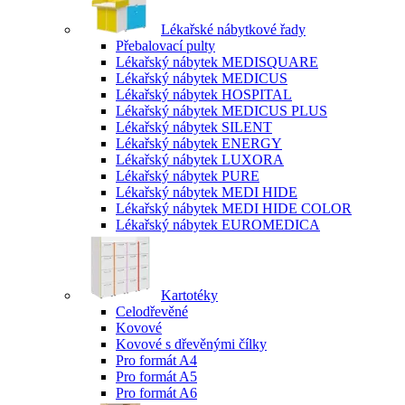
Lékařské nábytkové řady
Přebalovací pulty
Lékařský nábytek MEDISQUARE
Lékařský nábytek MEDICUS
Lékařský nábytek HOSPITAL
Lékařský nábytek MEDICUS PLUS
Lékařský nábytek SILENT
Lékařský nábytek ENERGY
Lékařský nábytek LUXORA
Lékařský nábytek PURE
Lékařský nábytek MEDI HIDE
Lékařský nábytek MEDI HIDE COLOR
Lékařský nábytek EUROMEDICA
Kartotéky
Celodřevěné
Kovové
Kovové s dřevěnými čílky
Pro formát A4
Pro formát A5
Pro formát A6