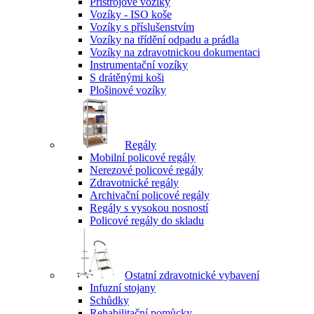
Přístrojové vozíky
Vozíky - ISO koše
Vozíky s příslušenstvím
Vozíky na třídění odpadu a prádla
Vozíky na zdravotnickou dokumentaci
Instrumentační vozíky
S drátěnými koši
Plošinové vozíky
Regály
Mobilní policové regály
Nerezové policové regály
Zdravotnické regály
Archivační policové regály
Regály s vysokou nosností
Policové regály do skladu
Ostatní zdravotnické vybavení
Infuzní stojany
Schůdky
Rehabilitační pomůcky