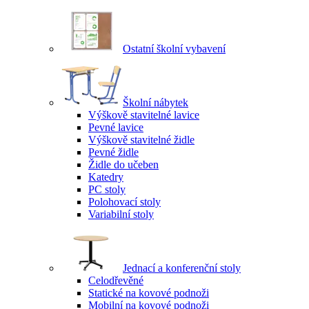
Ostatní školní vybavení
Školní nábytek
Výškově stavitelné lavice
Pevné lavice
Výškově stavitelné židle
Pevné židle
Židle do učeben
Katedry
PC stoly
Polohovací stoly
Variabilní stoly
Jednací a konferenční stoly
Celodřevěné
Statické na kovové podnoži
Mobilní na kovové podnoži