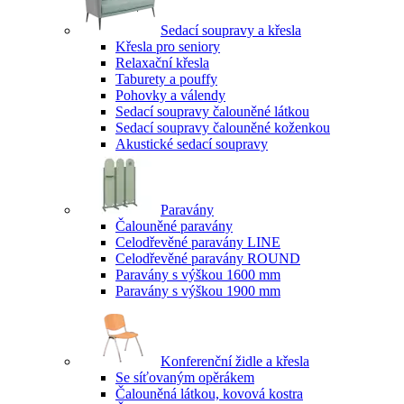
Sedací soupravy a křesla
Křesla pro seniory
Relaxační křesla
Taburety a pouffy
Pohovky a válendy
Sedací soupravy čalouněné látkou
Sedací soupravy čalouněné koženkou
Akustické sedací soupravy
Paravány
Čalouněné paravány
Celodřevěné paravány LINE
Celodřevěné paravány ROUND
Paravány s výškou 1600 mm
Paravány s výškou 1900 mm
Konferenční židle a křesla
Se síťovaným opěrákem
Čalouněná látkou, kovová kostra