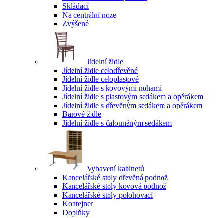
Skládací
Na centrální noze
Zvýšené
Jídelní židle
Jídelní židle celodřevěné
Jídelní židle celoplastové
Jídelní židle s kovovými nohami
Jídelní židle s plastovým sedákem a opěrákem
Jídelní židle s dřevěným sedákem a opěrákem
Barové židle
Jídelní židle s čalouněným sedákem
Vybavení kabinetů
Kancelářské stoly dřevěná podnož
Kancelářské stoly kovová podnož
Kancelářské stoly polohovací
Kontejner
Doplňky