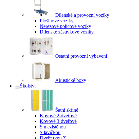
Dílenské a provozní vozíky
Plošinové vozíky
Nerezové policové vozíky
Dílenské zásuvkové vozíky
Ostatní provozní vybavení
Akustické boxy
Školství
Šatní skříně
Kovové 2-dveřové
Kovové 3-dveřové
S mezistěnou
S lavičkou
Dveře typu Z