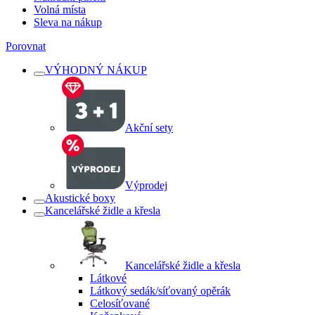
Volná místa
Sleva na nákup
Porovnat
VÝHODNÝ NÁKUP
Akční sety
Výprodej
Akustické boxy
Kancelářské židle a křesla
Kancelářské židle a křesla
Látkové
Látkový sedák/síťovaný opěrák
Celosíťované