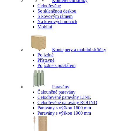
Konferenční stolky
Celodřevěné
Se skleněnou deskou
S kovovým rámem
Na kovových nohách
Mobilní
Kontejnery a mobilní skříňky
Pojízdné
Přístavné
Pojízdné s polštářem
Paravány
Čalouněné paravány
Celodřevěné paravány LINE
Celodřevěné paravány ROUND
Paravány s výškou 1600 mm
Paravány s výškou 1900 mm