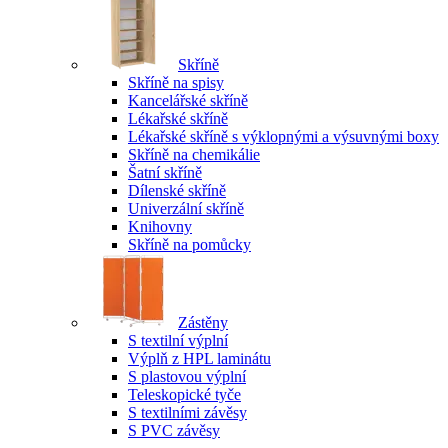
Skříně
Skříně na spisy
Kancelářské skříně
Lékařské skříně
Lékařské skříně s výklopnými a výsuvnými boxy
Skříně na chemikálie
Šatní skříně
Dílenské skříně
Univerzální skříně
Knihovny
Skříně na pomůcky
Zástěny
S textilní výplní
Výplň z HPL laminátu
S plastovou výplní
Teleskopické tyče
S textilními závěsy
S PVC závěsy