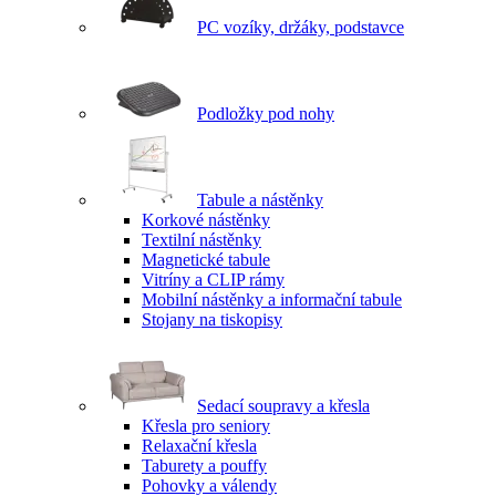
PC vozíky, držáky, podstavce
Podložky pod nohy
Tabule a nástěnky
Korkové nástěnky
Textilní nástěnky
Magnetické tabule
Vitríny a CLIP rámy
Mobilní nástěnky a informační tabule
Stojany na tiskopisy
Sedací soupravy a křesla
Křesla pro seniory
Relaxační křesla
Taburety a pouffy
Pohovky a válendy