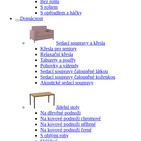
Bez roštu
S roštem
S opěradlem a háčky
Domácnost
Sedací soupravy a křesla
Křesla pro seniory
Relaxační křesla
Taburety a pouffy
Pohovky a válendy
Sedací soupravy čalouněné látkou
Sedací soupravy čalouněné koženkou
Akustické sedací soupravy
Jídelní stoly
Na dřevěné podnoži
Na kovové podnoži chromové
Na kovové podnoži stříbrné
Na kovové podnoži černé
S oblými rohy