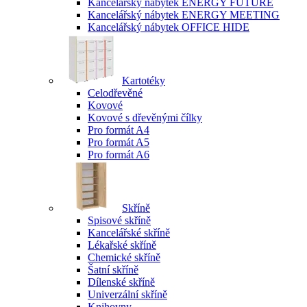
Kancelářský nábytek ENERGY FUTURE
Kancelářský nábytek ENERGY MEETING
Kancelářský nábytek OFFICE HIDE
Kartotéky
Celodřevěné
Kovové
Kovové s dřevěnými čílky
Pro formát A4
Pro formát A5
Pro formát A6
Skříně
Spisové skříně
Kancelářské skříně
Lékařské skříně
Chemické skříně
Šatní skříně
Dílenské skříně
Univerzální skříně
Knihovny