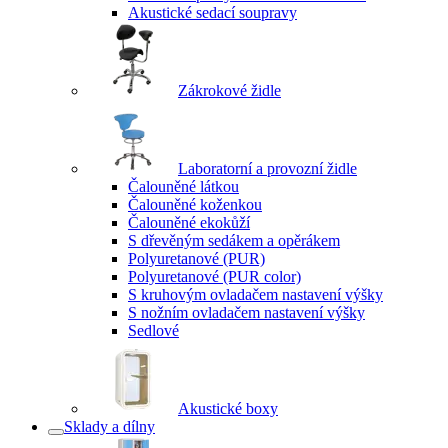
Akustické sedací soupravy
Zákrokové židle
Laboratorní a provozní židle
Čalouněné látkou
Čalouněné koženkou
Čalouněné ekokůží
S dřevěným sedákem a opěrákem
Polyuretanové (PUR)
Polyuretanové (PUR color)
S kruhovým ovladačem nastavení výšky
S nožním ovladačem nastavení výšky
Sedlové
Akustické boxy
Sklady a dílny