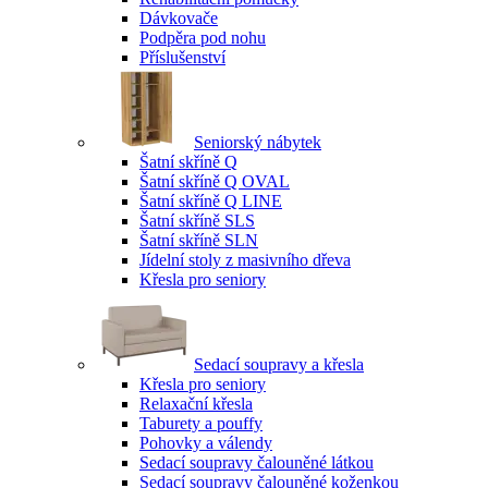
Dávkovače
Podpěra pod nohu
Příslušenství
Seniorský nábytek
Šatní skříně Q
Šatní skříně Q OVAL
Šatní skříně Q LINE
Šatní skříně SLS
Šatní skříně SLN
Jídelní stoly z masivního dřeva
Křesla pro seniory
Sedací soupravy a křesla
Křesla pro seniory
Relaxační křesla
Taburety a pouffy
Pohovky a válendy
Sedací soupravy čalouněné látkou
Sedací soupravy čalouněné koženkou