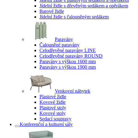
Jídelní židle s plastovým sedákem a opěrákem
Jídelní židle s dřevěným sedákem a opěrákem
Barové židle
Jídelní židle s čalouněným sedákem
Paravány
Čalouněné paravány
Celodřevěné paravány LINE
Celodřevěné paravány ROUND
Paravány s výškou 1600 mm
Paravány s výškou 1900 mm
Venkovní nábytek
Plastové židle
Kovové židle
Plastové stoly
Kovové stoly
Sedací soupravy
Konferenční a kulturní sály