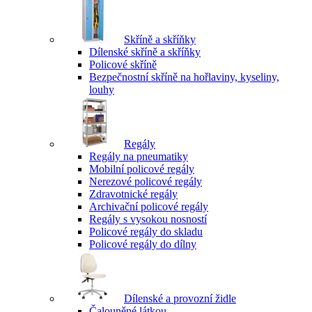
Skříně a skříňky
Dílenské skříně a skříňky
Policové skříně
Bezpečnostní skříně na hořlaviny, kyseliny,
louhy
Regály
Regály na pneumatiky
Mobilní policové regály
Nerezové policové regály
Zdravotnické regály
Archivační policové regály
Regály s vysokou nosností
Policové regály do skladu
Policové regály do dílny
Dílenské a provozní židle
Čalouněné látkou