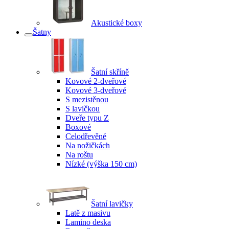
Akustické boxy
Šatny
Šatní skříně
Kovové 2-dveřové
Kovové 3-dveřové
S mezistěnou
S lavičkou
Dveře typu Z
Boxové
Celodřevěné
Na nožičkách
Na roštu
Nízké (výška 150 cm)
Šatní lavičky
Latě z masivu
Lamino deska