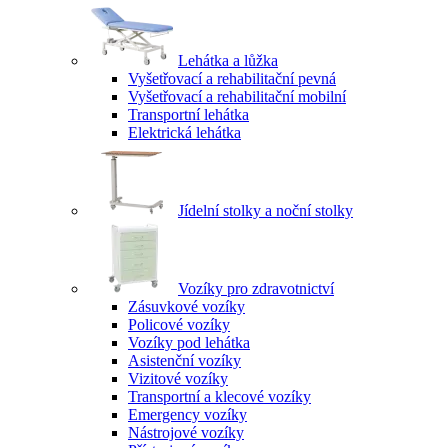
Lehátka a lůžka
Vyšetřovací a rehabilitační pevná
Vyšetřovací a rehabilitační mobilní
Transportní lehátka
Elektrická lehátka
Jídelní stolky a noční stolky
Vozíky pro zdravotnictví
Zásuvkové vozíky
Policové vozíky
Vozíky pod lehátka
Asistenční vozíky
Vizitové vozíky
Transportní a klecové vozíky
Emergency vozíky
Nástrojové vozíky