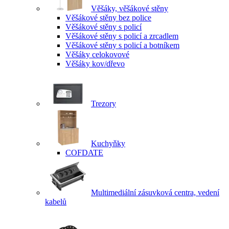
Věšáky, věšákové stěny
Věšákové stěny bez police
Věšákové stěny s policí
Věšákové stěny s policí a zrcadlem
Věšákové stěny s policí a botníkem
Věšáky celokovové
Věšáky kov/dřevo
Trezory
Kuchyňky
COFDATE
Multimediální zásuvková centra, vedení
kabelů