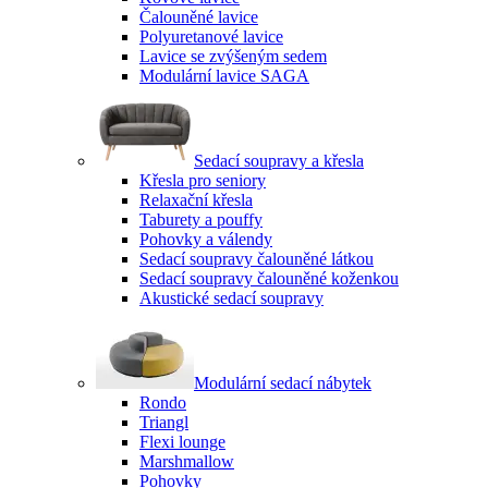
Čalouněné lavice
Polyuretanové lavice
Lavice se zvýšeným sedem
Modulární lavice SAGA
Sedací soupravy a křesla
Křesla pro seniory
Relaxační křesla
Taburety a pouffy
Pohovky a válendy
Sedací soupravy čalouněné látkou
Sedací soupravy čalouněné koženkou
Akustické sedací soupravy
Modulární sedací nábytek
Rondo
Triangl
Flexi lounge
Marshmallow
Pohovky