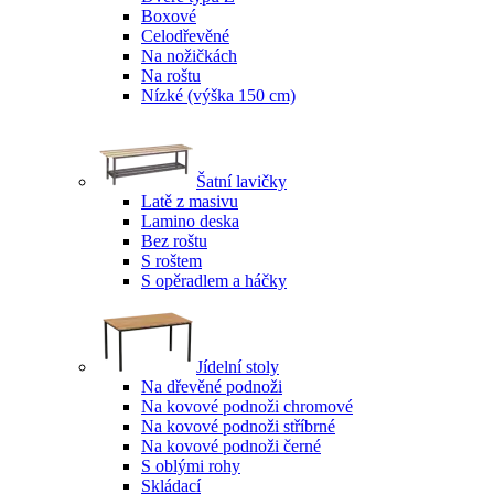
Boxové
Celodřevěné
Na nožičkách
Na roštu
Nízké (výška 150 cm)
Šatní lavičky
Latě z masivu
Lamino deska
Bez roštu
S roštem
S opěradlem a háčky
Jídelní stoly
Na dřevěné podnoži
Na kovové podnoži chromové
Na kovové podnoži stříbrné
Na kovové podnoži černé
S oblými rohy
Skládací