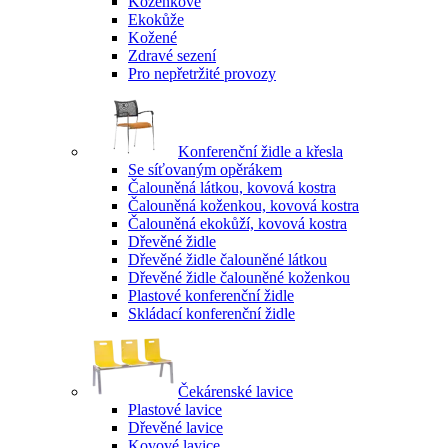
Koženkové
Ekokůže
Kožené
Zdravé sezení
Pro nepřetržité provozy
Konferenční židle a křesla
Se síťovaným opěrákem
Čalouněná látkou, kovová kostra
Čalouněná koženkou, kovová kostra
Čalouněná ekokůží, kovová kostra
Dřevěné židle
Dřevěné židle čalouněné látkou
Dřevěné židle čalouněné koženkou
Plastové konferenční židle
Skládací konferenční židle
Čekárenské lavice
Plastové lavice
Dřevěné lavice
Kovové lavice