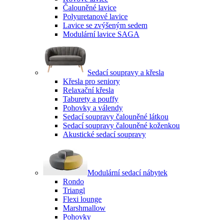
Čalouněné lavice
Polyuretanové lavice
Lavice se zvýšeným sedem
Modulární lavice SAGA
Sedací soupravy a křesla
Křesla pro seniory
Relaxační křesla
Taburety a pouffy
Pohovky a válendy
Sedací soupravy čalouněné látkou
Sedací soupravy čalouněné koženkou
Akustické sedací soupravy
Modulární sedací nábytek
Rondo
Triangl
Flexi lounge
Marshmallow
Pohovky