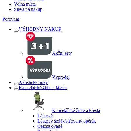
Volná místa
Sleva na nákup
Porovnat
VÝHODNÝ NÁKUP
Akční sety
Výprodej
Akustické boxy
Kancelářské židle a křesla
Kancelářské židle a křesla
Látkové
Látkový sedák/síťovaný opěrák
Celosíťované