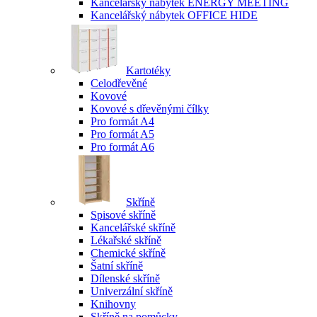
Kancelářský nábytek ENERGY MEETING
Kancelářský nábytek OFFICE HIDE
Kartotéky
Celodřevěné
Kovové
Kovové s dřevěnými čílky
Pro formát A4
Pro formát A5
Pro formát A6
Skříně
Spisové skříně
Kancelářské skříně
Lékařské skříně
Chemické skříně
Šatní skříně
Dílenské skříně
Univerzální skříně
Knihovny
Skříně na pomůcky