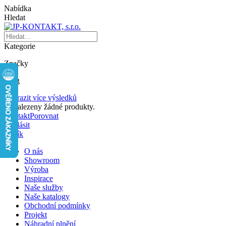
Nabídka
Hledat
Kategorie
Značky
Blog
Zobrazit více výsledků
Nenalezeny žádné produkty.
Kontakt
Porovnat
Přihlásit
Košík
O nás
Showroom
Výroba
Inspirace
Naše služby
Naše katalogy
Obchodní podmínky
Projekt
Náhradní plnění