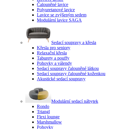
Čalouněné lavice
Polyuretanové lavice
Lavice se zvýšeným sedem
Modulární lavice SAGA
Sedací soupravy a křesla
Křesla pro seniory
Relaxační křesla
Taburety a pouffy
Pohovky a válendy
Sedací soupravy čalouněné látkou
Sedací soupravy čalouněné koženkou
Akustické sedací soupravy
Modulární sedací nábytek
Rondo
Triangl
Flexi lounge
Marshmallow
Pohovky