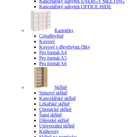
Kancelářský nábytek ENERGY MEETING
Kancelářský nábytek OFFICE HIDE
Kartotéky
Celodřevěné
Kovové
Kovové s dřevěnými čílky
Pro formát A4
Pro formát A5
Pro formát A6
Skříně
Spisové skříně
Kancelářské skříně
Lékařské skříně
Chemické skříně
Šatní skříně
Dílenské skříně
Univerzální skříně
Knihovny
Skříně na pomůcky