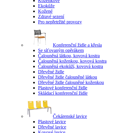
Koženkové
Ekokůže
Kožené
Zdravé sezení
Pro nepřetržité provozy
Konferenční židle a křesla
Se síťovaným opěrákem
Čalouněná látkou, kovová kostra
Čalouněná koženkou, kovová kostra
Čalouněná ekokůží, kovová kostra
Dřevěné židle
Dřevěné židle čalouněné látkou
Dřevěné židle čalouněné koženkou
Plastové konferenční židle
Skládací konferenční židle
Čekárenské lavice
Plastové lavice
Dřevěné lavice
Kovové lavice