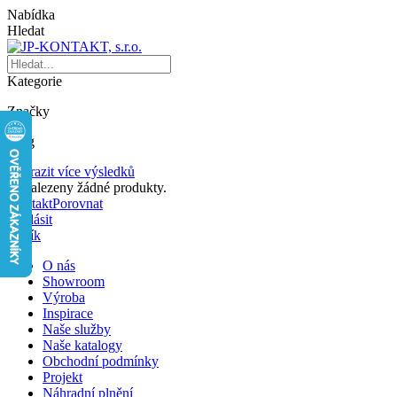
Nabídka
Hledat
Kategorie
Značky
Blog
Zobrazit více výsledků
Nenalezeny žádné produkty.
Kontakt
Porovnat
Přihlásit
Košík
O nás
Showroom
Výroba
Inspirace
Naše služby
Naše katalogy
Obchodní podmínky
Projekt
Náhradní plnění