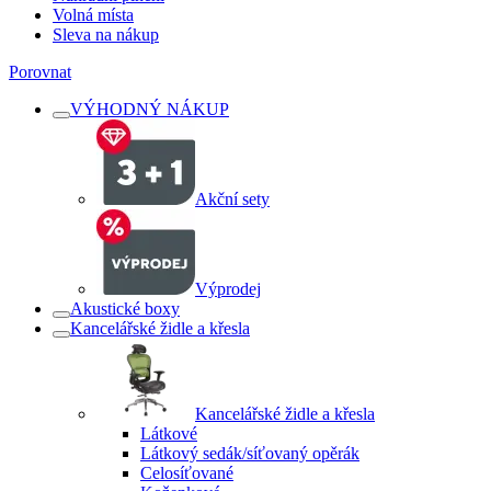
Volná místa
Sleva na nákup
Porovnat
VÝHODNÝ NÁKUP
Akční sety
Výprodej
Akustické boxy
Kancelářské židle a křesla
Kancelářské židle a křesla
Látkové
Látkový sedák/síťovaný opěrák
Celosíťované