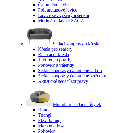
Čalouněné lavice
Polyuretanové lavice
Lavice se zvýšeným sedem
Modulární lavice SAGA
Sedací soupravy a křesla
Křesla pro seniory
Relaxační křesla
Taburety a pouffy
Pohovky a válendy
Sedací soupravy čalouněné látkou
Sedací soupravy čalouněné koženkou
Akustické sedací soupravy
Modulární sedací nábytek
Rondo
Triangl
Flexi lounge
Marshmallow
Pohovky