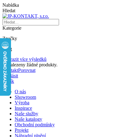
Nabídka
Hledat
Kategorie
Značky
Blog
Zobrazit více výsledků
Nenalezeny žádné produkty.
Kontakt
Porovnat
Přihlásit
Košík
O nás
Showroom
Výroba
Inspirace
Naše služby
Naše katalogy
Obchodní podmínky
Projekt
Náhradní plnění