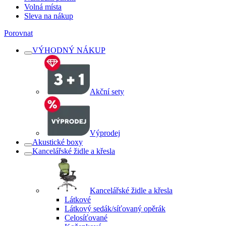
Volná místa
Sleva na nákup
Porovnat
VÝHODNÝ NÁKUP
Akční sety
Výprodej
Akustické boxy
Kancelářské židle a křesla
Kancelářské židle a křesla
Látkové
Látkový sedák/síťovaný opěrák
Celosíťované