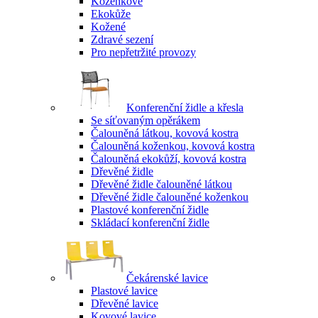
Koženkové
Ekokůže
Kožené
Zdravé sezení
Pro nepřetržité provozy
Konferenční židle a křesla
Se síťovaným opěrákem
Čalouněná látkou, kovová kostra
Čalouněná koženkou, kovová kostra
Čalouněná ekokůží, kovová kostra
Dřevěné židle
Dřevěné židle čalouněné látkou
Dřevěné židle čalouněné koženkou
Plastové konferenční židle
Skládací konferenční židle
Čekárenské lavice
Plastové lavice
Dřevěné lavice
Kovové lavice