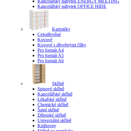
Kancelářský nábytek ENERGY MEETING
Kancelářský nábytek OFFICE HIDE
Kartotéky
Celodřevěné
Kovové
Kovové s dřevěnými čílky
Pro formát A4
Pro formát A5
Pro formát A6
Skříně
Spisové skříně
Kancelářské skříně
Lékařské skříně
Chemické skříně
Šatní skříně
Dílenské skříně
Univerzální skříně
Knihovny
Skříně na pomůcky