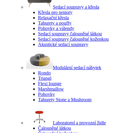
Sedací soupravy a křesla
Křesla pro seniory
Relaxační křesla
Taburety a pouffy
Pohovky a válendy
Sedací soupravy čalouněné látkou
Sedací soupravy čalouněné koženkou
Akustické sedací soupravy
Modulární sedací nábytek
Rondo
Triangl
Flexi lounge
Marshmallow
Pohovky
Taburety Stone a Mushroom
Laboratorní a provozní židle
Čalouněné látkou