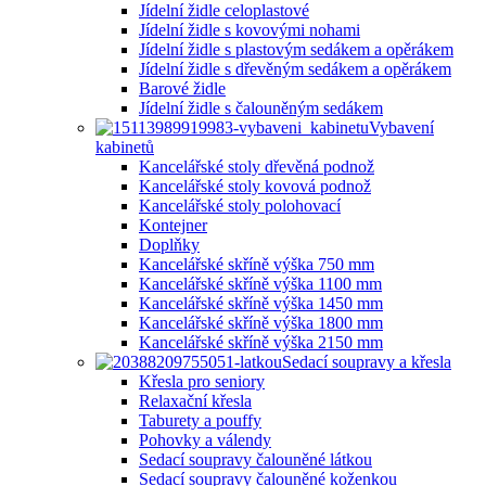
Jídelní židle celoplastové
Jídelní židle s kovovými nohami
Jídelní židle s plastovým sedákem a opěrákem
Jídelní židle s dřevěným sedákem a opěrákem
Barové židle
Jídelní židle s čalouněným sedákem
Vybavení
kabinetů
Kancelářské stoly dřevěná podnož
Kancelářské stoly kovová podnož
Kancelářské stoly polohovací
Kontejner
Doplňky
Kancelářské skříně výška 750 mm
Kancelářské skříně výška 1100 mm
Kancelářské skříně výška 1450 mm
Kancelářské skříně výška 1800 mm
Kancelářské skříně výška 2150 mm
Sedací soupravy a křesla
Křesla pro seniory
Relaxační křesla
Taburety a pouffy
Pohovky a válendy
Sedací soupravy čalouněné látkou
Sedací soupravy čalouněné koženkou