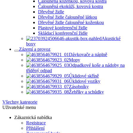
Čalouněná koženkou, kovová kostra
Čalouněná ekokůží, kovová kostra
Dřevěné židle
Dřevěné židle čalouněné látkou
Dřevěné židle čalouněné koženkou
Plastové konferenční židle
Skládací konferenční židle
Akustické
boxy
Zázemí a provoz
Dávkovače a náplně
Mopy
Odpadkové koše a nádoby na
tříděný odpad
Úklidové skříně
Úklidové vozíky
Zásobníky
Žebříky a schůdky
Všechny kategorie
Uživatelské menu
Zákaznická nabídka
Registrace
Přihlášení