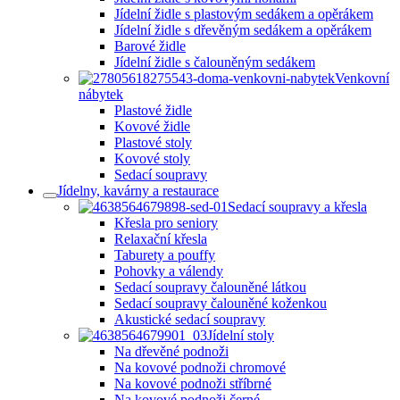
Jídelní židle s plastovým sedákem a opěrákem
Jídelní židle s dřevěným sedákem a opěrákem
Barové židle
Jídelní židle s čalouněným sedákem
Venkovní
nábytek
Plastové židle
Kovové židle
Plastové stoly
Kovové stoly
Sedací soupravy
Jídelny, kavárny a restaurace
Sedací soupravy a křesla
Křesla pro seniory
Relaxační křesla
Taburety a pouffy
Pohovky a válendy
Sedací soupravy čalouněné látkou
Sedací soupravy čalouněné koženkou
Akustické sedací soupravy
Jídelní stoly
Na dřevěné podnoži
Na kovové podnoži chromové
Na kovové podnoži stříbrné
Na kovové podnoži černé