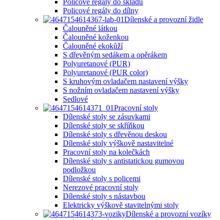
Policové regály do skladu
Policové regály do dílny
Dílenské a provozní židle
Čalouněné látkou
Čalouněné koženkou
Čalouněné ekokůží
S dřevěným sedákem a opěrákem
Polyuretanové (PUR)
Polyuretanové (PUR color)
S kruhovým ovladačem nastavení výšky
S nožním ovladačem nastavení výšky
Sedlové
Pracovní stoly
Dílenské stoly se zásuvkami
Dílenské stoly se skříňkou
Dílenské stoly s dřevěnou deskou
Dílenské stoly výškově nastavitelné
Pracovní stoly na kolečkách
Dílenské stoly s antistatickou gumovou
podložkou
Dílenské stoly s policemi
Nerezové pracovní stoly
Dílenské stoly s nástavbou
Elektricky výškově stavitelnými stoly
Dílenské a provozní vozíky