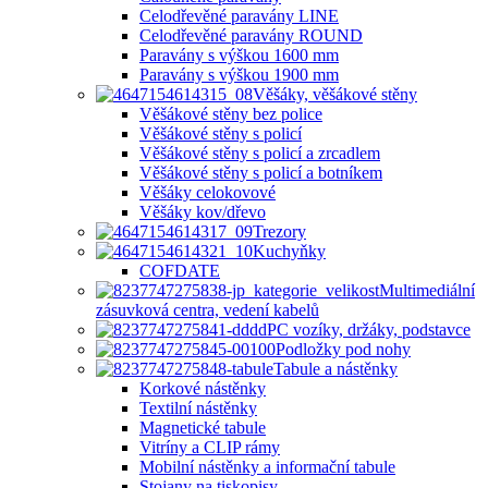
Celodřevěné paravány LINE
Celodřevěné paravány ROUND
Paravány s výškou 1600 mm
Paravány s výškou 1900 mm
Věšáky, věšákové stěny
Věšákové stěny bez police
Věšákové stěny s policí
Věšákové stěny s policí a zrcadlem
Věšákové stěny s policí a botníkem
Věšáky celokovové
Věšáky kov/dřevo
Trezory
Kuchyňky
COFDATE
Multimediální
zásuvková centra, vedení kabelů
PC vozíky, držáky, podstavce
Podložky pod nohy
Tabule a nástěnky
Korkové nástěnky
Textilní nástěnky
Magnetické tabule
Vitríny a CLIP rámy
Mobilní nástěnky a informační tabule
Stojany na tiskopisy