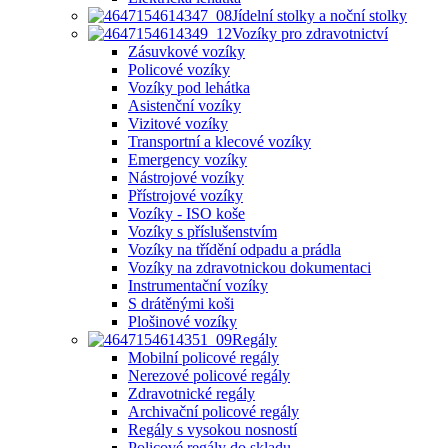
Jídelní stolky a noční stolky
Vozíky pro zdravotnictví
Zásuvkové vozíky
Policové vozíky
Vozíky pod lehátka
Asistenční vozíky
Vizitové vozíky
Transportní a klecové vozíky
Emergency vozíky
Nástrojové vozíky
Přístrojové vozíky
Vozíky - ISO koše
Vozíky s příslušenstvím
Vozíky na třídění odpadu a prádla
Vozíky na zdravotnickou dokumentaci
Instrumentační vozíky
S drátěnými koši
Plošinové vozíky
Regály
Mobilní policové regály
Nerezové policové regály
Zdravotnické regály
Archivační policové regály
Regály s vysokou nosností
Policové regály do skladu