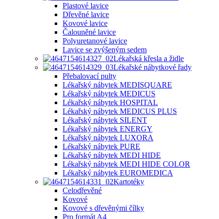
Plastové lavice
Dřevěné lavice
Kovové lavice
Čalouněné lavice
Polyuretanové lavice
Lavice se zvýšeným sedem
Lékařská křesla a židle
Lékařské nábytkové řady
Přebalovací pulty
Lékařský nábytek MEDISQUARE
Lékařský nábytek MEDICUS
Lékařský nábytek HOSPITAL
Lékařský nábytek MEDICUS PLUS
Lékařský nábytek SILENT
Lékařský nábytek ENERGY
Lékařský nábytek LUXORA
Lékařský nábytek PURE
Lékařský nábytek MEDI HIDE
Lékařský nábytek MEDI HIDE COLOR
Lékařský nábytek EUROMEDICA
Kartotéky
Celodřevěné
Kovové
Kovové s dřevěnými čílky
Pro formát A4