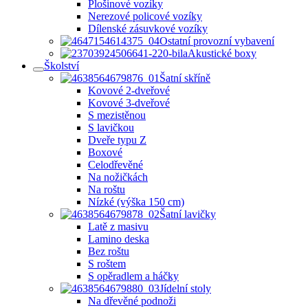
Plošinové vozíky
Nerezové policové vozíky
Dílenské zásuvkové vozíky
Ostatní provozní vybavení
Akustické boxy
Školství
Šatní skříně
Kovové 2-dveřové
Kovové 3-dveřové
S mezistěnou
S lavičkou
Dveře typu Z
Boxové
Celodřevěné
Na nožičkách
Na roštu
Nízké (výška 150 cm)
Šatní lavičky
Latě z masivu
Lamino deska
Bez roštu
S roštem
S opěradlem a háčky
Jídelní stoly
Na dřevěné podnoži