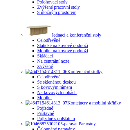
Polohovací stoly
Zvýšené pracovní stoly
S úložným prostorem
Jednací a konferenční stoly
Celodřevěné
Statické na kovové podnoži
Mobilní na kovové podnoži
Skládací
Na centrální noze
Zvýšené
Konferenční stolky
Celodřevěné
Se skleněnou deskou
S kovovým rámem
Na kovových nohách
Mobilní
Kontejnery a mobilní skříňky
Pojízdné
Přístavné
Pojízdné s polštářem
Paravány
Čalouněné paravány