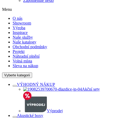
Zapomenuté heslo
Menu
O nás
Showroom
Výroba
Inspirace
Naše služby
Naše katalogy
Obchodní podmínky
Projekt
Náhradní plnění
Volná místa
Sleva na nákup
Vyberte kategorii
VÝHODNÝ NÁKUP
Akční sety
Výprodej
Akustické boxy