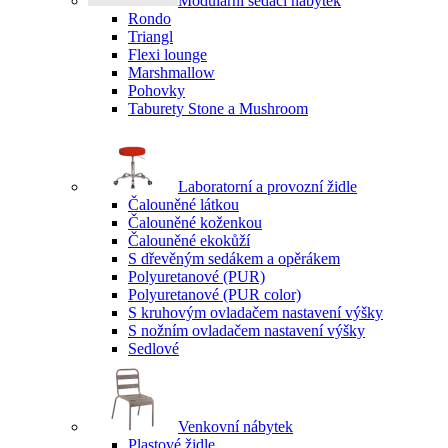
Modulární sedací nábytek
Rondo
Triangl
Flexi lounge
Marshmallow
Pohovky
Taburety Stone a Mushroom
Laboratorní a provozní židle
Čalouněné látkou
Čalouněné koženkou
Čalouněné ekokůží
S dřevěným sedákem a opěrákem
Polyuretanové (PUR)
Polyuretanové (PUR color)
S kruhovým ovladačem nastavení výšky
S nožním ovladačem nastavení výšky
Sedlové
Venkovní nábytek
Plastové židle