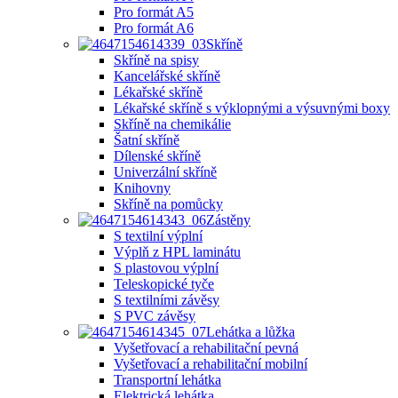
Pro formát A5
Pro formát A6
Skříně
Skříně na spisy
Kancelářské skříně
Lékařské skříně
Lékařské skříně s výklopnými a výsuvnými boxy
Skříně na chemikálie
Šatní skříně
Dílenské skříně
Univerzální skříně
Knihovny
Skříně na pomůcky
Zástěny
S textilní výplní
Výplň z HPL laminátu
S plastovou výplní
Teleskopické tyče
S textilními závěsy
S PVC závěsy
Lehátka a lůžka
Vyšetřovací a rehabilitační pevná
Vyšetřovací a rehabilitační mobilní
Transportní lehátka
Elektrická lehátka