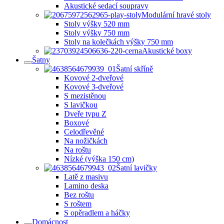
Akustické sedací soupravy
Modulární hravé stoly
Stoly výšky 520 mm
Stoly výšky 750 mm
Stoly na kolečkách výšky 750 mm
Akustické boxy
Šatny
Šatní skříně
Kovové 2-dveřové
Kovové 3-dveřové
S mezistěnou
S lavičkou
Dveře typu Z
Boxové
Celodřevěné
Na nožičkách
Na roštu
Nízké (výška 150 cm)
Šatní lavičky
Latě z masivu
Lamino deska
Bez roštu
S roštem
S opěradlem a háčky
Domácnost