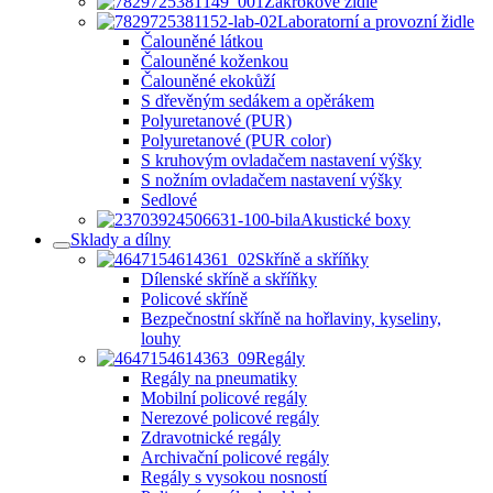
Zákrokové židle
Laboratorní a provozní židle
Čalouněné látkou
Čalouněné koženkou
Čalouněné ekokůží
S dřevěným sedákem a opěrákem
Polyuretanové (PUR)
Polyuretanové (PUR color)
S kruhovým ovladačem nastavení výšky
S nožním ovladačem nastavení výšky
Sedlové
Akustické boxy
Sklady a dílny
Skříně a skříňky
Dílenské skříně a skříňky
Policové skříně
Bezpečnostní skříně na hořlaviny, kyseliny,
louhy
Regály
Regály na pneumatiky
Mobilní policové regály
Nerezové policové regály
Zdravotnické regály
Archivační policové regály
Regály s vysokou nosností