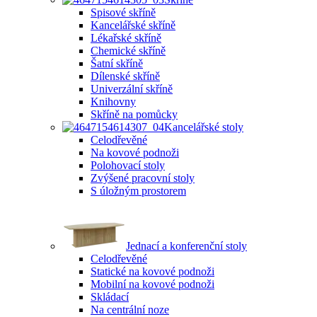
Spisové skříně
Kancelářské skříně
Lékařské skříně
Chemické skříně
Šatní skříně
Dílenské skříně
Univerzální skříně
Knihovny
Skříně na pomůcky
Kancelářské stoly
Celodřevěné
Na kovové podnoži
Polohovací stoly
Zvýšené pracovní stoly
S úložným prostorem
Jednací a konferenční stoly
Celodřevěné
Statické na kovové podnoži
Mobilní na kovové podnoži
Skládací
Na centrální noze