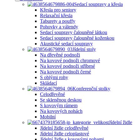
Sedací soupravy a křesla
Křesla pro seniory
Relaxační křesla
Taburety a pouffy
Pohovky a válendy
Sedací soupravy čalouněné látkou
Sedací soupravy čalouněné koženkou
Akustické sedací soupravy
Jídelní stoly
Na dřevěné podnoži
Na kovové podnoži chromové
Na kovové podnoži stříbrné
Na kovové podnoži černé
S oblými rohy
Skládací
Konferenční stolky
Celodřevěné
Se skleněnou deskou
S kovovým rámem
Na kovových nohách
Mobilní
Jídelní židle
Jídelní židle celodřevěné
Jídelní židle celoplastové
Jídelní židle s kovovými nohami