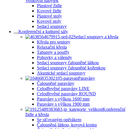
Venkovní nábytek
Plastové židle
Kovové židle
Plastové stoly
Kovové stoly
Sedací soupravy
Konferenční a kulturní sály
Sedací soupravy a křesla
Křesla pro seniory
Relaxační křesla
Taburety a pouffy
Pohovky a válendy
Sedací soupravy čalouněné látkou
Sedací soupravy čalouněné koženkou
Akustické sedací soupravy
Paravány
Čalouněné paravány
Celodřevěné paravány LINE
Celodřevěné paravány ROUND
Paravány s výškou 1600 mm
Paravány s výškou 1900 mm
Konferenční
židle a křesla
Se síťovaným opěrákem
Čalouněná látkou, kovová kostra