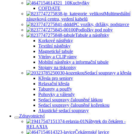
Kuchyňky
COFDATE
Multimediální
zásuvková centra, vedení kabelů
PC vozíky, držáky, podstavce
Podložky pod nohy
Tabule a nástěnky
Korkové nástěnky
Textilní nástěnky
Magnetické tabule
Vitríny a CLIP rámy
Mobilní nástěnky a informační tabule
Stojany na tiskopisy
Sedací soupravy a křesla
Křesla pro seniory
Relaxační křesla
Taburety a pouffy
Pohovky a válendy
Sedací soupravy čalouněné látkou
Sedací soupravy čalouněné koženkou
Akustické sedací soupravy
Zdravotnictví
Nábytek do čekáren -
RELAXIA
Čekárenské lavice