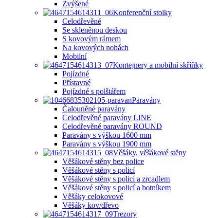
Zvýšené
Konferenční stolky
Celodřevěné
Se skleněnou deskou
S kovovým rámem
Na kovových nohách
Mobilní
Kontejnery a mobilní skříňky
Pojízdné
Přístavné
Pojízdné s polštářem
Paravány
Čalouněné paravány
Celodřevěné paravány LINE
Celodřevěné paravány ROUND
Paravány s výškou 1600 mm
Paravány s výškou 1900 mm
Věšáky, věšákové stěny
Věšákové stěny bez police
Věšákové stěny s policí
Věšákové stěny s policí a zrcadlem
Věšákové stěny s policí a botníkem
Věšáky celokovové
Věšáky kov/dřevo
Trezory