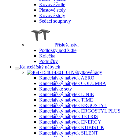
Kovové židle
Plastové stoly
Kovové stoly
Sedací soupravy
Příslušenství
Podložky pod židle
Kolečka
Područky
Kancelářský nábytek
Nábytkové řady
Kancelářský nábytek AERO
Kancelářský nábytek COLUMBA
Kancelářské sety
Kancelářský nábytek LINIE
Kancelářský nábytek TIME
Kancelářský nábytek ERGOSTYL
Kancelářský nábytek ERGOSTYL PLUS
Kancelářský nábytek TETRIS
Kancelářský nábytek ENERGY
Kancelářský nábytek KUBISTIK
Kancelářský nábytek SILENT