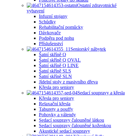
Ostatní zdravotnické
vybavení
Infuzní stojany
Schůdky
Rehabilitační pomůcky
Dávkovače
Podpěra pod nohu
Příslušenství
Seniorský nábytek
Šatní skříně Q
Šatní skříně Q OVAL
Šatní skříně Q LINE
Šatní skříně SLS
Šatní skříně SLN
Jídelní stoly z masivního dřeva
Křesla pro seniory
Sedací soupravy a křesla
Křesla pro seniory
Relaxační křesla
Taburety a pouffy
Pohovky a válendy
Sedací soupravy čalouněné látkou
Sedací soupravy čalouněné koženkou
Akustické sedací soupravy