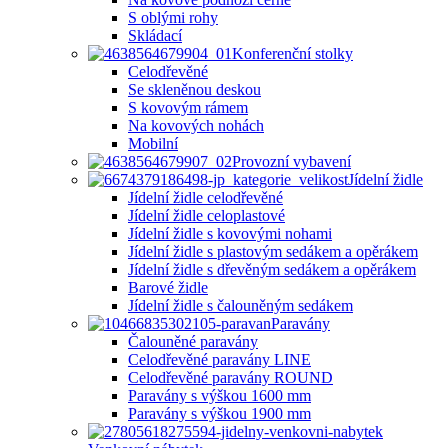
S oblými rohy
Skládací
Konferenční stolky
Celodřevěné
Se skleněnou deskou
S kovovým rámem
Na kovových nohách
Mobilní
Provozní vybavení
Jídelní židle
Jídelní židle celodřevěné
Jídelní židle celoplastové
Jídelní židle s kovovými nohami
Jídelní židle s plastovým sedákem a opěrákem
Jídelní židle s dřevěným sedákem a opěrákem
Barové židle
Jídelní židle s čalouněným sedákem
Paravány
Čalouněné paravány
Celodřevěné paravány LINE
Celodřevěné paravány ROUND
Paravány s výškou 1600 mm
Paravány s výškou 1900 mm