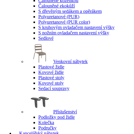
Čalouněné koženkou
Čalouněné ekokůží
S dřevěným sedákem a opěrákem
Polyuretanové (PUR)
Polyuretanové (PUR color)
S kruhovým ovladačem nastavení výšky
S nožním ovladačem nastavení výšky
Sedlové
Venkovní nábytek
Plastové židle
Kovové židle
Plastové stoly
Kovové stoly
Sedací soupravy
Příslušenství
Podložky pod židle
Kolečka
Područky
Kancelářský nábytek