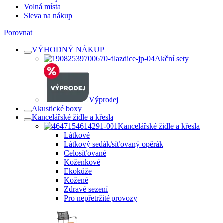
Volná místa
Sleva na nákup
Porovnat
VÝHODNÝ NÁKUP
Akční sety
Výprodej
Akustické boxy
Kancelářské židle a křesla
Kancelářské židle a křesla
Látkové
Látkový sedák/síťovaný opěrák
Celosíťované
Koženkové
Ekokůže
Kožené
Zdravé sezení
Pro nepřetržité provozy