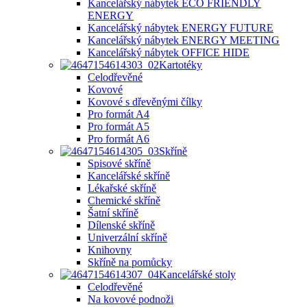
Kancelářský nábytek ECO FRIENDLY
ENERGY
Kancelářský nábytek ENERGY FUTURE
Kancelářský nábytek ENERGY MEETING
Kancelářský nábytek OFFICE HIDE
Kartotéky
Celodřevěné
Kovové
Kovové s dřevěnými čílky
Pro formát A4
Pro formát A5
Pro formát A6
Skříně
Spisové skříně
Kancelářské skříně
Lékařské skříně
Chemické skříně
Šatní skříně
Dílenské skříně
Univerzální skříně
Knihovny
Skříně na pomůcky
Kancelářské stoly
Celodřevěné
Na kovové podnoži