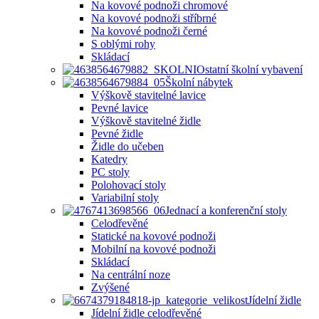
Na kovové podnoži chromové
Na kovové podnoži stříbrné
Na kovové podnoži černé
S oblými rohy
Skládací
Ostatní školní vybavení
Školní nábytek
Výškově stavitelné lavice
Pevné lavice
Výškově stavitelné židle
Pevné židle
Židle do učeben
Katedry
PC stoly
Polohovací stoly
Variabilní stoly
Jednací a konferenční stoly
Celodřevěné
Statické na kovové podnoži
Mobilní na kovové podnoži
Skládací
Na centrální noze
Zvýšené
Jídelní židle
Jídelní židle celodřevěné