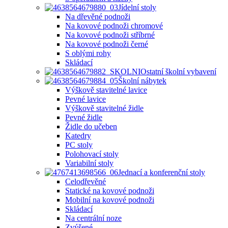
Jídelní stoly
Na dřevěné podnoži
Na kovové podnoži chromové
Na kovové podnoži stříbrné
Na kovové podnoži černé
S oblými rohy
Skládací
Ostatní školní vybavení
Školní nábytek
Výškově stavitelné lavice
Pevné lavice
Výškově stavitelné židle
Pevné židle
Židle do učeben
Katedry
PC stoly
Polohovací stoly
Variabilní stoly
Jednací a konferenční stoly
Celodřevěné
Statické na kovové podnoži
Mobilní na kovové podnoži
Skládací
Na centrální noze
Zvýšené