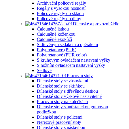
Archivační policové regály
Regály s vysokou nosností
Policové regály do skladu
Policové regály do dílny
Dílenské a provozní židle
Čalouněné látkou
Čalouněné koženkou
Čalouněné ekokůží
S dřevěným sedákem a opěrákem
Polyuretanové (PUR)
Polyuretanové (PUR color)
S kruhovým ovladačem nastavení výšky
S nožním ovladačem nastavení výšky
Sedlové
Pracovní stoly
Dílenské stoly se zásuvkami
Dílenské stoly se skříňkou
Dílenské stoly s dřevěnou deskou
Dílenské stoly výškově nastavitelné
Pracovní stoly na kolečkách
Dílenské stoly s antistatickou gumovou
podložkou
Dílenské stoly s policemi
Nerezové pracovní stoly
Dílenské stoly s nástavbou