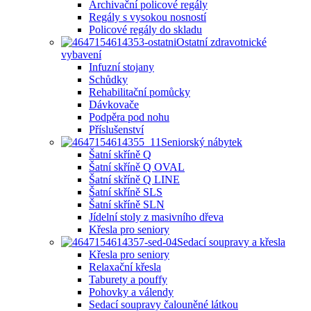
Archivační policové regály
Regály s vysokou nosností
Policové regály do skladu
Ostatní zdravotnické
vybavení
Infuzní stojany
Schůdky
Rehabilitační pomůcky
Dávkovače
Podpěra pod nohu
Příslušenství
Seniorský nábytek
Šatní skříně Q
Šatní skříně Q OVAL
Šatní skříně Q LINE
Šatní skříně SLS
Šatní skříně SLN
Jídelní stoly z masivního dřeva
Křesla pro seniory
Sedací soupravy a křesla
Křesla pro seniory
Relaxační křesla
Taburety a pouffy
Pohovky a válendy
Sedací soupravy čalouněné látkou