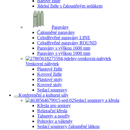
Barové židle
Jídelní židle s čalouněným sedákem
Paravány
Čalouněné paravány
Celodřevěné paravány LINE
Celodřevěné paravány ROUND
Paravány s výškou 1600 mm
Paravány s výškou 1900 mm
Venkovní nábytek
Plastové židle
Kovové židle
Plastové stoly
Kovové stoly
Sedací soupravy
Konferenční a kulturní sály
Sedací soupravy a křesla
Křesla pro seniory
Relaxační křesla
Taburety a pouffy
Pohovky a válendy
Sedací soupravy čalouněné látkou