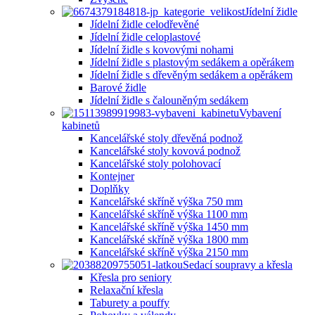
Jídelní židle
Jídelní židle celodřevěné
Jídelní židle celoplastové
Jídelní židle s kovovými nohami
Jídelní židle s plastovým sedákem a opěrákem
Jídelní židle s dřevěným sedákem a opěrákem
Barové židle
Jídelní židle s čalouněným sedákem
Vybavení
kabinetů
Kancelářské stoly dřevěná podnož
Kancelářské stoly kovová podnož
Kancelářské stoly polohovací
Kontejner
Doplňky
Kancelářské skříně výška 750 mm
Kancelářské skříně výška 1100 mm
Kancelářské skříně výška 1450 mm
Kancelářské skříně výška 1800 mm
Kancelářské skříně výška 2150 mm
Sedací soupravy a křesla
Křesla pro seniory
Relaxační křesla
Taburety a pouffy