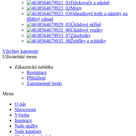
Dávkovače a náplně
Mopy
Odpadkové koše a nádoby na
tříděný odpad
Úklidové skříně
Úklidové vozíky
Zásobníky
Žebříky a schůdky
Všechny kategorie
Uživatelské menu
Zákaznická nabídka
Registrace
Přihlášení
Zapomenuté heslo
Menu
O nás
Showroom
Výroba
Inspirace
Naše služby
Naše katalogy