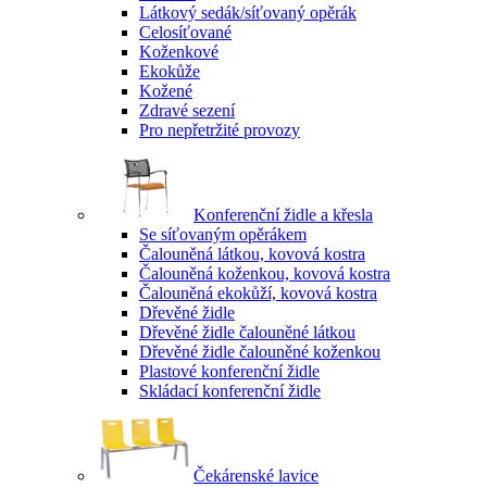
Látkový sedák/síťovaný opěrák
Celosíťované
Koženkové
Ekokůže
Kožené
Zdravé sezení
Pro nepřetržité provozy
Konferenční židle a křesla
Se síťovaným opěrákem
Čalouněná látkou, kovová kostra
Čalouněná koženkou, kovová kostra
Čalouněná ekokůží, kovová kostra
Dřevěné židle
Dřevěné židle čalouněné látkou
Dřevěné židle čalouněné koženkou
Plastové konferenční židle
Skládací konferenční židle
Čekárenské lavice