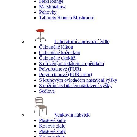
Flexi lounge
Marshmallow
Pohovky
Taburety Stone a Mushroom
Laboratorní a provozní židle
Čalouněné látkou
Čalouněné koženkou
Čalouněné ekokůží
S dřevěným sedákem a opěrákem
Polyuretanové (PUR)
Polyuretanové (PUR color)
S kruhovým ovladačem nastavení výšky
S nožním ovladačem nastavení výšky
Sedlové
Venkovní nábytek
Plastové židle
Kovové židle
Plastové stoly
Kovové stoly