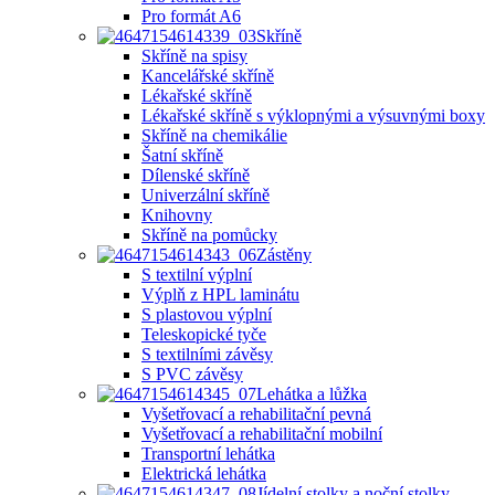
Pro formát A6
Skříně
Skříně na spisy
Kancelářské skříně
Lékařské skříně
Lékařské skříně s výklopnými a výsuvnými boxy
Skříně na chemikálie
Šatní skříně
Dílenské skříně
Univerzální skříně
Knihovny
Skříně na pomůcky
Zástěny
S textilní výplní
Výplň z HPL laminátu
S plastovou výplní
Teleskopické tyče
S textilními závěsy
S PVC závěsy
Lehátka a lůžka
Vyšetřovací a rehabilitační pevná
Vyšetřovací a rehabilitační mobilní
Transportní lehátka
Elektrická lehátka
Jídelní stolky a noční stolky