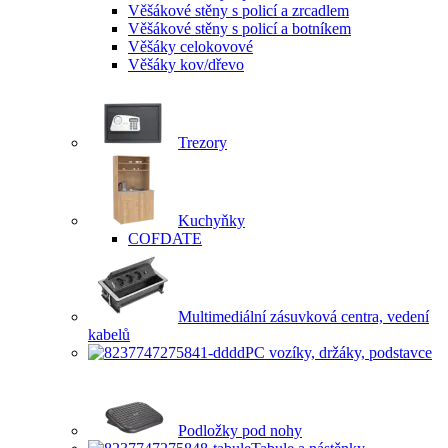
Věšákové stěny s policí a zrcadlem
Věšákové stěny s policí a botníkem
Věšáky celokovové
Věšáky kov/dřevo
Trezory
Kuchyňky
COFDATE
Multimediální zásuvková centra, vedení
kabelů
PC vozíky, držáky, podstavce
Podložky pod nohy