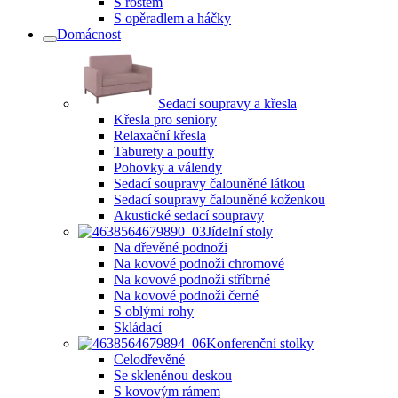
S roštem
S opěradlem a háčky
Domácnost
Sedací soupravy a křesla
Křesla pro seniory
Relaxační křesla
Taburety a pouffy
Pohovky a válendy
Sedací soupravy čalouněné látkou
Sedací soupravy čalouněné koženkou
Akustické sedací soupravy
Jídelní stoly
Na dřevěné podnoži
Na kovové podnoži chromové
Na kovové podnoži stříbrné
Na kovové podnoži černé
S oblými rohy
Skládací
Konferenční stolky
Celodřevěné
Se skleněnou deskou
S kovovým rámem