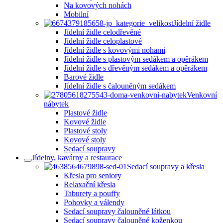
Na kovových nohách
Mobilní
Jídelní židle
Jídelní židle celodřevěné
Jídelní židle celoplastové
Jídelní židle s kovovými nohami
Jídelní židle s plastovým sedákem a opěrákem
Jídelní židle s dřevěným sedákem a opěrákem
Barové židle
Jídelní židle s čalouněným sedákem
Venkovní
nábytek
Plastové židle
Kovové židle
Plastové stoly
Kovové stoly
Sedací soupravy
Jídelny, kavárny a restaurace
Sedací soupravy a křesla
Křesla pro seniory
Relaxační křesla
Taburety a pouffy
Pohovky a válendy
Sedací soupravy čalouněné látkou
Sedací soupravy čalouněné koženkou