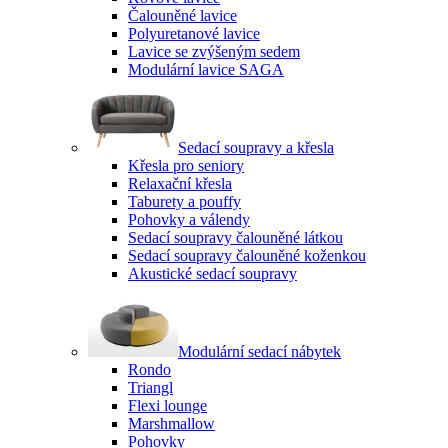
Čalouněné lavice
Polyuretanové lavice
Lavice se zvýšeným sedem
Modulární lavice SAGA
Sedací soupravy a křesla
Křesla pro seniory
Relaxační křesla
Taburety a pouffy
Pohovky a válendy
Sedací soupravy čalouněné látkou
Sedací soupravy čalouněné koženkou
Akustické sedací soupravy
Modulární sedací nábytek
Rondo
Triangl
Flexi lounge
Marshmallow
Pohovky