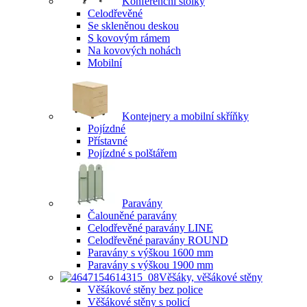
Konferenční stolky
Celodřevěné
Se skleněnou deskou
S kovovým rámem
Na kovových nohách
Mobilní
Kontejnery a mobilní skříňky
Pojízdné
Přístavné
Pojízdné s polštářem
Paravány
Čalouněné paravány
Celodřevěné paravány LINE
Celodřevěné paravány ROUND
Paravány s výškou 1600 mm
Paravány s výškou 1900 mm
Věšáky, věšákové stěny
Věšákové stěny bez police
Věšákové stěny s policí