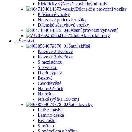
Elektricky výškově stavitelnými stoly
Dílenské a provozní vozíky
Plošinové vozíky
Nerezové policové vozíky
Dílenské zásuvkové vozíky
Ostatní provozní vybavení
Akustické boxy
Školství
Šatní skříně
Kovové 2-dveřové
Kovové 3-dveřové
S mezistěnou
S lavičkou
Dveře typu Z
Boxové
Celodřevěné
Na nožičkách
Na roštu
Nízké (výška 150 cm)
Šatní lavičky
Latě z masivu
Lamino deska
Bez roštu
S roštem
S opěradlem a háčky