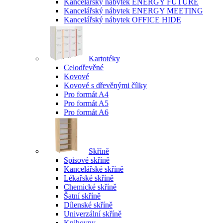
Kancelářský nábytek ENERGY FUTURE
Kancelářský nábytek ENERGY MEETING
Kancelářský nábytek OFFICE HIDE
Kartotéky
Celodřevěné
Kovové
Kovové s dřevěnými čílky
Pro formát A4
Pro formát A5
Pro formát A6
Skříně
Spisové skříně
Kancelářské skříně
Lékařské skříně
Chemické skříně
Šatní skříně
Dílenské skříně
Univerzální skříně
Knihovny