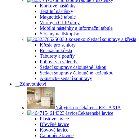
Tabule a nástěnky
Korkové nástěnky
Textilní nástěnky
Magnetické tabule
Vitríny a CLIP rámy
Mobilní nástěnky a informační tabule
Stojany na tiskopisy
Sedací soupravy a křesla
Křesla pro seniory
Relaxační křesla
Taburety a pouffy
Pohovky a válendy
Sedací soupravy čalouněné látkou
Sedací soupravy čalouněné koženkou
Akustické sedací soupravy
Zdravotnictví
Nábytek do čekáren - RELAXIA
Čekárenské lavice
Plastové lavice
Dřevěné lavice
Kovové lavice
Čalouněné lavice