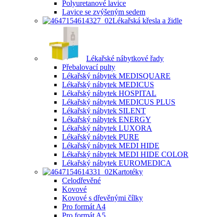
Polyuretanové lavice
Lavice se zvýšeným sedem
Lékařská křesla a židle
Lékařské nábytkové řady
Přebalovací pulty
Lékařský nábytek MEDISQUARE
Lékařský nábytek MEDICUS
Lékařský nábytek HOSPITAL
Lékařský nábytek MEDICUS PLUS
Lékařský nábytek SILENT
Lékařský nábytek ENERGY
Lékařský nábytek LUXORA
Lékařský nábytek PURE
Lékařský nábytek MEDI HIDE
Lékařský nábytek MEDI HIDE COLOR
Lékařský nábytek EUROMEDICA
Kartotéky
Celodřevěné
Kovové
Kovové s dřevěnými čílky
Pro formát A4
Pro formát A5