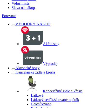
Volná místa
Sleva na nákup
Porovnat
VÝHODNÝ NÁKUP
Akční sety
Výprodej
Akustické boxy
Kancelářské židle a křesla
Kancelářské židle a křesla
Látkové
Látkový sedák/síťovaný opěrák
Celosíťované