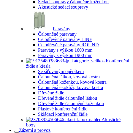
Sedací soupravy čalouněné koženkou
Akustické sedací soupravy
Paravány
Čalouněné paravány
Celodřevěné paravány LINE
Celodřevěné paravány ROUND
Paravány s výškou 1600 mm
Paravány s výškou 1900 mm
Konferenční
židle a křesla
Se síťovaným opěrákem
Čalouněná látkou, kovová kostra
Čalouněná koženkou, kovová kostra
Čalouněná ekokůží, kovová kostra
Dřevěné židle
Dřevěné židle čalouněné látkou
Dřevěné židle čalouněné koženkou
Plastové konferenční židle
Skládací konferenční židle
Akustické
boxy
Zázemí a provoz