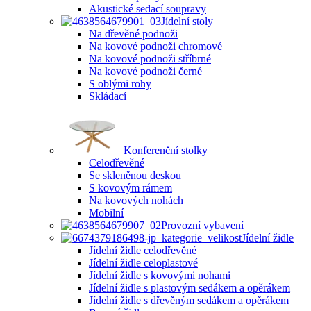
Akustické sedací soupravy
Jídelní stoly
Na dřevěné podnoži
Na kovové podnoži chromové
Na kovové podnoži stříbrné
Na kovové podnoži černé
S oblými rohy
Skládací
Konferenční stolky
Celodřevěné
Se skleněnou deskou
S kovovým rámem
Na kovových nohách
Mobilní
Provozní vybavení
Jídelní židle
Jídelní židle celodřevěné
Jídelní židle celoplastové
Jídelní židle s kovovými nohami
Jídelní židle s plastovým sedákem a opěrákem
Jídelní židle s dřevěným sedákem a opěrákem