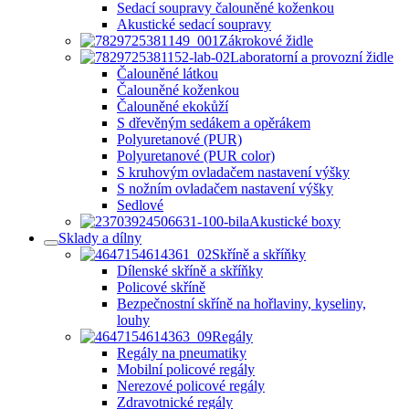
Sedací soupravy čalouněné koženkou
Akustické sedací soupravy
Zákrokové židle
Laboratorní a provozní židle
Čalouněné látkou
Čalouněné koženkou
Čalouněné ekokůží
S dřevěným sedákem a opěrákem
Polyuretanové (PUR)
Polyuretanové (PUR color)
S kruhovým ovladačem nastavení výšky
S nožním ovladačem nastavení výšky
Sedlové
Akustické boxy
Sklady a dílny
Skříně a skříňky
Dílenské skříně a skříňky
Policové skříně
Bezpečnostní skříně na hořlaviny, kyseliny,
louhy
Regály
Regály na pneumatiky
Mobilní policové regály
Nerezové policové regály
Zdravotnické regály