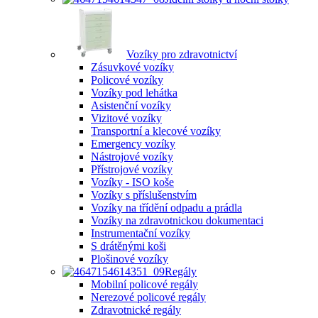
Vozíky pro zdravotnictví
Zásuvkové vozíky
Policové vozíky
Vozíky pod lehátka
Asistenční vozíky
Vizitové vozíky
Transportní a klecové vozíky
Emergency vozíky
Nástrojové vozíky
Přístrojové vozíky
Vozíky - ISO koše
Vozíky s příslušenstvím
Vozíky na třídění odpadu a prádla
Vozíky na zdravotnickou dokumentaci
Instrumentační vozíky
S drátěnými koši
Plošinové vozíky
Regály
Mobilní policové regály
Nerezové policové regály
Zdravotnické regály