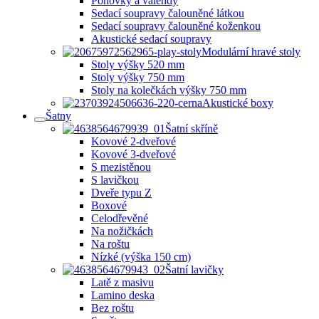
Pohovky a válendy
Sedací soupravy čalouněné látkou
Sedací soupravy čalouněné koženkou
Akustické sedací soupravy
Modulární hravé stoly
Stoly výšky 520 mm
Stoly výšky 750 mm
Stoly na kolečkách výšky 750 mm
Akustické boxy
Šatny
Šatní skříně
Kovové 2-dveřové
Kovové 3-dveřové
S mezistěnou
S lavičkou
Dveře typu Z
Boxové
Celodřevěné
Na nožičkách
Na roštu
Nízké (výška 150 cm)
Šatní lavičky
Latě z masivu
Lamino deska
Bez roštu