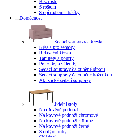
Bez roštu
S roštem
S opěradlem a háčky
Domácnost
Sedací soupravy a křesla
Křesla pro seniory
Relaxační křesla
Taburety a pouffy
Pohovky a válendy
Sedací soupravy čalouněné látkou
Sedací soupravy čalouněné koženkou
Akustické sedací soupravy
Jídelní stoly
Na dřevěné podnoži
Na kovové podnoži chromové
Na kovové podnoži stříbrné
Na kovové podnoži černé
S oblými rohy