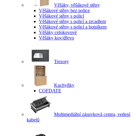
Věšáky, věšákové stěny
Věšákové stěny bez police
Věšákové stěny s policí
Věšákové stěny s policí a zrcadlem
Věšákové stěny s policí a botníkem
Věšáky celokovové
Věšáky kov/dřevo
Trezory
Kuchyňky
COFDATE
Multimediální zásuvková centra, vedení
kabelů