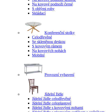
Na kovové podnoži černé
S oblými rohy
Skládací
Konferenční stolky
Celodřevěné
Se skleněnou deskou
S kovovým rámem
Na kovových nohách
Mobilní
Provozní vybavení
Jídelní židle
Jídelní židle celodřevěné
Jídelní židle celoplastové
Jídelní židle s kovovými nohami