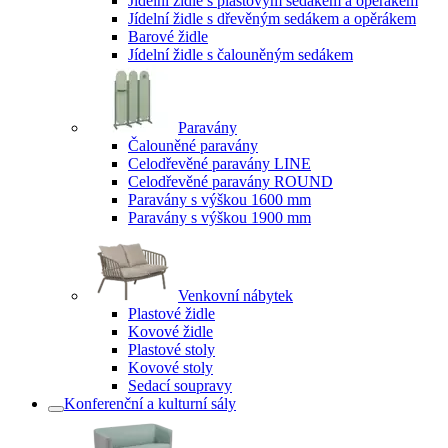
Jídelní židle s plastovým sedákem a opěrákem
Jídelní židle s dřevěným sedákem a opěrákem
Barové židle
Jídelní židle s čalouněným sedákem
Paravány
Čalouněné paravány
Celodřevěné paravány LINE
Celodřevěné paravány ROUND
Paravány s výškou 1600 mm
Paravány s výškou 1900 mm
Venkovní nábytek
Plastové židle
Kovové židle
Plastové stoly
Kovové stoly
Sedací soupravy
Konferenční a kulturní sály