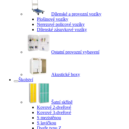
Dílenské a provozní vozíky
Plošinové vozíky
Nerezové policové vozíky
Dílenské zásuvkové vozíky
Ostatní provozní vybavení
Akustické boxy
Školství
Šatní skříně
Kovové 2-dveřové
Kovové 3-dveřové
S mezistěnou
S lavičkou
Dveře typu Z