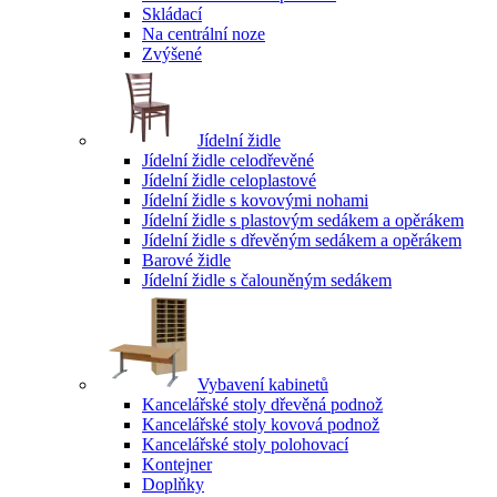
Skládací
Na centrální noze
Zvýšené
Jídelní židle
Jídelní židle celodřevěné
Jídelní židle celoplastové
Jídelní židle s kovovými nohami
Jídelní židle s plastovým sedákem a opěrákem
Jídelní židle s dřevěným sedákem a opěrákem
Barové židle
Jídelní židle s čalouněným sedákem
Vybavení kabinetů
Kancelářské stoly dřevěná podnož
Kancelářské stoly kovová podnož
Kancelářské stoly polohovací
Kontejner
Doplňky