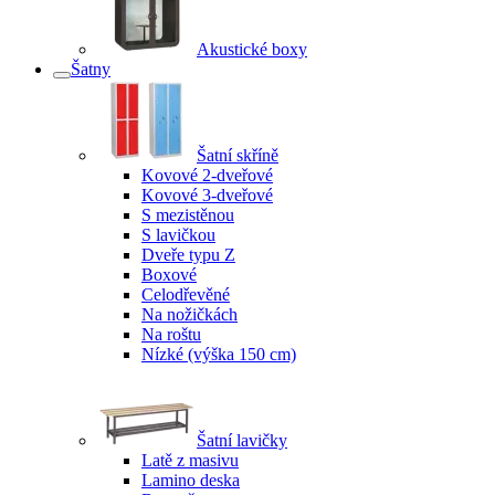
Akustické boxy
Šatny
Šatní skříně
Kovové 2-dveřové
Kovové 3-dveřové
S mezistěnou
S lavičkou
Dveře typu Z
Boxové
Celodřevěné
Na nožičkách
Na roštu
Nízké (výška 150 cm)
Šatní lavičky
Latě z masivu
Lamino deska