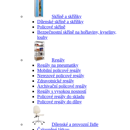
Skříně a skříňky
Dílenské skříně a skříňky
Policové skříně
Bezpečnostní skříně na hořlaviny, kyseliny,
louhy
Regály
Regály na pneumatiky
Mobilní policové regály
Nerezové policové regály
Zdravotnické regály
Archivační policové regály
Regály s vysokou nosností
Policové regály do skladu
Policové regály do dílny
Dílenské a provozní židle
Čalouněné látkou