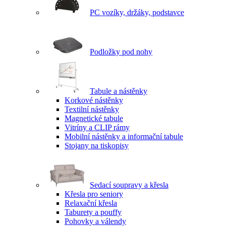
PC vozíky, držáky, podstavce
Podložky pod nohy
Tabule a nástěnky
Korkové nástěnky
Textilní nástěnky
Magnetické tabule
Vitríny a CLIP rámy
Mobilní nástěnky a informační tabule
Stojany na tiskopisy
Sedací soupravy a křesla
Křesla pro seniory
Relaxační křesla
Taburety a pouffy
Pohovky a válendy