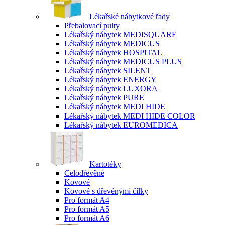
Lékařské nábytkové řady
Přebalovací pulty
Lékařský nábytek MEDISQUARE
Lékařský nábytek MEDICUS
Lékařský nábytek HOSPITAL
Lékařský nábytek MEDICUS PLUS
Lékařský nábytek SILENT
Lékařský nábytek ENERGY
Lékařský nábytek LUXORA
Lékařský nábytek PURE
Lékařský nábytek MEDI HIDE
Lékařský nábytek MEDI HIDE COLOR
Lékařský nábytek EUROMEDICA
Kartotéky
Celodřevěné
Kovové
Kovové s dřevěnými čílky
Pro formát A4
Pro formát A5
Pro formát A6