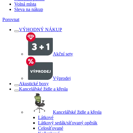
Volná místa
Sleva na nákup
Porovnat
VÝHODNÝ NÁKUP
Akční sety
Výprodej
Akustické boxy
Kancelářské židle a křesla
Kancelářské židle a křesla
Látkové
Látkový sedák/síťovaný opěrák
Celosíťované