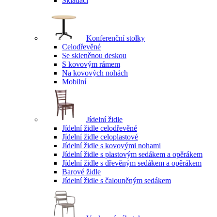
Skládací
Konferenční stolky
Celodřevěné
Se skleněnou deskou
S kovovým rámem
Na kovových nohách
Mobilní
Jídelní židle
Jídelní židle celodřevěné
Jídelní židle celoplastové
Jídelní židle s kovovými nohami
Jídelní židle s plastovým sedákem a opěrákem
Jídelní židle s dřevěným sedákem a opěrákem
Barové židle
Jídelní židle s čalouněným sedákem