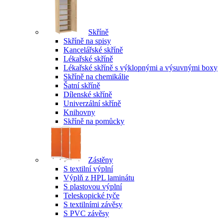
Skříně
Skříně na spisy
Kancelářské skříně
Lékařské skříně
Lékařské skříně s výklopnými a výsuvnými boxy
Skříně na chemikálie
Šatní skříně
Dílenské skříně
Univerzální skříně
Knihovny
Skříně na pomůcky
Zástěny
S textilní výplní
Výplň z HPL laminátu
S plastovou výplní
Teleskopické tyče
S textilními závěsy
S PVC závěsy