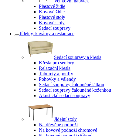
Venkovní nábytek
Plastové židle
Kovové židle
Plastové stoly
Kovové stoly
Sedací soupravy
Jídelny, kavárny a restaurace
Sedací soupravy a křesla
Křesla pro seniory
Relaxační křesla
Taburety a pouffy
Pohovky a válendy
Sedací soupravy čalouněné látkou
Sedací soupravy čalouněné koženkou
Akustické sedací soupravy
Jídelní stoly
Na dřevěné podnoži
Na kovové podnoži chromové
Na kovové podnoži stříbrné