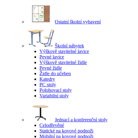
Ostatní školní vybavení
Školní nábytek
Výškově stavitelné lavice
Pevné lavice
Výškově stavitelné židle
Pevné židle
Židle do učeben
Katedry
PC stoly
Polohovací stoly
Variabilní stoly
Jednací a konferenční stoly
Celodřevěné
Statické na kovové podnoži
Mobilní na kovové podnoži