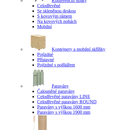
Konferenční stolky
Celodřevěné
Se skleněnou deskou
S kovovým rámem
Na kovových nohách
Mobilní
Kontejnery a mobilní skříňky
Pojízdné
Přístavné
Pojízdné s polštářem
Paravány
Čalouněné paravány
Celodřevěné paravány LINE
Celodřevěné paravány ROUND
Paravány s výškou 1600 mm
Paravány s výškou 1900 mm