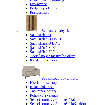
Dávkovače
Podpěra pod nohu
Příslušenství
Seniorský nábytek
Šatní skříně Q
Šatní skříně Q OVAL
Šatní skříně Q LINE
Šatní skříně SLS
Šatní skříně SLN
Jídelní stoly z masivního dřeva
Křesla pro seniory
Sedací soupravy a křesla
Křesla pro seniory
Relaxační křesla
Taburety a pouffy
Pohovky a válendy
Sedací soupravy čalouněné látkou
Sedací soupravy čalouněné koženkou