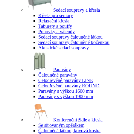
Sedací soupravy a křesla
Křesla pro seniory
Relaxační křesla
Taburety a pouffy
Pohovky a válendy
Sedací soupravy čalouněné látkou
Sedací soupravy čalouněné koženkou
Akustické sedací soupravy
Paravány
Čalouněné paravány
Celodřevěné paravány LINE
Celodřevěné paravány ROUND
Paravány s výškou 1600 mm
Paravány s výškou 1900 mm
Konferenční židle a křesla
Se síťovaným opěrákem
Čalouněná látkou, kovová kostra