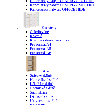
Kancelářský nábytek ENERGY FUTURE
Kancelářský nábytek ENERGY MEETING
Kancelářský nábytek OFFICE HIDE
Kartotéky
Celodřevěné
Kovové
Kovové s dřevěnými čílky
Pro formát A4
Pro formát A5
Pro formát A6
Skříně
Spisové skříně
Kancelářské skříně
Lékařské skříně
Chemické skříně
Šatní skříně
Dílenské skříně
Univerzální skříně
Knihovny