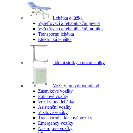
Lehátka a lůžka
Vyšetřovací a rehabilitační pevná
Vyšetřovací a rehabilitační mobilní
Transportní lehátka
Elektrická lehátka
Jídelní stolky a noční stolky
Vozíky pro zdravotnictví
Zásuvkové vozíky
Policové vozíky
Vozíky pod lehátka
Asistenční vozíky
Vizitové vozíky
Transportní a klecové vozíky
Emergency vozíky
Nástrojové vozíky