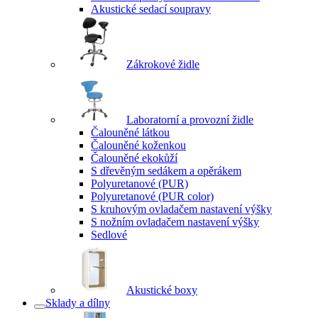
Akustické sedací soupravy
Zákrokové židle
Laboratorní a provozní židle
Čalouněné látkou
Čalouněné koženkou
Čalouněné ekokůží
S dřevěným sedákem a opěrákem
Polyuretanové (PUR)
Polyuretanové (PUR color)
S kruhovým ovladačem nastavení výšky
S nožním ovladačem nastavení výšky
Sedlové
Akustické boxy
Sklady a dílny