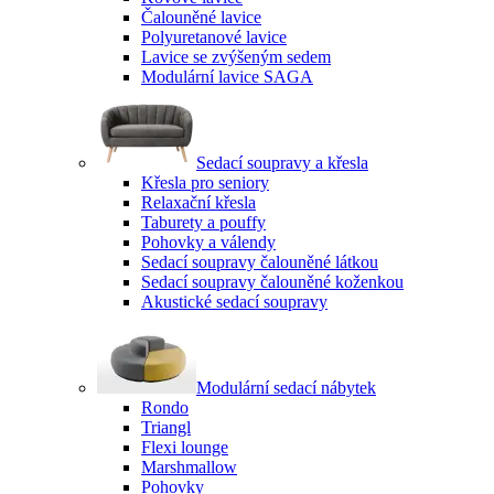
Čalouněné lavice
Polyuretanové lavice
Lavice se zvýšeným sedem
Modulární lavice SAGA
Sedací soupravy a křesla
Křesla pro seniory
Relaxační křesla
Taburety a pouffy
Pohovky a válendy
Sedací soupravy čalouněné látkou
Sedací soupravy čalouněné koženkou
Akustické sedací soupravy
Modulární sedací nábytek
Rondo
Triangl
Flexi lounge
Marshmallow
Pohovky