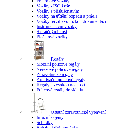
Přístrojové vozíky
Vozíky - ISO koše
Vozíky s příslušenstvím
Vozíky na třídění odpadu a prádla
Vozíky na zdravotnickou dokumentaci
Instrumentační vozíky
S drátěnými koši
Plošinové vozíky
Regály
Mobilní policové regály
Nerezové policové regály
Zdravotnické regály
Archivační policové regály
Regály s vysokou nosností
Policové regály do skladu
Ostatní zdravotnické vybavení
Infuzní stojany
Schůdky
Rehabilitační pomůcky