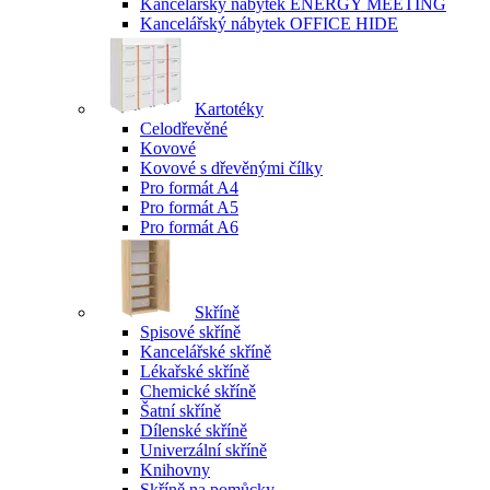
Kancelářský nábytek ENERGY MEETING
Kancelářský nábytek OFFICE HIDE
Kartotéky
Celodřevěné
Kovové
Kovové s dřevěnými čílky
Pro formát A4
Pro formát A5
Pro formát A6
Skříně
Spisové skříně
Kancelářské skříně
Lékařské skříně
Chemické skříně
Šatní skříně
Dílenské skříně
Univerzální skříně
Knihovny
Skříně na pomůcky