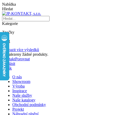
Nabídka
Hledat
Kategorie
Značky
Blog
Zobrazit více výsledků
Nenalezeny žádné produkty.
Kontakt
Porovnat
Přihlásit
Košík
O nás
Showroom
Výroba
Inspirace
Naše služby
Naše katalogy
Obchodní podmínky
Projekt
Náhradní plnění