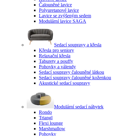
Čalouněné lavice
Polyuretanové lavice
Lavice se zvýšeným sedem
Modulární lavice SAGA
Sedací soupravy a křesla
Křesla pro seniory
Relaxační křesla
Taburety a pouffy
Pohovky a válendy
Sedací soupravy čalouněné látkou
Sedací soupravy čalouněné koženkou
Akustické sedací soupravy
Modulární sedací nábytek
Rondo
Triangl
Flexi lounge
Marshmallow
Pohovky