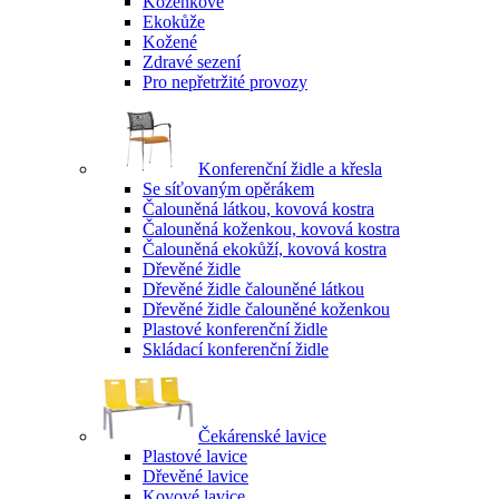
Koženkové
Ekokůže
Kožené
Zdravé sezení
Pro nepřetržité provozy
Konferenční židle a křesla
Se síťovaným opěrákem
Čalouněná látkou, kovová kostra
Čalouněná koženkou, kovová kostra
Čalouněná ekokůží, kovová kostra
Dřevěné židle
Dřevěné židle čalouněné látkou
Dřevěné židle čalouněné koženkou
Plastové konferenční židle
Skládací konferenční židle
Čekárenské lavice
Plastové lavice
Dřevěné lavice
Kovové lavice