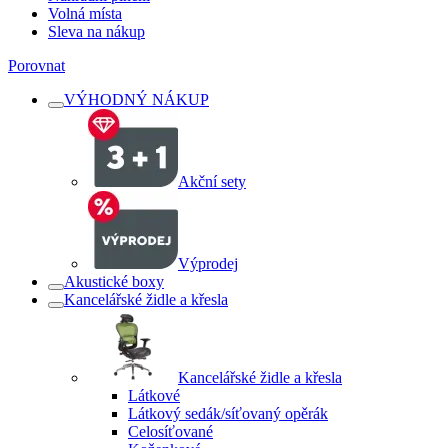
Volná místa
Sleva na nákup
Porovnat
VÝHODNÝ NÁKUP
Akční sety
Výprodej
Akustické boxy
Kancelářské židle a křesla
Kancelářské židle a křesla
Látkové
Látkový sedák/síťovaný opěrák
Celosíťované