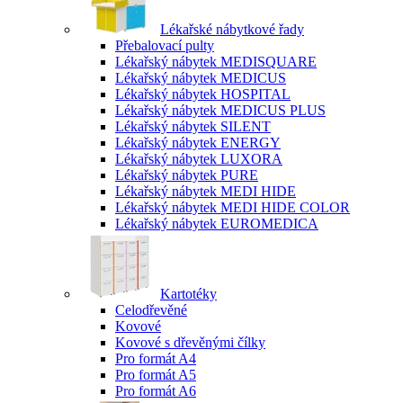
Lékařské nábytkové řady
Přebalovací pulty
Lékařský nábytek MEDISQUARE
Lékařský nábytek MEDICUS
Lékařský nábytek HOSPITAL
Lékařský nábytek MEDICUS PLUS
Lékařský nábytek SILENT
Lékařský nábytek ENERGY
Lékařský nábytek LUXORA
Lékařský nábytek PURE
Lékařský nábytek MEDI HIDE
Lékařský nábytek MEDI HIDE COLOR
Lékařský nábytek EUROMEDICA
Kartotéky
Celodřevěné
Kovové
Kovové s dřevěnými čílky
Pro formát A4
Pro formát A5
Pro formát A6