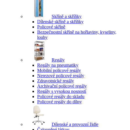
Skříně a skříňky
Dílenské skříně a skříňky
Policové skříně
Bezpečnostní skříně na hořlaviny, kyseliny,
louhy
Regály
Regály na pneumatiky
Mobilní policové regály
Nerezové policové regály
Zdravotnické regály
Archivační policové regály
Regály s vysokou nosností
Policové regály do skladu
Policové regály do dílny
Dílenské a provozní židle
Čalouněné látkou