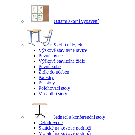
Ostatní školní vybavení
Školní nábytek
Výškově stavitelné lavice
Pevné lavice
Výškově stavitelné židle
Pevné židle
Židle do učeben
Katedry
PC stoly
Polohovací stoly
Variabilní stoly
Jednací a konferenční stoly
Celodřevěné
Statické na kovové podnoži
Mobilní na kovové podnoži