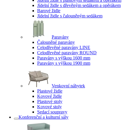
Jídelní židle s plastovým sedákem a opěrákem
Jídelní židle s dřevěným sedákem a opěrákem
Barové židle
Jídelní židle s čalouněným sedákem
Paravány
Čalouněné paravány
Celodřevěné paravány LINE
Celodřevěné paravány ROUND
Paravány s výškou 1600 mm
Paravány s výškou 1900 mm
Venkovní nábytek
Plastové židle
Kovové židle
Plastové stoly
Kovové stoly
Sedací soupravy
Konferenční a kulturní sály