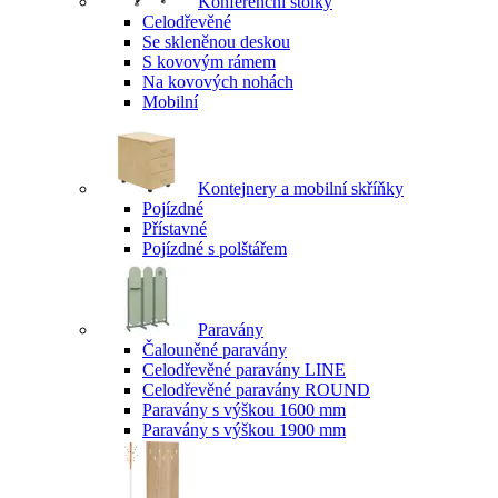
Konferenční stolky
Celodřevěné
Se skleněnou deskou
S kovovým rámem
Na kovových nohách
Mobilní
Kontejnery a mobilní skříňky
Pojízdné
Přístavné
Pojízdné s polštářem
Paravány
Čalouněné paravány
Celodřevěné paravány LINE
Celodřevěné paravány ROUND
Paravány s výškou 1600 mm
Paravány s výškou 1900 mm