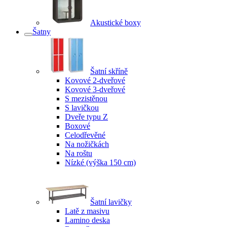
Akustické boxy
Šatny
Šatní skříně
Kovové 2-dveřové
Kovové 3-dveřové
S mezistěnou
S lavičkou
Dveře typu Z
Boxové
Celodřevěné
Na nožičkách
Na roštu
Nízké (výška 150 cm)
Šatní lavičky
Latě z masivu
Lamino deska