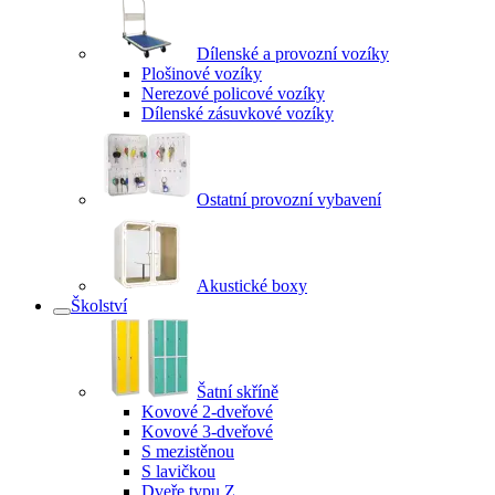
Dílenské a provozní vozíky
Plošinové vozíky
Nerezové policové vozíky
Dílenské zásuvkové vozíky
Ostatní provozní vybavení
Akustické boxy
Školství
Šatní skříně
Kovové 2-dveřové
Kovové 3-dveřové
S mezistěnou
S lavičkou
Dveře typu Z