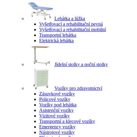
Lehátka a lůžka
Vyšetřovací a rehabilitační pevná
Vyšetřovací a rehabilitační mobilní
Transportní lehátka
Elektrická lehátka
Jídelní stolky a noční stolky
Vozíky pro zdravotnictví
Zásuvkové vozíky
Policové vozíky
Vozíky pod lehátka
Asistenční vozíky
Vizitové vozíky
Transportní a klecové vozíky
Emergency vozíky
Nástrojové vozíky