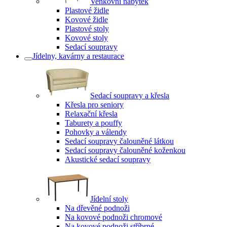
Venkovní nábytek
Plastové židle
Kovové židle
Plastové stoly
Kovové stoly
Sedací soupravy
Jídelny, kavárny a restaurace
Sedací soupravy a křesla
Křesla pro seniory
Relaxační křesla
Taburety a pouffy
Pohovky a válendy
Sedací soupravy čalouněné látkou
Sedací soupravy čalouněné koženkou
Akustické sedací soupravy
Jídelní stoly
Na dřevěné podnoži
Na kovové podnoži chromové
Na kovové podnoži stříbrné