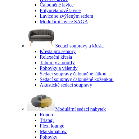
Čalouněné lavice
Polyuretanové lavice
Lavice se zvýšeným sedem
Modulární lavice SAGA
Sedací soupravy a křesla
Křesla pro seniory
Relaxační křesla
Taburety a pouffy
Pohovky a válendy
Sedací soupravy čalouněné látkou
Sedací soupravy čalouněné koženkou
Akustické sedací soupravy
Modulární sedací nábytek
Rondo
Triangl
Flexi lounge
Marshmallow
Pohovky