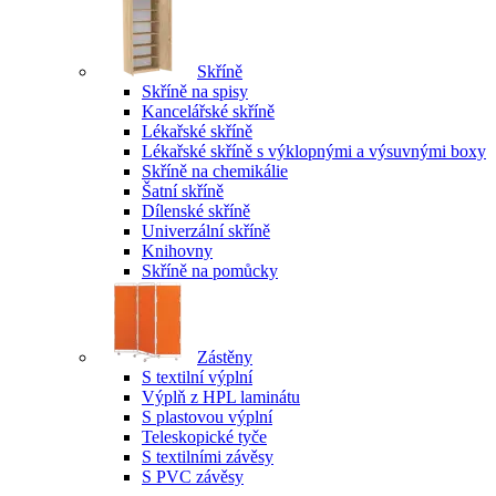
Skříně
Skříně na spisy
Kancelářské skříně
Lékařské skříně
Lékařské skříně s výklopnými a výsuvnými boxy
Skříně na chemikálie
Šatní skříně
Dílenské skříně
Univerzální skříně
Knihovny
Skříně na pomůcky
Zástěny
S textilní výplní
Výplň z HPL laminátu
S plastovou výplní
Teleskopické tyče
S textilními závěsy
S PVC závěsy