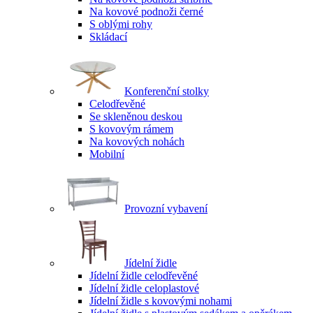
Na kovové podnoži černé
S oblými rohy
Skládací
Konferenční stolky
Celodřevěné
Se skleněnou deskou
S kovovým rámem
Na kovových nohách
Mobilní
Provozní vybavení
Jídelní židle
Jídelní židle celodřevěné
Jídelní židle celoplastové
Jídelní židle s kovovými nohami