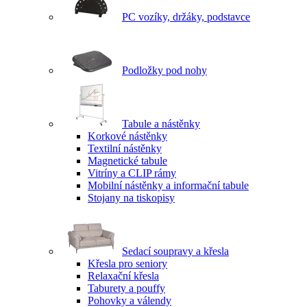
PC vozíky, držáky, podstavce
Podložky pod nohy
Tabule a nástěnky
Korkové nástěnky
Textilní nástěnky
Magnetické tabule
Vitríny a CLIP rámy
Mobilní nástěnky a informační tabule
Stojany na tiskopisy
Sedací soupravy a křesla
Křesla pro seniory
Relaxační křesla
Taburety a pouffy
Pohovky a válendy