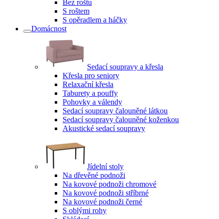
Bez roštu
S roštem
S opěradlem a háčky
Domácnost
Sedací soupravy a křesla
Křesla pro seniory
Relaxační křesla
Taburety a pouffy
Pohovky a válendy
Sedací soupravy čalouněné látkou
Sedací soupravy čalouněné koženkou
Akustické sedací soupravy
Jídelní stoly
Na dřevěné podnoži
Na kovové podnoži chromové
Na kovové podnoži stříbrné
Na kovové podnoži černé
S oblými rohy