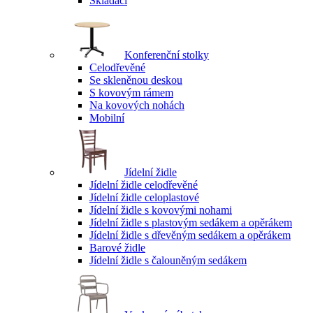
Skládací
Konferenční stolky
Celodřevěné
Se skleněnou deskou
S kovovým rámem
Na kovových nohách
Mobilní
Jídelní židle
Jídelní židle celodřevěné
Jídelní židle celoplastové
Jídelní židle s kovovými nohami
Jídelní židle s plastovým sedákem a opěrákem
Jídelní židle s dřevěným sedákem a opěrákem
Barové židle
Jídelní židle s čalouněným sedákem