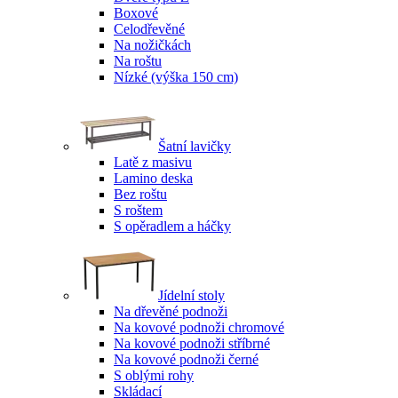
Boxové
Celodřevěné
Na nožičkách
Na roštu
Nízké (výška 150 cm)
Šatní lavičky
Latě z masivu
Lamino deska
Bez roštu
S roštem
S opěradlem a háčky
Jídelní stoly
Na dřevěné podnoži
Na kovové podnoži chromové
Na kovové podnoži stříbrné
Na kovové podnoži černé
S oblými rohy
Skládací