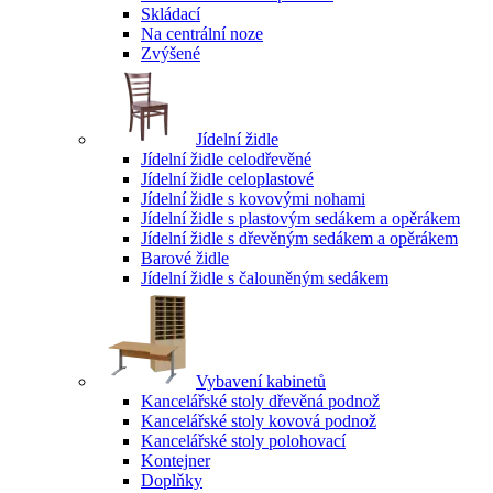
Skládací
Na centrální noze
Zvýšené
Jídelní židle
Jídelní židle celodřevěné
Jídelní židle celoplastové
Jídelní židle s kovovými nohami
Jídelní židle s plastovým sedákem a opěrákem
Jídelní židle s dřevěným sedákem a opěrákem
Barové židle
Jídelní židle s čalouněným sedákem
Vybavení kabinetů
Kancelářské stoly dřevěná podnož
Kancelářské stoly kovová podnož
Kancelářské stoly polohovací
Kontejner
Doplňky