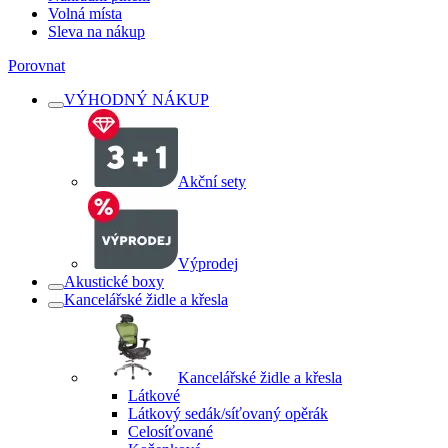
Volná místa
Sleva na nákup
Porovnat
VÝHODNÝ NÁKUP
Akční sety
Výprodej
Akustické boxy
Kancelářské židle a křesla
Kancelářské židle a křesla
Látkové
Látkový sedák/síťovaný opěrák
Celosíťované