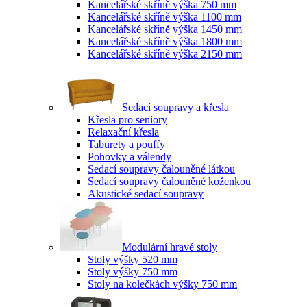
Kancelářské skříně výška 750 mm
Kancelářské skříně výška 1100 mm
Kancelářské skříně výška 1450 mm
Kancelářské skříně výška 1800 mm
Kancelářské skříně výška 2150 mm
Sedací soupravy a křesla
Křesla pro seniory
Relaxační křesla
Taburety a pouffy
Pohovky a válendy
Sedací soupravy čalouněné látkou
Sedací soupravy čalouněné koženkou
Akustické sedací soupravy
Modulární hravé stoly
Stoly výšky 520 mm
Stoly výšky 750 mm
Stoly na kolečkách výšky 750 mm