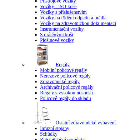
Přístrojové vozíky
Vozíky - ISO koše
Vozíky s příslušenstvím
Vozíky na třídění odpadu a prádla
Vozíky na zdravotnickou dokumentaci
Instrumentační vozíky
S drátěnými koši
Plošinové vozíky
Regály
Mobilní policové regály
Nerezové policové regály
Zdravotnické regály
Archivační policové regály
Regály s vysokou nosností
Policové regály do skladu
Ostatní zdravotnické vybavení
Infuzní stojany
Schůdky
Rehabilitační pomůcky