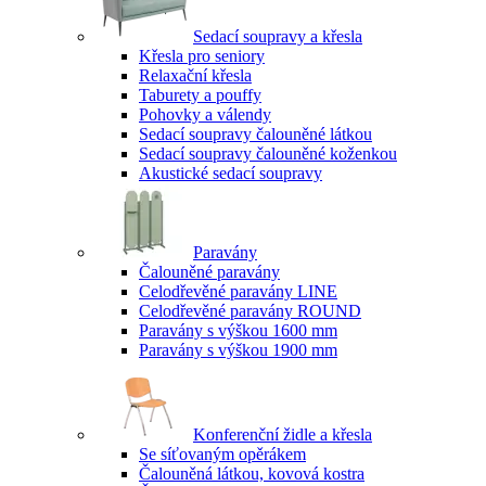
Sedací soupravy a křesla
Křesla pro seniory
Relaxační křesla
Taburety a pouffy
Pohovky a válendy
Sedací soupravy čalouněné látkou
Sedací soupravy čalouněné koženkou
Akustické sedací soupravy
Paravány
Čalouněné paravány
Celodřevěné paravány LINE
Celodřevěné paravány ROUND
Paravány s výškou 1600 mm
Paravány s výškou 1900 mm
Konferenční židle a křesla
Se síťovaným opěrákem
Čalouněná látkou, kovová kostra