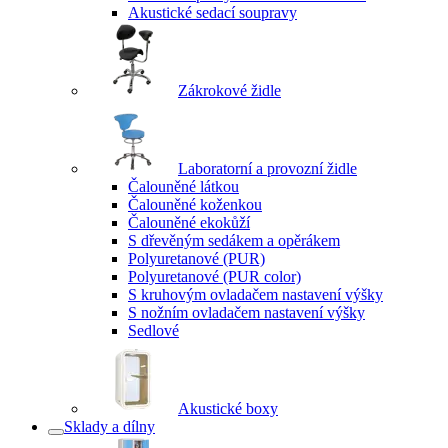
Akustické sedací soupravy
Zákrokové židle
Laboratorní a provozní židle
Čalouněné látkou
Čalouněné koženkou
Čalouněné ekokůží
S dřevěným sedákem a opěrákem
Polyuretanové (PUR)
Polyuretanové (PUR color)
S kruhovým ovladačem nastavení výšky
S nožním ovladačem nastavení výšky
Sedlové
Akustické boxy
Sklady a dílny