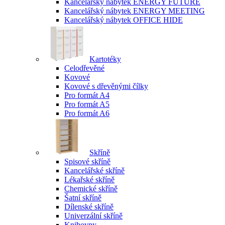
Kancelářský nábytek ENERGY FUTURE
Kancelářský nábytek ENERGY MEETING
Kancelářský nábytek OFFICE HIDE
Kartotéky
Celodřevěné
Kovové
Kovové s dřevěnými čílky
Pro formát A4
Pro formát A5
Pro formát A6
Skříně
Spisové skříně
Kancelářské skříně
Lékařské skříně
Chemické skříně
Šatní skříně
Dílenské skříně
Univerzální skříně
Knihovny