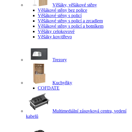
Věšáky, věšákové stěny
Věšákové stěny bez police
Věšákové stěny s policí
Věšákové stěny s policí a zrcadlem
Věšákové stěny s policí a botníkem
Věšáky celokovové
Věšáky kov/dřevo
Trezory
Kuchyňky
COFDATE
Multimediální zásuvková centra, vedení
kabelů