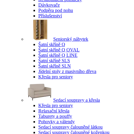
Dávkovače
Podpěra pod nohu
Příslušenství
Seniorský nábytek
Šatní skříně Q
Šatní skříně Q OVAL
Šatní skříně Q LINE
Šatní skříně SLS
Šatní skříně SLN
Jídelní stoly z masivního dřeva
Křesla pro seniory
Sedací soupravy a křesla
Křesla pro seniory
Relaxační křesla
Taburety a pouffy
Pohovky a válendy
Sedací soupravy čalouněné látkou
Sedací soupravy čalouněné koženkou