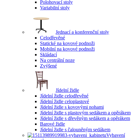
Polohovací stoly
Variabilní stoly
Jednací a konferenční stoly
Celodřevěné
Statické na kovové podnoži
Mobilní na kovové podnoži
Skládací
Na centrální noze
Zvýšené
Jídelní židle
Jídelní židle celodřevěné
Jídelní židle celoplastové
Jídelní židle s kovovými nohami
Jídelní židle s plastovým sedákem a opěrákem
Jídelní židle s dřevěným sedákem a opěrákem
Barové židle
Jídelní židle s čalouněným sedákem
Vybavení