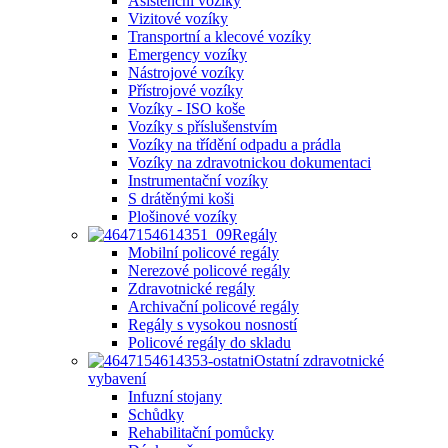
Asistenční vozíky
Vizitové vozíky
Transportní a klecové vozíky
Emergency vozíky
Nástrojové vozíky
Přístrojové vozíky
Vozíky - ISO koše
Vozíky s příslušenstvím
Vozíky na třídění odpadu a prádla
Vozíky na zdravotnickou dokumentaci
Instrumentační vozíky
S drátěnými koši
Plošinové vozíky
Regály
Mobilní policové regály
Nerezové policové regály
Zdravotnické regály
Archivační policové regály
Regály s vysokou nosností
Policové regály do skladu
Ostatní zdravotnické
vybavení
Infuzní stojany
Schůdky
Rehabilitační pomůcky