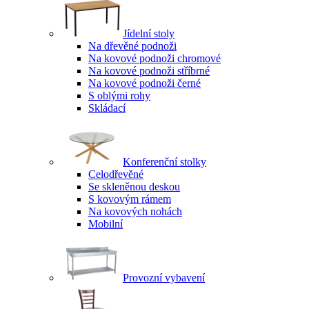
Jídelní stoly
Na dřevěné podnoži
Na kovové podnoži chromové
Na kovové podnoži stříbrné
Na kovové podnoži černé
S oblými rohy
Skládací
Konferenční stolky
Celodřevěné
Se skleněnou deskou
S kovovým rámem
Na kovových nohách
Mobilní
Provozní vybavení