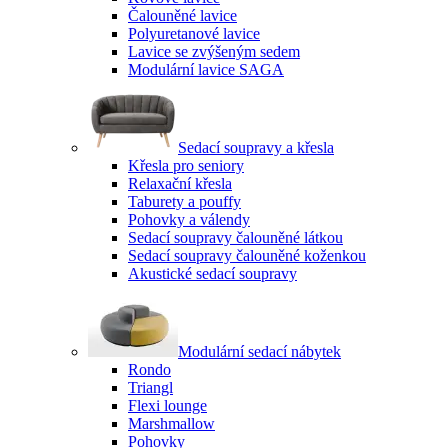
Čalouněné lavice
Polyuretanové lavice
Lavice se zvýšeným sedem
Modulární lavice SAGA
Sedací soupravy a křesla
Křesla pro seniory
Relaxační křesla
Taburety a pouffy
Pohovky a válendy
Sedací soupravy čalouněné látkou
Sedací soupravy čalouněné koženkou
Akustické sedací soupravy
Modulární sedací nábytek
Rondo
Triangl
Flexi lounge
Marshmallow
Pohovky