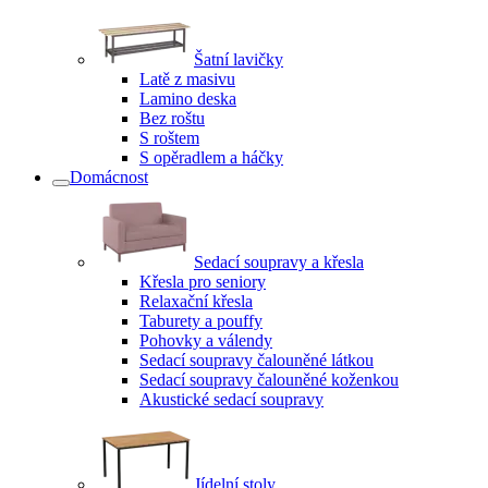
Šatní lavičky
Latě z masivu
Lamino deska
Bez roštu
S roštem
S opěradlem a háčky
Domácnost
Sedací soupravy a křesla
Křesla pro seniory
Relaxační křesla
Taburety a pouffy
Pohovky a válendy
Sedací soupravy čalouněné látkou
Sedací soupravy čalouněné koženkou
Akustické sedací soupravy
Jídelní stoly