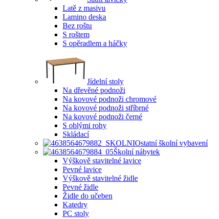
Latě z masivu
Lamino deska
Bez roštu
S roštem
S opěradlem a háčky
Jídelní stoly
Na dřevěné podnoži
Na kovové podnoži chromové
Na kovové podnoži stříbrné
Na kovové podnoži černé
S oblými rohy
Skládací
Ostatní školní vybavení
Školní nábytek
Výškově stavitelné lavice
Pevné lavice
Výškově stavitelné židle
Pevné židle
Židle do učeben
Katedry
PC stoly