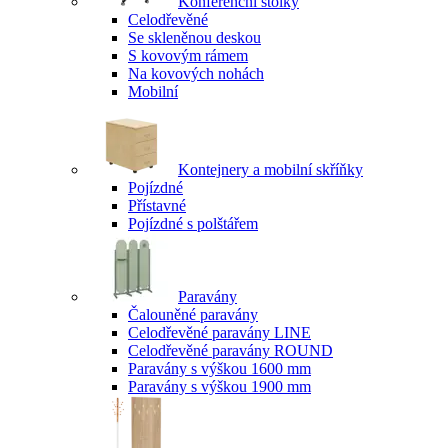
Konferenční stolky
Celodřevěné
Se skleněnou deskou
S kovovým rámem
Na kovových nohách
Mobilní
Kontejnery a mobilní skříňky
Pojízdné
Přístavné
Pojízdné s polštářem
Paravány
Čalouněné paravány
Celodřevěné paravány LINE
Celodřevěné paravány ROUND
Paravány s výškou 1600 mm
Paravány s výškou 1900 mm