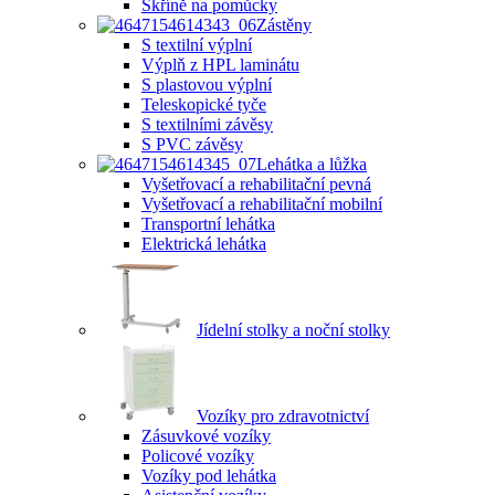
Skříně na pomůcky
Zástěny
S textilní výplní
Výplň z HPL laminátu
S plastovou výplní
Teleskopické tyče
S textilními závěsy
S PVC závěsy
Lehátka a lůžka
Vyšetřovací a rehabilitační pevná
Vyšetřovací a rehabilitační mobilní
Transportní lehátka
Elektrická lehátka
Jídelní stolky a noční stolky
Vozíky pro zdravotnictví
Zásuvkové vozíky
Policové vozíky
Vozíky pod lehátka