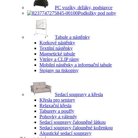
PC vozíky, držáky, podstavce
Podložky pod nohy
Tabule a nástěnky
Korkové nástěnky
Textilní nástěnky
Magnetické tabule
Vitríny a CLIP rámy
Mobilní nástěnky a informační tabule
Stojany na tiskopisy
Sedací soupravy a křesla
Křesla pro seniory
Relaxační křesla
Taburety a pouffy
Pohovky a válendy
Sedací soupravy čalouněné látkou
Sedací soupravy čalouněné koženkou
Akustické sedací soupravy