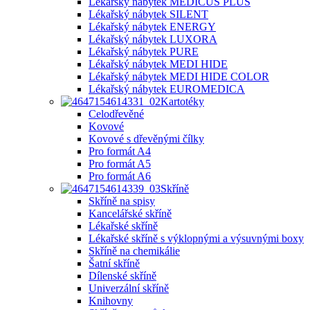
Lékařský nábytek MEDICUS PLUS
Lékařský nábytek SILENT
Lékařský nábytek ENERGY
Lékařský nábytek LUXORA
Lékařský nábytek PURE
Lékařský nábytek MEDI HIDE
Lékařský nábytek MEDI HIDE COLOR
Lékařský nábytek EUROMEDICA
Kartotéky
Celodřevěné
Kovové
Kovové s dřevěnými čílky
Pro formát A4
Pro formát A5
Pro formát A6
Skříně
Skříně na spisy
Kancelářské skříně
Lékařské skříně
Lékařské skříně s výklopnými a výsuvnými boxy
Skříně na chemikálie
Šatní skříně
Dílenské skříně
Univerzální skříně
Knihovny