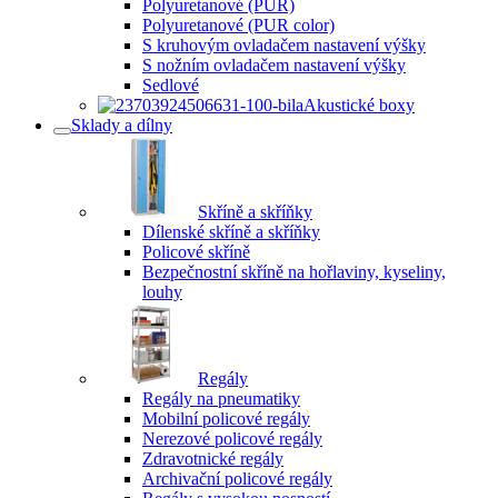
Polyuretanové (PUR)
Polyuretanové (PUR color)
S kruhovým ovladačem nastavení výšky
S nožním ovladačem nastavení výšky
Sedlové
Akustické boxy
Sklady a dílny
Skříně a skříňky
Dílenské skříně a skříňky
Policové skříně
Bezpečnostní skříně na hořlaviny, kyseliny,
louhy
Regály
Regály na pneumatiky
Mobilní policové regály
Nerezové policové regály
Zdravotnické regály
Archivační policové regály