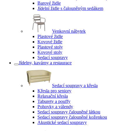
Barové židle
Jídelní židle s čalouněným sedákem
Venkovní nábytek
Plastové židle
Kovové židle
Plastové stoly
Kovové stoly
Sedací soupravy
Jídelny, kavárny a restaurace
Sedací soupravy a křesla
Křesla pro seniory
Relaxační křesla
Taburety a pouffy
Pohovky a válendy
Sedací soupravy čalouněné látkou
Sedací soupravy čalouněné koženkou
Akustické sedací soupravy