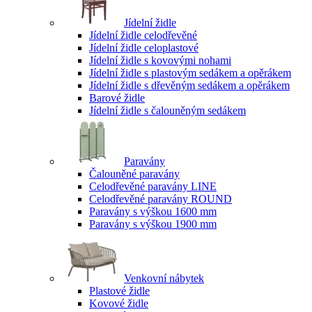
Jídelní židle
Jídelní židle celodřevěné
Jídelní židle celoplastové
Jídelní židle s kovovými nohami
Jídelní židle s plastovým sedákem a opěrákem
Jídelní židle s dřevěným sedákem a opěrákem
Barové židle
Jídelní židle s čalouněným sedákem
Paravány
Čalouněné paravány
Celodřevěné paravány LINE
Celodřevěné paravány ROUND
Paravány s výškou 1600 mm
Paravány s výškou 1900 mm
Venkovní nábytek
Plastové židle
Kovové židle