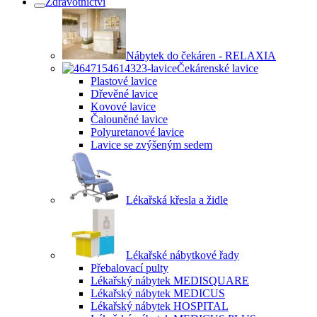
Zdravotnictví
Nábytek do čekáren - RELAXIA
Čekárenské lavice
Plastové lavice
Dřevěné lavice
Kovové lavice
Čalouněné lavice
Polyuretanové lavice
Lavice se zvýšeným sedem
Lékařská křesla a židle
Lékařské nábytkové řady
Přebalovací pulty
Lékařský nábytek MEDISQUARE
Lékařský nábytek MEDICUS
Lékařský nábytek HOSPITAL