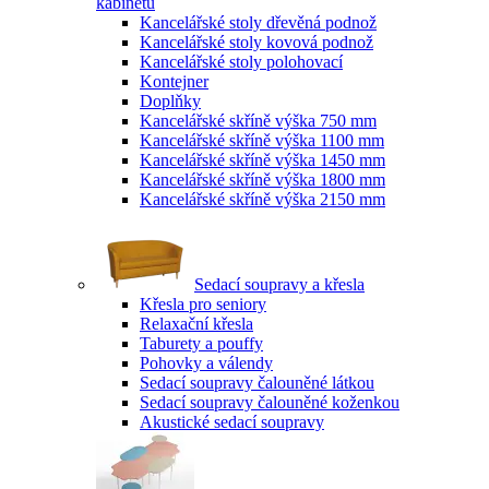
kabinetů
Kancelářské stoly dřevěná podnož
Kancelářské stoly kovová podnož
Kancelářské stoly polohovací
Kontejner
Doplňky
Kancelářské skříně výška 750 mm
Kancelářské skříně výška 1100 mm
Kancelářské skříně výška 1450 mm
Kancelářské skříně výška 1800 mm
Kancelářské skříně výška 2150 mm
Sedací soupravy a křesla
Křesla pro seniory
Relaxační křesla
Taburety a pouffy
Pohovky a válendy
Sedací soupravy čalouněné látkou
Sedací soupravy čalouněné koženkou
Akustické sedací soupravy