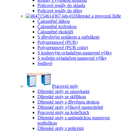
Regály s vysokou nosností
Policové regály do skladu
Policové regály do dílny
Dílenské a provozní židle
Čalouněné látkou
Čalouněné koženkou
Čalouněné ekokůží
S dřevěným sedákem a opěrákem
Polyuretanové (PUR)
Polyuretanové (PUR color)
S kruhovým ovladačem nastavení výšky
S nožním ovladačem nastavení výšky
Sedlové
Pracovní stoly
Dílenské stoly se zásuvkami
Dílenské stoly se skříňkou
Dílenské stoly s dřevěnou deskou
Dílenské stoly výškově nastavitelné
Pracovní stoly na kolečkách
Dílenské stoly s antistatickou gumovou
podložkou
Dílenské stoly s policemi