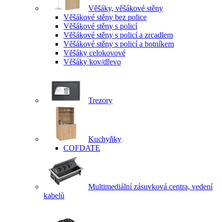
Věšáky, věšákové stěny
Věšákové stěny bez police
Věšákové stěny s policí
Věšákové stěny s policí a zrcadlem
Věšákové stěny s policí a botníkem
Věšáky celokovové
Věšáky kov/dřevo
Trezory
Kuchyňky
COFDATE
Multimediální zásuvková centra, vedení
kabelů