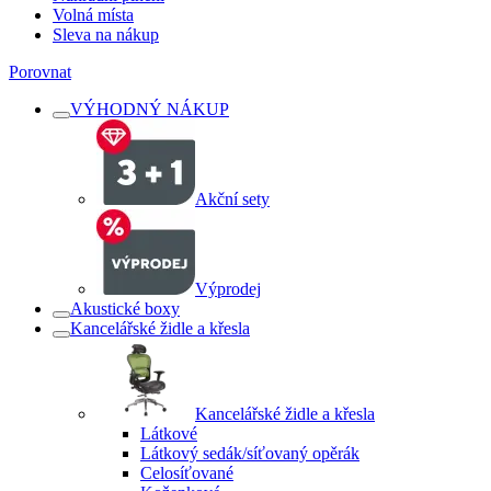
Volná místa
Sleva na nákup
Porovnat
VÝHODNÝ NÁKUP
Akční sety
Výprodej
Akustické boxy
Kancelářské židle a křesla
Kancelářské židle a křesla
Látkové
Látkový sedák/síťovaný opěrák
Celosíťované