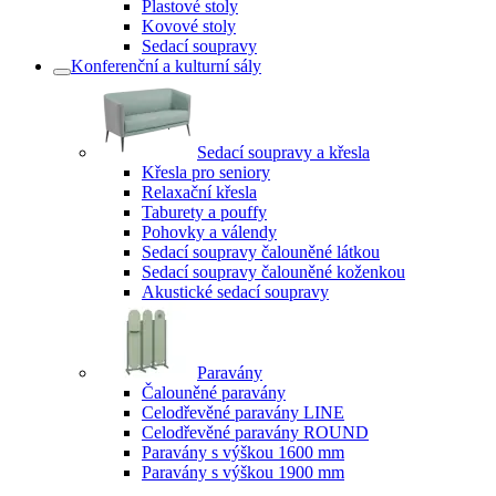
Plastové stoly
Kovové stoly
Sedací soupravy
Konferenční a kulturní sály
Sedací soupravy a křesla
Křesla pro seniory
Relaxační křesla
Taburety a pouffy
Pohovky a válendy
Sedací soupravy čalouněné látkou
Sedací soupravy čalouněné koženkou
Akustické sedací soupravy
Paravány
Čalouněné paravány
Celodřevěné paravány LINE
Celodřevěné paravány ROUND
Paravány s výškou 1600 mm
Paravány s výškou 1900 mm