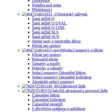
Dávkovače
Podpěra pod nohu
Příslušenství
Seniorský nábytek
Šatní skříně Q
Šatní skříně Q OVAL
Šatní skříně Q LINE
Šatní skříně SLS
Šatní skříně SLN
Jídelní stoly z masivního dřeva
Křesla pro seniory
Sedací soupravy a křesla
Křesla pro seniory
Relaxační křesla
Taburety a pouffy
Pohovky a válendy
Sedací soupravy čalouněné látkou
Sedací soupravy čalouněné koženkou
Akustické sedací soupravy
Zákrokové židle
Laboratorní a provozní židle
Čalouněné látkou
Čalouněné koženkou
Čalouněné ekokůží
S dřevěným sedákem a opěrákem