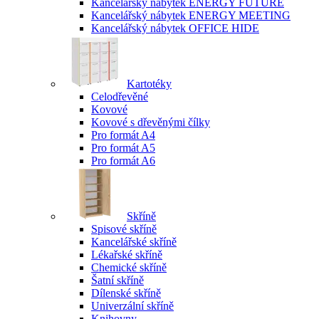
Kancelářský nábytek ENERGY FUTURE
Kancelářský nábytek ENERGY MEETING
Kancelářský nábytek OFFICE HIDE
Kartotéky
Celodřevěné
Kovové
Kovové s dřevěnými čílky
Pro formát A4
Pro formát A5
Pro formát A6
Skříně
Spisové skříně
Kancelářské skříně
Lékařské skříně
Chemické skříně
Šatní skříně
Dílenské skříně
Univerzální skříně
Knihovny