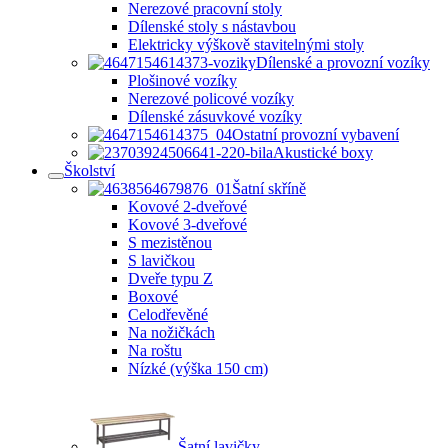
Nerezové pracovní stoly
Dílenské stoly s nástavbou
Elektricky výškově stavitelnými stoly
Dílenské a provozní vozíky
Plošinové vozíky
Nerezové policové vozíky
Dílenské zásuvkové vozíky
Ostatní provozní vybavení
Akustické boxy
Školství
Šatní skříně
Kovové 2-dveřové
Kovové 3-dveřové
S mezistěnou
S lavičkou
Dveře typu Z
Boxové
Celodřevěné
Na nožičkách
Na roštu
Nízké (výška 150 cm)
Šatní lavičky