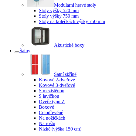
Modulární hravé stoly
Stoly výšky 520 mm
Stoly výšky 750 mm
Stoly na kolečkách výšky 750 mm
Akustické boxy
Šatny
Šatní skříně
Kovové 2-dveřové
Kovové 3-dveřové
S mezistěnou
S lavičkou
Dveře typu Z
Boxové
Celodřevěné
Na nožičkách
Na roštu
Nízké (výška 150 cm)