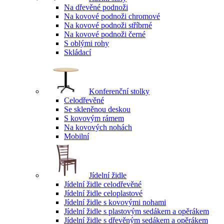
Na dřevěné podnoži
Na kovové podnoži chromové
Na kovové podnoži stříbrné
Na kovové podnoži černé
S oblými rohy
Skládací
Konferenční stolky
Celodřevěné
Se skleněnou deskou
S kovovým rámem
Na kovových nohách
Mobilní
Jídelní židle
Jídelní židle celodřevěné
Jídelní židle celoplastové
Jídelní židle s kovovými nohami
Jídelní židle s plastovým sedákem a opěrákem
Jídelní židle s dřevěným sedákem a opěrákem