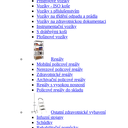
Přístrojové vozíky
Vozíky - ISO koše
Vozíky s příslušenstvím
Vozíky na třídění odpadu a prádla
Vozíky na zdravotnickou dokumentaci
Instrumentační vozíky
S drátěnými koši
Plošinové vozíky
Regály
Mobilní policové regály
Nerezové policové regály
Zdravotnické regály
Archivační policové regály
Regály s vysokou nosností
Policové regály do skladu
Ostatní zdravotnické vybavení
Infuzní stojany
Schůdky
Rehabilitační pomůcky