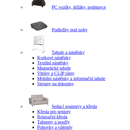
PC vozíky, držáky, podstavce
Podložky pod nohy
Tabule a nástěnky
Korkové nástěnky
Textilní nástěnky
Magnetické tabule
Vitríny a CLIP rámy
Mobilní nástěnky a informační tabule
Stojany na tiskopisy
Sedací soupravy a křesla
Křesla pro seniory
Relaxační křesla
Taburety a pouffy
Pohovky a válendy