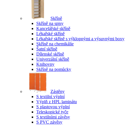
Skříně
Skříně na spisy
Kancelářské skříně
Lékařské skříně
Lékařské skříně s výklopnými a výsuvnými boxy
Skříně na chemikálie
Šatní skříně
Dílenské skříně
Univerzální skříně
Knihovny
Skříně na pomůcky
Zástěny
S textilní výplní
Výplň z HPL laminátu
S plastovou výplní
Teleskopické tyče
S textilními závěsy
S PVC závěsy