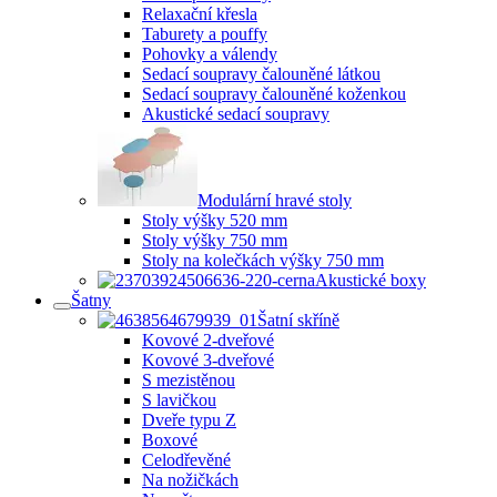
Relaxační křesla
Taburety a pouffy
Pohovky a válendy
Sedací soupravy čalouněné látkou
Sedací soupravy čalouněné koženkou
Akustické sedací soupravy
Modulární hravé stoly
Stoly výšky 520 mm
Stoly výšky 750 mm
Stoly na kolečkách výšky 750 mm
Akustické boxy
Šatny
Šatní skříně
Kovové 2-dveřové
Kovové 3-dveřové
S mezistěnou
S lavičkou
Dveře typu Z
Boxové
Celodřevěné
Na nožičkách