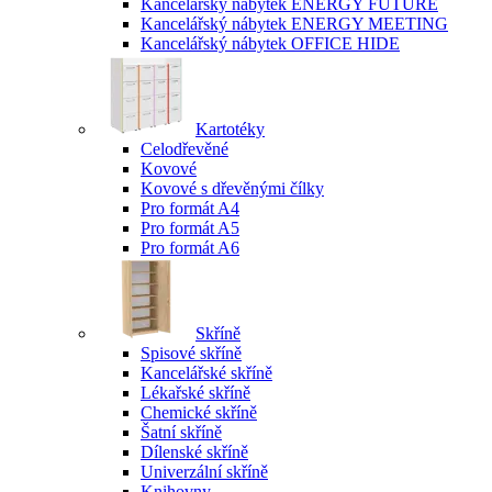
Kancelářský nábytek ENERGY FUTURE
Kancelářský nábytek ENERGY MEETING
Kancelářský nábytek OFFICE HIDE
Kartotéky
Celodřevěné
Kovové
Kovové s dřevěnými čílky
Pro formát A4
Pro formát A5
Pro formát A6
Skříně
Spisové skříně
Kancelářské skříně
Lékařské skříně
Chemické skříně
Šatní skříně
Dílenské skříně
Univerzální skříně
Knihovny