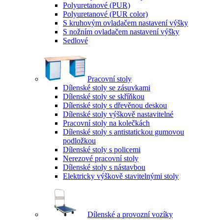
Polyuretanové (PUR)
Polyuretanové (PUR color)
S kruhovým ovladačem nastavení výšky
S nožním ovladačem nastavení výšky
Sedlové
Pracovní stoly
Dílenské stoly se zásuvkami
Dílenské stoly se skříňkou
Dílenské stoly s dřevěnou deskou
Dílenské stoly výškově nastavitelné
Pracovní stoly na kolečkách
Dílenské stoly s antistatickou gumovou
podložkou
Dílenské stoly s policemi
Nerezové pracovní stoly
Dílenské stoly s nástavbou
Elektricky výškově stavitelnými stoly
Dílenské a provozní vozíky