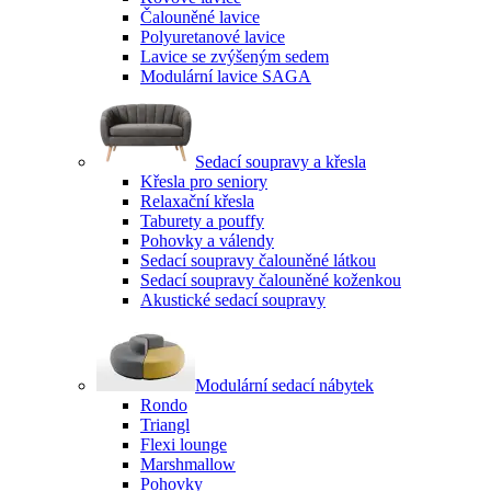
Čalouněné lavice
Polyuretanové lavice
Lavice se zvýšeným sedem
Modulární lavice SAGA
Sedací soupravy a křesla
Křesla pro seniory
Relaxační křesla
Taburety a pouffy
Pohovky a válendy
Sedací soupravy čalouněné látkou
Sedací soupravy čalouněné koženkou
Akustické sedací soupravy
Modulární sedací nábytek
Rondo
Triangl
Flexi lounge
Marshmallow
Pohovky