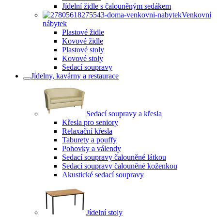
Jídelní židle s čalouněným sedákem
Venkovní
nábytek
Plastové židle
Kovové židle
Plastové stoly
Kovové stoly
Sedací soupravy
Jídelny, kavárny a restaurace
Sedací soupravy a křesla
Křesla pro seniory
Relaxační křesla
Taburety a pouffy
Pohovky a válendy
Sedací soupravy čalouněné látkou
Sedací soupravy čalouněné koženkou
Akustické sedací soupravy
Jídelní stoly