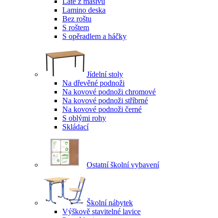
Latě z masivu
Lamino deska
Bez roštu
S roštem
S opěradlem a háčky
Jídelní stoly
Na dřevěné podnoži
Na kovové podnoži chromové
Na kovové podnoži stříbrné
Na kovové podnoži černé
S oblými rohy
Skládací
Ostatní školní vybavení
Školní nábytek
Výškově stavitelné lavice