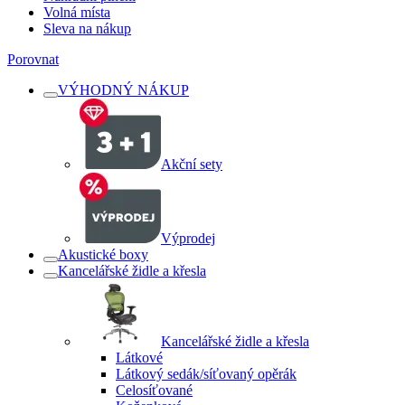
Volná místa
Sleva na nákup
Porovnat
VÝHODNÝ NÁKUP
Akční sety
Výprodej
Akustické boxy
Kancelářské židle a křesla
Kancelářské židle a křesla
Látkové
Látkový sedák/síťovaný opěrák
Celosíťované