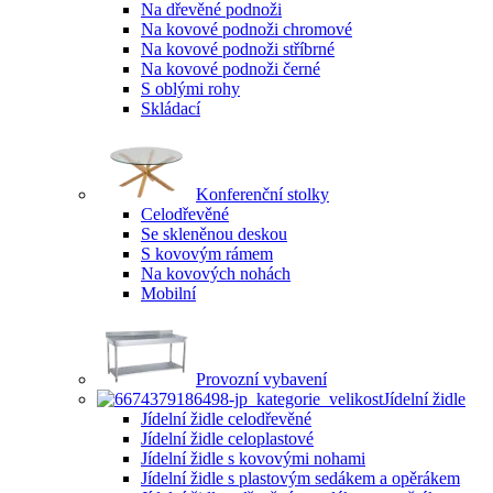
Na dřevěné podnoži
Na kovové podnoži chromové
Na kovové podnoži stříbrné
Na kovové podnoži černé
S oblými rohy
Skládací
Konferenční stolky
Celodřevěné
Se skleněnou deskou
S kovovým rámem
Na kovových nohách
Mobilní
Provozní vybavení
Jídelní židle
Jídelní židle celodřevěné
Jídelní židle celoplastové
Jídelní židle s kovovými nohami
Jídelní židle s plastovým sedákem a opěrákem