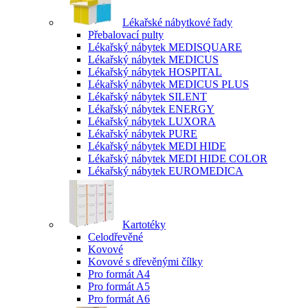
Lékařské nábytkové řady
Přebalovací pulty
Lékařský nábytek MEDISQUARE
Lékařský nábytek MEDICUS
Lékařský nábytek HOSPITAL
Lékařský nábytek MEDICUS PLUS
Lékařský nábytek SILENT
Lékařský nábytek ENERGY
Lékařský nábytek LUXORA
Lékařský nábytek PURE
Lékařský nábytek MEDI HIDE
Lékařský nábytek MEDI HIDE COLOR
Lékařský nábytek EUROMEDICA
Kartotéky
Celodřevěné
Kovové
Kovové s dřevěnými čílky
Pro formát A4
Pro formát A5
Pro formát A6