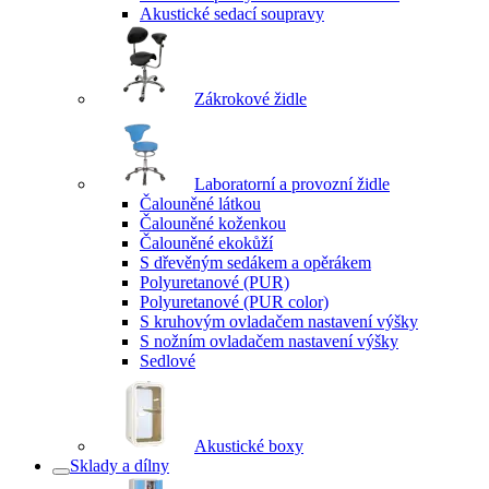
Akustické sedací soupravy
Zákrokové židle
Laboratorní a provozní židle
Čalouněné látkou
Čalouněné koženkou
Čalouněné ekokůží
S dřevěným sedákem a opěrákem
Polyuretanové (PUR)
Polyuretanové (PUR color)
S kruhovým ovladačem nastavení výšky
S nožním ovladačem nastavení výšky
Sedlové
Akustické boxy
Sklady a dílny