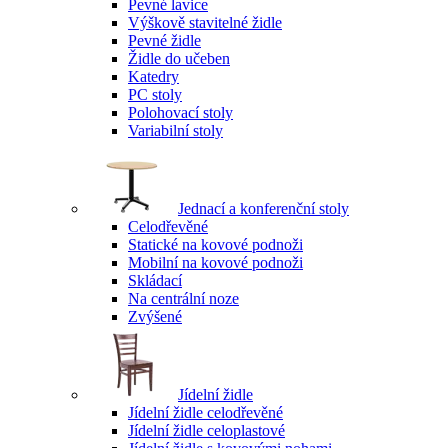
Pevné lavice
Výškově stavitelné židle
Pevné židle
Židle do učeben
Katedry
PC stoly
Polohovací stoly
Variabilní stoly
Jednací a konferenční stoly
Celodřevěné
Statické na kovové podnoži
Mobilní na kovové podnoži
Skládací
Na centrální noze
Zvýšené
Jídelní židle
Jídelní židle celodřevěné
Jídelní židle celoplastové