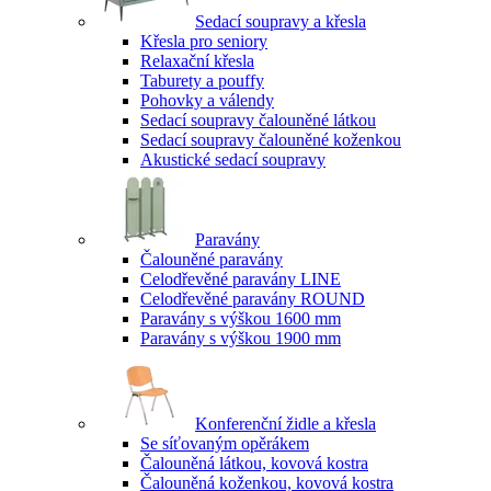
Sedací soupravy a křesla
Křesla pro seniory
Relaxační křesla
Taburety a pouffy
Pohovky a válendy
Sedací soupravy čalouněné látkou
Sedací soupravy čalouněné koženkou
Akustické sedací soupravy
Paravány
Čalouněné paravány
Celodřevěné paravány LINE
Celodřevěné paravány ROUND
Paravány s výškou 1600 mm
Paravány s výškou 1900 mm
Konferenční židle a křesla
Se síťovaným opěrákem
Čalouněná látkou, kovová kostra
Čalouněná koženkou, kovová kostra