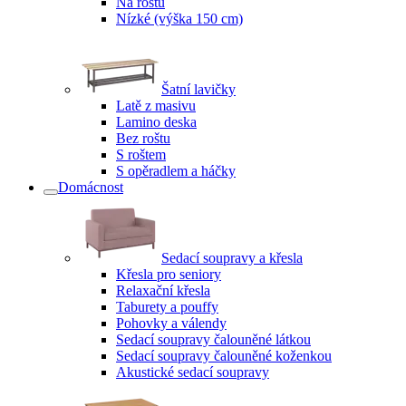
Na roštu
Nízké (výška 150 cm)
Šatní lavičky
Latě z masivu
Lamino deska
Bez roštu
S roštem
S opěradlem a háčky
Domácnost
Sedací soupravy a křesla
Křesla pro seniory
Relaxační křesla
Taburety a pouffy
Pohovky a válendy
Sedací soupravy čalouněné látkou
Sedací soupravy čalouněné koženkou
Akustické sedací soupravy