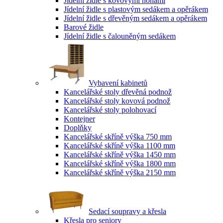
Jídelní židle s kovovými nohami
Jídelní židle s plastovým sedákem a opěrákem
Jídelní židle s dřevěným sedákem a opěrákem
Barové židle
Jídelní židle s čalouněným sedákem
Vybavení kabinetů
Kancelářské stoly dřevěná podnož
Kancelářské stoly kovová podnož
Kancelářské stoly polohovací
Kontejner
Doplňky
Kancelářské skříně výška 750 mm
Kancelářské skříně výška 1100 mm
Kancelářské skříně výška 1450 mm
Kancelářské skříně výška 1800 mm
Kancelářské skříně výška 2150 mm
Sedací soupravy a křesla
Křesla pro seniory