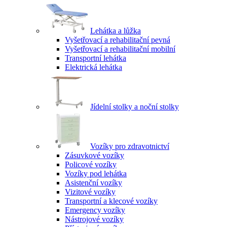
Lehátka a lůžka
Vyšetřovací a rehabilitační pevná
Vyšetřovací a rehabilitační mobilní
Transportní lehátka
Elektrická lehátka
Jídelní stolky a noční stolky
Vozíky pro zdravotnictví
Zásuvkové vozíky
Policové vozíky
Vozíky pod lehátka
Asistenční vozíky
Vizitové vozíky
Transportní a klecové vozíky
Emergency vozíky
Nástrojové vozíky