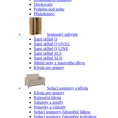
Dávkovače
Podpěra pod nohu
Příslušenství
Seniorský nábytek
Šatní skříně Q
Šatní skříně Q OVAL
Šatní skříně Q LINE
Šatní skříně SLS
Šatní skříně SLN
Jídelní stoly z masivního dřeva
Křesla pro seniory
Sedací soupravy a křesla
Křesla pro seniory
Relaxační křesla
Taburety a pouffy
Pohovky a válendy
Sedací soupravy čalouněné látkou
Sedací soupravy čalouněné koženkou