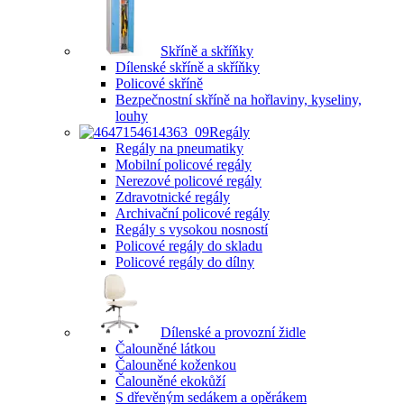
Skříně a skříňky
Dílenské skříně a skříňky
Policové skříně
Bezpečnostní skříně na hořlaviny, kyseliny,
louhy
Regály
Regály na pneumatiky
Mobilní policové regály
Nerezové policové regály
Zdravotnické regály
Archivační policové regály
Regály s vysokou nosností
Policové regály do skladu
Policové regály do dílny
Dílenské a provozní židle
Čalouněné látkou
Čalouněné koženkou
Čalouněné ekokůží
S dřevěným sedákem a opěrákem