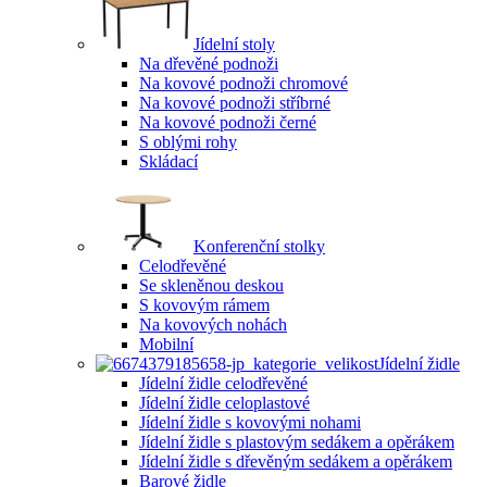
Jídelní stoly
Na dřevěné podnoži
Na kovové podnoži chromové
Na kovové podnoži stříbrné
Na kovové podnoži černé
S oblými rohy
Skládací
Konferenční stolky
Celodřevěné
Se skleněnou deskou
S kovovým rámem
Na kovových nohách
Mobilní
Jídelní židle
Jídelní židle celodřevěné
Jídelní židle celoplastové
Jídelní židle s kovovými nohami
Jídelní židle s plastovým sedákem a opěrákem
Jídelní židle s dřevěným sedákem a opěrákem
Barové židle