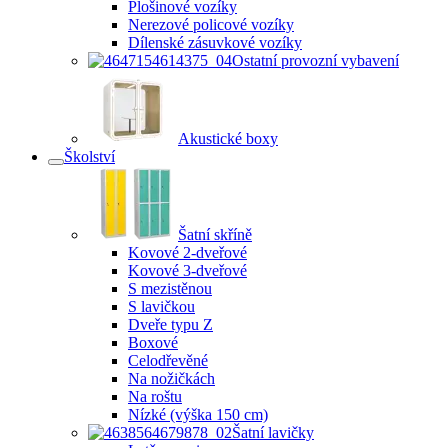
Plošinové vozíky
Nerezové policové vozíky
Dílenské zásuvkové vozíky
Ostatní provozní vybavení
Akustické boxy
Školství
Šatní skříně
Kovové 2-dveřové
Kovové 3-dveřové
S mezistěnou
S lavičkou
Dveře typu Z
Boxové
Celodřevěné
Na nožičkách
Na roštu
Nízké (výška 150 cm)
Šatní lavičky