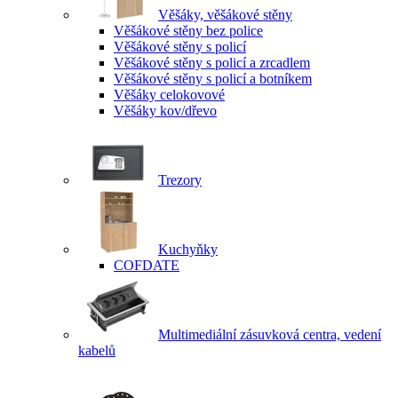
Věšáky, věšákové stěny
Věšákové stěny bez police
Věšákové stěny s policí
Věšákové stěny s policí a zrcadlem
Věšákové stěny s policí a botníkem
Věšáky celokovové
Věšáky kov/dřevo
Trezory
Kuchyňky
COFDATE
Multimediální zásuvková centra, vedení
kabelů