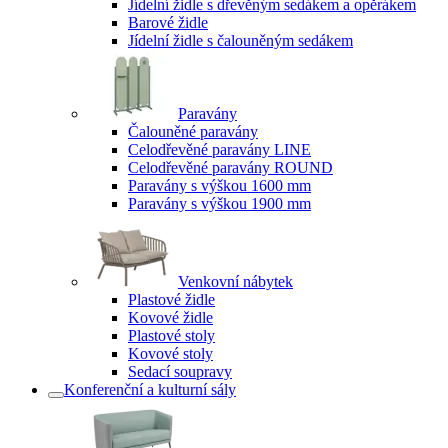
Jídelní židle s dřevěným sedákem a opěrákem
Barové židle
Jídelní židle s čalouněným sedákem
Paravány
Čalouněné paravány
Celodřevěné paravány LINE
Celodřevěné paravány ROUND
Paravány s výškou 1600 mm
Paravány s výškou 1900 mm
Venkovní nábytek
Plastové židle
Kovové židle
Plastové stoly
Kovové stoly
Sedací soupravy
Konferenční a kulturní sály