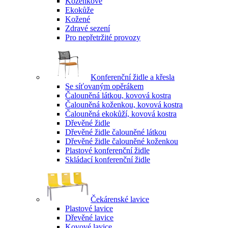
Koženkové
Ekokůže
Kožené
Zdravé sezení
Pro nepřetržité provozy
Konferenční židle a křesla
Se síťovaným opěrákem
Čalouněná látkou, kovová kostra
Čalouněná koženkou, kovová kostra
Čalouněná ekokůží, kovová kostra
Dřevěné židle
Dřevěné židle čalouněné látkou
Dřevěné židle čalouněné koženkou
Plastové konferenční židle
Skládací konferenční židle
Čekárenské lavice
Plastové lavice
Dřevěné lavice
Kovové lavice