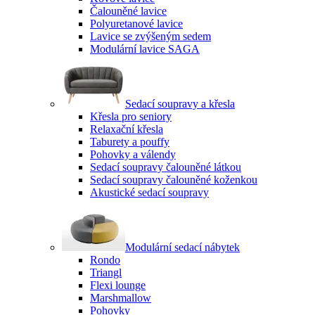
Čalouněné lavice
Polyuretanové lavice
Lavice se zvýšeným sedem
Modulární lavice SAGA
Sedací soupravy a křesla
Křesla pro seniory
Relaxační křesla
Taburety a pouffy
Pohovky a válendy
Sedací soupravy čalouněné látkou
Sedací soupravy čalouněné koženkou
Akustické sedací soupravy
Modulární sedací nábytek
Rondo
Triangl
Flexi lounge
Marshmallow
Pohovky