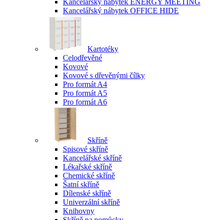
Kancelářský nábytek ENERGY MEETING
Kancelářský nábytek OFFICE HIDE
Kartotéky
Celodřevěné
Kovové
Kovové s dřevěnými čílky
Pro formát A4
Pro formát A5
Pro formát A6
Skříně
Spisové skříně
Kancelářské skříně
Lékařské skříně
Chemické skříně
Šatní skříně
Dílenské skříně
Univerzální skříně
Knihovny
Skříně na pomůcky