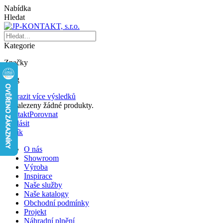
Nabídka
Hledat
Kategorie
Značky
Blog
Zobrazit více výsledků
Nenalezeny žádné produkty.
Kontakt
Porovnat
Přihlásit
Košík
O nás
Showroom
Výroba
Inspirace
Naše služby
Naše katalogy
Obchodní podmínky
Projekt
Náhradní plnění