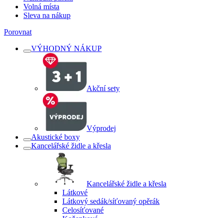
Volná místa
Sleva na nákup
Porovnat
VÝHODNÝ NÁKUP
Akční sety
Výprodej
Akustické boxy
Kancelářské židle a křesla
Kancelářské židle a křesla
Látkové
Látkový sedák/síťovaný opěrák
Celosíťované