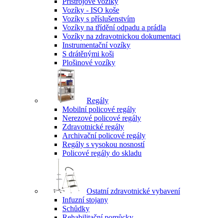
Přístrojové vozíky
Vozíky - ISO koše
Vozíky s příslušenstvím
Vozíky na třídění odpadu a prádla
Vozíky na zdravotnickou dokumentaci
Instrumentační vozíky
S drátěnými koši
Plošinové vozíky
Regály
Mobilní policové regály
Nerezové policové regály
Zdravotnické regály
Archivační policové regály
Regály s vysokou nosností
Policové regály do skladu
Ostatní zdravotnické vybavení
Infuzní stojany
Schůdky
Rehabilitační pomůcky