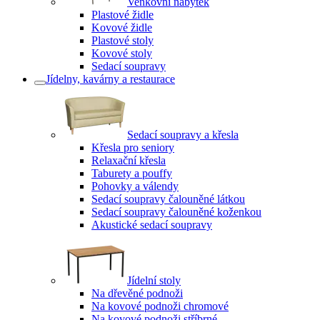
Venkovní nábytek
Plastové židle
Kovové židle
Plastové stoly
Kovové stoly
Sedací soupravy
Jídelny, kavárny a restaurace
Sedací soupravy a křesla
Křesla pro seniory
Relaxační křesla
Taburety a pouffy
Pohovky a válendy
Sedací soupravy čalouněné látkou
Sedací soupravy čalouněné koženkou
Akustické sedací soupravy
Jídelní stoly
Na dřevěné podnoži
Na kovové podnoži chromové
Na kovové podnoži stříbrné