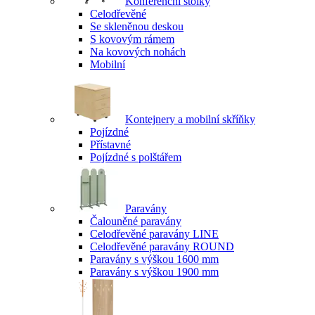
Konferenční stolky
Celodřevěné
Se skleněnou deskou
S kovovým rámem
Na kovových nohách
Mobilní
Kontejnery a mobilní skříňky
Pojízdné
Přístavné
Pojízdné s polštářem
Paravány
Čalouněné paravány
Celodřevěné paravány LINE
Celodřevěné paravány ROUND
Paravány s výškou 1600 mm
Paravány s výškou 1900 mm