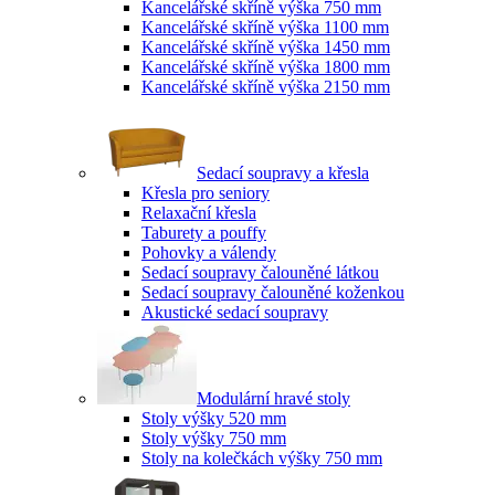
Kancelářské skříně výška 750 mm
Kancelářské skříně výška 1100 mm
Kancelářské skříně výška 1450 mm
Kancelářské skříně výška 1800 mm
Kancelářské skříně výška 2150 mm
Sedací soupravy a křesla
Křesla pro seniory
Relaxační křesla
Taburety a pouffy
Pohovky a válendy
Sedací soupravy čalouněné látkou
Sedací soupravy čalouněné koženkou
Akustické sedací soupravy
Modulární hravé stoly
Stoly výšky 520 mm
Stoly výšky 750 mm
Stoly na kolečkách výšky 750 mm