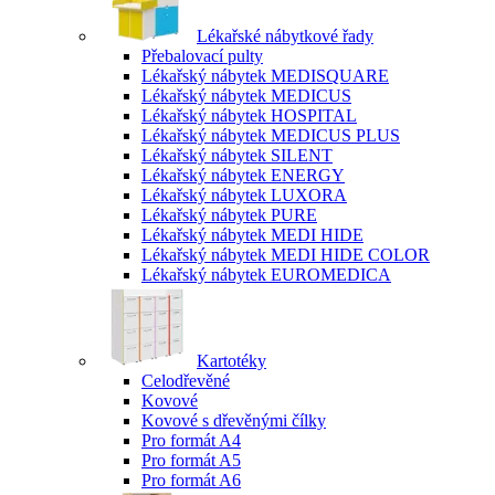
Lékařské nábytkové řady
Přebalovací pulty
Lékařský nábytek MEDISQUARE
Lékařský nábytek MEDICUS
Lékařský nábytek HOSPITAL
Lékařský nábytek MEDICUS PLUS
Lékařský nábytek SILENT
Lékařský nábytek ENERGY
Lékařský nábytek LUXORA
Lékařský nábytek PURE
Lékařský nábytek MEDI HIDE
Lékařský nábytek MEDI HIDE COLOR
Lékařský nábytek EUROMEDICA
Kartotéky
Celodřevěné
Kovové
Kovové s dřevěnými čílky
Pro formát A4
Pro formát A5
Pro formát A6