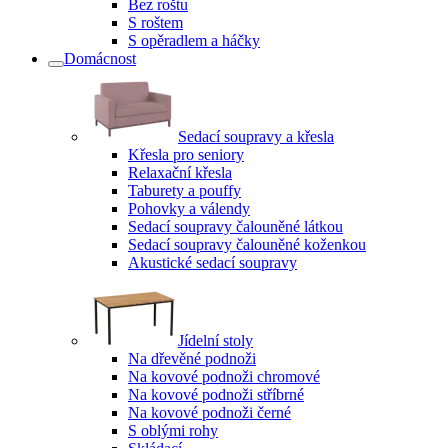
Bez roštu
S roštem
S opěradlem a háčky
Domácnost
Sedací soupravy a křesla
Křesla pro seniory
Relaxační křesla
Taburety a pouffy
Pohovky a válendy
Sedací soupravy čalouněné látkou
Sedací soupravy čalouněné koženkou
Akustické sedací soupravy
Jídelní stoly
Na dřevěné podnoži
Na kovové podnoži chromové
Na kovové podnoži stříbrné
Na kovové podnoži černé
S oblými rohy