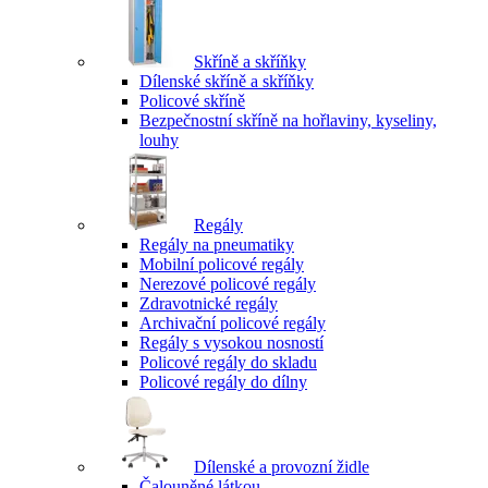
Skříně a skříňky
Dílenské skříně a skříňky
Policové skříně
Bezpečnostní skříně na hořlaviny, kyseliny,
louhy
Regály
Regály na pneumatiky
Mobilní policové regály
Nerezové policové regály
Zdravotnické regály
Archivační policové regály
Regály s vysokou nosností
Policové regály do skladu
Policové regály do dílny
Dílenské a provozní židle
Čalouněné látkou