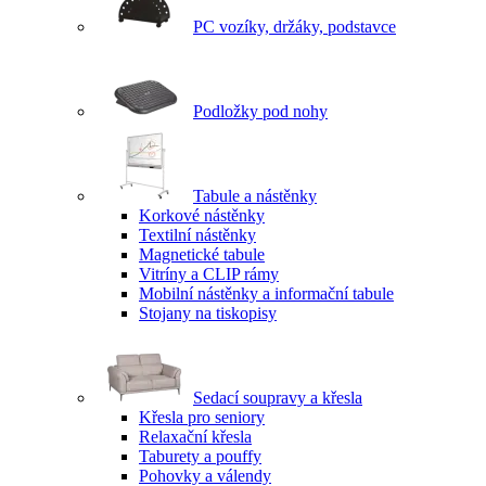
PC vozíky, držáky, podstavce
Podložky pod nohy
Tabule a nástěnky
Korkové nástěnky
Textilní nástěnky
Magnetické tabule
Vitríny a CLIP rámy
Mobilní nástěnky a informační tabule
Stojany na tiskopisy
Sedací soupravy a křesla
Křesla pro seniory
Relaxační křesla
Taburety a pouffy
Pohovky a válendy