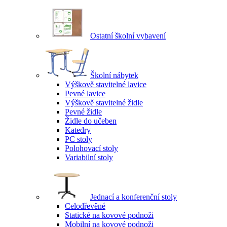
Ostatní školní vybavení
Školní nábytek
Výškově stavitelné lavice
Pevné lavice
Výškově stavitelné židle
Pevné židle
Židle do učeben
Katedry
PC stoly
Polohovací stoly
Variabilní stoly
Jednací a konferenční stoly
Celodřevěné
Statické na kovové podnoži
Mobilní na kovové podnoži