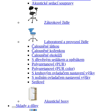
Akustické sedací soupravy
Zákrokové židle
Laboratorní a provozní židle
Čalouněné látkou
Čalouněné koženkou
Čalouněné ekokůží
S dřevěným sedákem a opěrákem
Polyuretanové (PUR)
Polyuretanové (PUR color)
S kruhovým ovladačem nastavení výšky
S nožním ovladačem nastavení výšky
Sedlové
Akustické boxy
Sklady a dílny