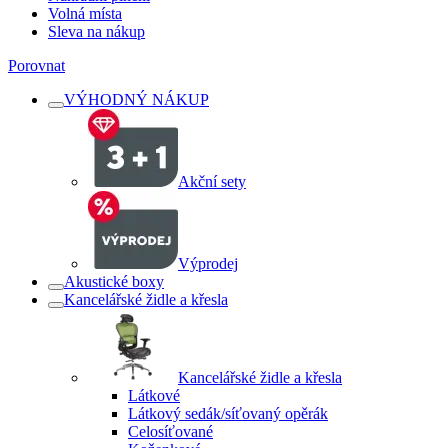
Volná místa
Sleva na nákup
Porovnat
VÝHODNÝ NÁKUP
Akční sety
Výprodej
Akustické boxy
Kancelářské židle a křesla
Kancelářské židle a křesla
Látkové
Látkový sedák/síťovaný opěrák
Celosíťované