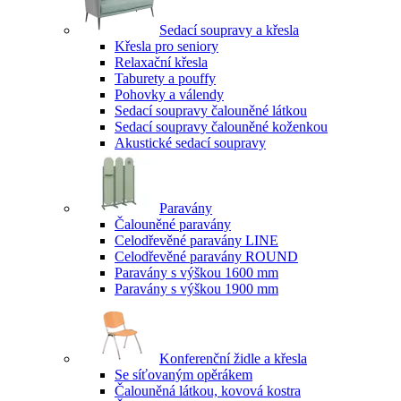
Sedací soupravy a křesla
Křesla pro seniory
Relaxační křesla
Taburety a pouffy
Pohovky a válendy
Sedací soupravy čalouněné látkou
Sedací soupravy čalouněné koženkou
Akustické sedací soupravy
Paravány
Čalouněné paravány
Celodřevěné paravány LINE
Celodřevěné paravány ROUND
Paravány s výškou 1600 mm
Paravány s výškou 1900 mm
Konferenční židle a křesla
Se síťovaným opěrákem
Čalouněná látkou, kovová kostra