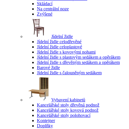
Skládací
Na centrální noze
Zvýšené
Jídelní židle
Jídelní židle celodřevěné
Jídelní židle celoplastové
Jídelní židle s kovovými nohami
Jídelní židle s plastovým sedákem a opěrákem
Jídelní židle s dřevěným sedákem a opěrákem
Barové židle
Jídelní židle s čalouněným sedákem
Vybavení kabinetů
Kancelářské stoly dřevěná podnož
Kancelářské stoly kovová podnož
Kancelářské stoly polohovací
Kontejner
Doplňky