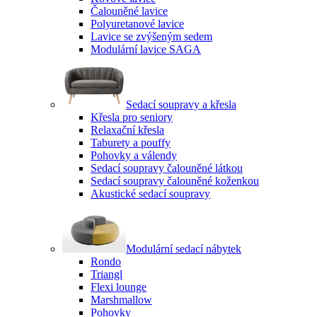
Čalouněné lavice
Polyuretanové lavice
Lavice se zvýšeným sedem
Modulární lavice SAGA
Sedací soupravy a křesla
Křesla pro seniory
Relaxační křesla
Taburety a pouffy
Pohovky a válendy
Sedací soupravy čalouněné látkou
Sedací soupravy čalouněné koženkou
Akustické sedací soupravy
Modulární sedací nábytek
Rondo
Triangl
Flexi lounge
Marshmallow
Pohovky