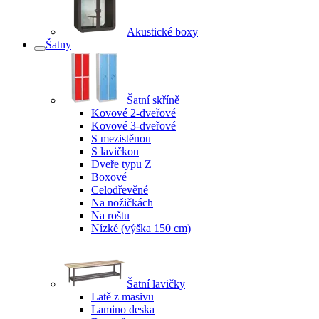
Akustické boxy
Šatny
Šatní skříně
Kovové 2-dveřové
Kovové 3-dveřové
S mezistěnou
S lavičkou
Dveře typu Z
Boxové
Celodřevěné
Na nožičkách
Na roštu
Nízké (výška 150 cm)
Šatní lavičky
Latě z masivu
Lamino deska