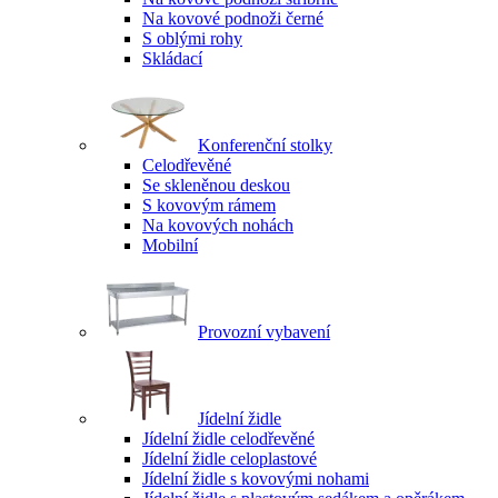
Na kovové podnoži černé
S oblými rohy
Skládací
Konferenční stolky
Celodřevěné
Se skleněnou deskou
S kovovým rámem
Na kovových nohách
Mobilní
Provozní vybavení
Jídelní židle
Jídelní židle celodřevěné
Jídelní židle celoplastové
Jídelní židle s kovovými nohami