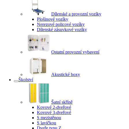
Dílenské a provozní vozíky
Plošinové vozíky
Nerezové policové vozíky
Dílenské zásuvkové vozíky
Ostatní provozní vybavení
Akustické boxy
Školství
Šatní skříně
Kovové 2-dveřové
Kovové 3-dveřové
S mezistěnou
S lavičkou
Dveře typu Z