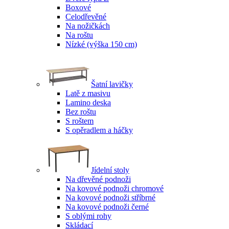
Boxové
Celodřevěné
Na nožičkách
Na roštu
Nízké (výška 150 cm)
Šatní lavičky
Latě z masivu
Lamino deska
Bez roštu
S roštem
S opěradlem a háčky
Jídelní stoly
Na dřevěné podnoži
Na kovové podnoži chromové
Na kovové podnoži stříbrné
Na kovové podnoži černé
S oblými rohy
Skládací