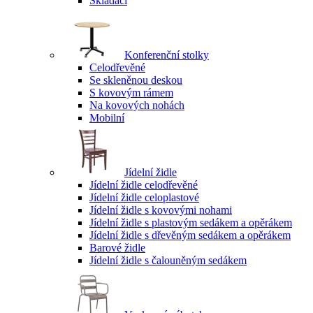
Skládací
Konferenční stolky
Celodřevěné
Se skleněnou deskou
S kovovým rámem
Na kovových nohách
Mobilní
Jídelní židle
Jídelní židle celodřevěné
Jídelní židle celoplastové
Jídelní židle s kovovými nohami
Jídelní židle s plastovým sedákem a opěrákem
Jídelní židle s dřevěným sedákem a opěrákem
Barové židle
Jídelní židle s čalouněným sedákem