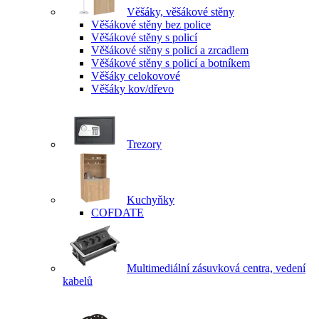
Věšáky, věšákové stěny
Věšákové stěny bez police
Věšákové stěny s policí
Věšákové stěny s policí a zrcadlem
Věšákové stěny s policí a botníkem
Věšáky celokovové
Věšáky kov/dřevo
Trezory
Kuchyňky
COFDATE
Multimediální zásuvková centra, vedení
kabelů