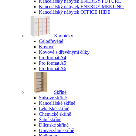
Kancelářský nábytek ENERGY FUTURE
Kancelářský nábytek ENERGY MEETING
Kancelářský nábytek OFFICE HIDE
Kartotéky
Celodřevěné
Kovové
Kovové s dřevěnými čílky
Pro formát A4
Pro formát A5
Pro formát A6
Skříně
Spisové skříně
Kancelářské skříně
Lékařské skříně
Chemické skříně
Šatní skříně
Dílenské skříně
Univerzální skříně
Knihovny