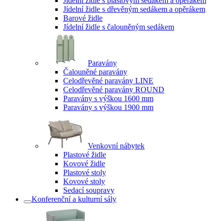
Jídelní židle s plastovým sedákem a opěrákem
Jídelní židle s dřevěným sedákem a opěrákem
Barové židle
Jídelní židle s čalouněným sedákem
Paravány
Čalouněné paravány
Celodřevěné paravány LINE
Celodřevěné paravány ROUND
Paravány s výškou 1600 mm
Paravány s výškou 1900 mm
Venkovní nábytek
Plastové židle
Kovové židle
Plastové stoly
Kovové stoly
Sedací soupravy
Konferenční a kulturní sály