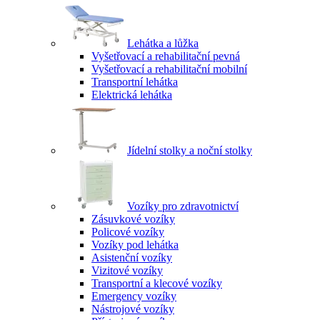
Lehátka a lůžka
Vyšetřovací a rehabilitační pevná
Vyšetřovací a rehabilitační mobilní
Transportní lehátka
Elektrická lehátka
Jídelní stolky a noční stolky
Vozíky pro zdravotnictví
Zásuvkové vozíky
Policové vozíky
Vozíky pod lehátka
Asistenční vozíky
Vizitové vozíky
Transportní a klecové vozíky
Emergency vozíky
Nástrojové vozíky