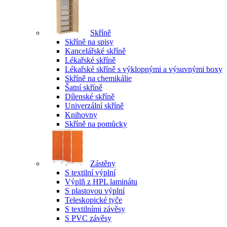
Skříně
Skříně na spisy
Kancelářské skříně
Lékařské skříně
Lékařské skříně s výklopnými a výsuvnými boxy
Skříně na chemikálie
Šatní skříně
Dílenské skříně
Univerzální skříně
Knihovny
Skříně na pomůcky
Zástěny
S textilní výplní
Výplň z HPL laminátu
S plastovou výplní
Teleskopické tyče
S textilními závěsy
S PVC závěsy