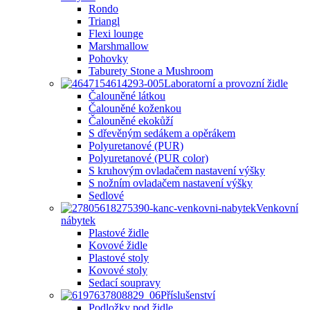
Rondo
Triangl
Flexi lounge
Marshmallow
Pohovky
Taburety Stone a Mushroom
Laboratorní a provozní židle
Čalouněné látkou
Čalouněné koženkou
Čalouněné ekokůží
S dřevěným sedákem a opěrákem
Polyuretanové (PUR)
Polyuretanové (PUR color)
S kruhovým ovladačem nastavení výšky
S nožním ovladačem nastavení výšky
Sedlové
Venkovní
nábytek
Plastové židle
Kovové židle
Plastové stoly
Kovové stoly
Sedací soupravy
Příslušenství
Podložky pod židle