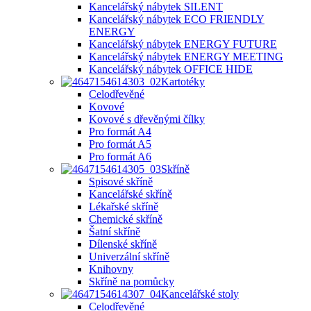
Kancelářský nábytek SILENT
Kancelářský nábytek ECO FRIENDLY
ENERGY
Kancelářský nábytek ENERGY FUTURE
Kancelářský nábytek ENERGY MEETING
Kancelářský nábytek OFFICE HIDE
Kartotéky
Celodřevěné
Kovové
Kovové s dřevěnými čílky
Pro formát A4
Pro formát A5
Pro formát A6
Skříně
Spisové skříně
Kancelářské skříně
Lékařské skříně
Chemické skříně
Šatní skříně
Dílenské skříně
Univerzální skříně
Knihovny
Skříně na pomůcky
Kancelářské stoly
Celodřevěné