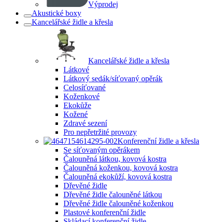
Výprodej
Akustické boxy
Kancelářské židle a křesla
Kancelářské židle a křesla
Látkové
Látkový sedák/síťovaný opěrák
Celosíťované
Koženkové
Ekokůže
Kožené
Zdravé sezení
Pro nepřetržité provozy
Konferenční židle a křesla
Se síťovaným opěrákem
Čalouněná látkou, kovová kostra
Čalouněná koženkou, kovová kostra
Čalouněná ekokůží, kovová kostra
Dřevěné židle
Dřevěné židle čalouněné látkou
Dřevěné židle čalouněné koženkou
Plastové konferenční židle
Skládací konferenční židle