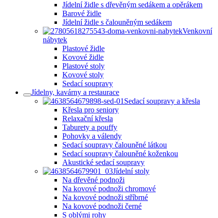
Jídelní židle s dřevěným sedákem a opěrákem
Barové židle
Jídelní židle s čalouněným sedákem
Venkovní
nábytek
Plastové židle
Kovové židle
Plastové stoly
Kovové stoly
Sedací soupravy
Jídelny, kavárny a restaurace
Sedací soupravy a křesla
Křesla pro seniory
Relaxační křesla
Taburety a pouffy
Pohovky a válendy
Sedací soupravy čalouněné látkou
Sedací soupravy čalouněné koženkou
Akustické sedací soupravy
Jídelní stoly
Na dřevěné podnoži
Na kovové podnoži chromové
Na kovové podnoži stříbrné
Na kovové podnoži černé
S oblými rohy