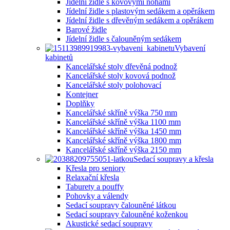
Jídelní židle s kovovými nohami
Jídelní židle s plastovým sedákem a opěrákem
Jídelní židle s dřevěným sedákem a opěrákem
Barové židle
Jídelní židle s čalouněným sedákem
Vybavení
kabinetů
Kancelářské stoly dřevěná podnož
Kancelářské stoly kovová podnož
Kancelářské stoly polohovací
Kontejner
Doplňky
Kancelářské skříně výška 750 mm
Kancelářské skříně výška 1100 mm
Kancelářské skříně výška 1450 mm
Kancelářské skříně výška 1800 mm
Kancelářské skříně výška 2150 mm
Sedací soupravy a křesla
Křesla pro seniory
Relaxační křesla
Taburety a pouffy
Pohovky a válendy
Sedací soupravy čalouněné látkou
Sedací soupravy čalouněné koženkou
Akustické sedací soupravy