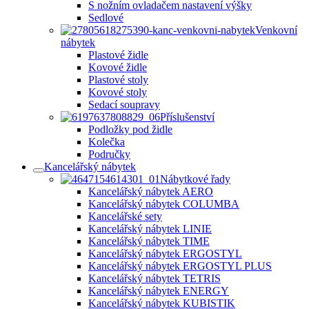
S nožním ovladačem nastavení výšky
Sedlové
Venkovní
nábytek
Plastové židle
Kovové židle
Plastové stoly
Kovové stoly
Sedací soupravy
Příslušenství
Podložky pod židle
Kolečka
Područky
Kancelářský nábytek
Nábytkové řady
Kancelářský nábytek AERO
Kancelářský nábytek COLUMBA
Kancelářské sety
Kancelářský nábytek LINIE
Kancelářský nábytek TIME
Kancelářský nábytek ERGOSTYL
Kancelářský nábytek ERGOSTYL PLUS
Kancelářský nábytek TETRIS
Kancelářský nábytek ENERGY
Kancelářský nábytek KUBISTIK