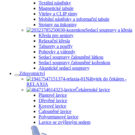
Textilní nástěnky
Magnetické tabule
Vitríny a CLIP rámy
Mobilní nástěnky a informační tabule
Stojany na tiskopisy
Sedací soupravy a křesla
Křesla pro seniory
Relaxační křesla
Taburety a pouffy
Pohovky a válendy
Sedací soupravy čalouněné látkou
Sedací soupravy čalouněné koženkou
Akustické sedací soupravy
Zdravotnictví
Nábytek do čekáren -
RELAXIA
Čekárenské lavice
Plastové lavice
Dřevěné lavice
Kovové lavice
Čalouněné lavice
Polyuretanové lavice
Lavice se zvýšeným sedem