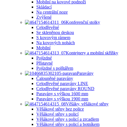
Mobilní na kovové podnoži
Skládací
Na centrální noze
Zvýšené
Konferenční stolky
Celodřevěné
Se skleněnou deskou
S kovovým rámem
Na kovových nohách
Mobilní
Kontejnery a mobilní skříňky
Pojízdné
Přístavné
Pojízdné s polštářem
Paravány
Čalouněné paravány
Celodřevěné paravány LINE
Celodřevěné paravány ROUND
Paravány s výškou 1600 mm
Paravány s výškou 1900 mm
Věšáky, věšákové stěny
Věšákové stěny bez police
Věšákové stěny s policí
Věšákové stěny s policí a zrcadlem
Věšákové stěny s policí a botníkem