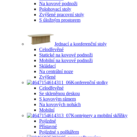
Na kovové podnoži
Polohovací stoly
Zvýšené pracovní stoly
S úložným prostorem
Jednací a konferenční stoly
Celodřevěné
Statické na kovové podnoži
Mobilní na kovové podnoži
Skládací
Na centrální noze
Zvýšené
Konferenční stolky
Celodřevěné
Se skleněnou deskou
S kovovým rámem
Na kovových nohách
Mobilní
Kontejnery a mobilní skříňky
Pojízdné
Přístavné
Pojízdné s polštářem