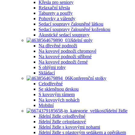
Křesla pro seniory
Relaxační křesla
Taburety a pouffy
Pohovky a válendy
Sedací soupravy čalouněné látkou
Sedací soupravy čalouněné koženkou
Akustické sedací soupravy
Jídelní stoly
Na dřevěné podnoži
Na kovové podnoži chromové
Na kovové podnoži stříbrné
Na kovové podnoži černé
S oblými rohy
Skládací
Konferenční stolky
Celodřevěné
Se skleněnou deskou
S kovovým rámem
Na kovových nohách
Mobilní
Jídelní židle
Jídelní židle celodřevěné
Jídelní židle celoplastové
Jídelní židle s kovovými nohami
Jídelní židle s plastovým sedákem a opěrákem