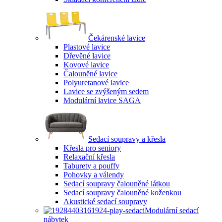
Čekárenské lavice
Plastové lavice
Dřevěné lavice
Kovové lavice
Čalouněné lavice
Polyuretanové lavice
Lavice se zvýšeným sedem
Modulární lavice SAGA
Sedací soupravy a křesla
Křesla pro seniory
Relaxační křesla
Taburety a pouffy
Pohovky a válendy
Sedací soupravy čalouněné látkou
Sedací soupravy čalouněné koženkou
Akustické sedací soupravy
Modulární sedací
nábytek