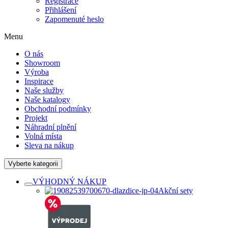
Registrace
Přihlášení
Zapomenuté heslo
Menu
O nás
Showroom
Výroba
Inspirace
Naše služby
Naše katalogy
Obchodní podmínky
Projekt
Náhradní plnění
Volná místa
Sleva na nákup
Vyberte kategorii
VÝHODNÝ NÁKUP
Akční sety