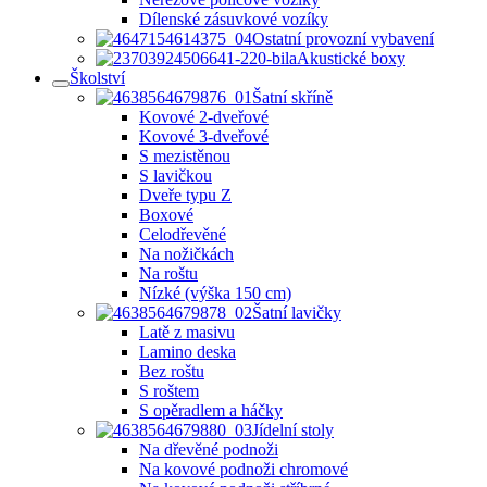
Dílenské zásuvkové vozíky
Ostatní provozní vybavení
Akustické boxy
Školství
Šatní skříně
Kovové 2-dveřové
Kovové 3-dveřové
S mezistěnou
S lavičkou
Dveře typu Z
Boxové
Celodřevěné
Na nožičkách
Na roštu
Nízké (výška 150 cm)
Šatní lavičky
Latě z masivu
Lamino deska
Bez roštu
S roštem
S opěradlem a háčky
Jídelní stoly
Na dřevěné podnoži
Na kovové podnoži chromové