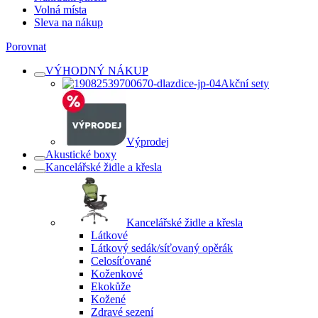
Volná místa
Sleva na nákup
Porovnat
VÝHODNÝ NÁKUP
Akční sety
Výprodej
Akustické boxy
Kancelářské židle a křesla
Kancelářské židle a křesla
Látkové
Látkový sedák/síťovaný opěrák
Celosíťované
Koženkové
Ekokůže
Kožené
Zdravé sezení