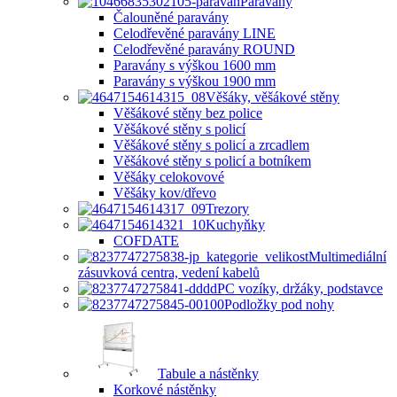
Paravány
Čalouněné paravány
Celodřevěné paravány LINE
Celodřevěné paravány ROUND
Paravány s výškou 1600 mm
Paravány s výškou 1900 mm
Věšáky, věšákové stěny
Věšákové stěny bez police
Věšákové stěny s policí
Věšákové stěny s policí a zrcadlem
Věšákové stěny s policí a botníkem
Věšáky celokovové
Věšáky kov/dřevo
Trezory
Kuchyňky
COFDATE
Multimediální
zásuvková centra, vedení kabelů
PC vozíky, držáky, podstavce
Podložky pod nohy
Tabule a nástěnky
Korkové nástěnky