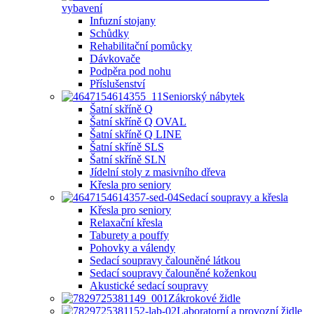
vybavení
Infuzní stojany
Schůdky
Rehabilitační pomůcky
Dávkovače
Podpěra pod nohu
Příslušenství
Seniorský nábytek
Šatní skříně Q
Šatní skříně Q OVAL
Šatní skříně Q LINE
Šatní skříně SLS
Šatní skříně SLN
Jídelní stoly z masivního dřeva
Křesla pro seniory
Sedací soupravy a křesla
Křesla pro seniory
Relaxační křesla
Taburety a pouffy
Pohovky a válendy
Sedací soupravy čalouněné látkou
Sedací soupravy čalouněné koženkou
Akustické sedací soupravy
Zákrokové židle
Laboratorní a provozní židle