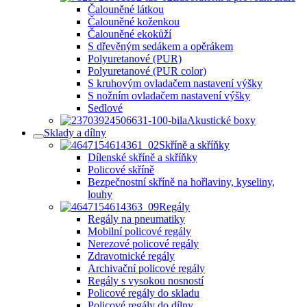
Čalouněné látkou
Čalouněné koženkou
Čalouněné ekokůží
S dřevěným sedákem a opěrákem
Polyuretanové (PUR)
Polyuretanové (PUR color)
S kruhovým ovladačem nastavení výšky
S nožním ovladačem nastavení výšky
Sedlové
Akustické boxy
Sklady a dílny
Skříně a skříňky
Dílenské skříně a skříňky
Policové skříně
Bezpečnostní skříně na hořlaviny, kyseliny,
louhy
Regály
Regály na pneumatiky
Mobilní policové regály
Nerezové policové regály
Zdravotnické regály
Archivační policové regály
Regály s vysokou nosností
Policové regály do skladu
Policové regály do dílny