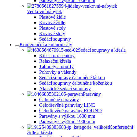
Paravány s výškou 1900 mm
Venkovní nábytek
Plastové židle
Kovové židle
Plastové stoly
Kovové stoly
Sedací soupravy
Konferenční a kulturní sály
Sedací soupravy a křesla
Křesla pro seniory
Relaxační křesla
Taburety a pouffy
Pohovky a válendy
Sedací soupravy čalouněné látkou
Sedací soupravy čalouněné koženkou
Akustické sedací soupravy
Paravány
Čalouněné paravány
Celodřevěné paravány LINE
Celodřevěné paravány ROUND
Paravány s výškou 1600 mm
Paravány s výškou 1900 mm
Konferenční
židle a křesla