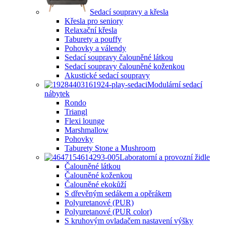
Sedací soupravy a křesla
Křesla pro seniory
Relaxační křesla
Taburety a pouffy
Pohovky a válendy
Sedací soupravy čalouněné látkou
Sedací soupravy čalouněné koženkou
Akustické sedací soupravy
Modulární sedací
nábytek
Rondo
Triangl
Flexi lounge
Marshmallow
Pohovky
Taburety Stone a Mushroom
Laboratorní a provozní židle
Čalouněné látkou
Čalouněné koženkou
Čalouněné ekokůží
S dřevěným sedákem a opěrákem
Polyuretanové (PUR)
Polyuretanové (PUR color)
S kruhovým ovladačem nastavení výšky