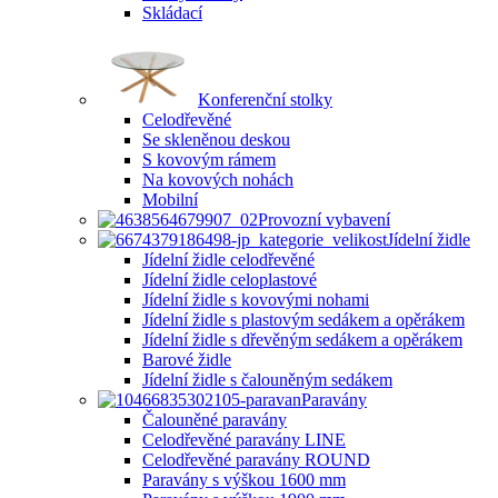
Skládací
Konferenční stolky
Celodřevěné
Se skleněnou deskou
S kovovým rámem
Na kovových nohách
Mobilní
Provozní vybavení
Jídelní židle
Jídelní židle celodřevěné
Jídelní židle celoplastové
Jídelní židle s kovovými nohami
Jídelní židle s plastovým sedákem a opěrákem
Jídelní židle s dřevěným sedákem a opěrákem
Barové židle
Jídelní židle s čalouněným sedákem
Paravány
Čalouněné paravány
Celodřevěné paravány LINE
Celodřevěné paravány ROUND
Paravány s výškou 1600 mm