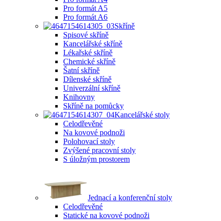
Pro formát A5
Pro formát A6
Skříně
Spisové skříně
Kancelářské skříně
Lékařské skříně
Chemické skříně
Šatní skříně
Dílenské skříně
Univerzální skříně
Knihovny
Skříně na pomůcky
Kancelářské stoly
Celodřevěné
Na kovové podnoži
Polohovací stoly
Zvýšené pracovní stoly
S úložným prostorem
Jednací a konferenční stoly
Celodřevěné
Statické na kovové podnoži