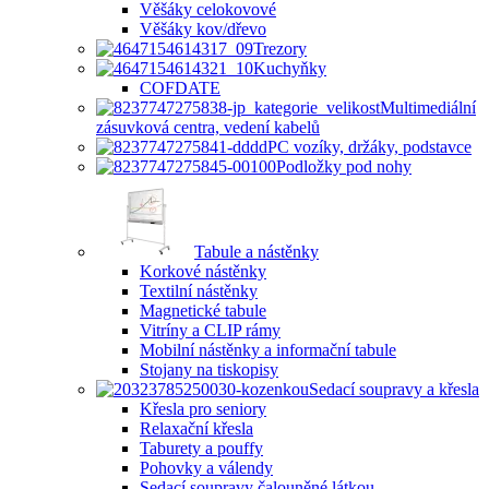
Věšáky celokovové
Věšáky kov/dřevo
Trezory
Kuchyňky
COFDATE
Multimediální
zásuvková centra, vedení kabelů
PC vozíky, držáky, podstavce
Podložky pod nohy
Tabule a nástěnky
Korkové nástěnky
Textilní nástěnky
Magnetické tabule
Vitríny a CLIP rámy
Mobilní nástěnky a informační tabule
Stojany na tiskopisy
Sedací soupravy a křesla
Křesla pro seniory
Relaxační křesla
Taburety a pouffy
Pohovky a válendy
Sedací soupravy čalouněné látkou