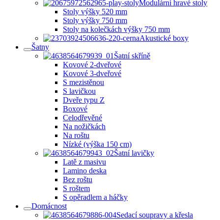
Modulární hravé stoly
Stoly výšky 520 mm
Stoly výšky 750 mm
Stoly na kolečkách výšky 750 mm
Akustické boxy
Šatny
Šatní skříně
Kovové 2-dveřové
Kovové 3-dveřové
S mezistěnou
S lavičkou
Dveře typu Z
Boxové
Celodřevěné
Na nožičkách
Na roštu
Nízké (výška 150 cm)
Šatní lavičky
Latě z masivu
Lamino deska
Bez roštu
S roštem
S opěradlem a háčky
Domácnost
Sedací soupravy a křesla