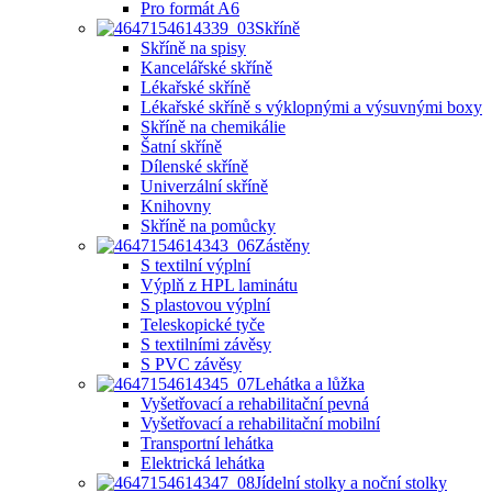
Pro formát A6
Skříně
Skříně na spisy
Kancelářské skříně
Lékařské skříně
Lékařské skříně s výklopnými a výsuvnými boxy
Skříně na chemikálie
Šatní skříně
Dílenské skříně
Univerzální skříně
Knihovny
Skříně na pomůcky
Zástěny
S textilní výplní
Výplň z HPL laminátu
S plastovou výplní
Teleskopické tyče
S textilními závěsy
S PVC závěsy
Lehátka a lůžka
Vyšetřovací a rehabilitační pevná
Vyšetřovací a rehabilitační mobilní
Transportní lehátka
Elektrická lehátka
Jídelní stolky a noční stolky