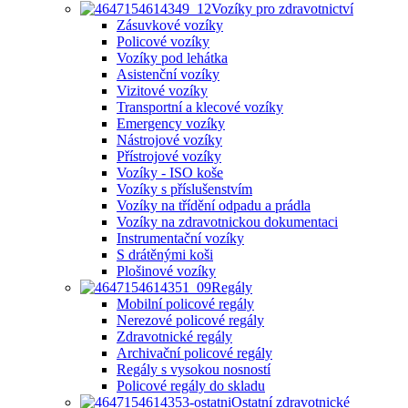
Vozíky pro zdravotnictví
Zásuvkové vozíky
Policové vozíky
Vozíky pod lehátka
Asistenční vozíky
Vizitové vozíky
Transportní a klecové vozíky
Emergency vozíky
Nástrojové vozíky
Přístrojové vozíky
Vozíky - ISO koše
Vozíky s příslušenstvím
Vozíky na třídění odpadu a prádla
Vozíky na zdravotnickou dokumentaci
Instrumentační vozíky
S drátěnými koši
Plošinové vozíky
Regály
Mobilní policové regály
Nerezové policové regály
Zdravotnické regály
Archivační policové regály
Regály s vysokou nosností
Policové regály do skladu
Ostatní zdravotnické