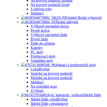
Na kovové podnoži stříbrné
Na kovové podnoži černé
S oblými rohy
Skládací
Ostatní školní vybavení
Školní nábytek
Výškově stavitelné lavice
Pevné lavice
Výškově stavitelné židle
Pevné židle
Židle do učeben
Katedry
PC stoly
Polohovací stoly
Variabilní stoly
Jednací a konferenční stoly
Celodřevěné
Statické na kovové podnoži
Mobilní na kovové podnoži
Skládací
Na centrální noze
Zvýšené
Jídelní židle
Jídelní židle celodřevěné
Jídelní židle celoplastové