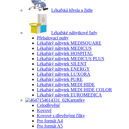
Lékařská křesla a židle
Lékařské nábytkové řady
Přebalovací pulty
Lékařský nábytek MEDISQUARE
Lékařský nábytek MEDICUS
Lékařský nábytek HOSPITAL
Lékařský nábytek MEDICUS PLUS
Lékařský nábytek SILENT
Lékařský nábytek ENERGY
Lékařský nábytek LUXORA
Lékařský nábytek PURE
Lékařský nábytek MEDI HIDE
Lékařský nábytek MEDI HIDE COLOR
Lékařský nábytek EUROMEDICA
Kartotéky
Celodřevěné
Kovové
Kovové s dřevěnými čílky
Pro formát A4
Pro formát A5