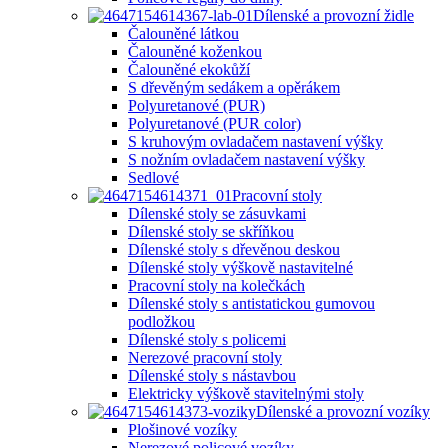
Dílenské a provozní židle
Čalouněné látkou
Čalouněné koženkou
Čalouněné ekokůží
S dřevěným sedákem a opěrákem
Polyuretanové (PUR)
Polyuretanové (PUR color)
S kruhovým ovladačem nastavení výšky
S nožním ovladačem nastavení výšky
Sedlové
Pracovní stoly
Dílenské stoly se zásuvkami
Dílenské stoly se skříňkou
Dílenské stoly s dřevěnou deskou
Dílenské stoly výškově nastavitelné
Pracovní stoly na kolečkách
Dílenské stoly s antistatickou gumovou
podložkou
Dílenské stoly s policemi
Nerezové pracovní stoly
Dílenské stoly s nástavbou
Elektricky výškově stavitelnými stoly
Dílenské a provozní vozíky
Plošinové vozíky
Nerezové policové vozíky