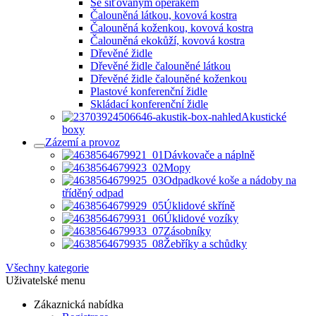
Se síťovaným opěrákem
Čalouněná látkou, kovová kostra
Čalouněná koženkou, kovová kostra
Čalouněná ekokůží, kovová kostra
Dřevěné židle
Dřevěné židle čalouněné látkou
Dřevěné židle čalouněné koženkou
Plastové konferenční židle
Skládací konferenční židle
Akustické
boxy
Zázemí a provoz
Dávkovače a náplně
Mopy
Odpadkové koše a nádoby na
tříděný odpad
Úklidové skříně
Úklidové vozíky
Zásobníky
Žebříky a schůdky
Všechny kategorie
Uživatelské menu
Zákaznická nabídka