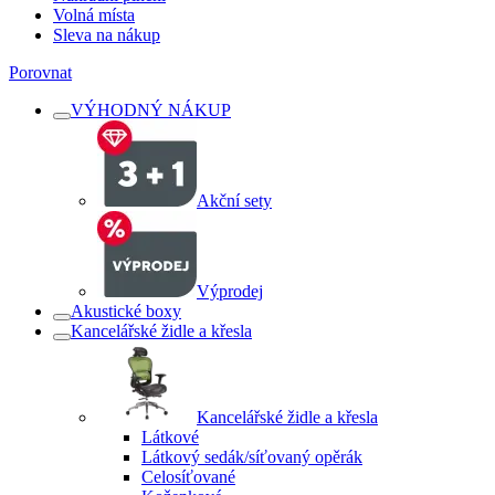
Volná místa
Sleva na nákup
Porovnat
VÝHODNÝ NÁKUP
Akční sety
Výprodej
Akustické boxy
Kancelářské židle a křesla
Kancelářské židle a křesla
Látkové
Látkový sedák/síťovaný opěrák
Celosíťované