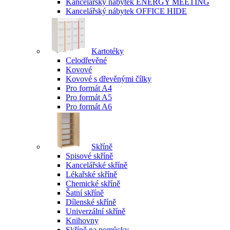
Kancelářský nábytek ENERGY MEETING
Kancelářský nábytek OFFICE HIDE
Kartotéky
Celodřevěné
Kovové
Kovové s dřevěnými čílky
Pro formát A4
Pro formát A5
Pro formát A6
Skříně
Spisové skříně
Kancelářské skříně
Lékařské skříně
Chemické skříně
Šatní skříně
Dílenské skříně
Univerzální skříně
Knihovny
Skříně na pomůcky