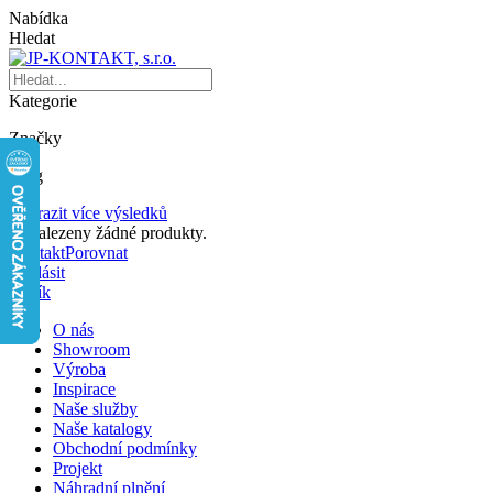
Nabídka
Hledat
Kategorie
Značky
Blog
Zobrazit více výsledků
Nenalezeny žádné produkty.
Kontakt
Porovnat
Přihlásit
Košík
O nás
Showroom
Výroba
Inspirace
Naše služby
Naše katalogy
Obchodní podmínky
Projekt
Náhradní plnění