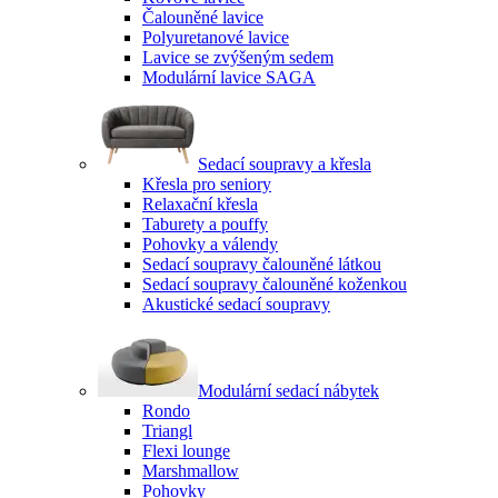
Čalouněné lavice
Polyuretanové lavice
Lavice se zvýšeným sedem
Modulární lavice SAGA
Sedací soupravy a křesla
Křesla pro seniory
Relaxační křesla
Taburety a pouffy
Pohovky a válendy
Sedací soupravy čalouněné látkou
Sedací soupravy čalouněné koženkou
Akustické sedací soupravy
Modulární sedací nábytek
Rondo
Triangl
Flexi lounge
Marshmallow
Pohovky