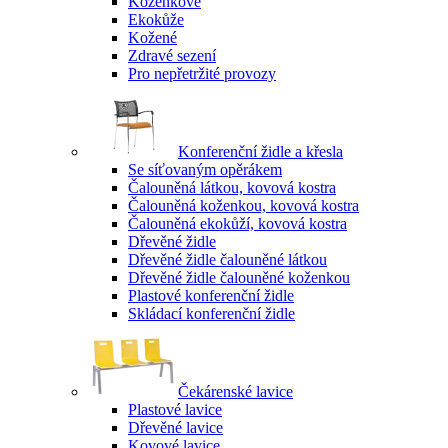
Koženkové
Ekokůže
Kožené
Zdravé sezení
Pro nepřetržité provozy
Konferenční židle a křesla
Se síťovaným opěrákem
Čalouněná látkou, kovová kostra
Čalouněná koženkou, kovová kostra
Čalouněná ekokůží, kovová kostra
Dřevěné židle
Dřevěné židle čalouněné látkou
Dřevěné židle čalouněné koženkou
Plastové konferenční židle
Skládací konferenční židle
Čekárenské lavice
Plastové lavice
Dřevěné lavice
Kovové lavice