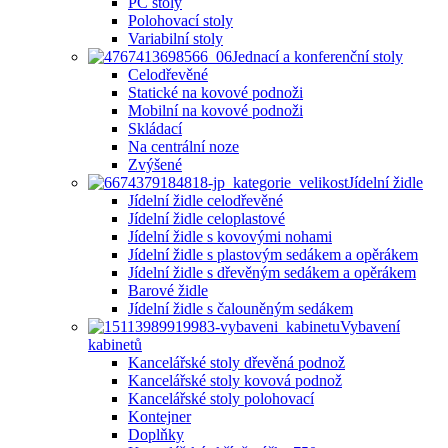
PC stoly
Polohovací stoly
Variabilní stoly
Jednací a konferenční stoly
Celodřevěné
Statické na kovové podnoži
Mobilní na kovové podnoži
Skládací
Na centrální noze
Zvýšené
Jídelní židle
Jídelní židle celodřevěné
Jídelní židle celoplastové
Jídelní židle s kovovými nohami
Jídelní židle s plastovým sedákem a opěrákem
Jídelní židle s dřevěným sedákem a opěrákem
Barové židle
Jídelní židle s čalouněným sedákem
Vybavení
kabinetů
Kancelářské stoly dřevěná podnož
Kancelářské stoly kovová podnož
Kancelářské stoly polohovací
Kontejner
Doplňky