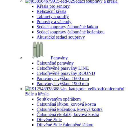
Sedací soupravy a křesla
Křesla pro seniory
Relaxační křesla
Taburety a pouffy
Pohovky a válendy
Sedací soupravy čalouněné látkou
Sedací soupravy čalouněné koženkou
Akustické sedací soupravy
Paravány
Čalouněné paravány
Celodřevěné paravány LINE
Celodřevěné paravány ROUND
Paravány s výškou 1600 mm
Paravány s výškou 1900 mm
Konferenční
židle a křesla
Se síťovaným opěrákem
Čalouněná látkou, kovová kostra
Čalouněná koženkou, kovová kostra
Čalouněná ekokůží, kovová kostra
Dřevěné židle
Dřevěné židle čalouněné látkou