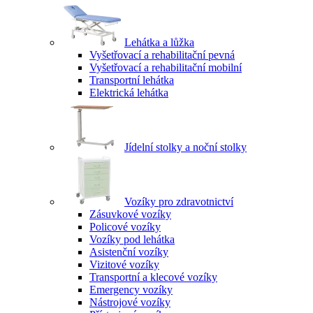
Lehátka a lůžka
Vyšetřovací a rehabilitační pevná
Vyšetřovací a rehabilitační mobilní
Transportní lehátka
Elektrická lehátka
Jídelní stolky a noční stolky
Vozíky pro zdravotnictví
Zásuvkové vozíky
Policové vozíky
Vozíky pod lehátka
Asistenční vozíky
Vizitové vozíky
Transportní a klecové vozíky
Emergency vozíky
Nástrojové vozíky