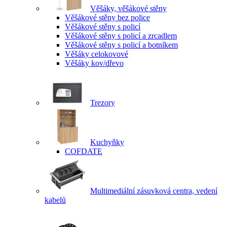
Věšáky, věšákové stěny
Věšákové stěny bez police
Věšákové stěny s policí
Věšákové stěny s policí a zrcadlem
Věšákové stěny s policí a botníkem
Věšáky celokovové
Věšáky kov/dřevo
Trezory
Kuchyňky
COFDATE
Multimediální zásuvková centra, vedení
kabelů