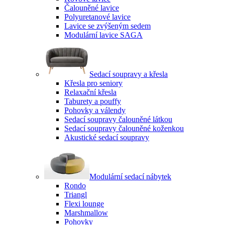
Čalouněné lavice
Polyuretanové lavice
Lavice se zvýšeným sedem
Modulární lavice SAGA
Sedací soupravy a křesla
Křesla pro seniory
Relaxační křesla
Taburety a pouffy
Pohovky a válendy
Sedací soupravy čalouněné látkou
Sedací soupravy čalouněné koženkou
Akustické sedací soupravy
Modulární sedací nábytek
Rondo
Triangl
Flexi lounge
Marshmallow
Pohovky