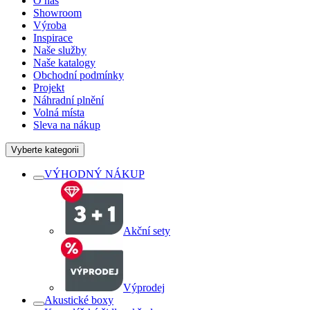
O nás
Showroom
Výroba
Inspirace
Naše služby
Naše katalogy
Obchodní podmínky
Projekt
Náhradní plnění
Volná místa
Sleva na nákup
Vyberte kategorii
VÝHODNÝ NÁKUP
Akční sety
Výprodej
Akustické boxy