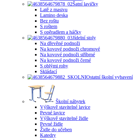
Šatní lavičky
Latě z masivu
Lamino deska
Bez roštu
S roštem
S opěradlem a háčky
Jídelní stoly
Na dřevěné podnoži
Na kovové podnoži chromové
Na kovové podnoži stříbrné
Na kovové podnoži černé
S oblými rohy
Skládací
Ostatní školní vybavení
Školní nábytek
Výškově stavitelné lavice
Pevné lavice
Výškově stavitelné židle
Pevné židle
Židle do učeben
Katedry