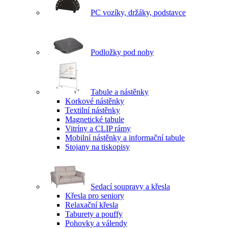
PC vozíky, držáky, podstavce
Podložky pod nohy
Tabule a nástěnky
Korkové nástěnky
Textilní nástěnky
Magnetické tabule
Vitríny a CLIP rámy
Mobilní nástěnky a informační tabule
Stojany na tiskopisy
Sedací soupravy a křesla
Křesla pro seniory
Relaxační křesla
Taburety a pouffy
Pohovky a válendy