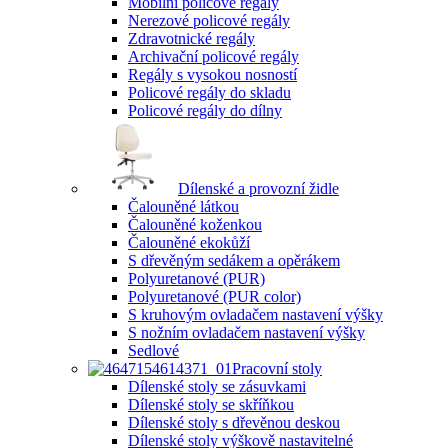
Mobilní policové regály
Nerezové policové regály
Zdravotnické regály
Archivační policové regály
Regály s vysokou nosností
Policové regály do skladu
Policové regály do dílny
Dílenské a provozní židle
Čalouněné látkou
Čalouněné koženkou
Čalouněné ekokůží
S dřevěným sedákem a opěrákem
Polyuretanové (PUR)
Polyuretanové (PUR color)
S kruhovým ovladačem nastavení výšky
S nožním ovladačem nastavení výšky
Sedlové
Pracovní stoly
Dílenské stoly se zásuvkami
Dílenské stoly se skříňkou
Dílenské stoly s dřevěnou deskou
Dílenské stoly výškově nastavitelné