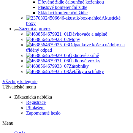
Dřevěné židle čalouněné koženkou
Plastové konferenční židle
Skládací konferenční židle
Akustické
boxy
Zázemí a provoz
Dávkovače a náplně
Mopy
Odpadkové koše a nádoby na
tříděný odpad
Úklidové skříně
Úklidové vozíky
Zásobníky
Žebříky a schůdky
Všechny kategorie
Uživatelské menu
Zákaznická nabídka
Registrace
Přihlášení
Zapomenuté heslo
Menu