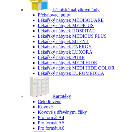
Lékařské nábytkové řady
Přebalovací pulty
Lékařský nábytek MEDISQUARE
Lékařský nábytek MEDICUS
Lékařský nábytek HOSPITAL
Lékařský nábytek MEDICUS PLUS
Lékařský nábytek SILENT
Lékařský nábytek ENERGY
Lékařský nábytek LUXORA
Lékařský nábytek PURE
Lékařský nábytek MEDI HIDE
Lékařský nábytek MEDI HIDE COLOR
Lékařský nábytek EUROMEDICA
Kartotéky
Celodřevěné
Kovové
Kovové s dřevěnými čílky
Pro formát A4
Pro formát A5
Pro formát A6