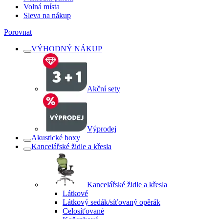
Volná místa
Sleva na nákup
Porovnat
VÝHODNÝ NÁKUP
Akční sety
Výprodej
Akustické boxy
Kancelářské židle a křesla
Kancelářské židle a křesla
Látkové
Látkový sedák/síťovaný opěrák
Celosíťované