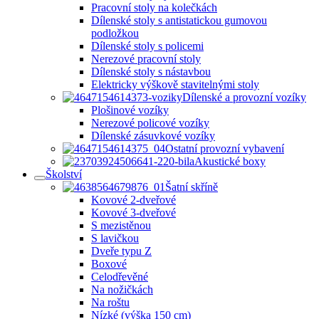
Pracovní stoly na kolečkách
Dílenské stoly s antistatickou gumovou
podložkou
Dílenské stoly s policemi
Nerezové pracovní stoly
Dílenské stoly s nástavbou
Elektricky výškově stavitelnými stoly
Dílenské a provozní vozíky
Plošinové vozíky
Nerezové policové vozíky
Dílenské zásuvkové vozíky
Ostatní provozní vybavení
Akustické boxy
Školství
Šatní skříně
Kovové 2-dveřové
Kovové 3-dveřové
S mezistěnou
S lavičkou
Dveře typu Z
Boxové
Celodřevěné
Na nožičkách
Na roštu
Nízké (výška 150 cm)