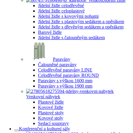
Jídelní židle
Jídelní židle celodřevěné
Jídelní židle celoplastové
Jídelní židle s kovovými nohami
Jídelní židle s plastovým sedákem a opěrákem
Jídelní židle s dřevěným sedákem a opěrákem
Barové židle
Jídelní židle s čalouněným sedákem
Paravány
Čalouněné paravány
Celodřevěné paravány LINE
Celodřevěné paravány ROUND
Paravány s výškou 1600 mm
Paravány s výškou 1900 mm
Venkovní nábytek
Plastové židle
Kovové židle
Plastové stoly
Kovové stoly
Sedací soupravy
Konferenční a kulturní sály