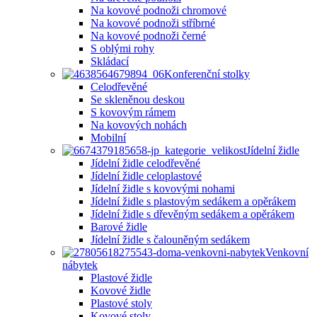
Na kovové podnoži chromové
Na kovové podnoži stříbrné
Na kovové podnoži černé
S oblými rohy
Skládací
Konferenční stolky
Celodřevěné
Se skleněnou deskou
S kovovým rámem
Na kovových nohách
Mobilní
Jídelní židle
Jídelní židle celodřevěné
Jídelní židle celoplastové
Jídelní židle s kovovými nohami
Jídelní židle s plastovým sedákem a opěrákem
Jídelní židle s dřevěným sedákem a opěrákem
Barové židle
Jídelní židle s čalouněným sedákem
Venkovní
nábytek
Plastové židle
Kovové židle
Plastové stoly
Kovové stoly