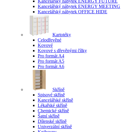
Kancelářský nábytek ENERGY FUTURE
Kancelářský nábytek ENERGY MEETING
Kancelářský nábytek OFFICE HIDE
Kartotéky
Celodřevěné
Kovové
Kovové s dřevěnými čílky
Pro formát A4
Pro formát A5
Pro formát A6
Skříně
Spisové skříně
Kancelářské skříně
Lékařské skříně
Chemické skříně
Šatní skříně
Dílenské skříně
Univerzální skříně
Knihovny