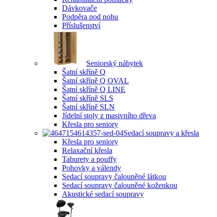
Dávkovače
Podpěra pod nohu
Příslušenství
Seniorský nábytek
Šatní skříně Q
Šatní skříně Q OVAL
Šatní skříně Q LINE
Šatní skříně SLS
Šatní skříně SLN
Jídelní stoly z masivního dřeva
Křesla pro seniory
Sedací soupravy a křesla
Křesla pro seniory
Relaxační křesla
Taburety a pouffy
Pohovky a válendy
Sedací soupravy čalouněné látkou
Sedací soupravy čalouněné koženkou
Akustické sedací soupravy