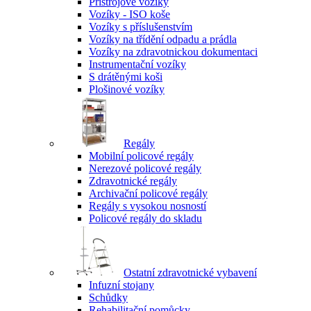
Přístrojové vozíky
Vozíky - ISO koše
Vozíky s příslušenstvím
Vozíky na třídění odpadu a prádla
Vozíky na zdravotnickou dokumentaci
Instrumentační vozíky
S drátěnými koši
Plošinové vozíky
Regály
Mobilní policové regály
Nerezové policové regály
Zdravotnické regály
Archivační policové regály
Regály s vysokou nosností
Policové regály do skladu
Ostatní zdravotnické vybavení
Infuzní stojany
Schůdky
Rehabilitační pomůcky