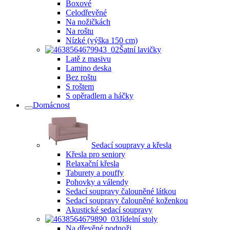
Boxové
Celodřevěné
Na nožičkách
Na roštu
Nízké (výška 150 cm)
Šatní lavičky
Latě z masivu
Lamino deska
Bez roštu
S roštem
S opěradlem a háčky
Domácnost
Sedací soupravy a křesla
Křesla pro seniory
Relaxační křesla
Taburety a pouffy
Pohovky a válendy
Sedací soupravy čalouněné látkou
Sedací soupravy čalouněné koženkou
Akustické sedací soupravy
Jídelní stoly
Na dřevěné podnoži