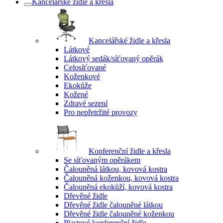
Kancelářské židle a křesla
Kancelářské židle a křesla
Látkové
Látkový sedák/síťovaný opěrák
Celosíťované
Koženkové
Ekokůže
Kožené
Zdravé sezení
Pro nepřetržité provozy
Konferenční židle a křesla
Se síťovaným opěrákem
Čalouněná látkou, kovová kostra
Čalouněná koženkou, kovová kostra
Čalouněná ekokůží, kovová kostra
Dřevěné židle
Dřevěné židle čalouněné látkou
Dřevěné židle čalouněné koženkou
Plastové konferenční židle