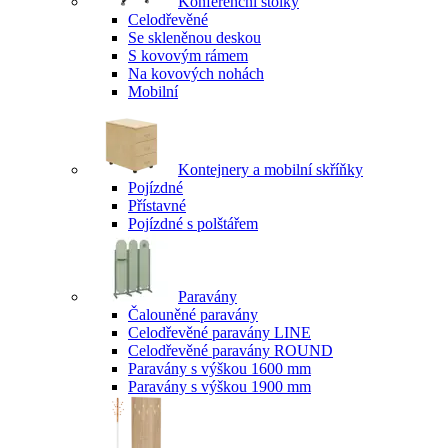
Konferenční stolky
Celodřevěné
Se skleněnou deskou
S kovovým rámem
Na kovových nohách
Mobilní
Kontejnery a mobilní skříňky
Pojízdné
Přístavné
Pojízdné s polštářem
Paravány
Čalouněné paravány
Celodřevěné paravány LINE
Celodřevěné paravány ROUND
Paravány s výškou 1600 mm
Paravány s výškou 1900 mm