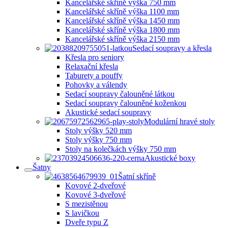
Kancelářské skříně výška 750 mm
Kancelářské skříně výška 1100 mm
Kancelářské skříně výška 1450 mm
Kancelářské skříně výška 1800 mm
Kancelářské skříně výška 2150 mm
Sedací soupravy a křesla
Křesla pro seniory
Relaxační křesla
Taburety a pouffy
Pohovky a válendy
Sedací soupravy čalouněné látkou
Sedací soupravy čalouněné koženkou
Akustické sedací soupravy
Modulární hravé stoly
Stoly výšky 520 mm
Stoly výšky 750 mm
Stoly na kolečkách výšky 750 mm
Akustické boxy
Šatny
Šatní skříně
Kovové 2-dveřové
Kovové 3-dveřové
S mezistěnou
S lavičkou
Dveře typu Z