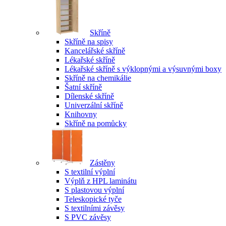
Skříně
Skříně na spisy
Kancelářské skříně
Lékařské skříně
Lékařské skříně s výklopnými a výsuvnými boxy
Skříně na chemikálie
Šatní skříně
Dílenské skříně
Univerzální skříně
Knihovny
Skříně na pomůcky
Zástěny
S textilní výplní
Výplň z HPL laminátu
S plastovou výplní
Teleskopické tyče
S textilními závěsy
S PVC závěsy