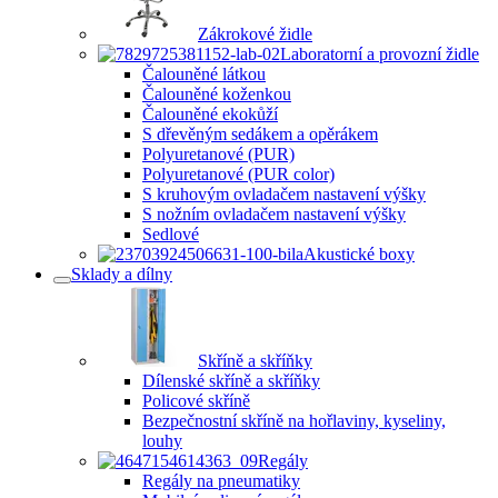
Zákrokové židle
Laboratorní a provozní židle
Čalouněné látkou
Čalouněné koženkou
Čalouněné ekokůží
S dřevěným sedákem a opěrákem
Polyuretanové (PUR)
Polyuretanové (PUR color)
S kruhovým ovladačem nastavení výšky
S nožním ovladačem nastavení výšky
Sedlové
Akustické boxy
Sklady a dílny
Skříně a skříňky
Dílenské skříně a skříňky
Policové skříně
Bezpečnostní skříně na hořlaviny, kyseliny,
louhy
Regály
Regály na pneumatiky