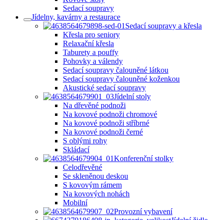
Sedací soupravy
Jídelny, kavárny a restaurace
Sedací soupravy a křesla
Křesla pro seniory
Relaxační křesla
Taburety a pouffy
Pohovky a válendy
Sedací soupravy čalouněné látkou
Sedací soupravy čalouněné koženkou
Akustické sedací soupravy
Jídelní stoly
Na dřevěné podnoži
Na kovové podnoži chromové
Na kovové podnoži stříbrné
Na kovové podnoži černé
S oblými rohy
Skládací
Konferenční stolky
Celodřevěné
Se skleněnou deskou
S kovovým rámem
Na kovových nohách
Mobilní
Provozní vybavení