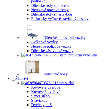
podložkou
Dílenské stoly s policemi
Nerezové pracovní stoly
Dílenské stoly s nástavbou
Elektricky výškově stavitelnými stoly
Dílenské a provozní vozíky
Plošinové vozíky
Nerezové policové vozíky
Dílenské zásuvkové vozíky
Ostatní provozní vybavení
Akustické boxy
Školství
Šatní skříně
Kovové 2-dveřové
Kovové 3-dveřové
S mezistěnou
S lavičkou
Dveře typu Z