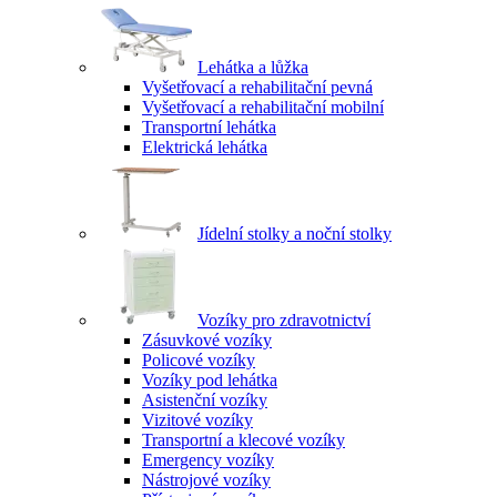
Lehátka a lůžka
Vyšetřovací a rehabilitační pevná
Vyšetřovací a rehabilitační mobilní
Transportní lehátka
Elektrická lehátka
Jídelní stolky a noční stolky
Vozíky pro zdravotnictví
Zásuvkové vozíky
Policové vozíky
Vozíky pod lehátka
Asistenční vozíky
Vizitové vozíky
Transportní a klecové vozíky
Emergency vozíky
Nástrojové vozíky