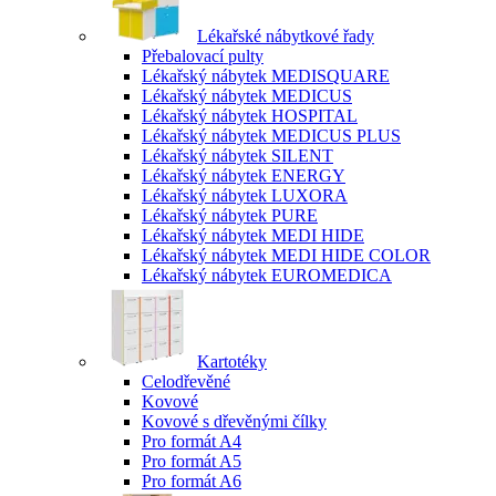
Lékařské nábytkové řady
Přebalovací pulty
Lékařský nábytek MEDISQUARE
Lékařský nábytek MEDICUS
Lékařský nábytek HOSPITAL
Lékařský nábytek MEDICUS PLUS
Lékařský nábytek SILENT
Lékařský nábytek ENERGY
Lékařský nábytek LUXORA
Lékařský nábytek PURE
Lékařský nábytek MEDI HIDE
Lékařský nábytek MEDI HIDE COLOR
Lékařský nábytek EUROMEDICA
Kartotéky
Celodřevěné
Kovové
Kovové s dřevěnými čílky
Pro formát A4
Pro formát A5
Pro formát A6