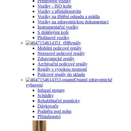
Přístrojové vozíky
Vozíky - ISO koše
Vozíky s příslušenstvím
Vozíky na třídění odpadu a prádla
Vozíky na zdravotnickou dokumentaci
Instrumentační vozíky
S drátěnými koši
Plošinové vozíky
Regály
Mobilní policové regály
Nerezové policové regály
Zdravotnické regály
Archivační policové regály
Regály s vysokou nosností
Policové regály do skladu
Ostatní zdravotnické
vybavení
Infuzní stojany
Schůdky
Rehabilitační pomůcky
Dávkovače
Podpěra pod nohu
Příslušenství