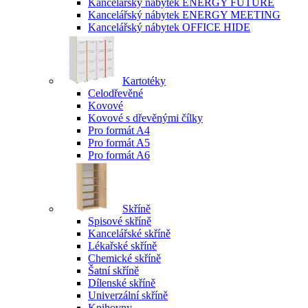
Kancelářský nábytek ENERGY FUTURE
Kancelářský nábytek ENERGY MEETING
Kancelářský nábytek OFFICE HIDE
Kartotéky
Celodřevěné
Kovové
Kovové s dřevěnými čílky
Pro formát A4
Pro formát A5
Pro formát A6
Skříně
Spisové skříně
Kancelářské skříně
Lékařské skříně
Chemické skříně
Šatní skříně
Dílenské skříně
Univerzální skříně
Knihovny