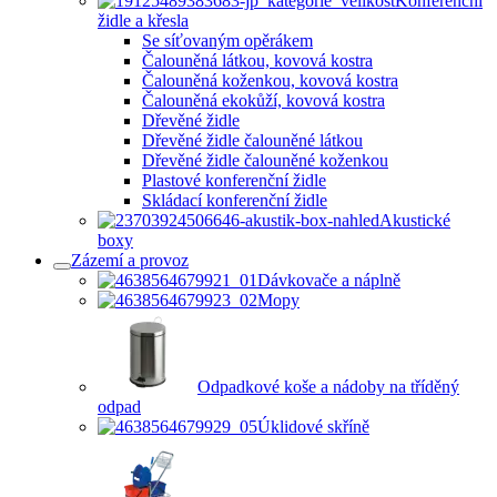
Konferenční
židle a křesla
Se síťovaným opěrákem
Čalouněná látkou, kovová kostra
Čalouněná koženkou, kovová kostra
Čalouněná ekokůží, kovová kostra
Dřevěné židle
Dřevěné židle čalouněné látkou
Dřevěné židle čalouněné koženkou
Plastové konferenční židle
Skládací konferenční židle
Akustické
boxy
Zázemí a provoz
Dávkovače a náplně
Mopy
Odpadkové koše a nádoby na tříděný
odpad
Úklidové skříně