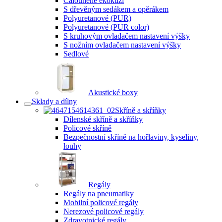
Čalouněné ekokůží
S dřevěným sedákem a opěrákem
Polyuretanové (PUR)
Polyuretanové (PUR color)
S kruhovým ovladačem nastavení výšky
S nožním ovladačem nastavení výšky
Sedlové
Akustické boxy
Sklady a dílny
Skříně a skříňky
Dílenské skříně a skříňky
Policové skříně
Bezpečnostní skříně na hořlaviny, kyseliny,
louhy
Regály
Regály na pneumatiky
Mobilní policové regály
Nerezové policové regály
Zdravotnické regály