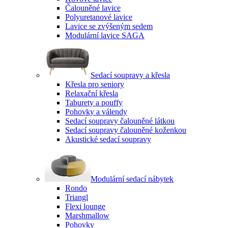
Čalouněné lavice
Polyuretanové lavice
Lavice se zvýšeným sedem
Modulární lavice SAGA
Sedací soupravy a křesla
Křesla pro seniory
Relaxační křesla
Taburety a pouffy
Pohovky a válendy
Sedací soupravy čalouněné látkou
Sedací soupravy čalouněné koženkou
Akustické sedací soupravy
Modulární sedací nábytek
Rondo
Triangl
Flexi lounge
Marshmallow
Pohovky