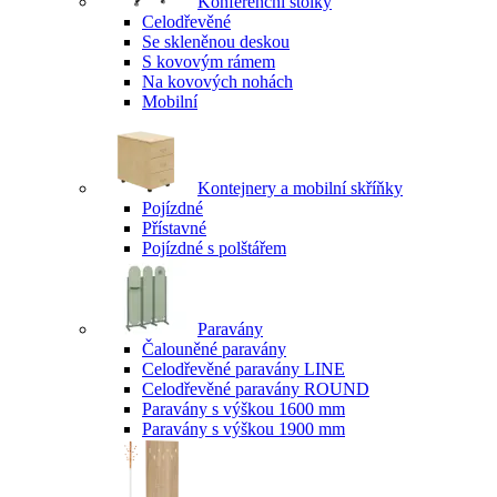
Konferenční stolky
Celodřevěné
Se skleněnou deskou
S kovovým rámem
Na kovových nohách
Mobilní
Kontejnery a mobilní skříňky
Pojízdné
Přístavné
Pojízdné s polštářem
Paravány
Čalouněné paravány
Celodřevěné paravány LINE
Celodřevěné paravány ROUND
Paravány s výškou 1600 mm
Paravány s výškou 1900 mm