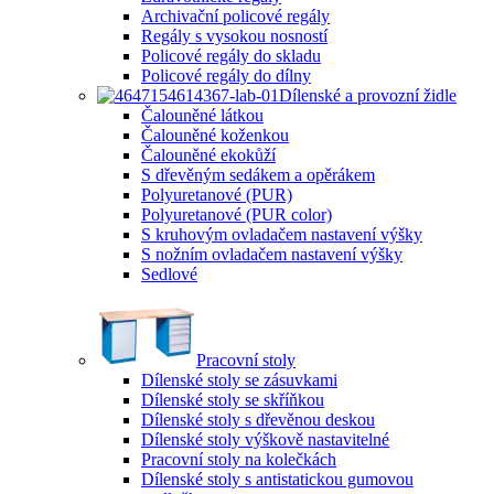
Archivační policové regály
Regály s vysokou nosností
Policové regály do skladu
Policové regály do dílny
Dílenské a provozní židle
Čalouněné látkou
Čalouněné koženkou
Čalouněné ekokůží
S dřevěným sedákem a opěrákem
Polyuretanové (PUR)
Polyuretanové (PUR color)
S kruhovým ovladačem nastavení výšky
S nožním ovladačem nastavení výšky
Sedlové
Pracovní stoly
Dílenské stoly se zásuvkami
Dílenské stoly se skříňkou
Dílenské stoly s dřevěnou deskou
Dílenské stoly výškově nastavitelné
Pracovní stoly na kolečkách
Dílenské stoly s antistatickou gumovou