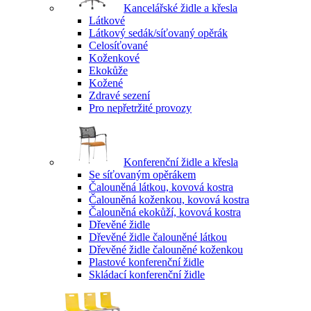
Kancelářské židle a křesla
Látkové
Látkový sedák/síťovaný opěrák
Celosíťované
Koženkové
Ekokůže
Kožené
Zdravé sezení
Pro nepřetržité provozy
Konferenční židle a křesla
Se síťovaným opěrákem
Čalouněná látkou, kovová kostra
Čalouněná koženkou, kovová kostra
Čalouněná ekokůží, kovová kostra
Dřevěné židle
Dřevěné židle čalouněné látkou
Dřevěné židle čalouněné koženkou
Plastové konferenční židle
Skládací konferenční židle