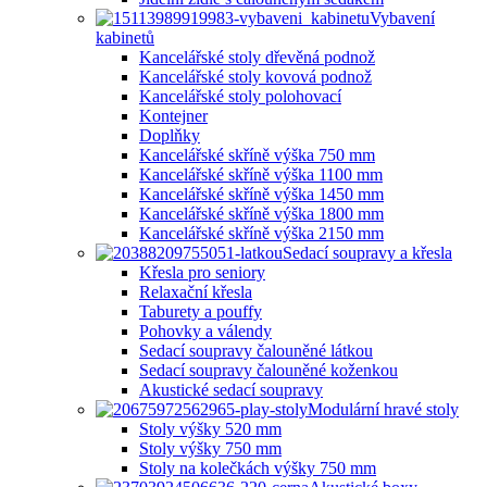
Vybavení
kabinetů
Kancelářské stoly dřevěná podnož
Kancelářské stoly kovová podnož
Kancelářské stoly polohovací
Kontejner
Doplňky
Kancelářské skříně výška 750 mm
Kancelářské skříně výška 1100 mm
Kancelářské skříně výška 1450 mm
Kancelářské skříně výška 1800 mm
Kancelářské skříně výška 2150 mm
Sedací soupravy a křesla
Křesla pro seniory
Relaxační křesla
Taburety a pouffy
Pohovky a válendy
Sedací soupravy čalouněné látkou
Sedací soupravy čalouněné koženkou
Akustické sedací soupravy
Modulární hravé stoly
Stoly výšky 520 mm
Stoly výšky 750 mm
Stoly na kolečkách výšky 750 mm