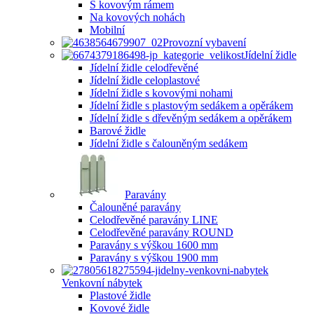
S kovovým rámem
Na kovových nohách
Mobilní
Provozní vybavení
Jídelní židle
Jídelní židle celodřevěné
Jídelní židle celoplastové
Jídelní židle s kovovými nohami
Jídelní židle s plastovým sedákem a opěrákem
Jídelní židle s dřevěným sedákem a opěrákem
Barové židle
Jídelní židle s čalouněným sedákem
Paravány
Čalouněné paravány
Celodřevěné paravány LINE
Celodřevěné paravány ROUND
Paravány s výškou 1600 mm
Paravány s výškou 1900 mm
Venkovní nábytek
Plastové židle
Kovové židle