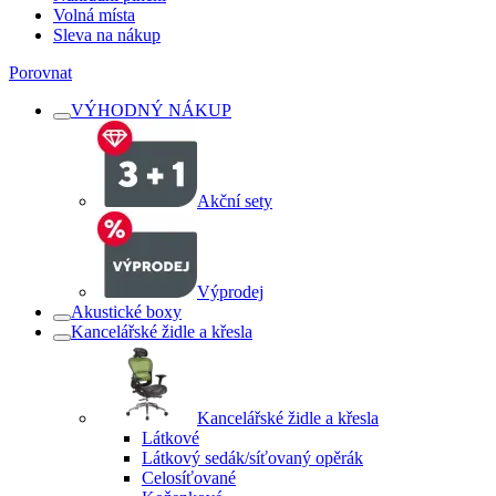
Volná místa
Sleva na nákup
Porovnat
VÝHODNÝ NÁKUP
Akční sety
Výprodej
Akustické boxy
Kancelářské židle a křesla
Kancelářské židle a křesla
Látkové
Látkový sedák/síťovaný opěrák
Celosíťované