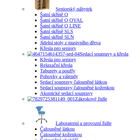
Seniorský nábytek
Šatní skříně Q
Šatní skříně Q OVAL
Šatní skříně Q LINE
Šatní skříně SLS
Šatní skříně SLN
Jídelní stoly z masivního dřeva
Křesla pro seniory
Sedací soupravy a křesla
Křesla pro seniory
Relaxační křesla
Taburety a pouffy
Pohovky a válendy
Sedací soupravy čalouněné látkou
Sedací soupravy čalouněné koženkou
Akustické sedací soupravy
Zákrokové židle
Laboratorní a provozní židle
Čalouněné látkou
Čalouněné koženkou