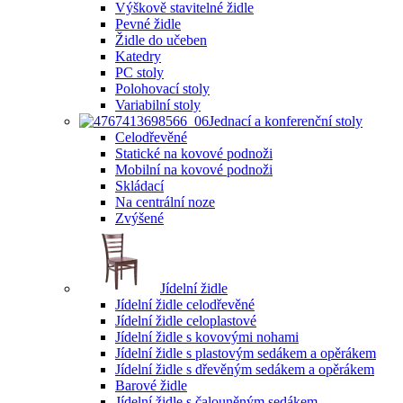
Výškově stavitelné židle
Pevné židle
Židle do učeben
Katedry
PC stoly
Polohovací stoly
Variabilní stoly
Jednací a konferenční stoly
Celodřevěné
Statické na kovové podnoži
Mobilní na kovové podnoži
Skládací
Na centrální noze
Zvýšené
Jídelní židle
Jídelní židle celodřevěné
Jídelní židle celoplastové
Jídelní židle s kovovými nohami
Jídelní židle s plastovým sedákem a opěrákem
Jídelní židle s dřevěným sedákem a opěrákem
Barové židle
Jídelní židle s čalouněným sedákem