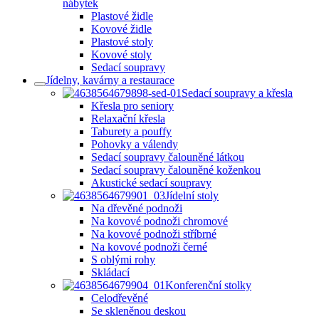
nábytek
Plastové židle
Kovové židle
Plastové stoly
Kovové stoly
Sedací soupravy
Jídelny, kavárny a restaurace
Sedací soupravy a křesla
Křesla pro seniory
Relaxační křesla
Taburety a pouffy
Pohovky a válendy
Sedací soupravy čalouněné látkou
Sedací soupravy čalouněné koženkou
Akustické sedací soupravy
Jídelní stoly
Na dřevěné podnoži
Na kovové podnoži chromové
Na kovové podnoži stříbrné
Na kovové podnoži černé
S oblými rohy
Skládací
Konferenční stolky
Celodřevěné
Se skleněnou deskou