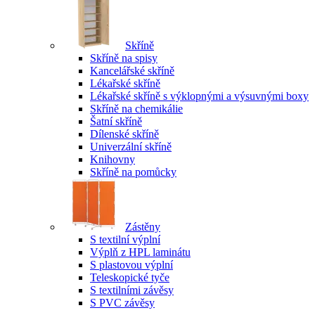
Skříně
Skříně na spisy
Kancelářské skříně
Lékařské skříně
Lékařské skříně s výklopnými a výsuvnými boxy
Skříně na chemikálie
Šatní skříně
Dílenské skříně
Univerzální skříně
Knihovny
Skříně na pomůcky
Zástěny
S textilní výplní
Výplň z HPL laminátu
S plastovou výplní
Teleskopické tyče
S textilními závěsy
S PVC závěsy