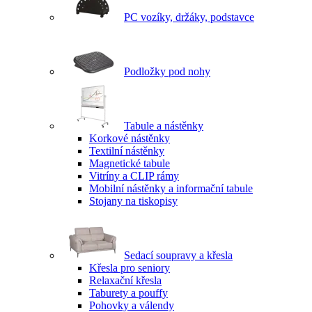
PC vozíky, držáky, podstavce
Podložky pod nohy
Tabule a nástěnky
Korkové nástěnky
Textilní nástěnky
Magnetické tabule
Vitríny a CLIP rámy
Mobilní nástěnky a informační tabule
Stojany na tiskopisy
Sedací soupravy a křesla
Křesla pro seniory
Relaxační křesla
Taburety a pouffy
Pohovky a válendy