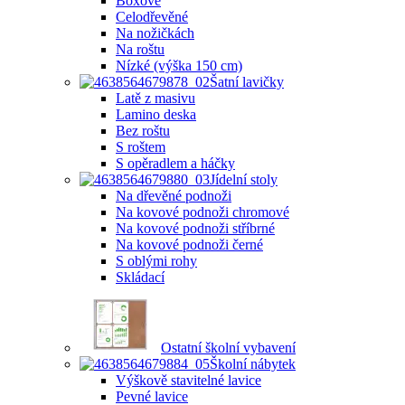
Boxové
Celodřevěné
Na nožičkách
Na roštu
Nízké (výška 150 cm)
Šatní lavičky
Latě z masivu
Lamino deska
Bez roštu
S roštem
S opěradlem a háčky
Jídelní stoly
Na dřevěné podnoži
Na kovové podnoži chromové
Na kovové podnoži stříbrné
Na kovové podnoži černé
S oblými rohy
Skládací
Ostatní školní vybavení
Školní nábytek
Výškově stavitelné lavice
Pevné lavice