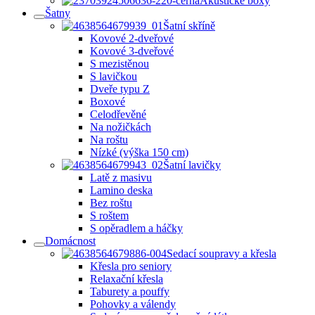
Akustické boxy
Šatny
Šatní skříně
Kovové 2-dveřové
Kovové 3-dveřové
S mezistěnou
S lavičkou
Dveře typu Z
Boxové
Celodřevěné
Na nožičkách
Na roštu
Nízké (výška 150 cm)
Šatní lavičky
Latě z masivu
Lamino deska
Bez roštu
S roštem
S opěradlem a háčky
Domácnost
Sedací soupravy a křesla
Křesla pro seniory
Relaxační křesla
Taburety a pouffy
Pohovky a válendy