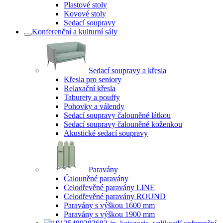
Plastové stoly
Kovové stoly
Sedací soupravy
Konferenční a kulturní sály
Sedací soupravy a křesla
Křesla pro seniory
Relaxační křesla
Taburety a pouffy
Pohovky a válendy
Sedací soupravy čalouněné látkou
Sedací soupravy čalouněné koženkou
Akustické sedací soupravy
Paravány
Čalouněné paravány
Celodřevěné paravány LINE
Celodřevěné paravány ROUND
Paravány s výškou 1600 mm
Paravány s výškou 1900 mm