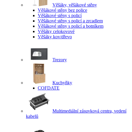
Věšáky, věšákové stěny
Věšákové stěny bez police
Věšákové stěny s policí
Věšákové stěny s policí a zrcadlem
Věšákové stěny s policí a botníkem
Věšáky celokovové
Věšáky kov/dřevo
Trezory
Kuchyňky
COFDATE
Multimediální zásuvková centra, vedení
kabelů