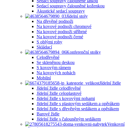
Sedací soupravy čalouněné látkou
Sedací soupravy čalouněné koženkou
Akustické sedací soupravy
Jídelní stoly
Na dřevěné podnoži
Na kovové podnoži chromové
Na kovové podnoži stříbrné
Na kovové podnoži černé
S oblými rohy
Skládací
Konferenční stolky
Celodřevěné
Se skleněnou deskou
S kovovým rámem
Na kovových nohách
Mobilní
Jídelní židle
Jídelní židle celodřevěné
Jídelní židle celoplastové
Jídelní židle s kovovými nohami
Jídelní židle s plastovým sedákem a opěrákem
Jídelní židle s dřevěným sedákem a opěrákem
Barové židle
Jídelní židle s čalouněným sedákem
Venkovní