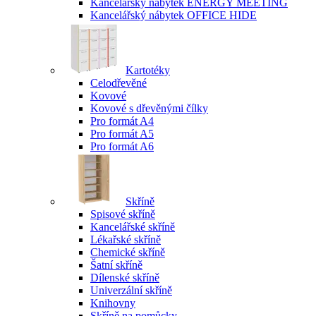
Kancelářský nábytek ENERGY MEETING
Kancelářský nábytek OFFICE HIDE
Kartotéky
Celodřevěné
Kovové
Kovové s dřevěnými čílky
Pro formát A4
Pro formát A5
Pro formát A6
Skříně
Spisové skříně
Kancelářské skříně
Lékařské skříně
Chemické skříně
Šatní skříně
Dílenské skříně
Univerzální skříně
Knihovny
Skříně na pomůcky