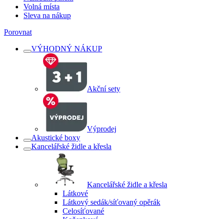
Volná místa
Sleva na nákup
Porovnat
VÝHODNÝ NÁKUP
Akční sety
Výprodej
Akustické boxy
Kancelářské židle a křesla
Kancelářské židle a křesla
Látkové
Látkový sedák/síťovaný opěrák
Celosíťované