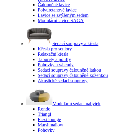
Čalouněné lavice
Polyuretanové lavice
Lavice se zvýšeným sedem
Modulární lavice SAGA
Sedací soupravy a křesla
Křesla pro seniory
Relaxační křesla
Taburety a pouffy
Pohovky a válendy
Sedací soupravy čalouněné látkou
Sedací soupravy čalouněné koženkou
Akustické sedací soupravy
Modulární sedací nábytek
Rondo
Triangl
Flexi lounge
Marshmallow
Pohovky