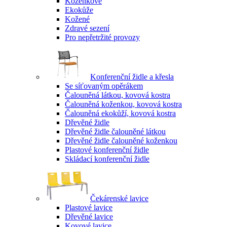
Koženkové
Ekokůže
Kožené
Zdravé sezení
Pro nepřetržité provozy
Konferenční židle a křesla
Se síťovaným opěrákem
Čalouněná látkou, kovová kostra
Čalouněná koženkou, kovová kostra
Čalouněná ekokůží, kovová kostra
Dřevěné židle
Dřevěné židle čalouněné látkou
Dřevěné židle čalouněné koženkou
Plastové konferenční židle
Skládací konferenční židle
Čekárenské lavice
Plastové lavice
Dřevěné lavice
Kovové lavice