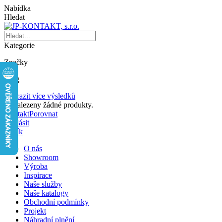
Nabídka
Hledat
Kategorie
Značky
Blog
Zobrazit více výsledků
Nenalezeny žádné produkty.
Kontakt
Porovnat
Přihlásit
Košík
O nás
Showroom
Výroba
Inspirace
Naše služby
Naše katalogy
Obchodní podmínky
Projekt
Náhradní plnění