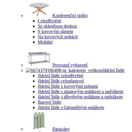
Konferenční stolky
Celodřevěné
Se skleněnou deskou
S kovovým rámem
Na kovových nohách
Mobilní
Provozní vybavení
Jídelní židle
Jídelní židle celodřevěné
Jídelní židle celoplastové
Jídelní židle s kovovými nohami
Jídelní židle s plastovým sedákem a opěrákem
Jídelní židle s dřevěným sedákem a opěrákem
Barové židle
Jídelní židle s čalouněným sedákem
Paravány