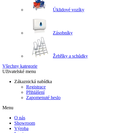
Úklidové vozíky
Zásobníky
Žebříky a schůdky
Všechny kategorie
Uživatelské menu
Zákaznická nabídka
Registrace
Přihlášení
Zapomenuté heslo
Menu
O nás
Showroom
Výroba