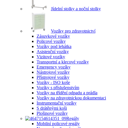
Jídelní stolky a noční stolky
Vozíky pro zdravotnictví
Zásuvkové vozíky
Policové vozíky
Vozíky pod lehátka
Asistenční vozíky
Vizitové vozíky
Transportní a klecové vozíky
Emergency vozíky
Nástrojové vozíky
Přístrojové vozíky
Vozíky - ISO koše
Vozíky s příslušenstvím
Vozíky na třídění odpadu a prádla
Vozíky na zdravotnickou dokumentaci
Instrumentační vozíky
S drátěnými koši
Plošinové vozíky
Regály
Mobilní policové regály