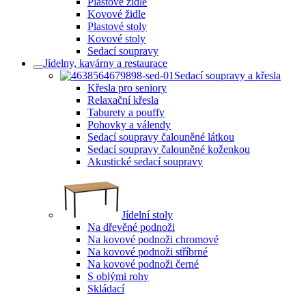
Plastové židle
Kovové židle
Plastové stoly
Kovové stoly
Sedací soupravy
Jídelny, kavárny a restaurace
Sedací soupravy a křesla
Křesla pro seniory
Relaxační křesla
Taburety a pouffy
Pohovky a válendy
Sedací soupravy čalouněné látkou
Sedací soupravy čalouněné koženkou
Akustické sedací soupravy
Jídelní stoly
Na dřevěné podnoži
Na kovové podnoži chromové
Na kovové podnoži stříbrné
Na kovové podnoži černé
S oblými rohy
Skládací