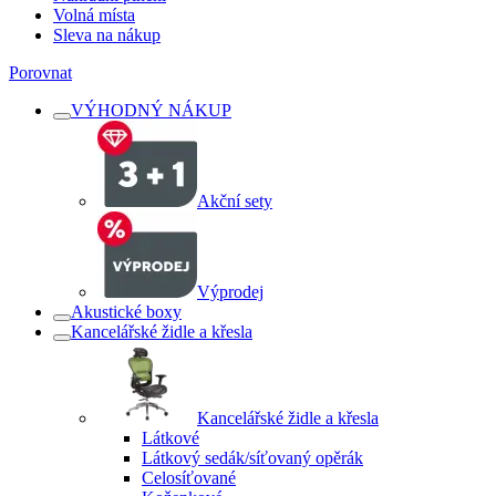
Volná místa
Sleva na nákup
Porovnat
VÝHODNÝ NÁKUP
Akční sety
Výprodej
Akustické boxy
Kancelářské židle a křesla
Kancelářské židle a křesla
Látkové
Látkový sedák/síťovaný opěrák
Celosíťované