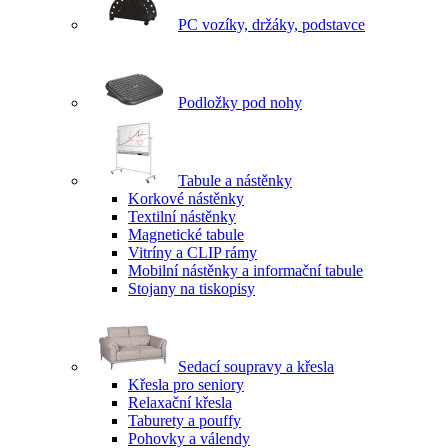
PC vozíky, držáky, podstavce
Podložky pod nohy
Tabule a nástěnky
Korkové nástěnky
Textilní nástěnky
Magnetické tabule
Vitríny a CLIP rámy
Mobilní nástěnky a informační tabule
Stojany na tiskopisy
Sedací soupravy a křesla
Křesla pro seniory
Relaxační křesla
Taburety a pouffy
Pohovky a válendy