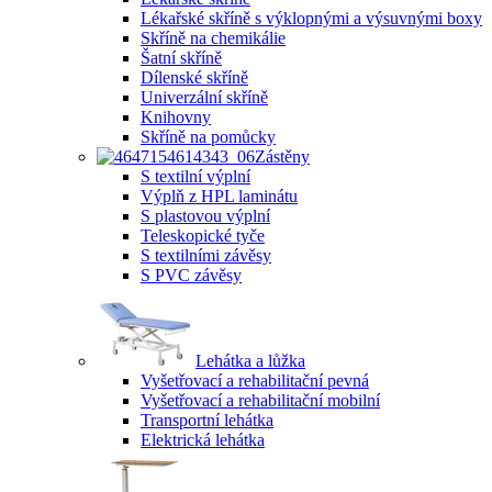
Lékařské skříně s výklopnými a výsuvnými boxy
Skříně na chemikálie
Šatní skříně
Dílenské skříně
Univerzální skříně
Knihovny
Skříně na pomůcky
Zástěny
S textilní výplní
Výplň z HPL laminátu
S plastovou výplní
Teleskopické tyče
S textilními závěsy
S PVC závěsy
Lehátka a lůžka
Vyšetřovací a rehabilitační pevná
Vyšetřovací a rehabilitační mobilní
Transportní lehátka
Elektrická lehátka