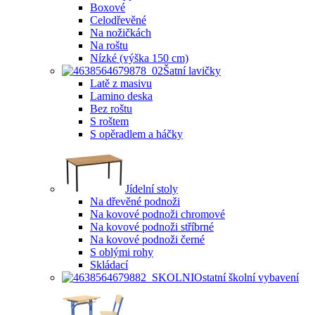
Boxové
Celodřevěné
Na nožičkách
Na roštu
Nízké (výška 150 cm)
Šatní lavičky
Latě z masivu
Lamino deska
Bez roštu
S roštem
S opěradlem a háčky
Jídelní stoly
Na dřevěné podnoži
Na kovové podnoži chromové
Na kovové podnoži stříbrné
Na kovové podnoži černé
S oblými rohy
Skládací
Ostatní školní vybavení