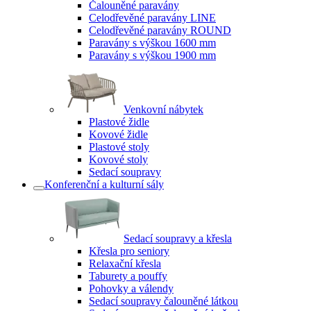
Čalouněné paravány
Celodřevěné paravány LINE
Celodřevěné paravány ROUND
Paravány s výškou 1600 mm
Paravány s výškou 1900 mm
Venkovní nábytek
Plastové židle
Kovové židle
Plastové stoly
Kovové stoly
Sedací soupravy
Konferenční a kulturní sály
Sedací soupravy a křesla
Křesla pro seniory
Relaxační křesla
Taburety a pouffy
Pohovky a válendy
Sedací soupravy čalouněné látkou