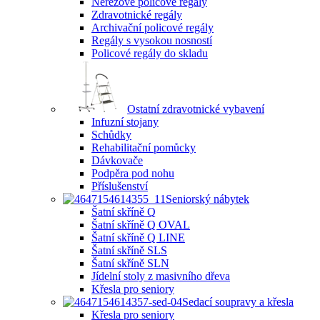
Nerezové policové regály
Zdravotnické regály
Archivační policové regály
Regály s vysokou nosností
Policové regály do skladu
Ostatní zdravotnické vybavení
Infuzní stojany
Schůdky
Rehabilitační pomůcky
Dávkovače
Podpěra pod nohu
Příslušenství
Seniorský nábytek
Šatní skříně Q
Šatní skříně Q OVAL
Šatní skříně Q LINE
Šatní skříně SLS
Šatní skříně SLN
Jídelní stoly z masivního dřeva
Křesla pro seniory
Sedací soupravy a křesla
Křesla pro seniory