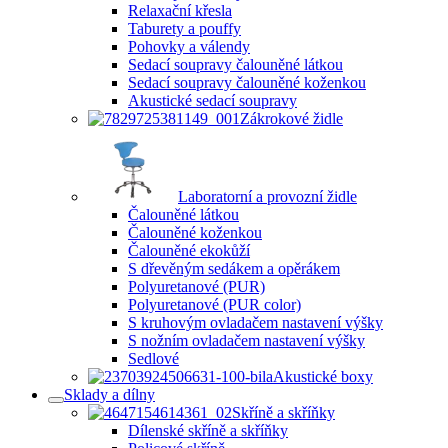
Relaxační křesla
Taburety a pouffy
Pohovky a válendy
Sedací soupravy čalouněné látkou
Sedací soupravy čalouněné koženkou
Akustické sedací soupravy
Zákrokové židle
Laboratorní a provozní židle
Čalouněné látkou
Čalouněné koženkou
Čalouněné ekokůží
S dřevěným sedákem a opěrákem
Polyuretanové (PUR)
Polyuretanové (PUR color)
S kruhovým ovladačem nastavení výšky
S nožním ovladačem nastavení výšky
Sedlové
Akustické boxy
Sklady a dílny
Skříně a skříňky
Dílenské skříně a skříňky