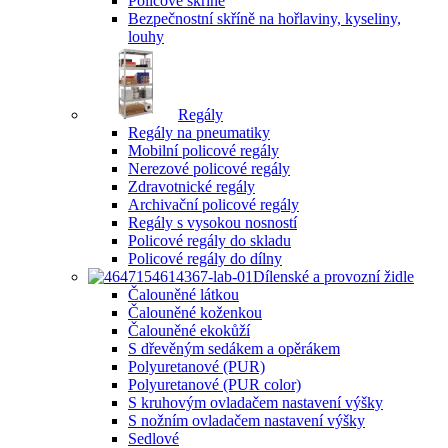
Policové skříně
Bezpečnostní skříně na hořlaviny, kyseliny,
louhy
Regály
Regály na pneumatiky
Mobilní policové regály
Nerezové policové regály
Zdravotnické regály
Archivační policové regály
Regály s vysokou nosností
Policové regály do skladu
Policové regály do dílny
Dílenské a provozní židle
Čalouněné látkou
Čalouněné koženkou
Čalouněné ekokůží
S dřevěným sedákem a opěrákem
Polyuretanové (PUR)
Polyuretanové (PUR color)
S kruhovým ovladačem nastavení výšky
S nožním ovladačem nastavení výšky
Sedlové