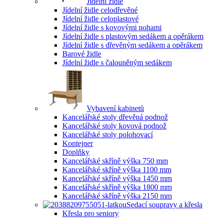
Jídelní židle
Jídelní židle celodřevěné
Jídelní židle celoplastové
Jídelní židle s kovovými nohami
Jídelní židle s plastovým sedákem a opěrákem
Jídelní židle s dřevěným sedákem a opěrákem
Barové židle
Jídelní židle s čalouněným sedákem
Vybavení kabinetů
Kancelářské stoly dřevěná podnož
Kancelářské stoly kovová podnož
Kancelářské stoly polohovací
Kontejner
Doplňky
Kancelářské skříně výška 750 mm
Kancelářské skříně výška 1100 mm
Kancelářské skříně výška 1450 mm
Kancelářské skříně výška 1800 mm
Kancelářské skříně výška 2150 mm
Sedací soupravy a křesla
Křesla pro seniory