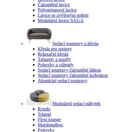
Čalouněné lavice
Polyuretanové lavice
Lavice se zvýšeným sedem
Modulární lavice SAGA
Sedací soupravy a křesla
Křesla pro seniory
Relaxační křesla
Taburety a pouffy
Pohovky a válendy
Sedací soupravy čalouněné látkou
Sedací soupravy čalouněné koženkou
Akustické sedací soupravy
Modulární sedací nábytek
Rondo
Triangl
Flexi lounge
Marshmallow
Pohovky