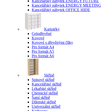
Kancelářský nábytek ENERGY FUTURE
Kancelářský nábytek ENERGY MEETING
Kancelářský nábytek OFFICE HIDE
Kartotéky
Celodřevěné
Kovové
Kovové s dřevěnými čílky
Pro formát A4
Pro formát A5
Pro formát A6
Skříně
Spisové skříně
Kancelářské skříně
Lékařské skříně
Chemické skříně
Šatní skříně
Dílenské skříně
Univerzální skříně
Knihovny