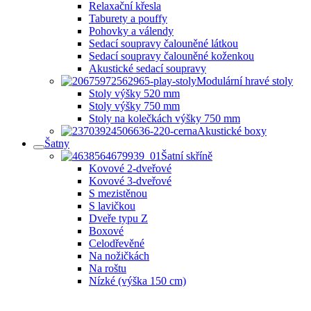
Relaxační křesla
Taburety a pouffy
Pohovky a válendy
Sedací soupravy čalouněné látkou
Sedací soupravy čalouněné koženkou
Akustické sedací soupravy
Modulární hravé stoly
Stoly výšky 520 mm
Stoly výšky 750 mm
Stoly na kolečkách výšky 750 mm
Akustické boxy
Šatny
Šatní skříně
Kovové 2-dveřové
Kovové 3-dveřové
S mezistěnou
S lavičkou
Dveře typu Z
Boxové
Celodřevěné
Na nožičkách
Na roštu
Nízké (výška 150 cm)