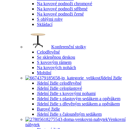
Na kovové podnoži chromové
Na kovové podnoži stříbrné
Na kovové podnoži černé
S oblými rohy
Skládací
Konferenční stolky
Celodřevěné
Se skleněnou deskou
S kovovým rámem
Na kovových nohách
Mobilní
Jídelní židle
Jídelní židle celodřevěné
Jídelní židle celoplastové
Jídelní židle s kovovými nohami
Jídelní židle s plastovým sedákem a opěrákem
Jídelní židle s dřevěným sedákem a opěrákem
Barové židle
Jídelní židle s čalouněným sedákem
Venkovní
nábytek