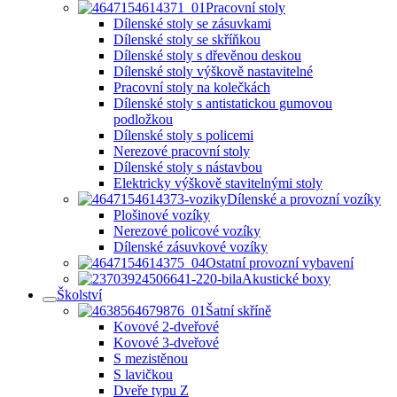
Pracovní stoly
Dílenské stoly se zásuvkami
Dílenské stoly se skříňkou
Dílenské stoly s dřevěnou deskou
Dílenské stoly výškově nastavitelné
Pracovní stoly na kolečkách
Dílenské stoly s antistatickou gumovou
podložkou
Dílenské stoly s policemi
Nerezové pracovní stoly
Dílenské stoly s nástavbou
Elektricky výškově stavitelnými stoly
Dílenské a provozní vozíky
Plošinové vozíky
Nerezové policové vozíky
Dílenské zásuvkové vozíky
Ostatní provozní vybavení
Akustické boxy
Školství
Šatní skříně
Kovové 2-dveřové
Kovové 3-dveřové
S mezistěnou
S lavičkou
Dveře typu Z