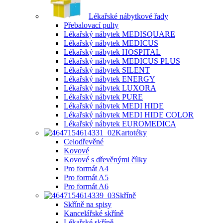
Lékařské nábytkové řady
Přebalovací pulty
Lékařský nábytek MEDISQUARE
Lékařský nábytek MEDICUS
Lékařský nábytek HOSPITAL
Lékařský nábytek MEDICUS PLUS
Lékařský nábytek SILENT
Lékařský nábytek ENERGY
Lékařský nábytek LUXORA
Lékařský nábytek PURE
Lékařský nábytek MEDI HIDE
Lékařský nábytek MEDI HIDE COLOR
Lékařský nábytek EUROMEDICA
Kartotéky
Celodřevěné
Kovové
Kovové s dřevěnými čílky
Pro formát A4
Pro formát A5
Pro formát A6
Skříně
Skříně na spisy
Kancelářské skříně
Lékařské skříně