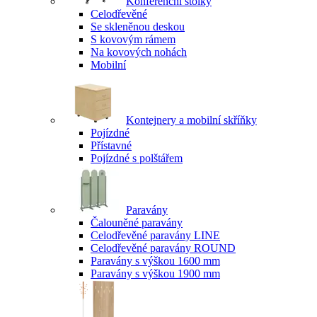
Konferenční stolky
Celodřevěné
Se skleněnou deskou
S kovovým rámem
Na kovových nohách
Mobilní
Kontejnery a mobilní skříňky
Pojízdné
Přístavné
Pojízdné s polštářem
Paravány
Čalouněné paravány
Celodřevěné paravány LINE
Celodřevěné paravány ROUND
Paravány s výškou 1600 mm
Paravány s výškou 1900 mm