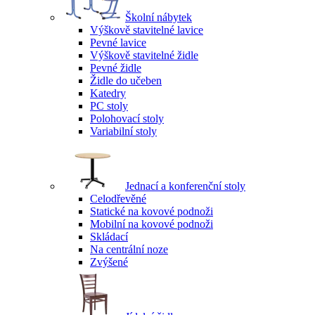
Školní nábytek
Výškově stavitelné lavice
Pevné lavice
Výškově stavitelné židle
Pevné židle
Židle do učeben
Katedry
PC stoly
Polohovací stoly
Variabilní stoly
Jednací a konferenční stoly
Celodřevěné
Statické na kovové podnoži
Mobilní na kovové podnoži
Skládací
Na centrální noze
Zvýšené