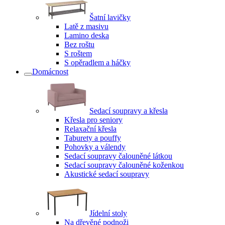
Šatní lavičky
Latě z masivu
Lamino deska
Bez roštu
S roštem
S opěradlem a háčky
Domácnost
Sedací soupravy a křesla
Křesla pro seniory
Relaxační křesla
Taburety a pouffy
Pohovky a válendy
Sedací soupravy čalouněné látkou
Sedací soupravy čalouněné koženkou
Akustické sedací soupravy
Jídelní stoly
Na dřevěné podnoži