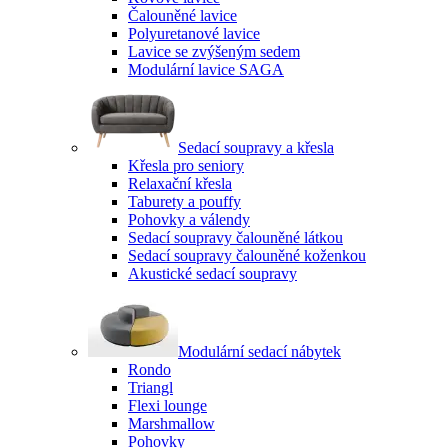
Čalouněné lavice
Polyuretanové lavice
Lavice se zvýšeným sedem
Modulární lavice SAGA
Sedací soupravy a křesla
Křesla pro seniory
Relaxační křesla
Taburety a pouffy
Pohovky a válendy
Sedací soupravy čalouněné látkou
Sedací soupravy čalouněné koženkou
Akustické sedací soupravy
Modulární sedací nábytek
Rondo
Triangl
Flexi lounge
Marshmallow
Pohovky