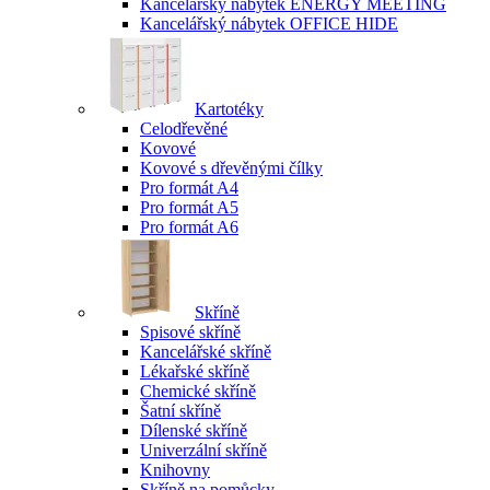
Kancelářský nábytek ENERGY MEETING
Kancelářský nábytek OFFICE HIDE
Kartotéky
Celodřevěné
Kovové
Kovové s dřevěnými čílky
Pro formát A4
Pro formát A5
Pro formát A6
Skříně
Spisové skříně
Kancelářské skříně
Lékařské skříně
Chemické skříně
Šatní skříně
Dílenské skříně
Univerzální skříně
Knihovny
Skříně na pomůcky