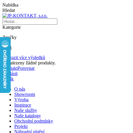
Nabídka
Hledat
Kategorie
Značky
Blog
Zobrazit více výsledků
Nenalezeny žádné produkty.
Kontakt
Porovnat
Přihlásit
Košík
O nás
Showroom
Výroba
Inspirace
Naše služby
Naše katalogy
Obchodní podmínky
Projekt
Náhradní plnění