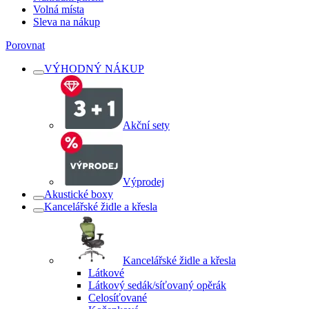
Volná místa
Sleva na nákup
Porovnat
VÝHODNÝ NÁKUP
Akční sety
Výprodej
Akustické boxy
Kancelářské židle a křesla
Kancelářské židle a křesla
Látkové
Látkový sedák/síťovaný opěrák
Celosíťované