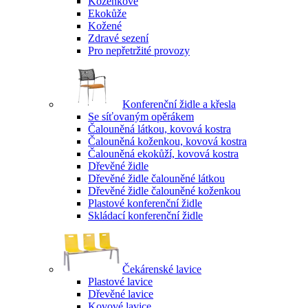
Koženkové
Ekokůže
Kožené
Zdravé sezení
Pro nepřetržité provozy
Konferenční židle a křesla
Se síťovaným opěrákem
Čalouněná látkou, kovová kostra
Čalouněná koženkou, kovová kostra
Čalouněná ekokůží, kovová kostra
Dřevěné židle
Dřevěné židle čalouněné látkou
Dřevěné židle čalouněné koženkou
Plastové konferenční židle
Skládací konferenční židle
Čekárenské lavice
Plastové lavice
Dřevěné lavice
Kovové lavice