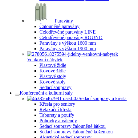
Paravány
Čalouněné paravány
Celodřevěné paravány LINE
Celodřevěné paravány ROUND
Paravány s výškou 1600 mm
Paravány s výškou 1900 mm
Venkovní nábytek
Plastové židle
Kovové židle
Plastové stoly
Kovové stoly
Sedací soupravy
Konferenční a kulturní sály
Sedací soupravy a křesla
Křesla pro seniory
Relaxační křesla
Taburety a pouffy
Pohovky a válendy
Sedací soupravy čalouněné látkou
Sedací soupravy čalouněné koženkou
Akustické sedací soupravy