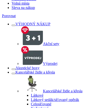
Volná místa
Sleva na nákup
Porovnat
VÝHODNÝ NÁKUP
Akční sety
Výprodej
Akustické boxy
Kancelářské židle a křesla
Kancelářské židle a křesla
Látkové
Látkový sedák/síťovaný opěrák
Celosíťované