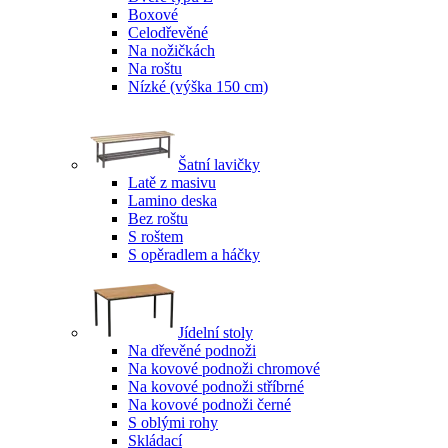
Boxové
Celodřevěné
Na nožičkách
Na roštu
Nízké (výška 150 cm)
Šatní lavičky
Latě z masivu
Lamino deska
Bez roštu
S roštem
S opěradlem a háčky
Jídelní stoly
Na dřevěné podnoži
Na kovové podnoži chromové
Na kovové podnoži stříbrné
Na kovové podnoži černé
S oblými rohy
Skládací