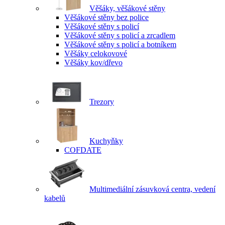
Věšáky, věšákové stěny
Věšákové stěny bez police
Věšákové stěny s policí
Věšákové stěny s policí a zrcadlem
Věšákové stěny s policí a botníkem
Věšáky celokovové
Věšáky kov/dřevo
Trezory
Kuchyňky
COFDATE
Multimediální zásuvková centra, vedení
kabelů