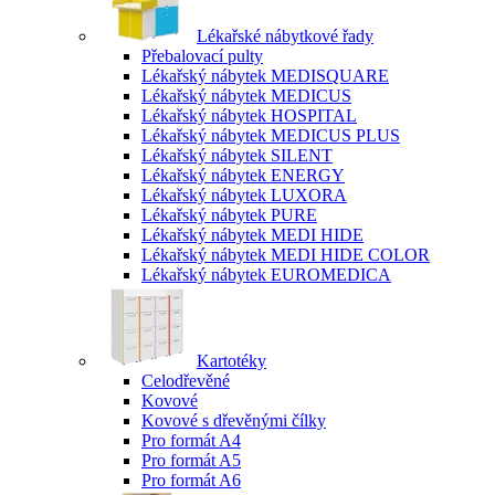
Lékařské nábytkové řady
Přebalovací pulty
Lékařský nábytek MEDISQUARE
Lékařský nábytek MEDICUS
Lékařský nábytek HOSPITAL
Lékařský nábytek MEDICUS PLUS
Lékařský nábytek SILENT
Lékařský nábytek ENERGY
Lékařský nábytek LUXORA
Lékařský nábytek PURE
Lékařský nábytek MEDI HIDE
Lékařský nábytek MEDI HIDE COLOR
Lékařský nábytek EUROMEDICA
Kartotéky
Celodřevěné
Kovové
Kovové s dřevěnými čílky
Pro formát A4
Pro formát A5
Pro formát A6