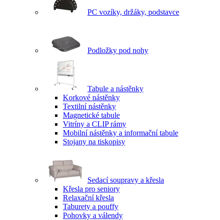
PC vozíky, držáky, podstavce
Podložky pod nohy
Tabule a nástěnky
Korkové nástěnky
Textilní nástěnky
Magnetické tabule
Vitríny a CLIP rámy
Mobilní nástěnky a informační tabule
Stojany na tiskopisy
Sedací soupravy a křesla
Křesla pro seniory
Relaxační křesla
Taburety a pouffy
Pohovky a válendy