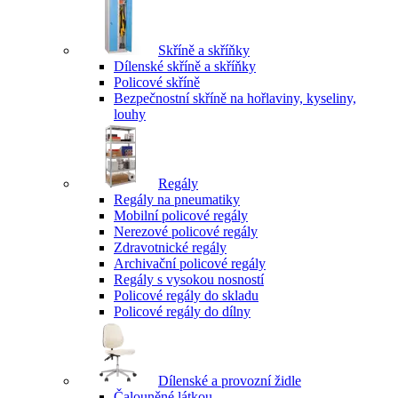
Skříně a skříňky
Dílenské skříně a skříňky
Policové skříně
Bezpečnostní skříně na hořlaviny, kyseliny,
louhy
Regály
Regály na pneumatiky
Mobilní policové regály
Nerezové policové regály
Zdravotnické regály
Archivační policové regály
Regály s vysokou nosností
Policové regály do skladu
Policové regály do dílny
Dílenské a provozní židle
Čalouněné látkou