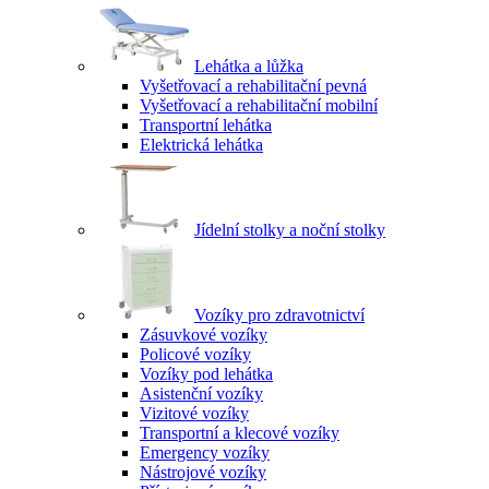
Lehátka a lůžka
Vyšetřovací a rehabilitační pevná
Vyšetřovací a rehabilitační mobilní
Transportní lehátka
Elektrická lehátka
Jídelní stolky a noční stolky
Vozíky pro zdravotnictví
Zásuvkové vozíky
Policové vozíky
Vozíky pod lehátka
Asistenční vozíky
Vizitové vozíky
Transportní a klecové vozíky
Emergency vozíky
Nástrojové vozíky