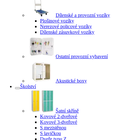
Dílenské a provozní vozíky
Plošinové vozíky
Nerezové policové vozíky
Dílenské zásuvkové vozíky
Ostatní provozní vybavení
Akustické boxy
Školství
Šatní skříně
Kovové 2-dveřové
Kovové 3-dveřové
S mezistěnou
S lavičkou
Dveře typu Z