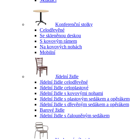
Skládací
Konferenční stolky
Celodřevěné
Se skleněnou deskou
S kovovým rámem
Na kovových nohách
Mobilní
Jídelní židle
Jídelní židle celodřevěné
Jídelní židle celoplastové
Jídelní židle s kovovými nohami
Jídelní židle s plastovým sedákem a opěrákem
Jídelní židle s dřevěným sedákem a opěrákem
Barové židle
Jídelní židle s čalouněným sedákem