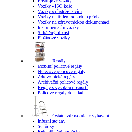
Přístrojové vozíky
Vozíky - ISO koše
Vozíky s příslušenstvím
Vozíky na třídění odpadu a prádla
Vozíky na zdravotnickou dokumentaci
Instrumentační vozíky
S drátěnými koši
Plošinové vozíky
Regály
Mobilní policové regály
Nerezové policové regály
Zdravotnické regály
Archivační policové regály
Regály s vysokou nosností
Policové regály do skladu
Ostatní zdravotnické vybavení
Infuzní stojany
Schůdky
Rehabilitační pomůcky