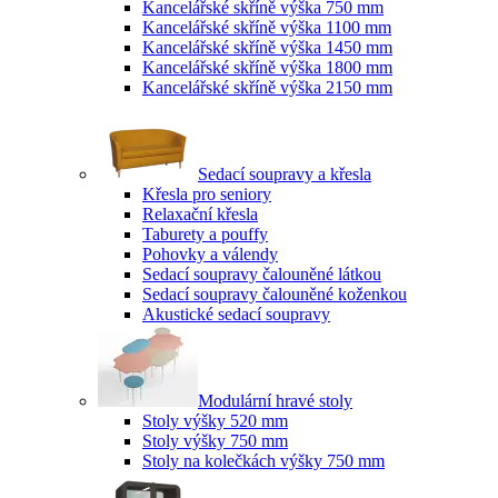
Kancelářské skříně výška 750 mm
Kancelářské skříně výška 1100 mm
Kancelářské skříně výška 1450 mm
Kancelářské skříně výška 1800 mm
Kancelářské skříně výška 2150 mm
Sedací soupravy a křesla
Křesla pro seniory
Relaxační křesla
Taburety a pouffy
Pohovky a válendy
Sedací soupravy čalouněné látkou
Sedací soupravy čalouněné koženkou
Akustické sedací soupravy
Modulární hravé stoly
Stoly výšky 520 mm
Stoly výšky 750 mm
Stoly na kolečkách výšky 750 mm