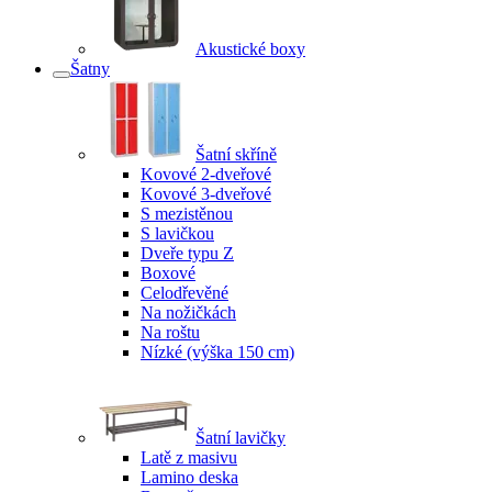
Akustické boxy
Šatny
Šatní skříně
Kovové 2-dveřové
Kovové 3-dveřové
S mezistěnou
S lavičkou
Dveře typu Z
Boxové
Celodřevěné
Na nožičkách
Na roštu
Nízké (výška 150 cm)
Šatní lavičky
Latě z masivu
Lamino deska