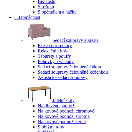
Bez roštu
S roštem
S opěradlem a háčky
Domácnost
Sedací soupravy a křesla
Křesla pro seniory
Relaxační křesla
Taburety a pouffy
Pohovky a válendy
Sedací soupravy čalouněné látkou
Sedací soupravy čalouněné koženkou
Akustické sedací soupravy
Jídelní stoly
Na dřevěné podnoži
Na kovové podnoži chromové
Na kovové podnoži stříbrné
Na kovové podnoži černé
S oblými rohy