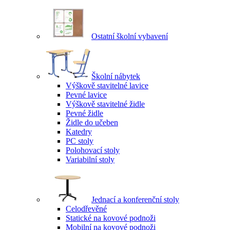
Ostatní školní vybavení
Školní nábytek
Výškově stavitelné lavice
Pevné lavice
Výškově stavitelné židle
Pevné židle
Židle do učeben
Katedry
PC stoly
Polohovací stoly
Variabilní stoly
Jednací a konferenční stoly
Celodřevěné
Statické na kovové podnoži
Mobilní na kovové podnoži