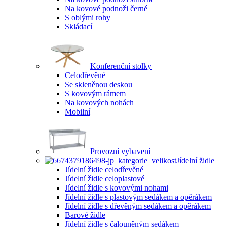
Na kovové podnoži černé
S oblými rohy
Skládací
Konferenční stolky
Celodřevěné
Se skleněnou deskou
S kovovým rámem
Na kovových nohách
Mobilní
Provozní vybavení
Jídelní židle
Jídelní židle celodřevěné
Jídelní židle celoplastové
Jídelní židle s kovovými nohami
Jídelní židle s plastovým sedákem a opěrákem
Jídelní židle s dřevěným sedákem a opěrákem
Barové židle
Jídelní židle s čalouněným sedákem