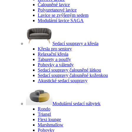
Čalouněné lavice
Polyuretanové lavice
Lavice se zvýšeným sedem
Modulární lavice SAGA
Sedací soupravy a křesla
Křesla pro seniory
Relaxační křesla
Taburety a pouffy
Pohovky a válendy
Sedací soupravy čalouněné látkou
Sedací soupravy čalouněné koženkou
Akustické sedací soupravy
Modulární sedací nábytek
Rondo
Triangl
Flexi lounge
Marshmallow
Pohovky