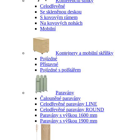
Konferenční stolky
Celodřevěné
Se skleněnou deskou
S kovovým rámem
Na kovových nohách
Mobilní
Kontejnery a mobilní skříňky
Pojízdné
Přístavné
Pojízdné s polštářem
Paravány
Čalouněné paravány
Celodřevěné paravány LINE
Celodřevěné paravány ROUND
Paravány s výškou 1600 mm
Paravány s výškou 1900 mm