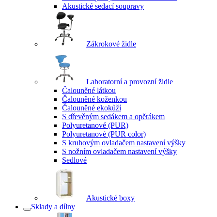
Akustické sedací soupravy
Zákrokové židle
Laboratorní a provozní židle
Čalouněné látkou
Čalouněné koženkou
Čalouněné ekokůží
S dřevěným sedákem a opěrákem
Polyuretanové (PUR)
Polyuretanové (PUR color)
S kruhovým ovladačem nastavení výšky
S nožním ovladačem nastavení výšky
Sedlové
Akustické boxy
Sklady a dílny