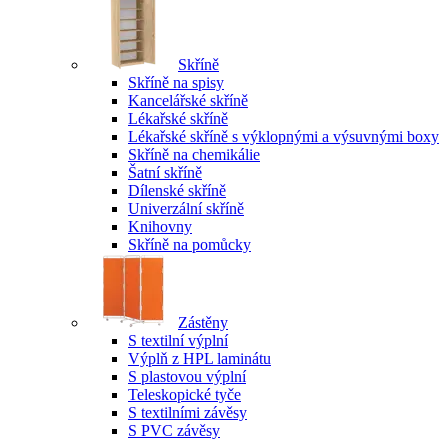
Skříně
Skříně na spisy
Kancelářské skříně
Lékařské skříně
Lékařské skříně s výklopnými a výsuvnými boxy
Skříně na chemikálie
Šatní skříně
Dílenské skříně
Univerzální skříně
Knihovny
Skříně na pomůcky
Zástěny
S textilní výplní
Výplň z HPL laminátu
S plastovou výplní
Teleskopické tyče
S textilními závěsy
S PVC závěsy