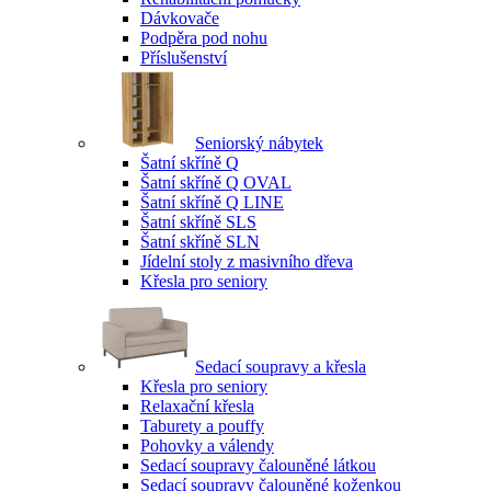
Dávkovače
Podpěra pod nohu
Příslušenství
Seniorský nábytek
Šatní skříně Q
Šatní skříně Q OVAL
Šatní skříně Q LINE
Šatní skříně SLS
Šatní skříně SLN
Jídelní stoly z masivního dřeva
Křesla pro seniory
Sedací soupravy a křesla
Křesla pro seniory
Relaxační křesla
Taburety a pouffy
Pohovky a válendy
Sedací soupravy čalouněné látkou
Sedací soupravy čalouněné koženkou