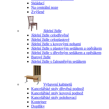
Skládací
Na centrální noze
Zvýšené
Jídelní židle
Jídelní židle celodřevěné
Jídelní židle celoplastové
Jídelní židle s kovovými nohami
Jídelní židle s plastovým sedákem a opěrákem
Jídelní židle s dřevěným sedákem a opěrákem
Barové židle
Jídelní židle s čalouněným sedákem
Vybavení kabinetů
Kancelářské stoly dřevěná podnož
Kancelářské stoly kovová podnož
Kancelářské stoly polohovací
Kontejner
Doplňky