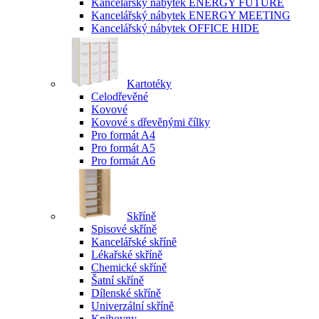
Kancelářský nábytek ENERGY FUTURE
Kancelářský nábytek ENERGY MEETING
Kancelářský nábytek OFFICE HIDE
Kartotéky
Celodřevěné
Kovové
Kovové s dřevěnými čílky
Pro formát A4
Pro formát A5
Pro formát A6
Skříně
Spisové skříně
Kancelářské skříně
Lékařské skříně
Chemické skříně
Šatní skříně
Dílenské skříně
Univerzální skříně
Knihovny