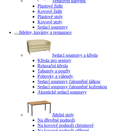
Venkovní nábytek
Plastové židle
Kovové židle
Plastové stoly
Kovové stoly
Sedací soupravy
Jídelny, kavárny a restaurace
Sedací soupravy a křesla
Křesla pro seniory
Relaxační křesla
Taburety a pouffy
Pohovky a válendy
Sedací soupravy čalouněné látkou
Sedací soupravy čalouněné koženkou
Akustické sedací soupravy
Jídelní stoly
Na dřevěné podnoži
Na kovové podnoži chromové
Na kovové podnoži stříbrné