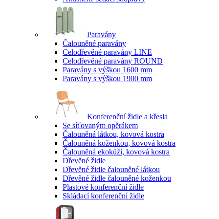
Paravány
Čalouněné paravány
Celodřevěné paravány LINE
Celodřevěné paravány ROUND
Paravány s výškou 1600 mm
Paravány s výškou 1900 mm
Konferenční židle a křesla
Se síťovaným opěrákem
Čalouněná látkou, kovová kostra
Čalouněná koženkou, kovová kostra
Čalouněná ekokůží, kovová kostra
Dřevěné židle
Dřevěné židle čalouněné látkou
Dřevěné židle čalouněné koženkou
Plastové konferenční židle
Skládací konferenční židle