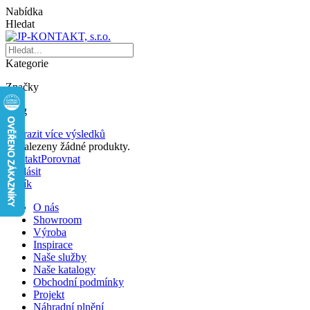
Nabídka
Hledat
Kategorie
Značky
Blog
Zobrazit více výsledků
Nenalezeny žádné produkty.
Kontakt
Porovnat
Přihlásit
Košík
O nás
Showroom
Výroba
Inspirace
Naše služby
Naše katalogy
Obchodní podmínky
Projekt
Náhradní plnění