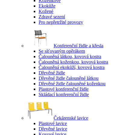
Koženkové
Ekokůže
Kožené
Zdravé sezení
Pro nepřetržité provozy
Konferenční židle a křesla
Se síťovaným opěrákem
Čalouněná látkou, kovová kostra
Čalouněná koženkou, kovová kostra
Čalouněná ekokůží, kovová kostra
Dřevěné židle
Dřevěné židle čalouněné látkou
Dřevěné židle čalouněné koženkou
Plastové konferenční židle
Skládací konferenční židle
Čekárenské lavice
Plastové lavice
Dřevěné lavice
Kovové lavice