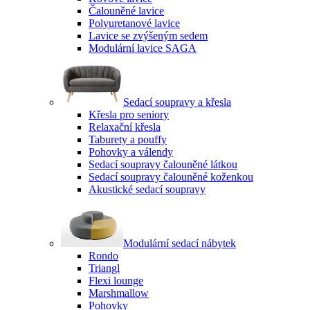
Čalouněné lavice
Polyuretanové lavice
Lavice se zvýšeným sedem
Modulární lavice SAGA
Sedací soupravy a křesla
Křesla pro seniory
Relaxační křesla
Taburety a pouffy
Pohovky a válendy
Sedací soupravy čalouněné látkou
Sedací soupravy čalouněné koženkou
Akustické sedací soupravy
Modulární sedací nábytek
Rondo
Triangl
Flexi lounge
Marshmallow
Pohovky