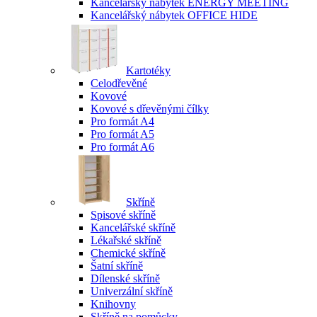
Kancelářský nábytek ENERGY MEETING
Kancelářský nábytek OFFICE HIDE
Kartotéky
Celodřevěné
Kovové
Kovové s dřevěnými čílky
Pro formát A4
Pro formát A5
Pro formát A6
Skříně
Spisové skříně
Kancelářské skříně
Lékařské skříně
Chemické skříně
Šatní skříně
Dílenské skříně
Univerzální skříně
Knihovny
Skříně na pomůcky