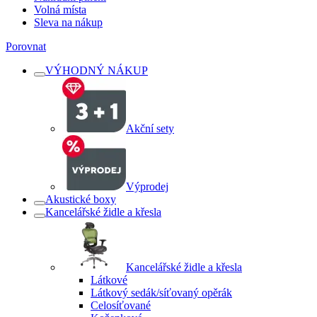
Volná místa
Sleva na nákup
Porovnat
VÝHODNÝ NÁKUP
Akční sety
Výprodej
Akustické boxy
Kancelářské židle a křesla
Kancelářské židle a křesla
Látkové
Látkový sedák/síťovaný opěrák
Celosíťované