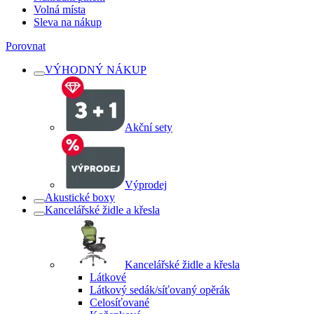
Volná místa
Sleva na nákup
Porovnat
VÝHODNÝ NÁKUP
Akční sety
Výprodej
Akustické boxy
Kancelářské židle a křesla
Kancelářské židle a křesla
Látkové
Látkový sedák/síťovaný opěrák
Celosíťované