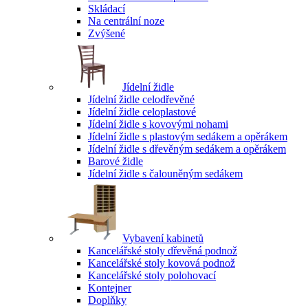
Skládací
Na centrální noze
Zvýšené
Jídelní židle
Jídelní židle celodřevěné
Jídelní židle celoplastové
Jídelní židle s kovovými nohami
Jídelní židle s plastovým sedákem a opěrákem
Jídelní židle s dřevěným sedákem a opěrákem
Barové židle
Jídelní židle s čalouněným sedákem
Vybavení kabinetů
Kancelářské stoly dřevěná podnož
Kancelářské stoly kovová podnož
Kancelářské stoly polohovací
Kontejner
Doplňky