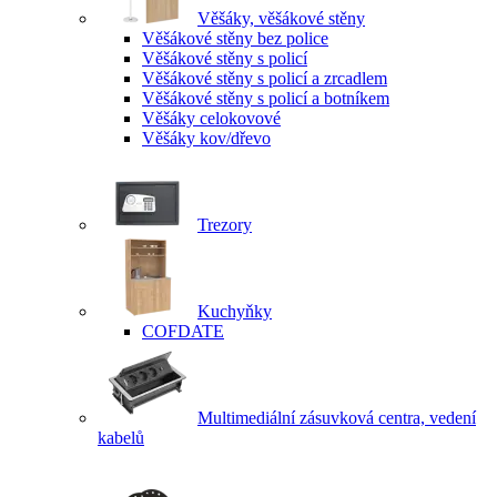
Věšáky, věšákové stěny
Věšákové stěny bez police
Věšákové stěny s policí
Věšákové stěny s policí a zrcadlem
Věšákové stěny s policí a botníkem
Věšáky celokovové
Věšáky kov/dřevo
Trezory
Kuchyňky
COFDATE
Multimediální zásuvková centra, vedení
kabelů