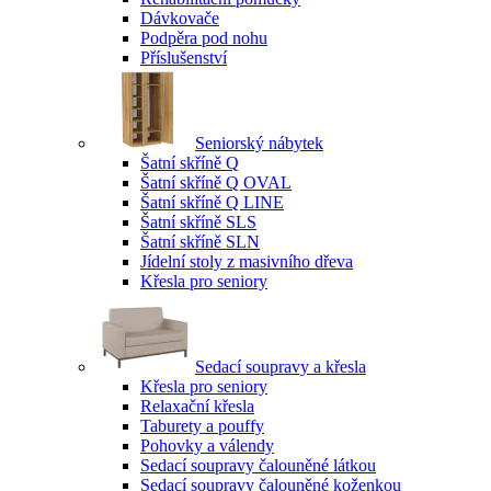
Dávkovače
Podpěra pod nohu
Příslušenství
Seniorský nábytek
Šatní skříně Q
Šatní skříně Q OVAL
Šatní skříně Q LINE
Šatní skříně SLS
Šatní skříně SLN
Jídelní stoly z masivního dřeva
Křesla pro seniory
Sedací soupravy a křesla
Křesla pro seniory
Relaxační křesla
Taburety a pouffy
Pohovky a válendy
Sedací soupravy čalouněné látkou
Sedací soupravy čalouněné koženkou