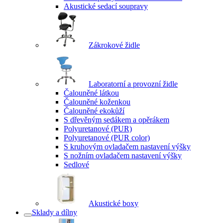
Akustické sedací soupravy
Zákrokové židle
Laboratorní a provozní židle
Čalouněné látkou
Čalouněné koženkou
Čalouněné ekokůží
S dřevěným sedákem a opěrákem
Polyuretanové (PUR)
Polyuretanové (PUR color)
S kruhovým ovladačem nastavení výšky
S nožním ovladačem nastavení výšky
Sedlové
Akustické boxy
Sklady a dílny