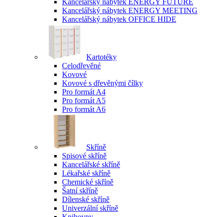
Kancelářský nábytek ENERGY FUTURE
Kancelářský nábytek ENERGY MEETING
Kancelářský nábytek OFFICE HIDE
Kartotéky
Celodřevěné
Kovové
Kovové s dřevěnými čílky
Pro formát A4
Pro formát A5
Pro formát A6
Skříně
Spisové skříně
Kancelářské skříně
Lékařské skříně
Chemické skříně
Šatní skříně
Dílenské skříně
Univerzální skříně
Knihovny