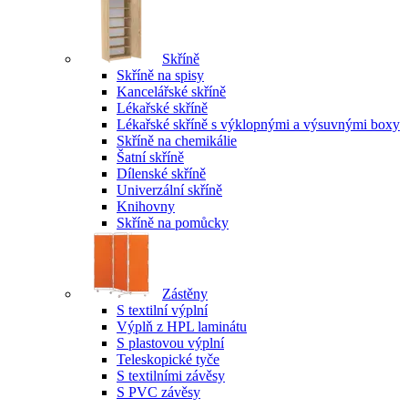
Skříně
Skříně na spisy
Kancelářské skříně
Lékařské skříně
Lékařské skříně s výklopnými a výsuvnými boxy
Skříně na chemikálie
Šatní skříně
Dílenské skříně
Univerzální skříně
Knihovny
Skříně na pomůcky
Zástěny
S textilní výplní
Výplň z HPL laminátu
S plastovou výplní
Teleskopické tyče
S textilními závěsy
S PVC závěsy