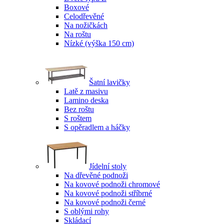
Boxové
Celodřevěné
Na nožičkách
Na roštu
Nízké (výška 150 cm)
Šatní lavičky
Latě z masivu
Lamino deska
Bez roštu
S roštem
S opěradlem a háčky
Jídelní stoly
Na dřevěné podnoži
Na kovové podnoži chromové
Na kovové podnoži stříbrné
Na kovové podnoži černé
S oblými rohy
Skládací