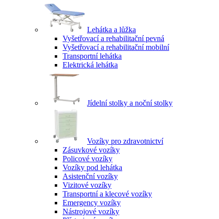
Lehátka a lůžka
Vyšetřovací a rehabilitační pevná
Vyšetřovací a rehabilitační mobilní
Transportní lehátka
Elektrická lehátka
Jídelní stolky a noční stolky
Vozíky pro zdravotnictví
Zásuvkové vozíky
Policové vozíky
Vozíky pod lehátka
Asistenční vozíky
Vizitové vozíky
Transportní a klecové vozíky
Emergency vozíky
Nástrojové vozíky