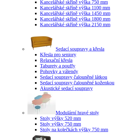
Kancelářské skříně výška 750 mm
Kancelářské skříně výška 1100 mm
Kancelářské skříně výška 1450 mm
Kancelářské skříně výška 1800 mm
Kancelářské skříně výška 2150 mm
Sedací soupravy a křesla
Křesla pro seniory
Relaxační křesla
Taburety a pouffy
Pohovky a válendy
Sedací soupravy čalouněné látkou
Sedací soupravy čalouněné koženkou
Akustické sedací soupravy
Modulární hravé stoly
Stoly výšky 520 mm
Stoly výšky 750 mm
Stoly na kolečkách výšky 750 mm