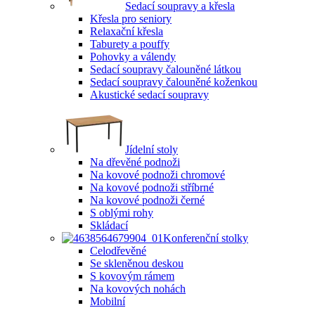
Sedací soupravy a křesla
Křesla pro seniory
Relaxační křesla
Taburety a pouffy
Pohovky a válendy
Sedací soupravy čalouněné látkou
Sedací soupravy čalouněné koženkou
Akustické sedací soupravy
Jídelní stoly
Na dřevěné podnoži
Na kovové podnoži chromové
Na kovové podnoži stříbrné
Na kovové podnoži černé
S oblými rohy
Skládací
Konferenční stolky
Celodřevěné
Se skleněnou deskou
S kovovým rámem
Na kovových nohách
Mobilní