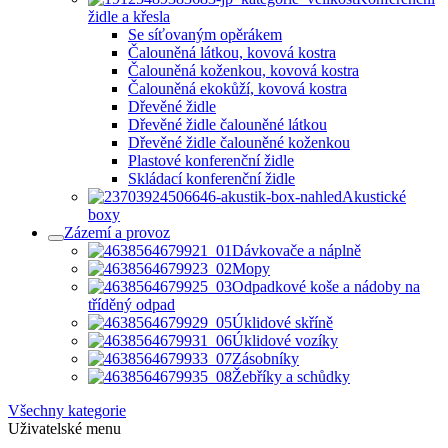
židle a křesla
Se síťovaným opěrákem
Čalouněná látkou, kovová kostra
Čalouněná koženkou, kovová kostra
Čalouněná ekokůží, kovová kostra
Dřevěné židle
Dřevěné židle čalouněné látkou
Dřevěné židle čalouněné koženkou
Plastové konferenční židle
Skládací konferenční židle
Akustické
boxy
Zázemí a provoz
Dávkovače a náplně
Mopy
Odpadkové koše a nádoby na
tříděný odpad
Úklidové skříně
Úklidové vozíky
Zásobníky
Žebříky a schůdky
Všechny kategorie
Uživatelské menu