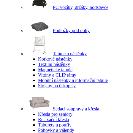
PC vozíky, držáky, podstavce
Podložky pod nohy
Tabule a nástěnky
Korkové nástěnky
Textilní nástěnky
Magnetické tabule
Vitríny a CLIP rámy
Mobilní nástěnky a informační tabule
Stojany na tiskopisy
Sedací soupravy a křesla
Křesla pro seniory
Relaxační křesla
Taburety a pouffy
Pohovky a válendy