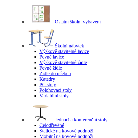
Ostatní školní vybavení
Školní nábytek
Výškově stavitelné lavice
Pevné lavice
Výškově stavitelné židle
Pevné židle
Židle do učeben
Katedry
PC stoly
Polohovací stoly
Variabilní stoly
Jednací a konferenční stoly
Celodřevěné
Statické na kovové podnoži
Mobilní na kovové podnoži