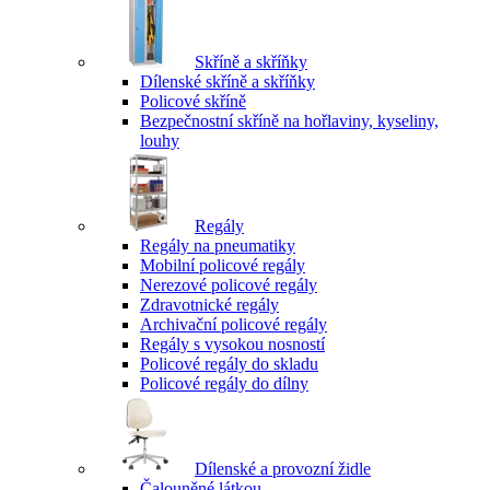
Skříně a skříňky
Dílenské skříně a skříňky
Policové skříně
Bezpečnostní skříně na hořlaviny, kyseliny,
louhy
Regály
Regály na pneumatiky
Mobilní policové regály
Nerezové policové regály
Zdravotnické regály
Archivační policové regály
Regály s vysokou nosností
Policové regály do skladu
Policové regály do dílny
Dílenské a provozní židle
Čalouněné látkou