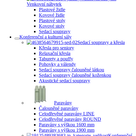
Venkovní nábytek
Plastové židle
Kovové židle
Plastové stoly
Kovové stoly
Sedací soupravy
Konferenční a kulturní sály
Sedací soupravy a křesla
Křesla pro seniory
Relaxační křesla
Taburety a pouffy
Pohovky a válendy
Sedací soupravy čalouněné látkou
Sedací soupravy čalouněné koženkou
Akustické sedací soupravy
Paravány
Čalouněné paravány
Celodřevěné paravány LINE
Celodřevěné paravány ROUND
Paravány s výškou 1600 mm
Paravány s výškou 1900 mm
Konferenční