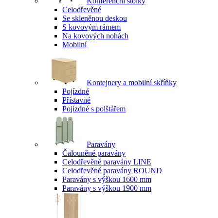
Konferenční stolky
Celodřevěné
Se skleněnou deskou
S kovovým rámem
Na kovových nohách
Mobilní
Kontejnery a mobilní skříňky
Pojízdné
Přístavné
Pojízdné s polštářem
Paravány
Čalouněné paravány
Celodřevěné paravány LINE
Celodřevěné paravány ROUND
Paravány s výškou 1600 mm
Paravány s výškou 1900 mm