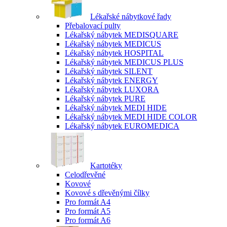
Lékařské nábytkové řady
Přebalovací pulty
Lékařský nábytek MEDISQUARE
Lékařský nábytek MEDICUS
Lékařský nábytek HOSPITAL
Lékařský nábytek MEDICUS PLUS
Lékařský nábytek SILENT
Lékařský nábytek ENERGY
Lékařský nábytek LUXORA
Lékařský nábytek PURE
Lékařský nábytek MEDI HIDE
Lékařský nábytek MEDI HIDE COLOR
Lékařský nábytek EUROMEDICA
Kartotéky
Celodřevěné
Kovové
Kovové s dřevěnými čílky
Pro formát A4
Pro formát A5
Pro formát A6