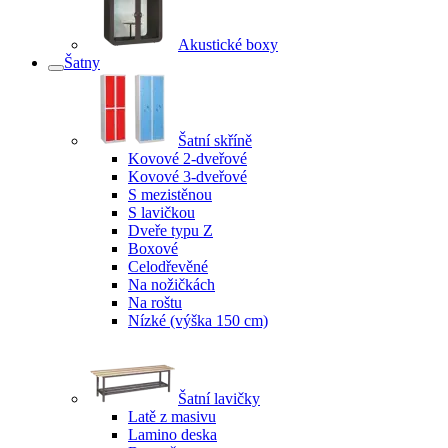
Akustické boxy
Šatny
Šatní skříně
Kovové 2-dveřové
Kovové 3-dveřové
S mezistěnou
S lavičkou
Dveře typu Z
Boxové
Celodřevěné
Na nožičkách
Na roštu
Nízké (výška 150 cm)
Šatní lavičky
Latě z masivu
Lamino deska