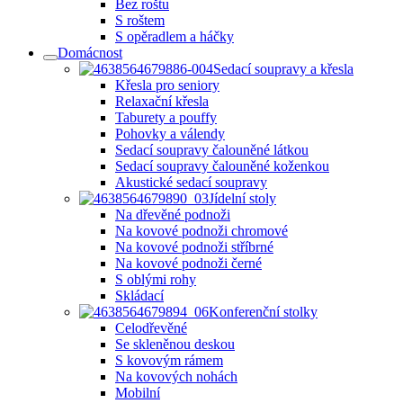
Bez roštu
S roštem
S opěradlem a háčky
Domácnost
Sedací soupravy a křesla
Křesla pro seniory
Relaxační křesla
Taburety a pouffy
Pohovky a válendy
Sedací soupravy čalouněné látkou
Sedací soupravy čalouněné koženkou
Akustické sedací soupravy
Jídelní stoly
Na dřevěné podnoži
Na kovové podnoži chromové
Na kovové podnoži stříbrné
Na kovové podnoži černé
S oblými rohy
Skládací
Konferenční stolky
Celodřevěné
Se skleněnou deskou
S kovovým rámem
Na kovových nohách
Mobilní