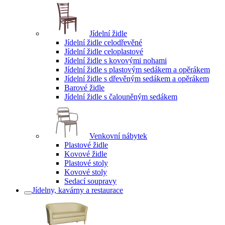
Jídelní židle
Jídelní židle celodřevěné
Jídelní židle celoplastové
Jídelní židle s kovovými nohami
Jídelní židle s plastovým sedákem a opěrákem
Jídelní židle s dřevěným sedákem a opěrákem
Barové židle
Jídelní židle s čalouněným sedákem
Venkovní nábytek
Plastové židle
Kovové židle
Plastové stoly
Kovové stoly
Sedací soupravy
Jídelny, kavárny a restaurace