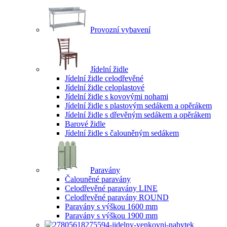
Provozní vybavení
Jídelní židle
Jídelní židle celodřevěné
Jídelní židle celoplastové
Jídelní židle s kovovými nohami
Jídelní židle s plastovým sedákem a opěrákem
Jídelní židle s dřevěným sedákem a opěrákem
Barové židle
Jídelní židle s čalouněným sedákem
Paravány
Čalouněné paravány
Celodřevěné paravány LINE
Celodřevěné paravány ROUND
Paravány s výškou 1600 mm
Paravány s výškou 1900 mm