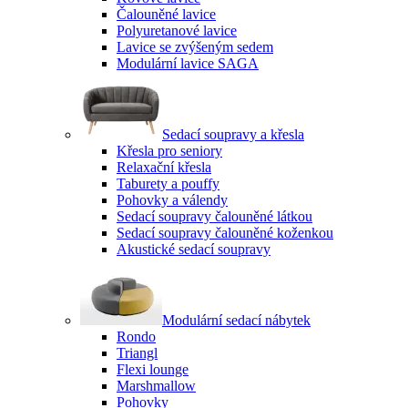
Čalouněné lavice
Polyuretanové lavice
Lavice se zvýšeným sedem
Modulární lavice SAGA
Sedací soupravy a křesla
Křesla pro seniory
Relaxační křesla
Taburety a pouffy
Pohovky a válendy
Sedací soupravy čalouněné látkou
Sedací soupravy čalouněné koženkou
Akustické sedací soupravy
Modulární sedací nábytek
Rondo
Triangl
Flexi lounge
Marshmallow
Pohovky