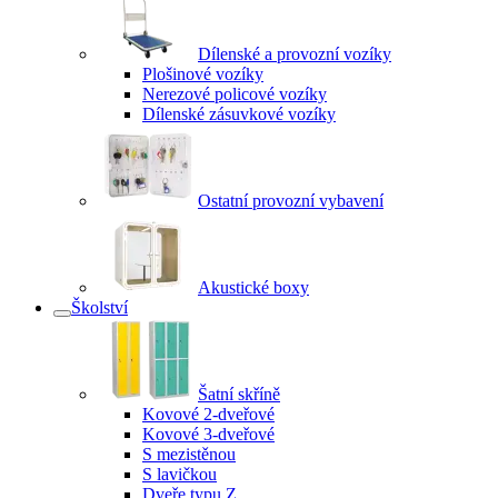
Dílenské a provozní vozíky
Plošinové vozíky
Nerezové policové vozíky
Dílenské zásuvkové vozíky
Ostatní provozní vybavení
Akustické boxy
Školství
Šatní skříně
Kovové 2-dveřové
Kovové 3-dveřové
S mezistěnou
S lavičkou
Dveře typu Z