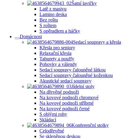
Šatní lavičky
Latě z masivu
Lamino deska
Bez roštu
S roštem
S opěradlem a háčky
Domácnost
Sedací soupravy a křesla
Křesla pro seniory
Relaxační křesla
Taburety a pouffy
Pohovky a válendy
Sedací soupravy čalouněné látkou
Sedací soupravy čalouněné koženkou
Akustické sedací soupravy
Jídelní stoly
Na dřevěné podnoži
Na kovové podnoži chromové
Na kovové podnoži stříbrné
Na kovové podnoži černé
S oblými rohy
Skládací
Konferenční stolky
Celodřevěné
Se skleněnou deskou