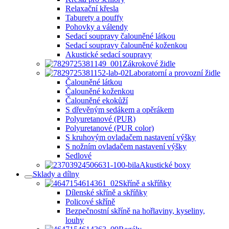
Relaxační křesla
Taburety a pouffy
Pohovky a válendy
Sedací soupravy čalouněné látkou
Sedací soupravy čalouněné koženkou
Akustické sedací soupravy
Zákrokové židle
Laboratorní a provozní židle
Čalouněné látkou
Čalouněné koženkou
Čalouněné ekokůží
S dřevěným sedákem a opěrákem
Polyuretanové (PUR)
Polyuretanové (PUR color)
S kruhovým ovladačem nastavení výšky
S nožním ovladačem nastavení výšky
Sedlové
Akustické boxy
Sklady a dílny
Skříně a skříňky
Dílenské skříně a skříňky
Policové skříně
Bezpečnostní skříně na hořlaviny, kyseliny,
louhy