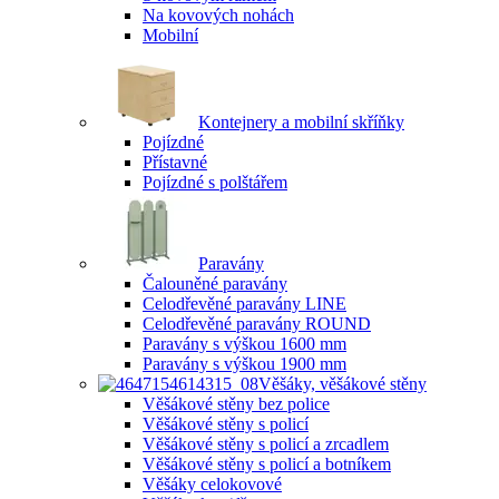
Na kovových nohách
Mobilní
Kontejnery a mobilní skříňky
Pojízdné
Přístavné
Pojízdné s polštářem
Paravány
Čalouněné paravány
Celodřevěné paravány LINE
Celodřevěné paravány ROUND
Paravány s výškou 1600 mm
Paravány s výškou 1900 mm
Věšáky, věšákové stěny
Věšákové stěny bez police
Věšákové stěny s policí
Věšákové stěny s policí a zrcadlem
Věšákové stěny s policí a botníkem
Věšáky celokovové