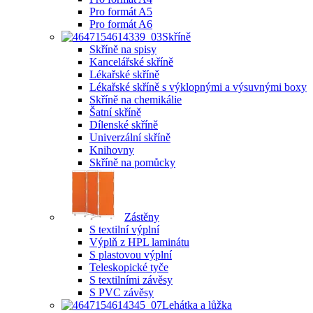
Pro formát A5
Pro formát A6
Skříně
Skříně na spisy
Kancelářské skříně
Lékařské skříně
Lékařské skříně s výklopnými a výsuvnými boxy
Skříně na chemikálie
Šatní skříně
Dílenské skříně
Univerzální skříně
Knihovny
Skříně na pomůcky
Zástěny
S textilní výplní
Výplň z HPL laminátu
S plastovou výplní
Teleskopické tyče
S textilními závěsy
S PVC závěsy
Lehátka a lůžka