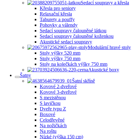
Sedací soupravy a křesla
Křesla pro seniory
Relaxační křesla
Taburety a pouffy
Pohovky a válendy
Sedací soupravy čalouněné látkou
Sedací soupravy čalouněné koženkou
Akustické sedací soupravy
Modulární hravé stoly
Stoly výšky 520 mm
Stoly výšky 750 mm
Stoly na kolečkách výšky 750 mm
Akustické boxy
Šatny
Šatní skříně
Kovové 2-dveřové
Kovové 3-dveřové
S mezistěnou
S lavičkou
Dveře typu Z
Boxové
Celodřevěné
Na nožičkách
Na roštu
Nízké (výška 150 cm)