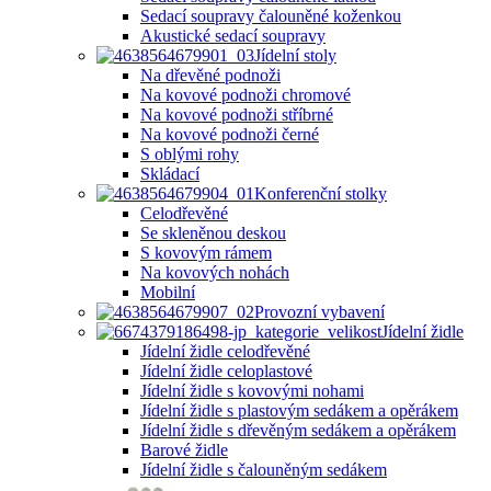
Sedací soupravy čalouněné koženkou
Akustické sedací soupravy
Jídelní stoly
Na dřevěné podnoži
Na kovové podnoži chromové
Na kovové podnoži stříbrné
Na kovové podnoži černé
S oblými rohy
Skládací
Konferenční stolky
Celodřevěné
Se skleněnou deskou
S kovovým rámem
Na kovových nohách
Mobilní
Provozní vybavení
Jídelní židle
Jídelní židle celodřevěné
Jídelní židle celoplastové
Jídelní židle s kovovými nohami
Jídelní židle s plastovým sedákem a opěrákem
Jídelní židle s dřevěným sedákem a opěrákem
Barové židle
Jídelní židle s čalouněným sedákem