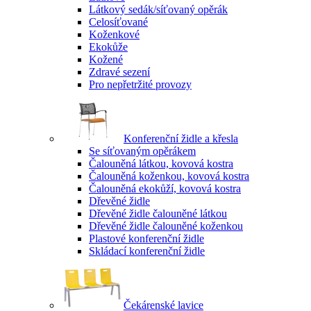
Látkový sedák/síťovaný opěrák
Celosíťované
Koženkové
Ekokůže
Kožené
Zdravé sezení
Pro nepřetržité provozy
Konferenční židle a křesla
Se síťovaným opěrákem
Čalouněná látkou, kovová kostra
Čalouněná koženkou, kovová kostra
Čalouněná ekokůží, kovová kostra
Dřevěné židle
Dřevěné židle čalouněné látkou
Dřevěné židle čalouněné koženkou
Plastové konferenční židle
Skládací konferenční židle
Čekárenské lavice