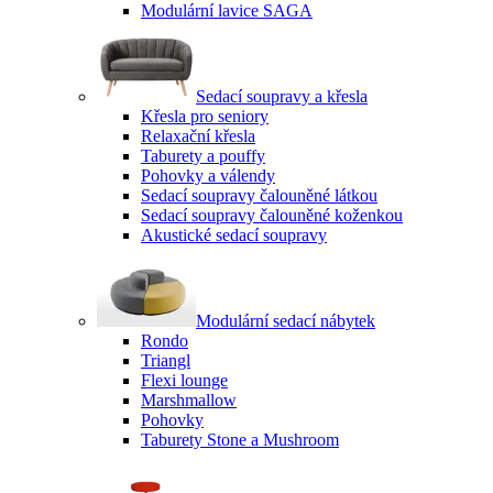
Modulární lavice SAGA
Sedací soupravy a křesla
Křesla pro seniory
Relaxační křesla
Taburety a pouffy
Pohovky a válendy
Sedací soupravy čalouněné látkou
Sedací soupravy čalouněné koženkou
Akustické sedací soupravy
Modulární sedací nábytek
Rondo
Triangl
Flexi lounge
Marshmallow
Pohovky
Taburety Stone a Mushroom