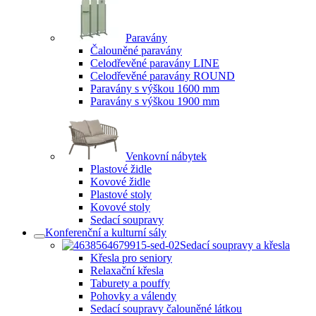
Paravány
Čalouněné paravány
Celodřevěné paravány LINE
Celodřevěné paravány ROUND
Paravány s výškou 1600 mm
Paravány s výškou 1900 mm
Venkovní nábytek
Plastové židle
Kovové židle
Plastové stoly
Kovové stoly
Sedací soupravy
Konferenční a kulturní sály
Sedací soupravy a křesla
Křesla pro seniory
Relaxační křesla
Taburety a pouffy
Pohovky a válendy
Sedací soupravy čalouněné látkou