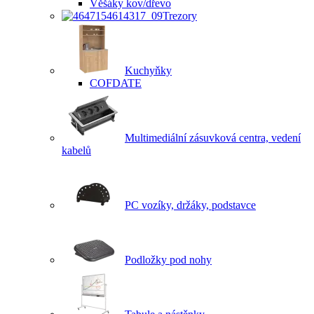
Věšáky kov/dřevo
Trezory
Kuchyňky
COFDATE
Multimediální zásuvková centra, vedení
kabelů
PC vozíky, držáky, podstavce
Podložky pod nohy