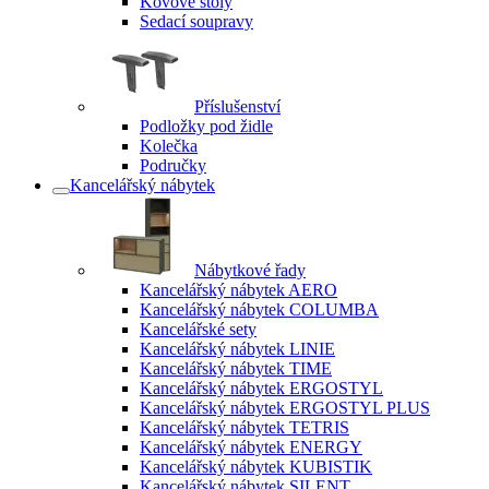
Kovové stoly
Sedací soupravy
Příslušenství
Podložky pod židle
Kolečka
Područky
Kancelářský nábytek
Nábytkové řady
Kancelářský nábytek AERO
Kancelářský nábytek COLUMBA
Kancelářské sety
Kancelářský nábytek LINIE
Kancelářský nábytek TIME
Kancelářský nábytek ERGOSTYL
Kancelářský nábytek ERGOSTYL PLUS
Kancelářský nábytek TETRIS
Kancelářský nábytek ENERGY
Kancelářský nábytek KUBISTIK
Kancelářský nábytek SILENT