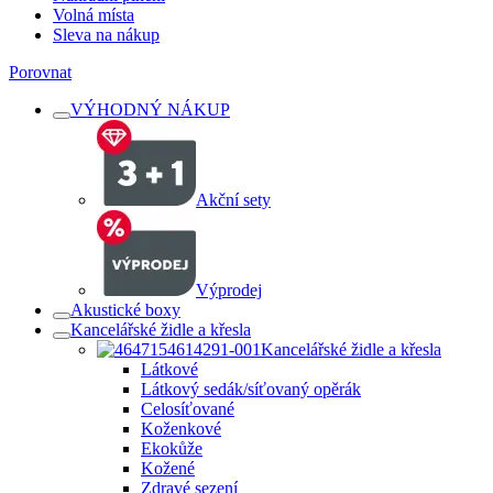
Volná místa
Sleva na nákup
Porovnat
VÝHODNÝ NÁKUP
Akční sety
Výprodej
Akustické boxy
Kancelářské židle a křesla
Kancelářské židle a křesla
Látkové
Látkový sedák/síťovaný opěrák
Celosíťované
Koženkové
Ekokůže
Kožené
Zdravé sezení