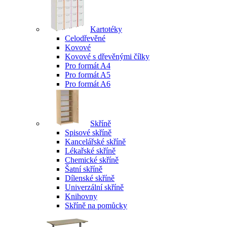
Kartotéky
Celodřevěné
Kovové
Kovové s dřevěnými čílky
Pro formát A4
Pro formát A5
Pro formát A6
Skříně
Spisové skříně
Kancelářské skříně
Lékařské skříně
Chemické skříně
Šatní skříně
Dílenské skříně
Univerzální skříně
Knihovny
Skříně na pomůcky