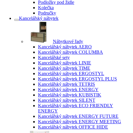
Podložky pod židle
Kolečka
Područky
Kancelářský nábytek
Nábytkové řady
Kancelářský nábytek AERO
Kancelářský nábytek COLUMBA
Kancelářské sety
Kancelářský nábytek LINIE
Kancelářský nábytek TIME
Kancelářský nábytek ERGOSTYL
Kancelářský nábytek ERGOSTYL PLUS
Kancelářský nábytek TETRIS
Kancelářský nábytek ENERGY
Kancelářský nábytek KUBISTIK
Kancelářský nábytek SILENT
Kancelářský nábytek ECO FRIENDLY
ENERGY
Kancelářský nábytek ENERGY FUTURE
Kancelářský nábytek ENERGY MEETING
Kancelářský nábytek OFFICE HIDE