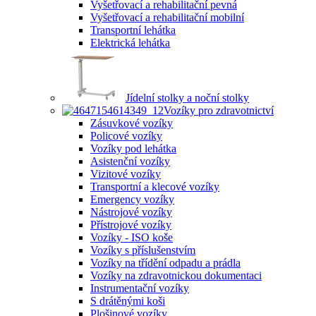
Vyšetřovací a rehabilitační pevná
Vyšetřovací a rehabilitační mobilní
Transportní lehátka
Elektrická lehátka
Jídelní stolky a noční stolky
Vozíky pro zdravotnictví
Zásuvkové vozíky
Policové vozíky
Vozíky pod lehátka
Asistenční vozíky
Vizitové vozíky
Transportní a klecové vozíky
Emergency vozíky
Nástrojové vozíky
Přístrojové vozíky
Vozíky - ISO koše
Vozíky s příslušenstvím
Vozíky na třídění odpadu a prádla
Vozíky na zdravotnickou dokumentaci
Instrumentační vozíky
S drátěnými koši
Plošinové vozíky