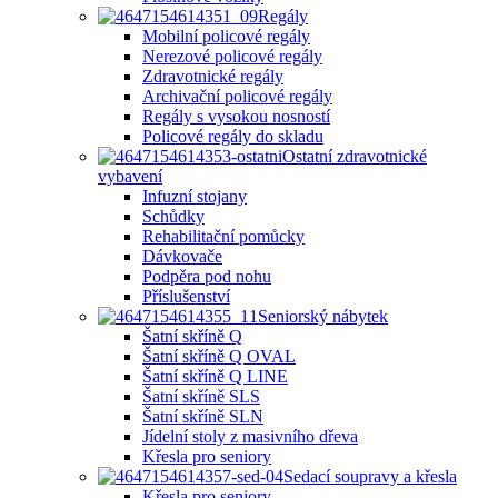
Regály
Mobilní policové regály
Nerezové policové regály
Zdravotnické regály
Archivační policové regály
Regály s vysokou nosností
Policové regály do skladu
Ostatní zdravotnické
vybavení
Infuzní stojany
Schůdky
Rehabilitační pomůcky
Dávkovače
Podpěra pod nohu
Příslušenství
Seniorský nábytek
Šatní skříně Q
Šatní skříně Q OVAL
Šatní skříně Q LINE
Šatní skříně SLS
Šatní skříně SLN
Jídelní stoly z masivního dřeva
Křesla pro seniory
Sedací soupravy a křesla
Křesla pro seniory