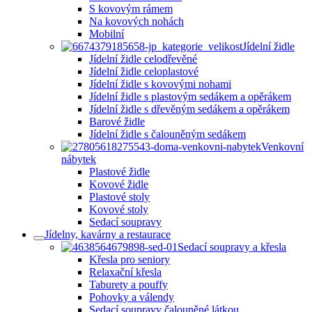
S kovovým rámem
Na kovových nohách
Mobilní
Jídelní židle
Jídelní židle celodřevěné
Jídelní židle celoplastové
Jídelní židle s kovovými nohami
Jídelní židle s plastovým sedákem a opěrákem
Jídelní židle s dřevěným sedákem a opěrákem
Barové židle
Jídelní židle s čalouněným sedákem
Venkovní
nábytek
Plastové židle
Kovové židle
Plastové stoly
Kovové stoly
Sedací soupravy
Jídelny, kavárny a restaurace
Sedací soupravy a křesla
Křesla pro seniory
Relaxační křesla
Taburety a pouffy
Pohovky a válendy
Sedací soupravy čalouněné látkou