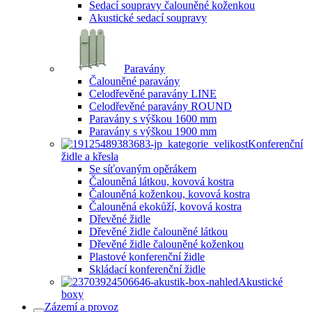
Sedací soupravy čalouněné koženkou
Akustické sedací soupravy
Paravány
Čalouněné paravány
Celodřevěné paravány LINE
Celodřevěné paravány ROUND
Paravány s výškou 1600 mm
Paravány s výškou 1900 mm
Konferenční
židle a křesla
Se síťovaným opěrákem
Čalouněná látkou, kovová kostra
Čalouněná koženkou, kovová kostra
Čalouněná ekokůží, kovová kostra
Dřevěné židle
Dřevěné židle čalouněné látkou
Dřevěné židle čalouněné koženkou
Plastové konferenční židle
Skládací konferenční židle
Akustické
boxy
Zázemí a provoz