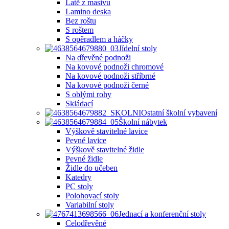
Latě z masivu
Lamino deska
Bez roštu
S roštem
S opěradlem a háčky
Jídelní stoly
Na dřevěné podnoži
Na kovové podnoži chromové
Na kovové podnoži stříbrné
Na kovové podnoži černé
S oblými rohy
Skládací
Ostatní školní vybavení
Školní nábytek
Výškově stavitelné lavice
Pevné lavice
Výškově stavitelné židle
Pevné židle
Židle do učeben
Katedry
PC stoly
Polohovací stoly
Variabilní stoly
Jednací a konferenční stoly
Celodřevěné