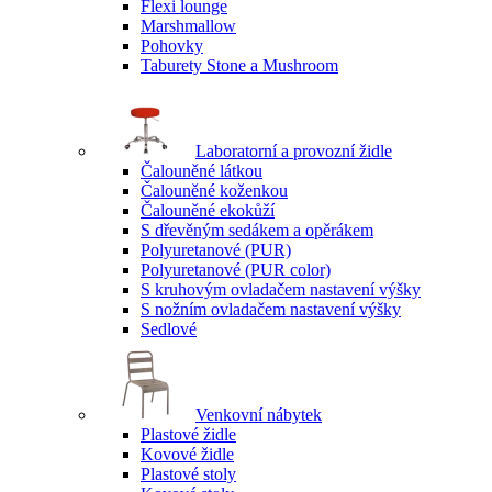
Flexi lounge
Marshmallow
Pohovky
Taburety Stone a Mushroom
Laboratorní a provozní židle
Čalouněné látkou
Čalouněné koženkou
Čalouněné ekokůží
S dřevěným sedákem a opěrákem
Polyuretanové (PUR)
Polyuretanové (PUR color)
S kruhovým ovladačem nastavení výšky
S nožním ovladačem nastavení výšky
Sedlové
Venkovní nábytek
Plastové židle
Kovové židle
Plastové stoly