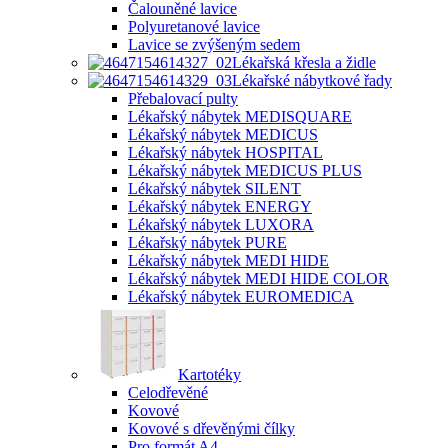
Čalouněné lavice
Polyuretanové lavice
Lavice se zvýšeným sedem
Lékařská křesla a židle
Lékařské nábytkové řady
Přebalovací pulty
Lékařský nábytek MEDISQUARE
Lékařský nábytek MEDICUS
Lékařský nábytek HOSPITAL
Lékařský nábytek MEDICUS PLUS
Lékařský nábytek SILENT
Lékařský nábytek ENERGY
Lékařský nábytek LUXORA
Lékařský nábytek PURE
Lékařský nábytek MEDI HIDE
Lékařský nábytek MEDI HIDE COLOR
Lékařský nábytek EUROMEDICA
Kartotéky
Celodřevěné
Kovové
Kovové s dřevěnými čílky
Pro formát A4