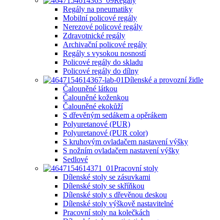
Regály
Regály na pneumatiky
Mobilní policové regály
Nerezové policové regály
Zdravotnické regály
Archivační policové regály
Regály s vysokou nosností
Policové regály do skladu
Policové regály do dílny
Dílenské a provozní židle
Čalouněné látkou
Čalouněné koženkou
Čalouněné ekokůží
S dřevěným sedákem a opěrákem
Polyuretanové (PUR)
Polyuretanové (PUR color)
S kruhovým ovladačem nastavení výšky
S nožním ovladačem nastavení výšky
Sedlové
Pracovní stoly
Dílenské stoly se zásuvkami
Dílenské stoly se skříňkou
Dílenské stoly s dřevěnou deskou
Dílenské stoly výškově nastavitelné
Pracovní stoly na kolečkách