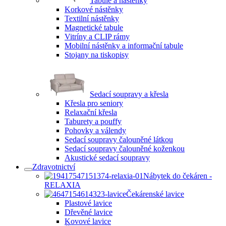
Tabule a nástěnky
Korkové nástěnky
Textilní nástěnky
Magnetické tabule
Vitríny a CLIP rámy
Mobilní nástěnky a informační tabule
Stojany na tiskopisy
Sedací soupravy a křesla
Křesla pro seniory
Relaxační křesla
Taburety a pouffy
Pohovky a válendy
Sedací soupravy čalouněné látkou
Sedací soupravy čalouněné koženkou
Akustické sedací soupravy
Zdravotnictví
Nábytek do čekáren -
RELAXIA
Čekárenské lavice
Plastové lavice
Dřevěné lavice
Kovové lavice