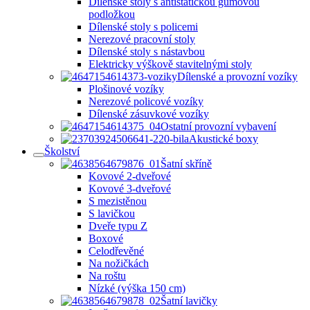
Dílenské stoly s antistatickou gumovou
podložkou
Dílenské stoly s policemi
Nerezové pracovní stoly
Dílenské stoly s nástavbou
Elektricky výškově stavitelnými stoly
Dílenské a provozní vozíky
Plošinové vozíky
Nerezové policové vozíky
Dílenské zásuvkové vozíky
Ostatní provozní vybavení
Akustické boxy
Školství
Šatní skříně
Kovové 2-dveřové
Kovové 3-dveřové
S mezistěnou
S lavičkou
Dveře typu Z
Boxové
Celodřevěné
Na nožičkách
Na roštu
Nízké (výška 150 cm)
Šatní lavičky