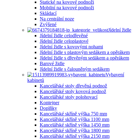
Statické na kovové podnoži
Mobilní na kovové podnoži
Skládací
Na centrální noze
Zvýšené
Jídelní židle
Jídelní židle celodřevěné
Jídelní židle celoplastové
Jídelní židle s kovovými nohami
Jídelní židle s plastovým sedákem a opěrákem
Jídelní židle s dřevěným sedákem a opěrákem
Barové židle
Jídelní židle s čalouněným sedákem
Vybavení
kabinetů
Kancelářské stoly dřevěná podnož
Kancelářské stoly kovová podnož
Kancelářské stoly polohovací
Kontejner
Doplňky
Kancelářské skříně výška 750 mm
Kancelářské skříně výška 1100 mm
Kancelářské skříně výška 1450 mm
Kancelářské skříně výška 1800 mm
Kancelářské skříně výška 2150 mm