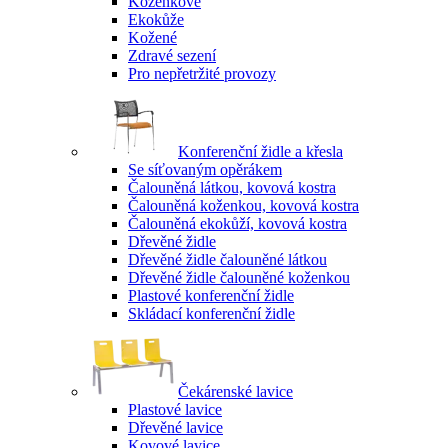
Koženkové
Ekokůže
Kožené
Zdravé sezení
Pro nepřetržité provozy
Konferenční židle a křesla
Se síťovaným opěrákem
Čalouněná látkou, kovová kostra
Čalouněná koženkou, kovová kostra
Čalouněná ekokůží, kovová kostra
Dřevěné židle
Dřevěné židle čalouněné látkou
Dřevěné židle čalouněné koženkou
Plastové konferenční židle
Skládací konferenční židle
Čekárenské lavice
Plastové lavice
Dřevěné lavice
Kovové lavice