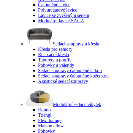
Čalouněné lavice
Polyuretanové lavice
Lavice se zvýšeným sedem
Modulární lavice SAGA
Sedací soupravy a křesla
Křesla pro seniory
Relaxační křesla
Taburety a pouffy
Pohovky a válendy
Sedací soupravy čalouněné látkou
Sedací soupravy čalouněné koženkou
Akustické sedací soupravy
Modulární sedací nábytek
Rondo
Triangl
Flexi lounge
Marshmallow
Pohovky