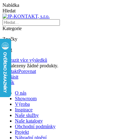
Nabídka
Hledat
Kategorie
Značky
Blog
Zobrazit více výsledků
Nenalezeny žádné produkty.
Kontakt
Porovnat
Přihlásit
Košík
O nás
Showroom
Výroba
Inspirace
Naše služby
Naše katalogy
Obchodní podmínky
Projekt
Náhradní plnění