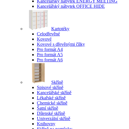
Kancelářský nábytek ENERGY MEETING
Kancelářský nábytek OFFICE HIDE
Kartotéky
Celodřevěné
Kovové
Kovové s dřevěnými čílky
Pro formát A4
Pro formát A5
Pro formát A6
Skříně
Spisové skříně
Kancelářské skříně
Lékařské skříně
Chemické skříně
Šatní skříně
Dílenské skříně
Univerzální skříně
Knihovny
Skříně na pomůcky