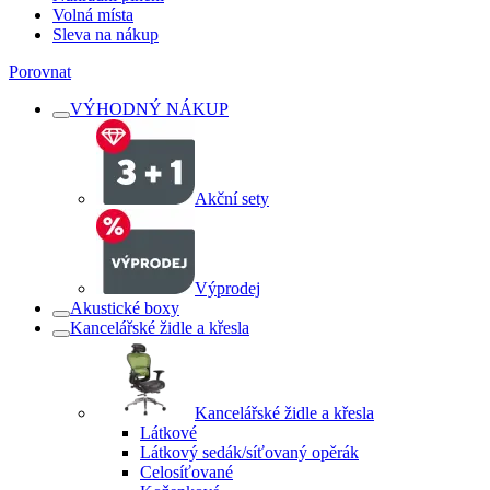
Volná místa
Sleva na nákup
Porovnat
VÝHODNÝ NÁKUP
Akční sety
Výprodej
Akustické boxy
Kancelářské židle a křesla
Kancelářské židle a křesla
Látkové
Látkový sedák/síťovaný opěrák
Celosíťované