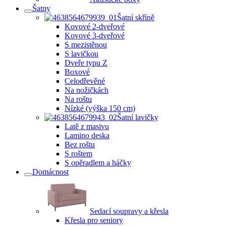
Šatny
Šatní skříně
Kovové 2-dveřové
Kovové 3-dveřové
S mezistěnou
S lavičkou
Dveře typu Z
Boxové
Celodřevěné
Na nožičkách
Na roštu
Nízké (výška 150 cm)
Šatní lavičky
Latě z masivu
Lamino deska
Bez roštu
S roštem
S opěradlem a háčky
Domácnost
Sedací soupravy a křesla
Křesla pro seniory