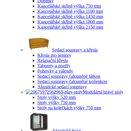
Doplňky
Kancelářské skříně výška 750 mm
Kancelářské skříně výška 1100 mm
Kancelářské skříně výška 1450 mm
Kancelářské skříně výška 1800 mm
Kancelářské skříně výška 2150 mm
Sedací soupravy a křesla
Křesla pro seniory
Relaxační křesla
Taburety a pouffy
Pohovky a válendy
Sedací soupravy čalouněné látkou
Sedací soupravy čalouněné koženkou
Akustické sedací soupravy
Modulární hravé stoly
Stoly výšky 520 mm
Stoly výšky 750 mm
Stoly na kolečkách výšky 750 mm
Akustické boxy