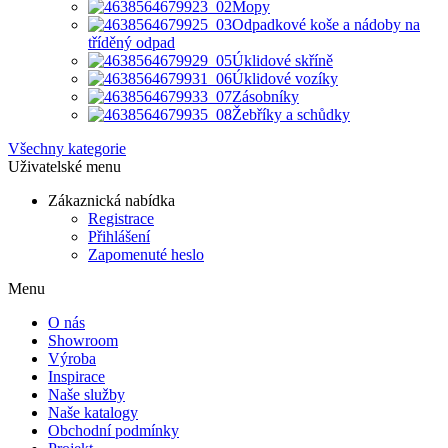
Mopy
Odpadkové koše a nádoby na
tříděný odpad
Úklidové skříně
Úklidové vozíky
Zásobníky
Žebříky a schůdky
Všechny kategorie
Uživatelské menu
Zákaznická nabídka
Registrace
Přihlášení
Zapomenuté heslo
Menu
O nás
Showroom
Výroba
Inspirace
Naše služby
Naše katalogy
Obchodní podmínky