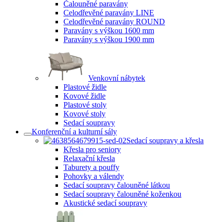
Čalouněné paravány
Celodřevěné paravány LINE
Celodřevěné paravány ROUND
Paravány s výškou 1600 mm
Paravány s výškou 1900 mm
Venkovní nábytek
Plastové židle
Kovové židle
Plastové stoly
Kovové stoly
Sedací soupravy
Konferenční a kulturní sály
Sedací soupravy a křesla
Křesla pro seniory
Relaxační křesla
Taburety a pouffy
Pohovky a válendy
Sedací soupravy čalouněné látkou
Sedací soupravy čalouněné koženkou
Akustické sedací soupravy