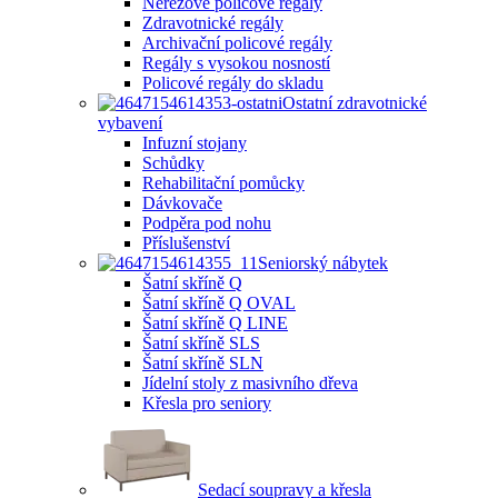
Nerezové policové regály
Zdravotnické regály
Archivační policové regály
Regály s vysokou nosností
Policové regály do skladu
Ostatní zdravotnické
vybavení
Infuzní stojany
Schůdky
Rehabilitační pomůcky
Dávkovače
Podpěra pod nohu
Příslušenství
Seniorský nábytek
Šatní skříně Q
Šatní skříně Q OVAL
Šatní skříně Q LINE
Šatní skříně SLS
Šatní skříně SLN
Jídelní stoly z masivního dřeva
Křesla pro seniory
Sedací soupravy a křesla