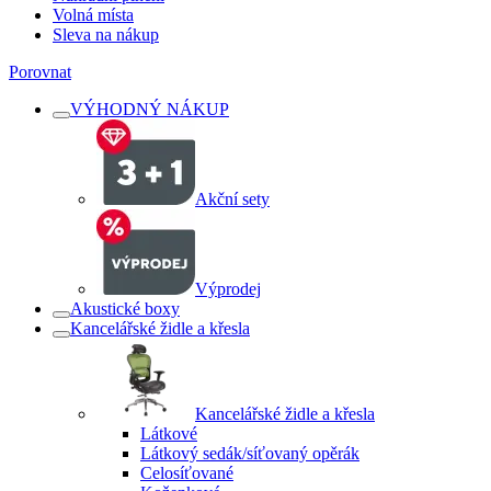
Volná místa
Sleva na nákup
Porovnat
VÝHODNÝ NÁKUP
Akční sety
Výprodej
Akustické boxy
Kancelářské židle a křesla
Kancelářské židle a křesla
Látkové
Látkový sedák/síťovaný opěrák
Celosíťované