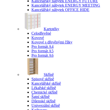
Kancelářský nábytek ENERGY FUTURE
Kancelářský nábytek ENERGY MEETING
Kancelářský nábytek OFFICE HIDE
Kartotéky
Celodřevěné
Kovové
Kovové s dřevěnými čílky
Pro formát A4
Pro formát A5
Pro formát A6
Skříně
Spisové skříně
Kancelářské skříně
Lékařské skříně
Chemické skříně
Šatní skříně
Dílenské skříně
Univerzální skříně
Knihovny