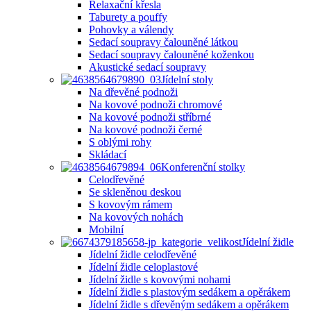
Relaxační křesla
Taburety a pouffy
Pohovky a válendy
Sedací soupravy čalouněné látkou
Sedací soupravy čalouněné koženkou
Akustické sedací soupravy
Jídelní stoly
Na dřevěné podnoži
Na kovové podnoži chromové
Na kovové podnoži stříbrné
Na kovové podnoži černé
S oblými rohy
Skládací
Konferenční stolky
Celodřevěné
Se skleněnou deskou
S kovovým rámem
Na kovových nohách
Mobilní
Jídelní židle
Jídelní židle celodřevěné
Jídelní židle celoplastové
Jídelní židle s kovovými nohami
Jídelní židle s plastovým sedákem a opěrákem
Jídelní židle s dřevěným sedákem a opěrákem