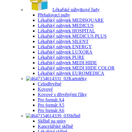
Lékařské nábytkové řady
Přebalovací pulty
Lékařský nábytek MEDISQUARE
Lékařský nábytek MEDICUS
Lékařský nábytek HOSPITAL
Lékařský nábytek MEDICUS PLUS
Lékařský nábytek SILENT
Lékařský nábytek ENERGY
Lékařský nábytek LUXORA
Lékařský nábytek PURE
Lékařský nábytek MEDI HIDE
Lékařský nábytek MEDI HIDE COLOR
Lékařský nábytek EUROMEDICA
Kartotéky
Celodřevěné
Kovové
Kovové s dřevěnými čílky
Pro formát A4
Pro formát A5
Pro formát A6
Skříně
Skříně na spisy
Kancelářské skříně
Lékařské skříně