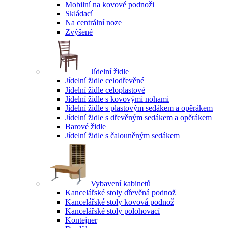
Mobilní na kovové podnoži
Skládací
Na centrální noze
Zvýšené
Jídelní židle
Jídelní židle celodřevěné
Jídelní židle celoplastové
Jídelní židle s kovovými nohami
Jídelní židle s plastovým sedákem a opěrákem
Jídelní židle s dřevěným sedákem a opěrákem
Barové židle
Jídelní židle s čalouněným sedákem
Vybavení kabinetů
Kancelářské stoly dřevěná podnož
Kancelářské stoly kovová podnož
Kancelářské stoly polohovací
Kontejner