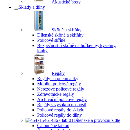
Akustické boxy
Sklady a dílny
Skříně a skříňky
Dílenské skříně a skříňky
Policové skříně
Bezpečnostní skříně na hořlaviny, kyseliny,
louhy
Regály
Regály na pneumatiky
Mobilní policové regály
Nerezové policové regály
Zdravotnické regály
Archivační policové regály
Regály s vysokou nosností
Policové regály do skladu
Policové regály do dílny
Dílenské a provozní židle
Čalouněné látkou