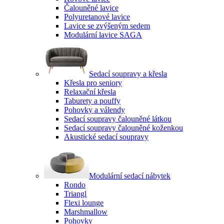
Čalouněné lavice
Polyuretanové lavice
Lavice se zvýšeným sedem
Modulární lavice SAGA
Sedací soupravy a křesla
Křesla pro seniory
Relaxační křesla
Taburety a pouffy
Pohovky a válendy
Sedací soupravy čalouněné látkou
Sedací soupravy čalouněné koženkou
Akustické sedací soupravy
Modulární sedací nábytek
Rondo
Triangl
Flexi lounge
Marshmallow
Pohovky