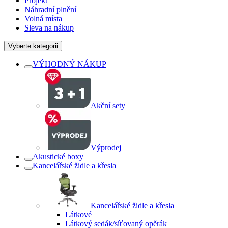
Projekt
Náhradní plnění
Volná místa
Sleva na nákup
Vyberte kategorii
VÝHODNÝ NÁKUP
Akční sety
Výprodej
Akustické boxy
Kancelářské židle a křesla
Kancelářské židle a křesla
Látkové
Látkový sedák/síťovaný opěrák