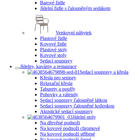
Barové židle
Jídelní židle s čalouněným sedákem
Venkovní nábytek
Plastové židle
Kovové židle
Plastové stoly
Kovové stoly
Sedací soupravy
Jídelny, kavárny a restaurace
Sedací soupravy a křesla
Křesla pro seniory
Relaxační křesla
Taburety a pouffy
Pohovky a válendy
Sedací soupravy čalouněné látkou
Sedací soupravy čalouněné koženkou
Akustické sedací soupravy
Jídelní stoly
Na dřevěné podnoži
Na kovové podnoži chromové
Na kovové podnoži stříbrné
Na kovové podnoži černé