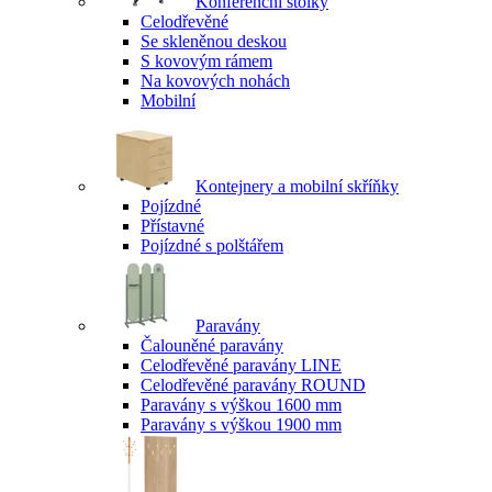
Konferenční stolky
Celodřevěné
Se skleněnou deskou
S kovovým rámem
Na kovových nohách
Mobilní
Kontejnery a mobilní skříňky
Pojízdné
Přístavné
Pojízdné s polštářem
Paravány
Čalouněné paravány
Celodřevěné paravány LINE
Celodřevěné paravány ROUND
Paravány s výškou 1600 mm
Paravány s výškou 1900 mm