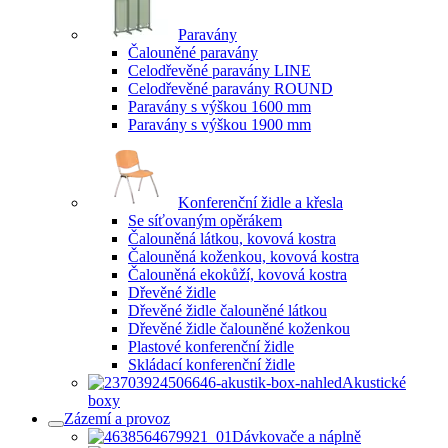
Paravány
Čalouněné paravány
Celodřevěné paravány LINE
Celodřevěné paravány ROUND
Paravány s výškou 1600 mm
Paravány s výškou 1900 mm
Konferenční židle a křesla
Se síťovaným opěrákem
Čalouněná látkou, kovová kostra
Čalouněná koženkou, kovová kostra
Čalouněná ekokůží, kovová kostra
Dřevěné židle
Dřevěné židle čalouněné látkou
Dřevěné židle čalouněné koženkou
Plastové konferenční židle
Skládací konferenční židle
Akustické
boxy
Zázemí a provoz
Dávkovače a náplně