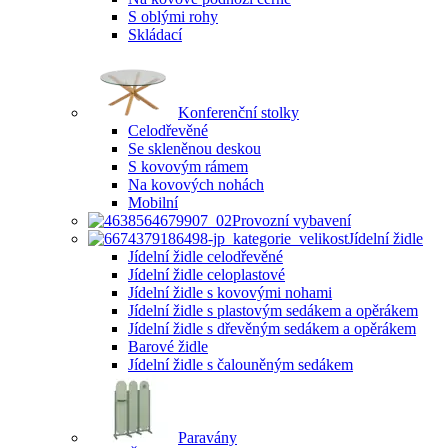
S oblými rohy
Skládací
Konferenční stolky
Celodřevěné
Se skleněnou deskou
S kovovým rámem
Na kovových nohách
Mobilní
Provozní vybavení
Jídelní židle
Jídelní židle celodřevěné
Jídelní židle celoplastové
Jídelní židle s kovovými nohami
Jídelní židle s plastovým sedákem a opěrákem
Jídelní židle s dřevěným sedákem a opěrákem
Barové židle
Jídelní židle s čalouněným sedákem
Paravány