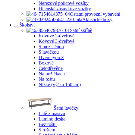
Nerezové policové vozíky
Dílenské zásuvkové vozíky
Ostatní provozní vybavení
Akustické boxy
Školství
Šatní skříně
Kovové 2-dveřové
Kovové 3-dveřové
S mezistěnou
S lavičkou
Dveře typu Z
Boxové
Celodřevěné
Na nožičkách
Na roštu
Nízké (výška 150 cm)
Šatní lavičky
Latě z masivu
Lamino deska
Bez roštu
S roštem