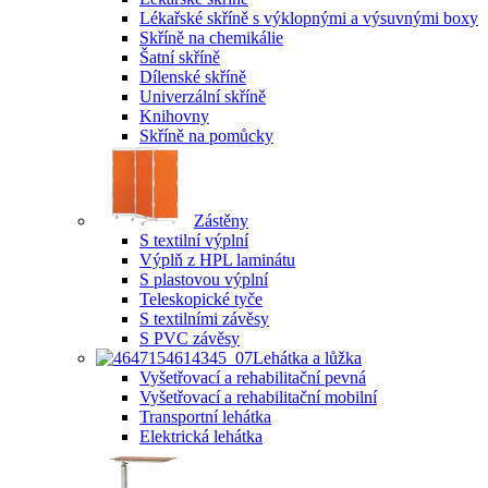
Lékařské skříně s výklopnými a výsuvnými boxy
Skříně na chemikálie
Šatní skříně
Dílenské skříně
Univerzální skříně
Knihovny
Skříně na pomůcky
Zástěny
S textilní výplní
Výplň z HPL laminátu
S plastovou výplní
Teleskopické tyče
S textilními závěsy
S PVC závěsy
Lehátka a lůžka
Vyšetřovací a rehabilitační pevná
Vyšetřovací a rehabilitační mobilní
Transportní lehátka
Elektrická lehátka