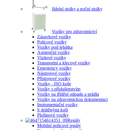
Jídelní stolky a noční stolky
Vozíky pro zdravotnictví
Zásuvkové vozíky
Policové vozíky
Vozíky pod lehátka
Asistenční vozíky
Vizitové vozíky
Transportní a klecové vozíky
Emergency vozíky
Nástrojové vozíky
Přístrojové vozíky
Vozíky - ISO koše
Vozíky s příslušenstvím
Vozíky na třídění odpadu a prádla
Vozíky na zdravotnickou dokumentaci
Instrumentační vozíky
S drátěnými koši
Plošinové vozíky
Regály
Mobilní policové regály