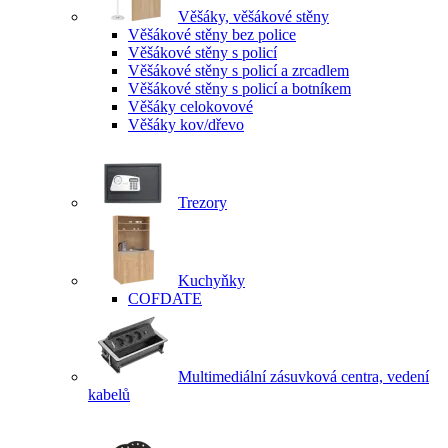
Věšáky, věšákové stěny
Věšákové stěny bez police
Věšákové stěny s policí
Věšákové stěny s policí a zrcadlem
Věšákové stěny s policí a botníkem
Věšáky celokovové
Věšáky kov/dřevo
Trezory
Kuchyňky
COFDATE
Multimediální zásuvková centra, vedení
kabelů