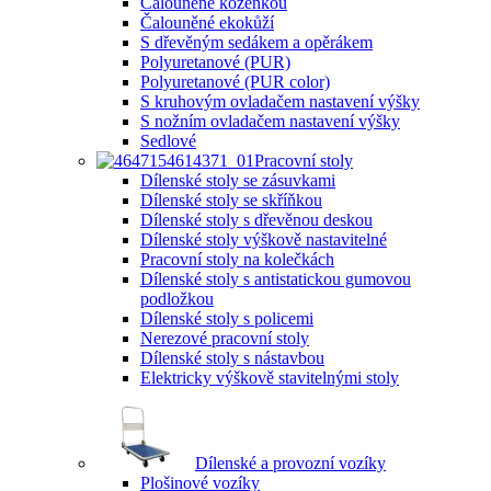
Čalouněné koženkou
Čalouněné ekokůží
S dřevěným sedákem a opěrákem
Polyuretanové (PUR)
Polyuretanové (PUR color)
S kruhovým ovladačem nastavení výšky
S nožním ovladačem nastavení výšky
Sedlové
Pracovní stoly
Dílenské stoly se zásuvkami
Dílenské stoly se skříňkou
Dílenské stoly s dřevěnou deskou
Dílenské stoly výškově nastavitelné
Pracovní stoly na kolečkách
Dílenské stoly s antistatickou gumovou
podložkou
Dílenské stoly s policemi
Nerezové pracovní stoly
Dílenské stoly s nástavbou
Elektricky výškově stavitelnými stoly
Dílenské a provozní vozíky
Plošinové vozíky