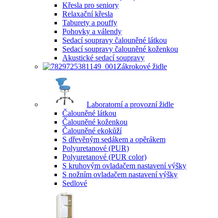
Křesla pro seniory
Relaxační křesla
Taburety a pouffy
Pohovky a válendy
Sedací soupravy čalouněné látkou
Sedací soupravy čalouněné koženkou
Akustické sedací soupravy
Zákrokové židle
Laboratorní a provozní židle
Čalouněné látkou
Čalouněné koženkou
Čalouněné ekokůží
S dřevěným sedákem a opěrákem
Polyuretanové (PUR)
Polyuretanové (PUR color)
S kruhovým ovladačem nastavení výšky
S nožním ovladačem nastavení výšky
Sedlové