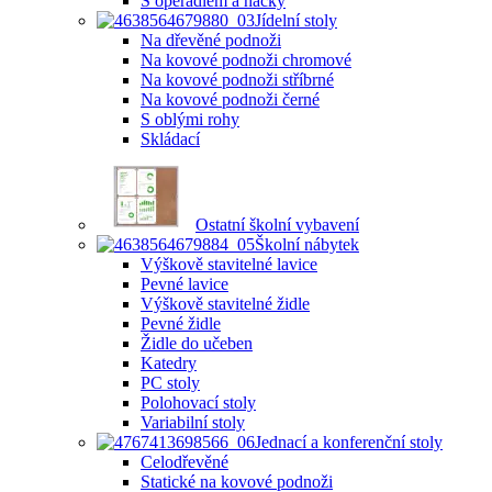
S opěradlem a háčky
Jídelní stoly
Na dřevěné podnoži
Na kovové podnoži chromové
Na kovové podnoži stříbrné
Na kovové podnoži černé
S oblými rohy
Skládací
Ostatní školní vybavení
Školní nábytek
Výškově stavitelné lavice
Pevné lavice
Výškově stavitelné židle
Pevné židle
Židle do učeben
Katedry
PC stoly
Polohovací stoly
Variabilní stoly
Jednací a konferenční stoly
Celodřevěné
Statické na kovové podnoži