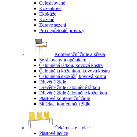
Celosíťované
Koženkové
Ekokůže
Kožené
Zdravé sezení
Pro nepřetržité provozy
Konferenční židle a křesla
Se síťovaným opěrákem
Čalouněná látkou, kovová kostra
Čalouněná koženkou, kovová kostra
Čalouněná ekokůží, kovová kostra
Dřevěné židle
Dřevěné židle čalouněné látkou
Dřevěné židle čalouněné koženkou
Plastové konferenční židle
Skládací konferenční židle
Čekárenské lavice
Plastové lavice