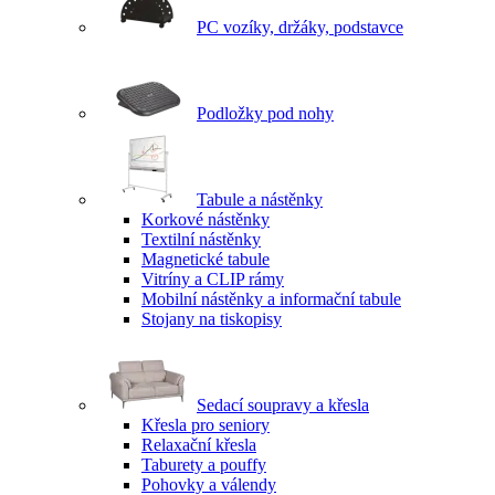
PC vozíky, držáky, podstavce
Podložky pod nohy
Tabule a nástěnky
Korkové nástěnky
Textilní nástěnky
Magnetické tabule
Vitríny a CLIP rámy
Mobilní nástěnky a informační tabule
Stojany na tiskopisy
Sedací soupravy a křesla
Křesla pro seniory
Relaxační křesla
Taburety a pouffy
Pohovky a válendy