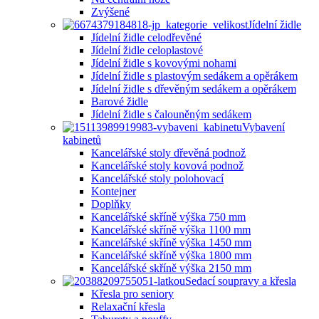
Zvýšené
Jídelní židle
Jídelní židle celodřevěné
Jídelní židle celoplastové
Jídelní židle s kovovými nohami
Jídelní židle s plastovým sedákem a opěrákem
Jídelní židle s dřevěným sedákem a opěrákem
Barové židle
Jídelní židle s čalouněným sedákem
Vybavení
kabinetů
Kancelářské stoly dřevěná podnož
Kancelářské stoly kovová podnož
Kancelářské stoly polohovací
Kontejner
Doplňky
Kancelářské skříně výška 750 mm
Kancelářské skříně výška 1100 mm
Kancelářské skříně výška 1450 mm
Kancelářské skříně výška 1800 mm
Kancelářské skříně výška 2150 mm
Sedací soupravy a křesla
Křesla pro seniory
Relaxační křesla