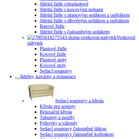
Jídelní židle celoplastové
Jídelní židle s kovovými nohami
Jídelní židle s plastovým sedákem a opěrákem
Jídelní židle s dřevěným sedákem a opěrákem
Barové židle
Jídelní židle s čalouněným sedákem
Venkovní
nábytek
Plastové židle
Kovové židle
Plastové stoly
Kovové stoly
Sedací soupravy
Jídelny, kavárny a restaurace
Sedací soupravy a křesla
Křesla pro seniory
Relaxační křesla
Taburety a pouffy
Pohovky a válendy
Sedací soupravy čalouněné látkou
Sedací soupravy čalouněné koženkou