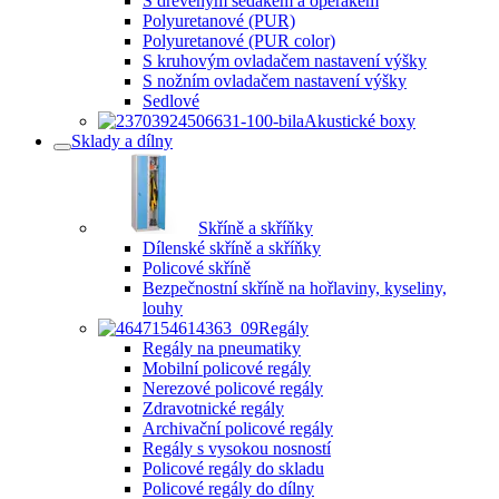
S dřevěným sedákem a opěrákem
Polyuretanové (PUR)
Polyuretanové (PUR color)
S kruhovým ovladačem nastavení výšky
S nožním ovladačem nastavení výšky
Sedlové
Akustické boxy
Sklady a dílny
Skříně a skříňky
Dílenské skříně a skříňky
Policové skříně
Bezpečnostní skříně na hořlaviny, kyseliny,
louhy
Regály
Regály na pneumatiky
Mobilní policové regály
Nerezové policové regály
Zdravotnické regály
Archivační policové regály
Regály s vysokou nosností
Policové regály do skladu
Policové regály do dílny