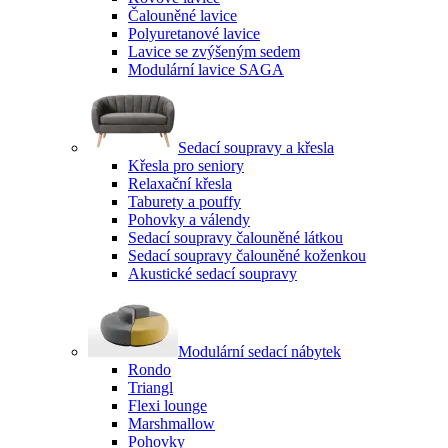
Čalouněné lavice
Polyuretanové lavice
Lavice se zvýšeným sedem
Modulární lavice SAGA
Sedací soupravy a křesla
Křesla pro seniory
Relaxační křesla
Taburety a pouffy
Pohovky a válendy
Sedací soupravy čalouněné látkou
Sedací soupravy čalouněné koženkou
Akustické sedací soupravy
Modulární sedací nábytek
Rondo
Triangl
Flexi lounge
Marshmallow
Pohovky