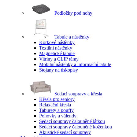
Podložky pod nohy
Tabule a nástěnky
Korkové nástěnky
Textilní nástěnky
Magnetické tabule
Vitríny a CLIP rámy
Mobilní nástěnky a informační tabule
Stojany na tiskopisy
Sedací soupravy a křesla
Křesla pro seniory
Relaxační křesla
Taburety a pouffy
Pohovky a válendy
Sedací soupravy čalouněné látkou
Sedací soupravy čalouněné koženkou
Akustické sedací soupravy