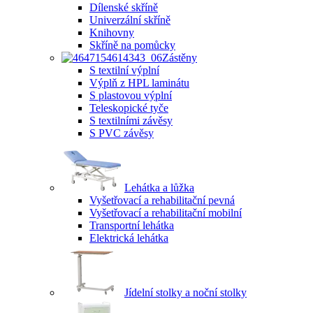
Dílenské skříně
Univerzální skříně
Knihovny
Skříně na pomůcky
Zástěny
S textilní výplní
Výplň z HPL laminátu
S plastovou výplní
Teleskopické tyče
S textilními závěsy
S PVC závěsy
Lehátka a lůžka
Vyšetřovací a rehabilitační pevná
Vyšetřovací a rehabilitační mobilní
Transportní lehátka
Elektrická lehátka
Jídelní stolky a noční stolky