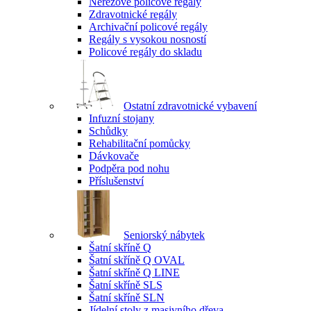
Nerezové policové regály
Zdravotnické regály
Archivační policové regály
Regály s vysokou nosností
Policové regály do skladu
Ostatní zdravotnické vybavení
Infuzní stojany
Schůdky
Rehabilitační pomůcky
Dávkovače
Podpěra pod nohu
Příslušenství
Seniorský nábytek
Šatní skříně Q
Šatní skříně Q OVAL
Šatní skříně Q LINE
Šatní skříně SLS
Šatní skříně SLN
Jídelní stoly z masivního dřeva