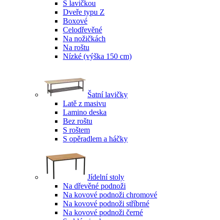
S lavičkou
Dveře typu Z
Boxové
Celodřevěné
Na nožičkách
Na roštu
Nízké (výška 150 cm)
Šatní lavičky
Latě z masivu
Lamino deska
Bez roštu
S roštem
S opěradlem a háčky
Jídelní stoly
Na dřevěné podnoži
Na kovové podnoži chromové
Na kovové podnoži stříbrné
Na kovové podnoži černé