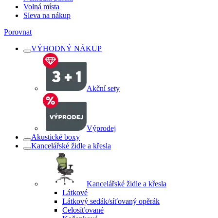
Volná místa
Sleva na nákup
Porovnat
VÝHODNÝ NÁKUP
Akční sety
Výprodej
Akustické boxy
Kancelářské židle a křesla
Kancelářské židle a křesla
Látkové
Látkový sedák/síťovaný opěrák
Celosíťované