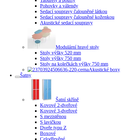
Taburety a pouffy
Pohovky a válendy
Sedací soupravy čalouněné látkou
Sedací soupravy čalouněné koženkou
Akustické sedací soupravy
Modulární hravé stoly
Stoly výšky 520 mm
Stoly výšky 750 mm
Stoly na kolečkách výšky 750 mm
Akustické boxy
Šatny
Šatní skříně
Kovové 2-dveřové
Kovové 3-dveřové
S mezistěnou
S lavičkou
Dveře typu Z
Boxové
Celodřevěné