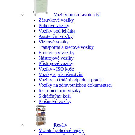
Vozíky pro zdravotnictví
Zásuvkové vozíky
Policové vozíky
Vozíky pod lehátka
Asistenční vozíky
Vizitové vozíky
Transportní a klecové vozíky
Emergency vozíky
Nástrojové vozíky
Přístrojové vozíky
Vozíky - ISO koše
Vozíky s příslušenstvím
Vozíky na třídění odpadu a prádla
Vozíky na zdravotnickou dokumentaci
Instrumentační vozíky
S drátěnými koši
Plošinové vozíky
Regály
Mobilní policové regály