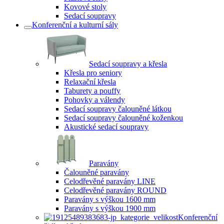
Kovové stoly
Sedací soupravy
Konferenční a kulturní sály
Sedací soupravy a křesla
Křesla pro seniory
Relaxační křesla
Taburety a pouffy
Pohovky a válendy
Sedací soupravy čalouněné látkou
Sedací soupravy čalouněné koženkou
Akustické sedací soupravy
Paravány
Čalouněné paravány
Celodřevěné paravány LINE
Celodřevěné paravány ROUND
Paravány s výškou 1600 mm
Paravány s výškou 1900 mm
Konferenční