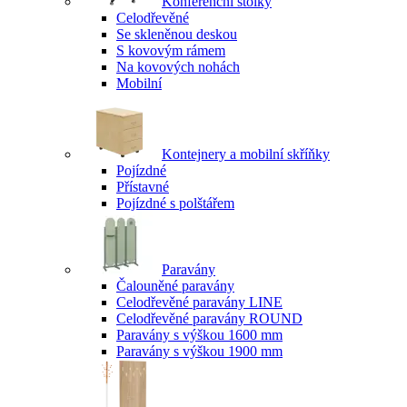
Konferenční stolky
Celodřevěné
Se skleněnou deskou
S kovovým rámem
Na kovových nohách
Mobilní
Kontejnery a mobilní skříňky
Pojízdné
Přístavné
Pojízdné s polštářem
Paravány
Čalouněné paravány
Celodřevěné paravány LINE
Celodřevěné paravány ROUND
Paravány s výškou 1600 mm
Paravány s výškou 1900 mm