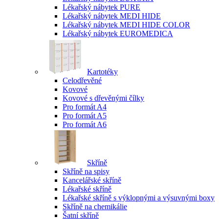
Lékařský nábytek PURE
Lékařský nábytek MEDI HIDE
Lékařský nábytek MEDI HIDE COLOR
Lékařský nábytek EUROMEDICA
Kartotéky
Celodřevěné
Kovové
Kovové s dřevěnými čílky
Pro formát A4
Pro formát A5
Pro formát A6
Skříně
Skříně na spisy
Kancelářské skříně
Lékařské skříně
Lékařské skříně s výklopnými a výsuvnými boxy
Skříně na chemikálie
Šatní skříně