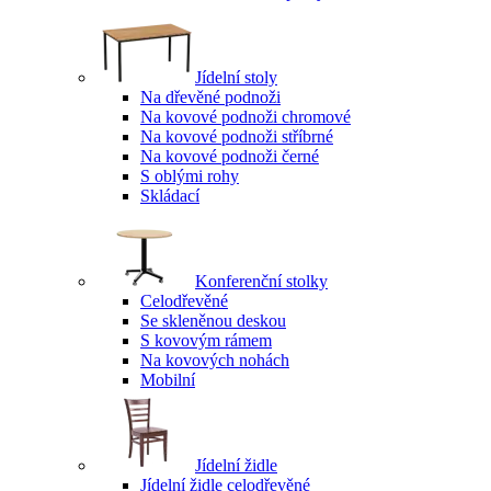
Jídelní stoly
Na dřevěné podnoži
Na kovové podnoži chromové
Na kovové podnoži stříbrné
Na kovové podnoži černé
S oblými rohy
Skládací
Konferenční stolky
Celodřevěné
Se skleněnou deskou
S kovovým rámem
Na kovových nohách
Mobilní
Jídelní židle
Jídelní židle celodřevěné