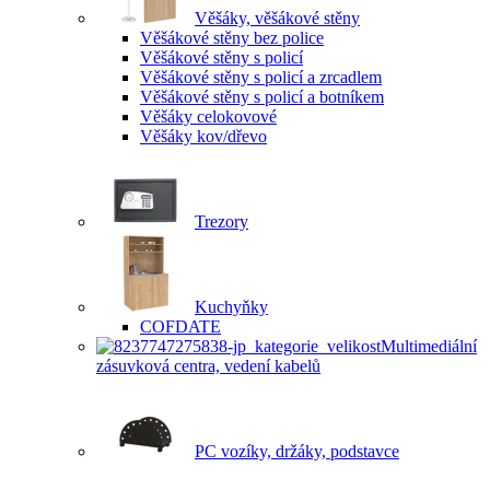
Věšáky, věšákové stěny
Věšákové stěny bez police
Věšákové stěny s policí
Věšákové stěny s policí a zrcadlem
Věšákové stěny s policí a botníkem
Věšáky celokovové
Věšáky kov/dřevo
Trezory
Kuchyňky
COFDATE
Multimediální
zásuvková centra, vedení kabelů
PC vozíky, držáky, podstavce