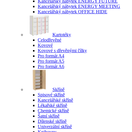
Kancelářský nábytek ENERGY FUTURE
Kancelářský nábytek ENERGY MEETING
Kancelářský nábytek OFFICE HIDE
Kartotéky
Celodřevěné
Kovové
Kovové s dřevěnými čílky
Pro formát A4
Pro formát A5
Pro formát A6
Skříně
Spisové skříně
Kancelářské skříně
Lékařské skříně
Chemické skříně
Šatní skříně
Dílenské skříně
Univerzální skříně
Knihovny