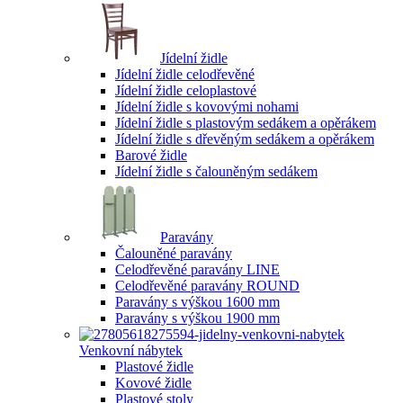
Jídelní židle
Jídelní židle celodřevěné
Jídelní židle celoplastové
Jídelní židle s kovovými nohami
Jídelní židle s plastovým sedákem a opěrákem
Jídelní židle s dřevěným sedákem a opěrákem
Barové židle
Jídelní židle s čalouněným sedákem
Paravány
Čalouněné paravány
Celodřevěné paravány LINE
Celodřevěné paravány ROUND
Paravány s výškou 1600 mm
Paravány s výškou 1900 mm
Venkovní nábytek
Plastové židle
Kovové židle
Plastové stoly