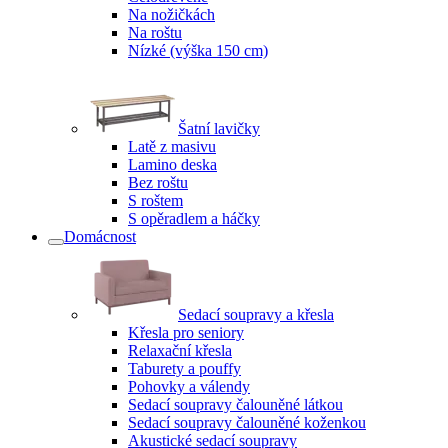
Na nožičkách
Na roštu
Nízké (výška 150 cm)
Šatní lavičky
Latě z masivu
Lamino deska
Bez roštu
S roštem
S opěradlem a háčky
Domácnost
Sedací soupravy a křesla
Křesla pro seniory
Relaxační křesla
Taburety a pouffy
Pohovky a válendy
Sedací soupravy čalouněné látkou
Sedací soupravy čalouněné koženkou
Akustické sedací soupravy