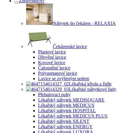
Zdravotnictví
Nábytek do čekáren - RELAXIA
Čekárenské lavice
Plastové lavice
Dřevěné lavice
Kovové lavice
Čalouněné lavice
Polyuretanové lavice
Lavice se zvýšeným sedem
Lékařská křesla a židle
Lékařské nábytkové řady
Přebalovací pulty
Lékařský nábytek MEDISQUARE
Lékařský nábytek MEDICUS
Lékařský nábytek HOSPITAL
Lékařský nábytek MEDICUS PLUS
Lékařský nábytek SILENT
Lékařský nábytek ENERGY
Lékařský nábytek LUXORA