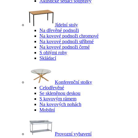
Akustické sedací soupravy
Jídelní stoly
Na dřevěné podnoži
Na kovové podnoži chromové
Na kovové podnoži stříbrné
Na kovové podnoži černé
S oblými rohy
Skládací
Konferenční stolky
Celodřevěné
Se skleněnou deskou
S kovovým rámem
Na kovových nohách
Mobilní
Provozní vybavení