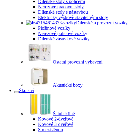
Dílenské stoly s policemi
Nerezové pracovní stoly
Dílenské stoly s nástavbou
Elektricky výškově stavitelnými stoly
Dílenské a provozní vozíky
Plošinové vozíky
Nerezové policové vozíky
Dílenské zásuvkové vozíky
Ostatní provozní vybavení
Akustické boxy
Školství
Šatní skříně
Kovové 2-dveřové
Kovové 3-dveřové
S mezistěnou