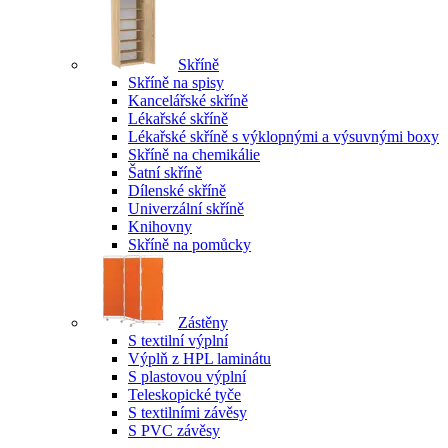
Skříně
Skříně na spisy
Kancelářské skříně
Lékařské skříně
Lékařské skříně s výklopnými a výsuvnými boxy
Skříně na chemikálie
Šatní skříně
Dílenské skříně
Univerzální skříně
Knihovny
Skříně na pomůcky
Zástěny
S textilní výplní
Výplň z HPL laminátu
S plastovou výplní
Teleskopické tyče
S textilními závěsy
S PVC závěsy