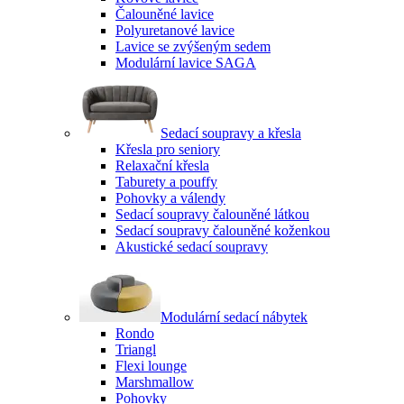
Čalouněné lavice
Polyuretanové lavice
Lavice se zvýšeným sedem
Modulární lavice SAGA
Sedací soupravy a křesla
Křesla pro seniory
Relaxační křesla
Taburety a pouffy
Pohovky a válendy
Sedací soupravy čalouněné látkou
Sedací soupravy čalouněné koženkou
Akustické sedací soupravy
Modulární sedací nábytek
Rondo
Triangl
Flexi lounge
Marshmallow
Pohovky