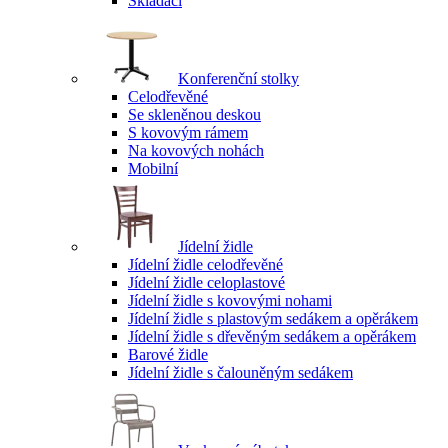
Skládací
Konferenční stolky
Celodřevěné
Se skleněnou deskou
S kovovým rámem
Na kovových nohách
Mobilní
Jídelní židle
Jídelní židle celodřevěné
Jídelní židle celoplastové
Jídelní židle s kovovými nohami
Jídelní židle s plastovým sedákem a opěrákem
Jídelní židle s dřevěným sedákem a opěrákem
Barové židle
Jídelní židle s čalouněným sedákem