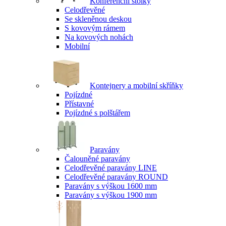
Konferenční stolky
Celodřevěné
Se skleněnou deskou
S kovovým rámem
Na kovových nohách
Mobilní
Kontejnery a mobilní skříňky
Pojízdné
Přístavné
Pojízdné s polštářem
Paravány
Čalouněné paravány
Celodřevěné paravány LINE
Celodřevěné paravány ROUND
Paravány s výškou 1600 mm
Paravány s výškou 1900 mm