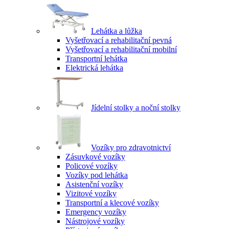
Lehátka a lůžka
Vyšetřovací a rehabilitační pevná
Vyšetřovací a rehabilitační mobilní
Transportní lehátka
Elektrická lehátka
Jídelní stolky a noční stolky
Vozíky pro zdravotnictví
Zásuvkové vozíky
Policové vozíky
Vozíky pod lehátka
Asistenční vozíky
Vizitové vozíky
Transportní a klecové vozíky
Emergency vozíky
Nástrojové vozíky