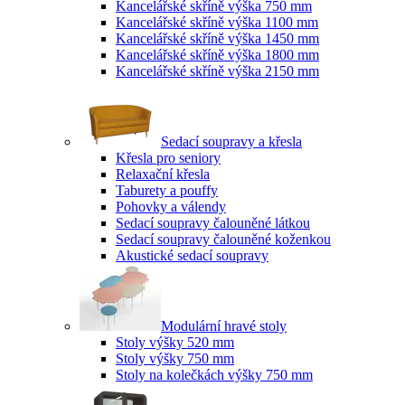
Kancelářské skříně výška 750 mm
Kancelářské skříně výška 1100 mm
Kancelářské skříně výška 1450 mm
Kancelářské skříně výška 1800 mm
Kancelářské skříně výška 2150 mm
Sedací soupravy a křesla
Křesla pro seniory
Relaxační křesla
Taburety a pouffy
Pohovky a válendy
Sedací soupravy čalouněné látkou
Sedací soupravy čalouněné koženkou
Akustické sedací soupravy
Modulární hravé stoly
Stoly výšky 520 mm
Stoly výšky 750 mm
Stoly na kolečkách výšky 750 mm