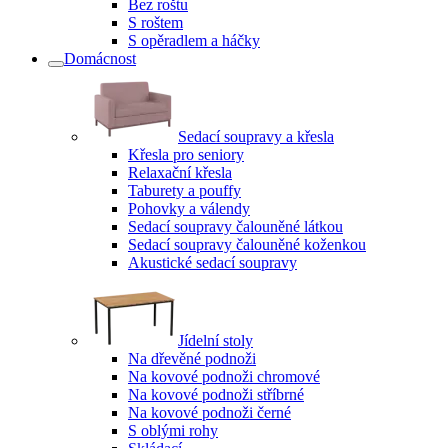
Bez roštu
S roštem
S opěradlem a háčky
Domácnost
Sedací soupravy a křesla
Křesla pro seniory
Relaxační křesla
Taburety a pouffy
Pohovky a válendy
Sedací soupravy čalouněné látkou
Sedací soupravy čalouněné koženkou
Akustické sedací soupravy
Jídelní stoly
Na dřevěné podnoži
Na kovové podnoži chromové
Na kovové podnoži stříbrné
Na kovové podnoži černé
S oblými rohy