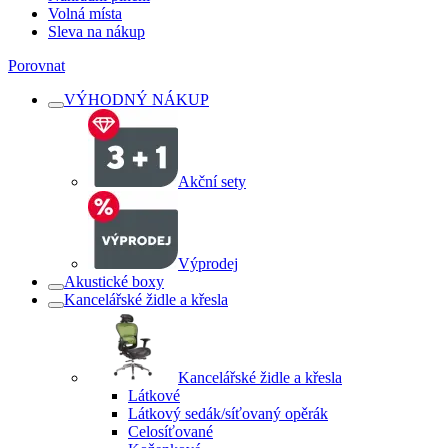
Volná místa
Sleva na nákup
Porovnat
VÝHODNÝ NÁKUP
Akční sety
Výprodej
Akustické boxy
Kancelářské židle a křesla
Kancelářské židle a křesla
Látkové
Látkový sedák/síťovaný opěrák
Celosíťované