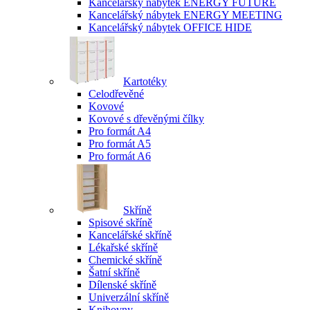
Kancelářský nábytek ENERGY FUTURE
Kancelářský nábytek ENERGY MEETING
Kancelářský nábytek OFFICE HIDE
Kartotéky
Celodřevěné
Kovové
Kovové s dřevěnými čílky
Pro formát A4
Pro formát A5
Pro formát A6
Skříně
Spisové skříně
Kancelářské skříně
Lékařské skříně
Chemické skříně
Šatní skříně
Dílenské skříně
Univerzální skříně
Knihovny