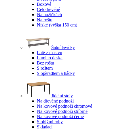
Boxové
Celodřevěné
Na nožičkách
Na roštu
Nízké (výška 150 cm)
Šatní lavičky
Latě z masivu
Lamino deska
Bez roštu
S roštem
S opěradlem a háčky
Jídelní stoly
Na dřevěné podnoži
Na kovové podnoži chromové
Na kovové podnoži stříbrné
Na kovové podnoži černé
S oblými rohy
Skládací