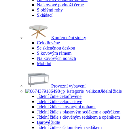
Na kovové podnoži černé
S oblými rohy
Skládací
Konferenční stolky
Celodřevěné
Se skleněnou deskou
S kovovým rámem
Na kovových nohách
Mobilní
Provozní vybavení
Jídelní židle
Jídelní židle celodřevěné
Jídelní židle celoplastové
Jídelní židle s kovovými nohami
Jídelní židle s plastovým sedákem a opěrákem
Jídelní židle s dřevěným sedákem a opěrákem
Barové židle
Jídelní židle s čalouněným sedákem