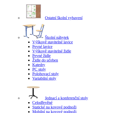
Ostatní školní vybavení
Školní nábytek
Výškově stavitelné lavice
Pevné lavice
Výškově stavitelné židle
Pevné židle
Židle do učeben
Katedry
PC stoly
Polohovací stoly
Variabilní stoly
Jednací a konferenční stoly
Celodřevěné
Statické na kovové podnoži
Mobilní na kovové podnoži