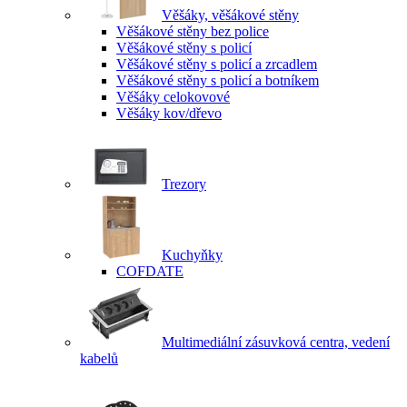
Věšáky, věšákové stěny
Věšákové stěny bez police
Věšákové stěny s policí
Věšákové stěny s policí a zrcadlem
Věšákové stěny s policí a botníkem
Věšáky celokovové
Věšáky kov/dřevo
Trezory
Kuchyňky
COFDATE
Multimediální zásuvková centra, vedení
kabelů