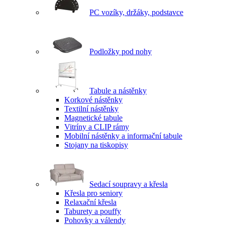
PC vozíky, držáky, podstavce
Podložky pod nohy
Tabule a nástěnky
Korkové nástěnky
Textilní nástěnky
Magnetické tabule
Vitríny a CLIP rámy
Mobilní nástěnky a informační tabule
Stojany na tiskopisy
Sedací soupravy a křesla
Křesla pro seniory
Relaxační křesla
Taburety a pouffy
Pohovky a válendy