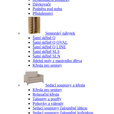
Dávkovače
Podpěra pod nohu
Příslušenství
Seniorský nábytek
Šatní skříně Q
Šatní skříně Q OVAL
Šatní skříně Q LINE
Šatní skříně SLS
Šatní skříně SLN
Jídelní stoly z masivního dřeva
Křesla pro seniory
Sedací soupravy a křesla
Křesla pro seniory
Relaxační křesla
Taburety a pouffy
Pohovky a válendy
Sedací soupravy čalouněné látkou
Sedací soupravy čalouněné koženkou