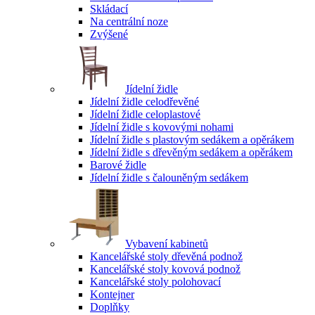
Skládací
Na centrální noze
Zvýšené
Jídelní židle
Jídelní židle celodřevěné
Jídelní židle celoplastové
Jídelní židle s kovovými nohami
Jídelní židle s plastovým sedákem a opěrákem
Jídelní židle s dřevěným sedákem a opěrákem
Barové židle
Jídelní židle s čalouněným sedákem
Vybavení kabinetů
Kancelářské stoly dřevěná podnož
Kancelářské stoly kovová podnož
Kancelářské stoly polohovací
Kontejner
Doplňky