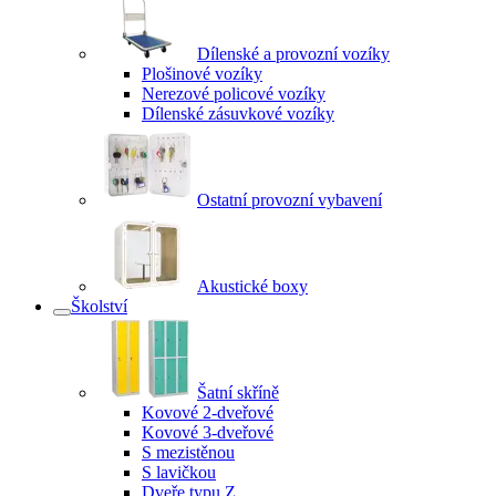
Dílenské a provozní vozíky
Plošinové vozíky
Nerezové policové vozíky
Dílenské zásuvkové vozíky
Ostatní provozní vybavení
Akustické boxy
Školství
Šatní skříně
Kovové 2-dveřové
Kovové 3-dveřové
S mezistěnou
S lavičkou
Dveře typu Z