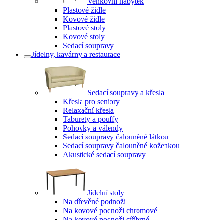
Venkovní nábytek
Plastové židle
Kovové židle
Plastové stoly
Kovové stoly
Sedací soupravy
Jídelny, kavárny a restaurace
Sedací soupravy a křesla
Křesla pro seniory
Relaxační křesla
Taburety a pouffy
Pohovky a válendy
Sedací soupravy čalouněné látkou
Sedací soupravy čalouněné koženkou
Akustické sedací soupravy
Jídelní stoly
Na dřevěné podnoži
Na kovové podnoži chromové
Na kovové podnoži stříbrné