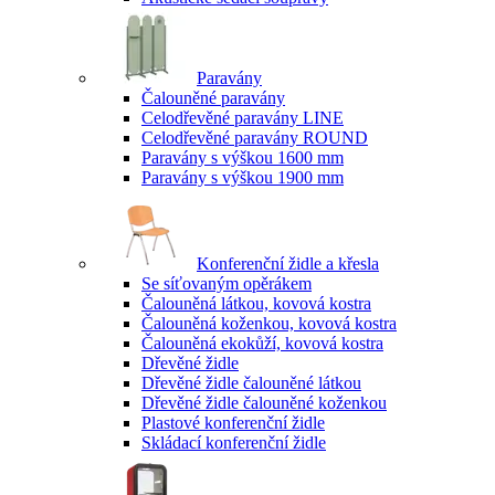
Paravány
Čalouněné paravány
Celodřevěné paravány LINE
Celodřevěné paravány ROUND
Paravány s výškou 1600 mm
Paravány s výškou 1900 mm
Konferenční židle a křesla
Se síťovaným opěrákem
Čalouněná látkou, kovová kostra
Čalouněná koženkou, kovová kostra
Čalouněná ekokůží, kovová kostra
Dřevěné židle
Dřevěné židle čalouněné látkou
Dřevěné židle čalouněné koženkou
Plastové konferenční židle
Skládací konferenční židle