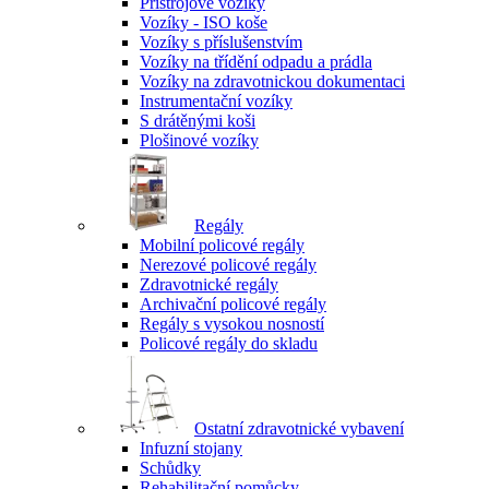
Přístrojové vozíky
Vozíky - ISO koše
Vozíky s příslušenstvím
Vozíky na třídění odpadu a prádla
Vozíky na zdravotnickou dokumentaci
Instrumentační vozíky
S drátěnými koši
Plošinové vozíky
Regály
Mobilní policové regály
Nerezové policové regály
Zdravotnické regály
Archivační policové regály
Regály s vysokou nosností
Policové regály do skladu
Ostatní zdravotnické vybavení
Infuzní stojany
Schůdky
Rehabilitační pomůcky