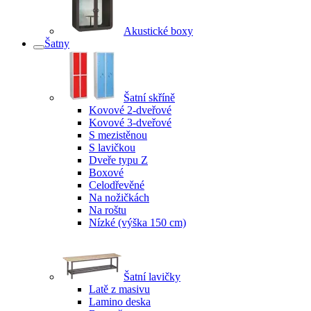
Akustické boxy
Šatny
Šatní skříně
Kovové 2-dveřové
Kovové 3-dveřové
S mezistěnou
S lavičkou
Dveře typu Z
Boxové
Celodřevěné
Na nožičkách
Na roštu
Nízké (výška 150 cm)
Šatní lavičky
Latě z masivu
Lamino deska