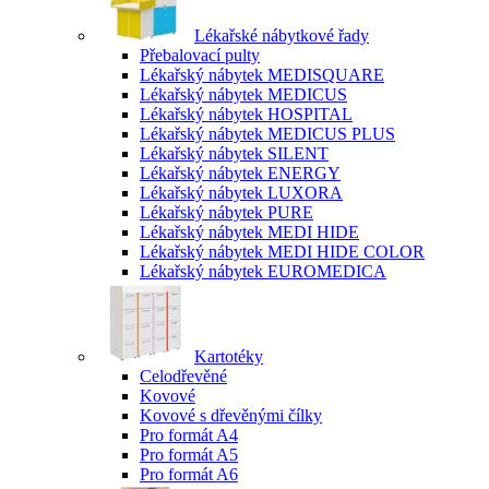
Lékařské nábytkové řady
Přebalovací pulty
Lékařský nábytek MEDISQUARE
Lékařský nábytek MEDICUS
Lékařský nábytek HOSPITAL
Lékařský nábytek MEDICUS PLUS
Lékařský nábytek SILENT
Lékařský nábytek ENERGY
Lékařský nábytek LUXORA
Lékařský nábytek PURE
Lékařský nábytek MEDI HIDE
Lékařský nábytek MEDI HIDE COLOR
Lékařský nábytek EUROMEDICA
Kartotéky
Celodřevěné
Kovové
Kovové s dřevěnými čílky
Pro formát A4
Pro formát A5
Pro formát A6