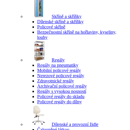
Skříně a skříňky
Dílenské skříně a skříňky
Policové skříně
Bezpečnostní skříně na hořlaviny, kyseliny,
louhy
Regály
Regály na pneumatiky
Mobilní policové regály
Nerezové policové regály
Zdravotnické regály
Archivační policové regály
Regály s vysokou nosností
Policové regály do skladu
Policové regály do dílny
Dílenské a provozní židle
Čalouněné látkou