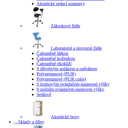
Akustické sedací soupravy
Zákrokové židle
Laboratorní a provozní židle
Čalouněné látkou
Čalouněné koženkou
Čalouněné ekokůží
S dřevěným sedákem a opěrákem
Polyuretanové (PUR)
Polyuretanové (PUR color)
S kruhovým ovladačem nastavení výšky
S nožním ovladačem nastavení výšky
Sedlové
Akustické boxy
Sklady a dílny