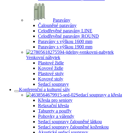
Paravány
Čalouněné paravány
Celodřevěné paravány LINE
Celodřevěné paravány ROUND
Paravány s výškou 1600 mm
Paravány s výškou 1900 mm
Venkovní nábytek
Plastové židle
Kovové židle
Plastové stoly
Kovové stoly
Sedací soupravy
Konferenční a kulturní sály
Sedací soupravy a křesla
Křesla pro seniory
Relaxační křesla
Taburety a pouffy
Pohovky a válendy
Sedací soupravy čalouněné látkou
Sedací soupravy čalouněné koženkou
Akustické sedací soupravy