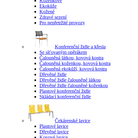
Koženkové
Ekokůže
Kožené
Zdravé sezení
Pro nepřetržité provozy
Konferenční židle a křesla
Se síťovaným opěrákem
Čalouněná látkou, kovová kostra
Čalouněná koženkou, kovová kostra
Čalouněná ekokůží, kovová kostra
Dřevěné židle
Dřevěné židle čalouněné látkou
Dřevěné židle čalouněné koženkou
Plastové konferenční židle
Skládací konferenční židle
Čekárenské lavice
Plastové lavice
Dřevěné lavice
Kovové lavice