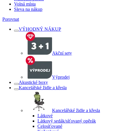
Volná místa
Sleva na nákup
Porovnat
VÝHODNÝ NÁKUP
Akční sety
Výprodej
Akustické boxy
Kancelářské židle a křesla
Kancelářské židle a křesla
Látkové
Látkový sedák/síťovaný opěrák
Celosíťované