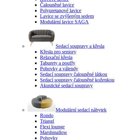
Čalouněné lavice
Polyuretanové lavice
Lavice se zvýšeným sedem
Modulární lavice SAGA
Sedací soupravy a křesla
Křesla pro seniory
Relaxační křesla
Taburety a pouffy
Pohovky a válendy
Sedací soupravy čalouněné látkou
Sedací soupravy čalouněné koženkou
Akustické sedací soupravy
Modulární sedací nábytek
Rondo
Triangl
Flexi lounge
Marshmallow
Pohovky