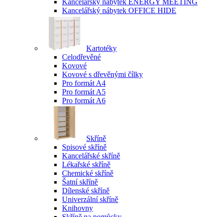
Kancelářský nábytek ENERGY MEETING
Kancelářský nábytek OFFICE HIDE
Kartotéky
Celodřevěné
Kovové
Kovové s dřevěnými čílky
Pro formát A4
Pro formát A5
Pro formát A6
Skříně
Spisové skříně
Kancelářské skříně
Lékařské skříně
Chemické skříně
Šatní skříně
Dílenské skříně
Univerzální skříně
Knihovny
Skříně na pomůcky