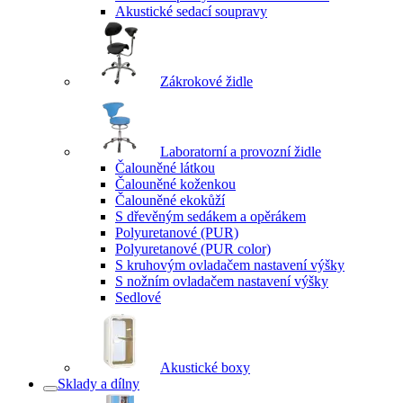
Akustické sedací soupravy
Zákrokové židle
Laboratorní a provozní židle
Čalouněné látkou
Čalouněné koženkou
Čalouněné ekokůží
S dřevěným sedákem a opěrákem
Polyuretanové (PUR)
Polyuretanové (PUR color)
S kruhovým ovladačem nastavení výšky
S nožním ovladačem nastavení výšky
Sedlové
Akustické boxy
Sklady a dílny