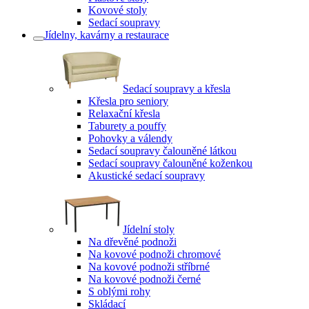
Kovové stoly
Sedací soupravy
Jídelny, kavárny a restaurace
Sedací soupravy a křesla
Křesla pro seniory
Relaxační křesla
Taburety a pouffy
Pohovky a válendy
Sedací soupravy čalouněné látkou
Sedací soupravy čalouněné koženkou
Akustické sedací soupravy
Jídelní stoly
Na dřevěné podnoži
Na kovové podnoži chromové
Na kovové podnoži stříbrné
Na kovové podnoži černé
S oblými rohy
Skládací