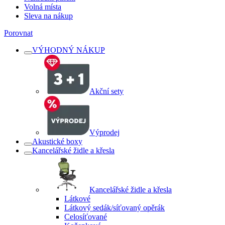
Volná místa
Sleva na nákup
Porovnat
VÝHODNÝ NÁKUP
Akční sety
Výprodej
Akustické boxy
Kancelářské židle a křesla
Kancelářské židle a křesla
Látkové
Látkový sedák/síťovaný opěrák
Celosíťované