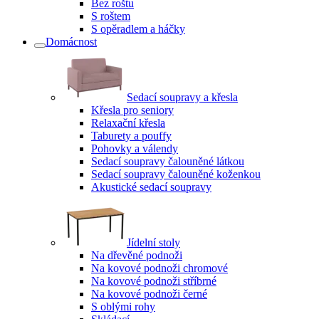
Bez roštu
S roštem
S opěradlem a háčky
Domácnost
Sedací soupravy a křesla
Křesla pro seniory
Relaxační křesla
Taburety a pouffy
Pohovky a válendy
Sedací soupravy čalouněné látkou
Sedací soupravy čalouněné koženkou
Akustické sedací soupravy
Jídelní stoly
Na dřevěné podnoži
Na kovové podnoži chromové
Na kovové podnoži stříbrné
Na kovové podnoži černé
S oblými rohy