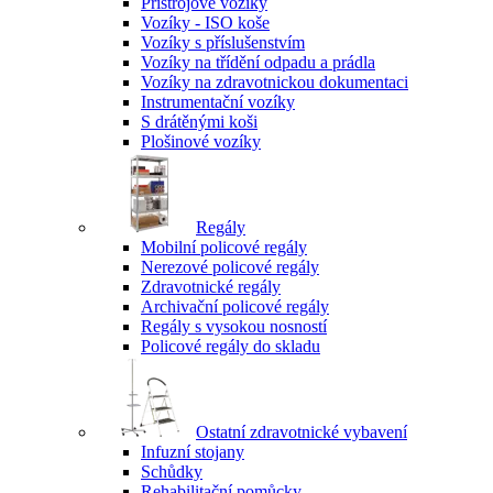
Přístrojové vozíky
Vozíky - ISO koše
Vozíky s příslušenstvím
Vozíky na třídění odpadu a prádla
Vozíky na zdravotnickou dokumentaci
Instrumentační vozíky
S drátěnými koši
Plošinové vozíky
Regály
Mobilní policové regály
Nerezové policové regály
Zdravotnické regály
Archivační policové regály
Regály s vysokou nosností
Policové regály do skladu
Ostatní zdravotnické vybavení
Infuzní stojany
Schůdky
Rehabilitační pomůcky