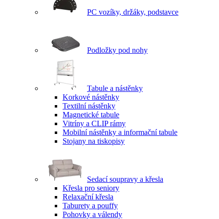
PC vozíky, držáky, podstavce
Podložky pod nohy
Tabule a nástěnky
Korkové nástěnky
Textilní nástěnky
Magnetické tabule
Vitríny a CLIP rámy
Mobilní nástěnky a informační tabule
Stojany na tiskopisy
Sedací soupravy a křesla
Křesla pro seniory
Relaxační křesla
Taburety a pouffy
Pohovky a válendy