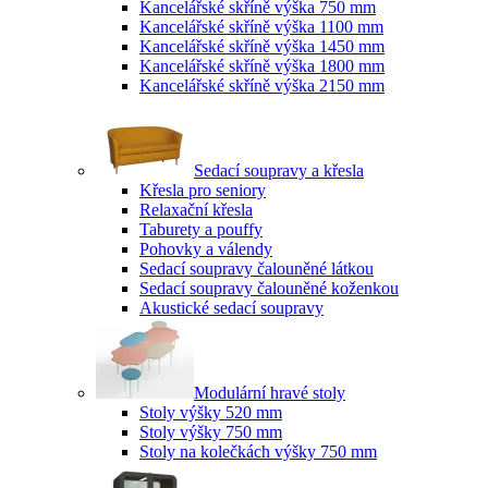
Kancelářské skříně výška 750 mm
Kancelářské skříně výška 1100 mm
Kancelářské skříně výška 1450 mm
Kancelářské skříně výška 1800 mm
Kancelářské skříně výška 2150 mm
Sedací soupravy a křesla
Křesla pro seniory
Relaxační křesla
Taburety a pouffy
Pohovky a válendy
Sedací soupravy čalouněné látkou
Sedací soupravy čalouněné koženkou
Akustické sedací soupravy
Modulární hravé stoly
Stoly výšky 520 mm
Stoly výšky 750 mm
Stoly na kolečkách výšky 750 mm