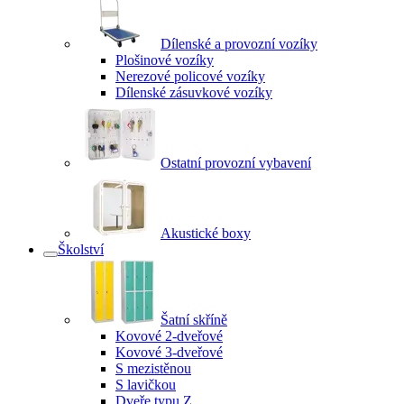
Dílenské a provozní vozíky
Plošinové vozíky
Nerezové policové vozíky
Dílenské zásuvkové vozíky
Ostatní provozní vybavení
Akustické boxy
Školství
Šatní skříně
Kovové 2-dveřové
Kovové 3-dveřové
S mezistěnou
S lavičkou
Dveře typu Z