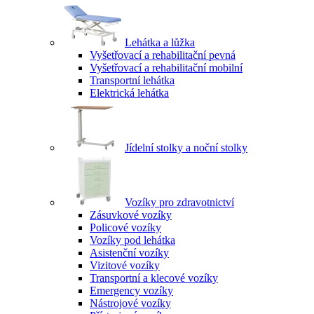
Lehátka a lůžka
Vyšetřovací a rehabilitační pevná
Vyšetřovací a rehabilitační mobilní
Transportní lehátka
Elektrická lehátka
Jídelní stolky a noční stolky
Vozíky pro zdravotnictví
Zásuvkové vozíky
Policové vozíky
Vozíky pod lehátka
Asistenční vozíky
Vizitové vozíky
Transportní a klecové vozíky
Emergency vozíky
Nástrojové vozíky