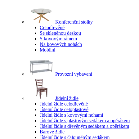
Konferenční stolky
Celodřevěné
Se skleněnou deskou
S kovovým rámem
Na kovových nohách
Mobilní
Provozní vybavení
Jídelní židle
Jídelní židle celodřevěné
Jídelní židle celoplastové
Jídelní židle s kovovými nohami
Jídelní židle s plastovým sedákem a opěrákem
Jídelní židle s dřevěným sedákem a opěrákem
Barové židle
Jídelní židle s čalouněným sedákem