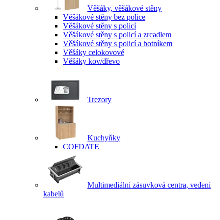
Věšáky, věšákové stěny
Věšákové stěny bez police
Věšákové stěny s policí
Věšákové stěny s policí a zrcadlem
Věšákové stěny s policí a botníkem
Věšáky celokovové
Věšáky kov/dřevo
Trezory
Kuchyňky
COFDATE
Multimediální zásuvková centra, vedení
kabelů