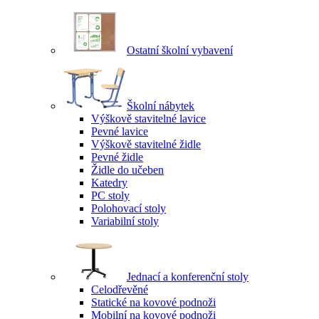
Ostatní školní vybavení
Školní nábytek
Výškově stavitelné lavice
Pevné lavice
Výškově stavitelné židle
Pevné židle
Židle do učeben
Katedry
PC stoly
Polohovací stoly
Variabilní stoly
Jednací a konferenční stoly
Celodřevěné
Statické na kovové podnoži
Mobilní na kovové podnoži