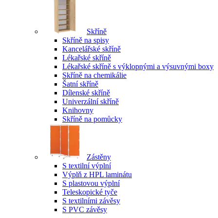
Skříně
Skříně na spisy
Kancelářské skříně
Lékařské skříně
Lékařské skříně s výklopnými a výsuvnými boxy
Skříně na chemikálie
Šatní skříně
Dílenské skříně
Univerzální skříně
Knihovny
Skříně na pomůcky
Zástěny
S textilní výplní
Výplň z HPL laminátu
S plastovou výplní
Teleskopické tyče
S textilními závěsy
S PVC závěsy