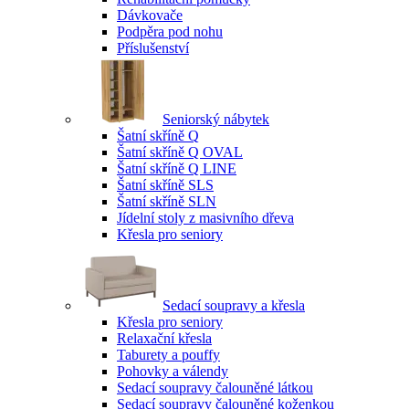
Dávkovače
Podpěra pod nohu
Příslušenství
Seniorský nábytek
Šatní skříně Q
Šatní skříně Q OVAL
Šatní skříně Q LINE
Šatní skříně SLS
Šatní skříně SLN
Jídelní stoly z masivního dřeva
Křesla pro seniory
Sedací soupravy a křesla
Křesla pro seniory
Relaxační křesla
Taburety a pouffy
Pohovky a válendy
Sedací soupravy čalouněné látkou
Sedací soupravy čalouněné koženkou