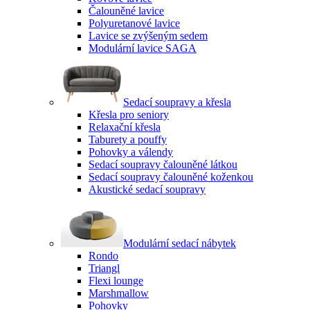
Čalouněné lavice
Polyuretanové lavice
Lavice se zvýšeným sedem
Modulární lavice SAGA
Sedací soupravy a křesla
Křesla pro seniory
Relaxační křesla
Taburety a pouffy
Pohovky a válendy
Sedací soupravy čalouněné látkou
Sedací soupravy čalouněné koženkou
Akustické sedací soupravy
Modulární sedací nábytek
Rondo
Triangl
Flexi lounge
Marshmallow
Pohovky