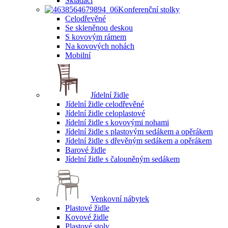
Skládací
Konferenční stolky
Celodřevěné
Se skleněnou deskou
S kovovým rámem
Na kovových nohách
Mobilní
Jídelní židle
Jídelní židle celodřevěné
Jídelní židle celoplastové
Jídelní židle s kovovými nohami
Jídelní židle s plastovým sedákem a opěrákem
Jídelní židle s dřevěným sedákem a opěrákem
Barové židle
Jídelní židle s čalouněným sedákem
Venkovní nábytek
Plastové židle
Kovové židle
Plastové stoly