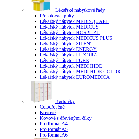
Lékařské nábytkové řady
Přebalovací pulty
Lékařský nábytek MEDISQUARE
Lékařský nábytek MEDICUS
Lékařský nábytek HOSPITAL
Lékařský nábytek MEDICUS PLUS
Lékařský nábytek SILENT
Lékařský nábytek ENERGY
Lékařský nábytek LUXORA
Lékařský nábytek PURE
Lékařský nábytek MEDI HIDE
Lékařský nábytek MEDI HIDE COLOR
Lékařský nábytek EUROMEDICA
Kartotéky
Celodřevěné
Kovové
Kovové s dřevěnými čílky
Pro formát A4
Pro formát A5
Pro formát A6