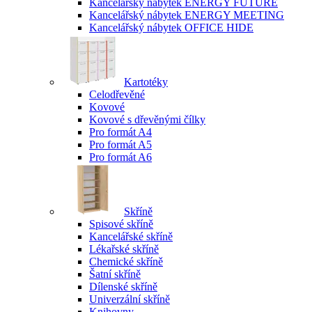
Kancelářský nábytek ENERGY FUTURE
Kancelářský nábytek ENERGY MEETING
Kancelářský nábytek OFFICE HIDE
Kartotéky
Celodřevěné
Kovové
Kovové s dřevěnými čílky
Pro formát A4
Pro formát A5
Pro formát A6
Skříně
Spisové skříně
Kancelářské skříně
Lékařské skříně
Chemické skříně
Šatní skříně
Dílenské skříně
Univerzální skříně
Knihovny