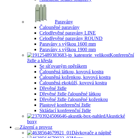
Paravány
Čalouněné paravány
Celodřevěné paravány LINE
Celodřevěné paravány ROUND
Paravány s výškou 1600 mm
Paravány s výškou 1900 mm
Konferenční
židle a křesla
Se síťovaným opěrákem
Čalouněná látkou, kovová kostra
Čalouněná koženkou, kovová kostra
Čalouněná ekokůží, kovová kostra
Dřevěné židle
Dřevěné židle čalouněné látkou
Dřevěné židle čalouněné koženkou
Plastové konferenční židle
Skládací konferenční židle
Akustické
boxy
Zázemí a provoz
Dávkovače a náplně