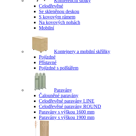
Konferenční stolky
Celodřevěné
Se skleněnou deskou
S kovovým rámem
Na kovových nohách
Mobilní
Kontejnery a mobilní skříňky
Pojízdné
Přístavné
Pojízdné s polštářem
Paravány
Čalouněné paravány
Celodřevěné paravány LINE
Celodřevěné paravány ROUND
Paravány s výškou 1600 mm
Paravány s výškou 1900 mm