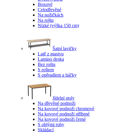
Boxové
Celodřevěné
Na nožičkách
Na roštu
Nízké (výška 150 cm)
Šatní lavičky
Latě z masivu
Lamino deska
Bez roštu
S roštem
S opěradlem a háčky
Jídelní stoly
Na dřevěné podnoži
Na kovové podnoži chromové
Na kovové podnoži stříbrné
Na kovové podnoži černé
S oblými rohy
Skládací