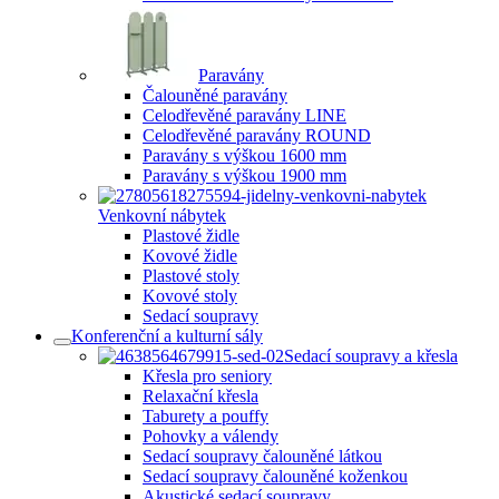
Paravány
Čalouněné paravány
Celodřevěné paravány LINE
Celodřevěné paravány ROUND
Paravány s výškou 1600 mm
Paravány s výškou 1900 mm
Venkovní nábytek
Plastové židle
Kovové židle
Plastové stoly
Kovové stoly
Sedací soupravy
Konferenční a kulturní sály
Sedací soupravy a křesla
Křesla pro seniory
Relaxační křesla
Taburety a pouffy
Pohovky a válendy
Sedací soupravy čalouněné látkou
Sedací soupravy čalouněné koženkou
Akustické sedací soupravy