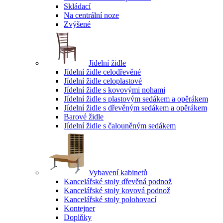
Skládací
Na centrální noze
Zvýšené
Jídelní židle
Jídelní židle celodřevěné
Jídelní židle celoplastové
Jídelní židle s kovovými nohami
Jídelní židle s plastovým sedákem a opěrákem
Jídelní židle s dřevěným sedákem a opěrákem
Barové židle
Jídelní židle s čalouněným sedákem
Vybavení kabinetů
Kancelářské stoly dřevěná podnož
Kancelářské stoly kovová podnož
Kancelářské stoly polohovací
Kontejner
Doplňky