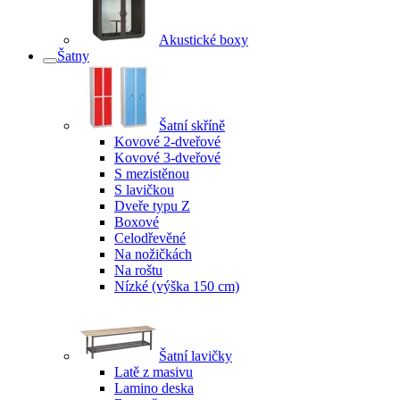
Akustické boxy
Šatny
Šatní skříně
Kovové 2-dveřové
Kovové 3-dveřové
S mezistěnou
S lavičkou
Dveře typu Z
Boxové
Celodřevěné
Na nožičkách
Na roštu
Nízké (výška 150 cm)
Šatní lavičky
Latě z masivu
Lamino deska