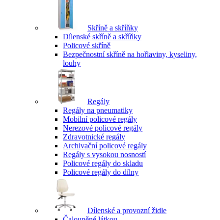
Skříně a skříňky
Dílenské skříně a skříňky
Policové skříně
Bezpečnostní skříně na hořlaviny, kyseliny,
louhy
Regály
Regály na pneumatiky
Mobilní policové regály
Nerezové policové regály
Zdravotnické regály
Archivační policové regály
Regály s vysokou nosností
Policové regály do skladu
Policové regály do dílny
Dílenské a provozní židle
Čalouněné látkou