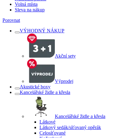
Volná místa
Sleva na nákup
Porovnat
VÝHODNÝ NÁKUP
Akční sety
Výprodej
Akustické boxy
Kancelářské židle a křesla
Kancelářské židle a křesla
Látkové
Látkový sedák/síťovaný opěrák
Celosíťované