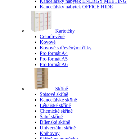
Kancelářský nábytek ENERGY MEETING
Kancelářský nábytek OFFICE HIDE
Kartotéky
Celodřevěné
Kovové
Kovové s dřevěnými čílky
Pro formát A4
Pro formát A5
Pro formát A6
Skříně
Spisové skříně
Kancelářské skříně
Lékařské skříně
Chemické skříně
Šatní skříně
Dílenské skříně
Univerzální skříně
Knihovny
Skříně na pomůcky