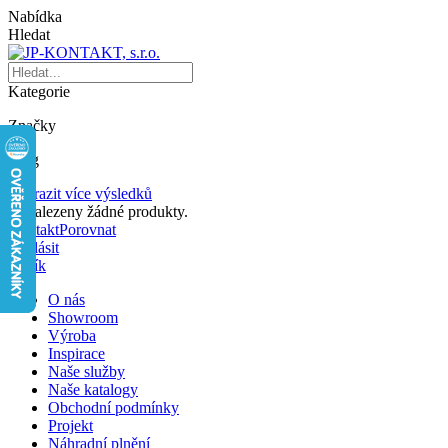
Nabídka
Hledat
Kategorie
Značky
Blog
Zobrazit více výsledků
Nenalezeny žádné produkty.
Kontakt
Porovnat
Přihlásit
Košík
O nás
Showroom
Výroba
Inspirace
Naše služby
Naše katalogy
Obchodní podmínky
Projekt
Náhradní plnění