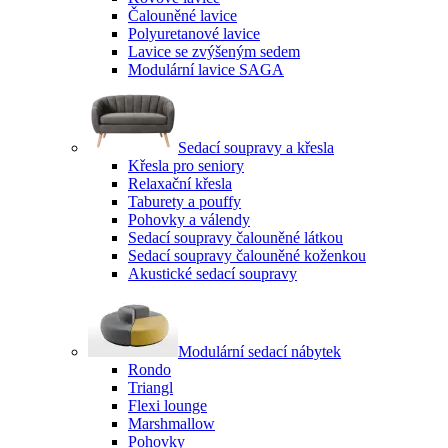
Čalouněné lavice
Polyuretanové lavice
Lavice se zvýšeným sedem
Modulární lavice SAGA
Sedací soupravy a křesla
Křesla pro seniory
Relaxační křesla
Taburety a pouffy
Pohovky a válendy
Sedací soupravy čalouněné látkou
Sedací soupravy čalouněné koženkou
Akustické sedací soupravy
Modulární sedací nábytek
Rondo
Triangl
Flexi lounge
Marshmallow
Pohovky