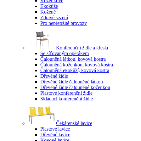
Koženkové
Ekokůže
Kožené
Zdravé sezení
Pro nepřetržité provozy
Konferenční židle a křesla
Se síťovaným opěrákem
Čalouněná látkou, kovová kostra
Čalouněná koženkou, kovová kostra
Čalouněná ekokůží, kovová kostra
Dřevěné židle
Dřevěné židle čalouněné látkou
Dřevěné židle čalouněné koženkou
Plastové konferenční židle
Skládací konferenční židle
Čekárenské lavice
Plastové lavice
Dřevěné lavice
Kovové lavice