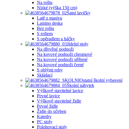
Na roštu
Nízké (výška 150 cm)
Šatní lavičky
Latě z masivu
Lamino deska
Bez roštu
S roštem
S opěradlem a háčky
Jídelní stoly
Na dřevěné podnoži
Na kovové podnoži chromové
Na kovové podnoži stříbrné
Na kovové podnoži černé
S oblými rohy
Skládací
Ostatní školní vybavení
Školní nábytek
Výškově stavitelné lavice
Pevné lavice
Výškově stavitelné židle
Pevné židle
Židle do učeben
Katedry
PC stoly
Polohovací stoly