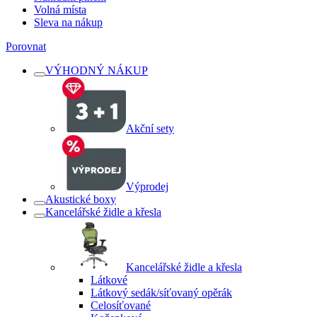
Volná místa
Sleva na nákup
Porovnat
VÝHODNÝ NÁKUP
Akční sety
Výprodej
Akustické boxy
Kancelářské židle a křesla
Kancelářské židle a křesla
Látkové
Látkový sedák/síťovaný opěrák
Celosíťované