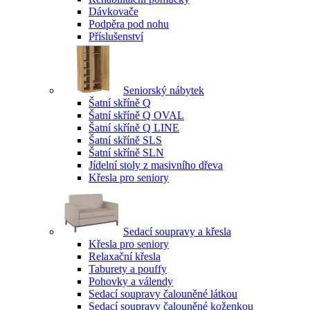
Dávkovače
Podpěra pod nohu
Příslušenství
Seniorský nábytek
Šatní skříně Q
Šatní skříně Q OVAL
Šatní skříně Q LINE
Šatní skříně SLS
Šatní skříně SLN
Jídelní stoly z masivního dřeva
Křesla pro seniory
Sedací soupravy a křesla
Křesla pro seniory
Relaxační křesla
Taburety a pouffy
Pohovky a válendy
Sedací soupravy čalouněné látkou
Sedací soupravy čalouněné koženkou