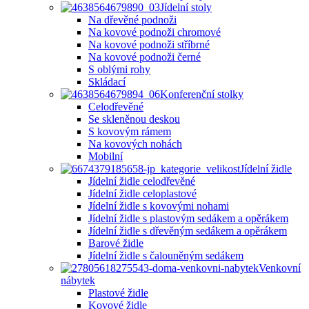
Jídelní stoly
Na dřevěné podnoži
Na kovové podnoži chromové
Na kovové podnoži stříbrné
Na kovové podnoži černé
S oblými rohy
Skládací
Konferenční stolky
Celodřevěné
Se skleněnou deskou
S kovovým rámem
Na kovových nohách
Mobilní
Jídelní židle
Jídelní židle celodřevěné
Jídelní židle celoplastové
Jídelní židle s kovovými nohami
Jídelní židle s plastovým sedákem a opěrákem
Jídelní židle s dřevěným sedákem a opěrákem
Barové židle
Jídelní židle s čalouněným sedákem
Venkovní
nábytek
Plastové židle
Kovové židle