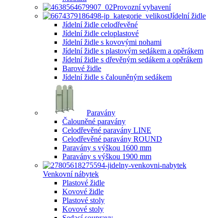
Provozní vybavení
Jídelní židle
Jídelní židle celodřevěné
Jídelní židle celoplastové
Jídelní židle s kovovými nohami
Jídelní židle s plastovým sedákem a opěrákem
Jídelní židle s dřevěným sedákem a opěrákem
Barové židle
Jídelní židle s čalouněným sedákem
Paravány
Čalouněné paravány
Celodřevěné paravány LINE
Celodřevěné paravány ROUND
Paravány s výškou 1600 mm
Paravány s výškou 1900 mm
Venkovní nábytek
Plastové židle
Kovové židle
Plastové stoly
Kovové stoly
Sedací soupravy