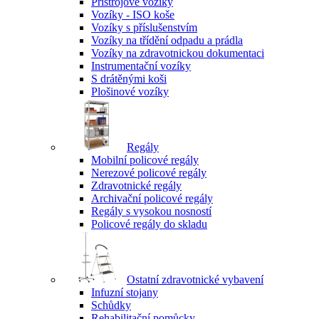
Přístrojové vozíky
Vozíky - ISO koše
Vozíky s příslušenstvím
Vozíky na třídění odpadu a prádla
Vozíky na zdravotnickou dokumentaci
Instrumentační vozíky
S drátěnými koši
Plošinové vozíky
Regály
Mobilní policové regály
Nerezové policové regály
Zdravotnické regály
Archivační policové regály
Regály s vysokou nosností
Policové regály do skladu
Ostatní zdravotnické vybavení
Infuzní stojany
Schůdky
Rehabilitační pomůcky