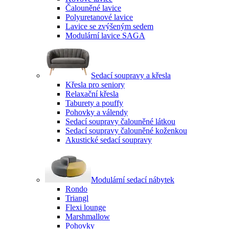
Čalouněné lavice
Polyuretanové lavice
Lavice se zvýšeným sedem
Modulární lavice SAGA
Sedací soupravy a křesla
Křesla pro seniory
Relaxační křesla
Taburety a pouffy
Pohovky a válendy
Sedací soupravy čalouněné látkou
Sedací soupravy čalouněné koženkou
Akustické sedací soupravy
Modulární sedací nábytek
Rondo
Triangl
Flexi lounge
Marshmallow
Pohovky