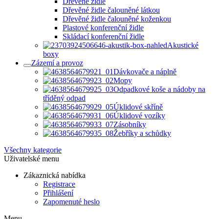
Dřevěné židle
Dřevěné židle čalouněné látkou
Dřevěné židle čalouněné koženkou
Plastové konferenční židle
Skládací konferenční židle
Akustické
boxy
Zázemí a provoz
Dávkovače a náplně
Mopy
Odpadkové koše a nádoby na
tříděný odpad
Úklidové skříně
Úklidové vozíky
Zásobníky
Žebříky a schůdky
Všechny kategorie
Uživatelské menu
Zákaznická nabídka
Registrace
Přihlášení
Zapomenuté heslo
Menu