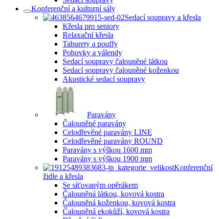
Konferenční a kulturní sály
Sedací soupravy a křesla
Křesla pro seniory
Relaxační křesla
Taburety a pouffy
Pohovky a válendy
Sedací soupravy čalouněné látkou
Sedací soupravy čalouněné koženkou
Akustické sedací soupravy
Paravány
Čalouněné paravány
Celodřevěné paravány LINE
Celodřevěné paravány ROUND
Paravány s výškou 1600 mm
Paravány s výškou 1900 mm
Konferenční
židle a křesla
Se síťovaným opěrákem
Čalouněná látkou, kovová kostra
Čalouněná koženkou, kovová kostra
Čalouněná ekokůží, kovová kostra