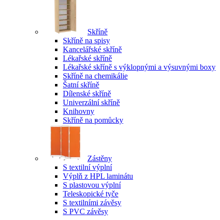
Skříně
Skříně na spisy
Kancelářské skříně
Lékařské skříně
Lékařské skříně s výklopnými a výsuvnými boxy
Skříně na chemikálie
Šatní skříně
Dílenské skříně
Univerzální skříně
Knihovny
Skříně na pomůcky
Zástěny
S textilní výplní
Výplň z HPL laminátu
S plastovou výplní
Teleskopické tyče
S textilními závěsy
S PVC závěsy