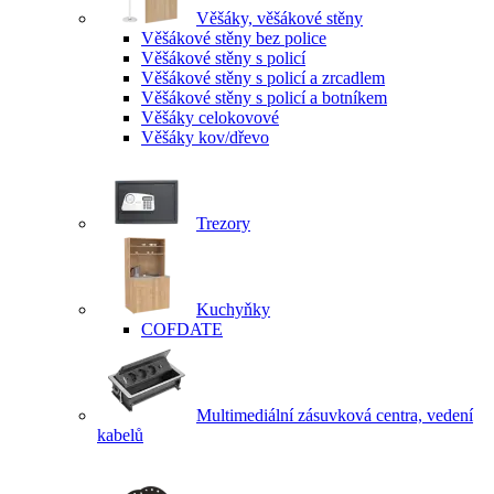
Věšáky, věšákové stěny
Věšákové stěny bez police
Věšákové stěny s policí
Věšákové stěny s policí a zrcadlem
Věšákové stěny s policí a botníkem
Věšáky celokovové
Věšáky kov/dřevo
Trezory
Kuchyňky
COFDATE
Multimediální zásuvková centra, vedení
kabelů