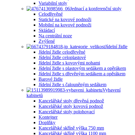
Variabilní stoly
Jednací a konferenční stoly
Celodřevěné
Statické na kovové podnoži
Mobilní na kovové podnoži
Skládací
Na centrální noze
Zvýšené
Jídelní židle
Jídelní židle celodřevěné
Jídelní židle celoplastové
Jídelní židle s kovovými nohami
Jídelní židle s plastovým sedákem a opěrákem
Jídelní židle s dřevěným sedákem a opěrákem
Barové židle
Jídelní židle s čalouněným sedákem
Vybavení
kabinetů
Kancelářské stoly dřevěná podnož
Kancelářské stoly kovová podnož
Kancelářské stoly polohovací
Kontejner
Doplňky
Kancelářské skříně výška 750 mm
Kancelářské skříně výška 1100 mm