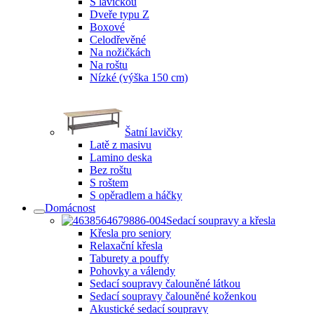
S lavičkou
Dveře typu Z
Boxové
Celodřevěné
Na nožičkách
Na roštu
Nízké (výška 150 cm)
Šatní lavičky
Latě z masivu
Lamino deska
Bez roštu
S roštem
S opěradlem a háčky
Domácnost
Sedací soupravy a křesla
Křesla pro seniory
Relaxační křesla
Taburety a pouffy
Pohovky a válendy
Sedací soupravy čalouněné látkou
Sedací soupravy čalouněné koženkou
Akustické sedací soupravy