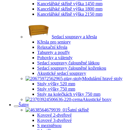
Kancelářské skříně výška 1450 mm
Kancelářské skříně výška 1800 mm
Kancelářské skříně výška 2150 mm
Sedací soupravy a křesla
Křesla pro seniory
Relaxační křesla
Taburety a pouffy
Pohovky a válendy
Sedací soupravy čalouněné látkou
Sedací soupravy čalouněné koženkou
Akustické sedací soupravy
Modulární hravé stoly
Stoly výšky 520 mm
Stoly výšky 750 mm
Stoly na kolečkách výšky 750 mm
Akustické boxy
Šatny
Šatní skříně
Kovové 2-dveřové
Kovové 3-dveřové
S mezistěnou