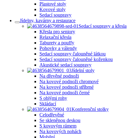
Plastové stoly
Kovové stoly
Sedací soupravy
Jídelny, kavárny a restaurace
Sedací soupravy a křesla
Křesla pro seniory
Relaxační křesla
Taburety a pouffy
Pohovky a válendy
Sedací soupravy čalouněné látkou
Sedací soupravy čalouněné koženkou
Akustické sedací soupravy
Jídelní stoly
Na dřevěné podnoži
Na kovové podnoži chromové
Na kovové podnoži stříbrné
Na kovové podnoži černé
S oblými rohy
Skládací
Konferenční stolky
Celodřevěné
Se skleněnou deskou
S kovovým rámem
Na kovových nohách
Mobilní