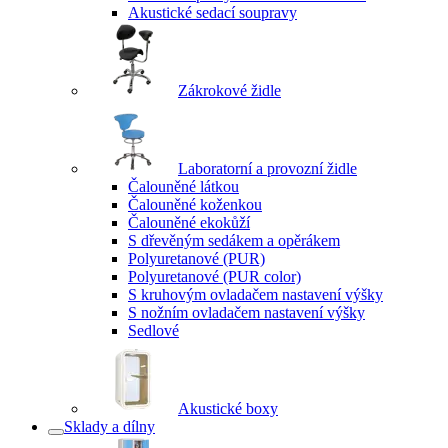
Akustické sedací soupravy
Zákrokové židle
Laboratorní a provozní židle
Čalouněné látkou
Čalouněné koženkou
Čalouněné ekokůží
S dřevěným sedákem a opěrákem
Polyuretanové (PUR)
Polyuretanové (PUR color)
S kruhovým ovladačem nastavení výšky
S nožním ovladačem nastavení výšky
Sedlové
Akustické boxy
Sklady a dílny