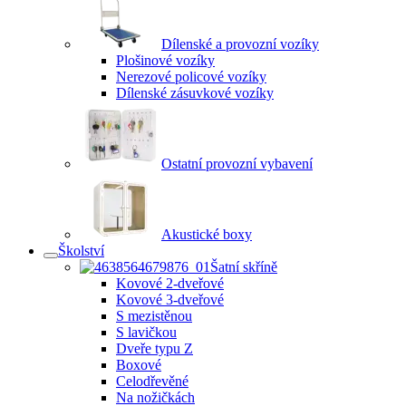
Dílenské a provozní vozíky
Plošinové vozíky
Nerezové policové vozíky
Dílenské zásuvkové vozíky
Ostatní provozní vybavení
Akustické boxy
Školství
Šatní skříně
Kovové 2-dveřové
Kovové 3-dveřové
S mezistěnou
S lavičkou
Dveře typu Z
Boxové
Celodřevěné
Na nožičkách