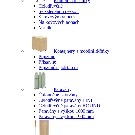
Konferenční stolky
Celodřevěné
Se skleněnou deskou
S kovovým rámem
Na kovových nohách
Mobilní
Kontejnery a mobilní skříňky
Pojízdné
Přístavné
Pojízdné s polštářem
Paravány
Čalouněné paravány
Celodřevěné paravány LINE
Celodřevěné paravány ROUND
Paravány s výškou 1600 mm
Paravány s výškou 1900 mm