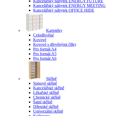
Kancelářský nábytek ENERGY FUTURE
Kancelářský nábytek ENERGY MEETING
Kancelářský nábytek OFFICE HIDE
Kartotéky
Celodřevěné
Kovové
Kovové s dřevěnými čílky
Pro formát A4
Pro formát A5
Pro formát A6
Skříně
Spisové skříně
Kancelářské skříně
Lékařské skříně
Chemické skříně
Šatní skříně
Dílenské skříně
Univerzální skříně
Knihovny