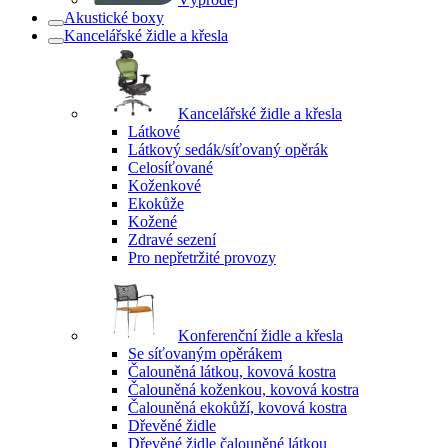
Akustické boxy
Kancelářské židle a křesla
Kancelářské židle a křesla
Látkové
Látkový sedák/síťovaný opěrák
Celosíťované
Koženkové
Ekokůže
Kožené
Zdravé sezení
Pro nepřetržité provozy
Konferenční židle a křesla
Se síťovaným opěrákem
Čalouněná látkou, kovová kostra
Čalouněná koženkou, kovová kostra
Čalouněná ekokůží, kovová kostra
Dřevěné židle
Dřevěné židle čalouněné látkou