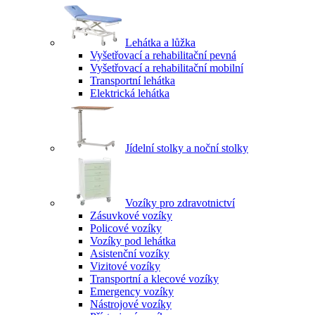
Lehátka a lůžka
Vyšetřovací a rehabilitační pevná
Vyšetřovací a rehabilitační mobilní
Transportní lehátka
Elektrická lehátka
Jídelní stolky a noční stolky
Vozíky pro zdravotnictví
Zásuvkové vozíky
Policové vozíky
Vozíky pod lehátka
Asistenční vozíky
Vizitové vozíky
Transportní a klecové vozíky
Emergency vozíky
Nástrojové vozíky