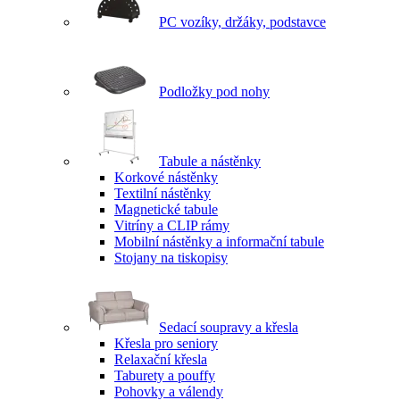
PC vozíky, držáky, podstavce
Podložky pod nohy
Tabule a nástěnky
Korkové nástěnky
Textilní nástěnky
Magnetické tabule
Vitríny a CLIP rámy
Mobilní nástěnky a informační tabule
Stojany na tiskopisy
Sedací soupravy a křesla
Křesla pro seniory
Relaxační křesla
Taburety a pouffy
Pohovky a válendy