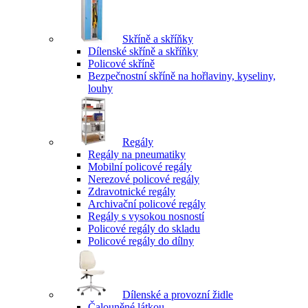
Skříně a skříňky
Dílenské skříně a skříňky
Policové skříně
Bezpečnostní skříně na hořlaviny, kyseliny,
louhy
Regály
Regály na pneumatiky
Mobilní policové regály
Nerezové policové regály
Zdravotnické regály
Archivační policové regály
Regály s vysokou nosností
Policové regály do skladu
Policové regály do dílny
Dílenské a provozní židle
Čalouněné látkou