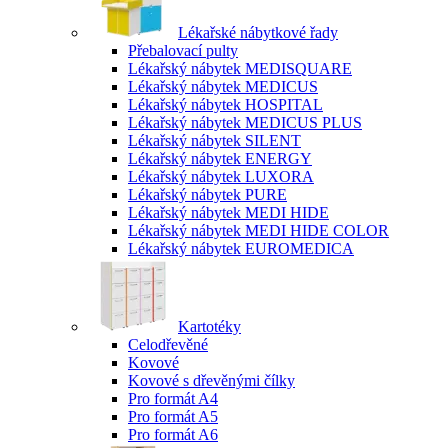
Lékařské nábytkové řady
Přebalovací pulty
Lékařský nábytek MEDISQUARE
Lékařský nábytek MEDICUS
Lékařský nábytek HOSPITAL
Lékařský nábytek MEDICUS PLUS
Lékařský nábytek SILENT
Lékařský nábytek ENERGY
Lékařský nábytek LUXORA
Lékařský nábytek PURE
Lékařský nábytek MEDI HIDE
Lékařský nábytek MEDI HIDE COLOR
Lékařský nábytek EUROMEDICA
Kartotéky
Celodřevěné
Kovové
Kovové s dřevěnými čílky
Pro formát A4
Pro formát A5
Pro formát A6