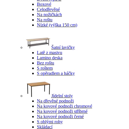
Boxové
Celodřevěné
Na nožičkách
Na roštu
Nízké (výška 150 cm)
Šatní lavičky
Latě z masivu
Lamino deska
Bez roštu
S roštem
S opěradlem a háčky
Jídelní stoly
Na dřevěné podnoži
Na kovové podnoži chromové
Na kovové podnoži stříbrné
Na kovové podnoži černé
S oblými rohy
Skládací