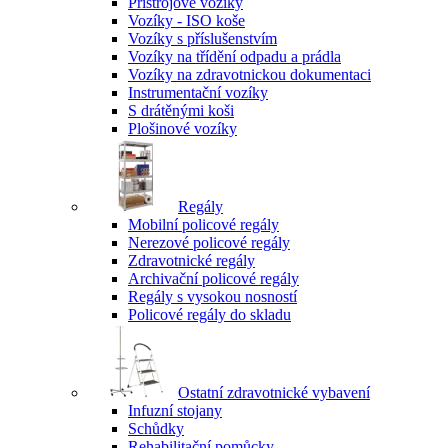
Přístrojové vozíky
Vozíky - ISO koše
Vozíky s příslušenstvím
Vozíky na třídění odpadu a prádla
Vozíky na zdravotnickou dokumentaci
Instrumentační vozíky
S drátěnými koši
Plošinové vozíky
Regály
Mobilní policové regály
Nerezové policové regály
Zdravotnické regály
Archivační policové regály
Regály s vysokou nosností
Policové regály do skladu
Ostatní zdravotnické vybavení
Infuzní stojany
Schůdky
Rehabilitační pomůcky