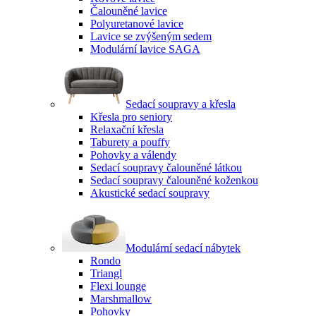
Čalouněné lavice
Polyuretanové lavice
Lavice se zvýšeným sedem
Modulární lavice SAGA
Sedací soupravy a křesla
Křesla pro seniory
Relaxační křesla
Taburety a pouffy
Pohovky a válendy
Sedací soupravy čalouněné látkou
Sedací soupravy čalouněné koženkou
Akustické sedací soupravy
Modulární sedací nábytek
Rondo
Triangl
Flexi lounge
Marshmallow
Pohovky