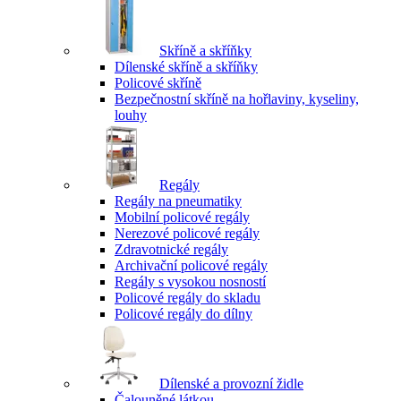
Skříně a skříňky
Dílenské skříně a skříňky
Policové skříně
Bezpečnostní skříně na hořlaviny, kyseliny,
louhy
Regály
Regály na pneumatiky
Mobilní policové regály
Nerezové policové regály
Zdravotnické regály
Archivační policové regály
Regály s vysokou nosností
Policové regály do skladu
Policové regály do dílny
Dílenské a provozní židle
Čalouněné látkou