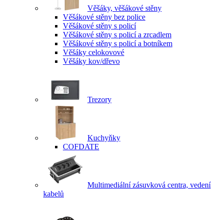
Věšáky, věšákové stěny
Věšákové stěny bez police
Věšákové stěny s policí
Věšákové stěny s policí a zrcadlem
Věšákové stěny s policí a botníkem
Věšáky celokovové
Věšáky kov/dřevo
Trezory
Kuchyňky
COFDATE
Multimediální zásuvková centra, vedení
kabelů