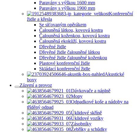
Paravány s výškou 1600 mm
Paravány s výškou 1900 mm
Konferenční
židle a křesla
Se síťovaným opěrákem
Čalouněná látkou, kovová kostra
Čalouněná koženkou, kovová kostra
Čalouněná ekokůží, kovová kostra
Dřevěné židle
Dřevěné židle čalouněné látkou
Dřevěné židle čalouněné koženkou
Plastové konferenční židle
Skládací konferenční židle
Akustické
boxy
Zázemí a provoz
Dávkovače a náplně
Mopy
Odpadkové koše a nádoby na
tříděný odpad
Úklidové skříně
Úklidové vozíky
Zásobníky
Žebříky a schůdky