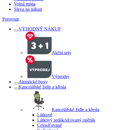
Volná místa
Sleva na nákup
Porovnat
VÝHODNÝ NÁKUP
Akční sety
Výprodej
Akustické boxy
Kancelářské židle a křesla
Kancelářské židle a křesla
Látkové
Látkový sedák/síťovaný opěrák
Celosíťované