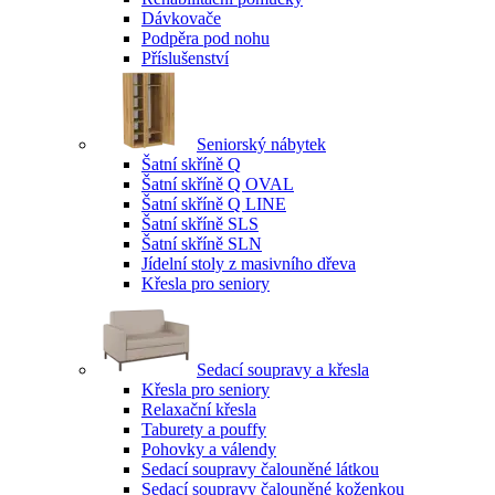
Dávkovače
Podpěra pod nohu
Příslušenství
Seniorský nábytek
Šatní skříně Q
Šatní skříně Q OVAL
Šatní skříně Q LINE
Šatní skříně SLS
Šatní skříně SLN
Jídelní stoly z masivního dřeva
Křesla pro seniory
Sedací soupravy a křesla
Křesla pro seniory
Relaxační křesla
Taburety a pouffy
Pohovky a válendy
Sedací soupravy čalouněné látkou
Sedací soupravy čalouněné koženkou