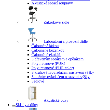
Akustické sedací soupravy
Zákrokové židle
Laboratorní a provozní židle
Čalouněné látkou
Čalouněné koženkou
Čalouněné ekokůží
S dřevěným sedákem a opěrákem
Polyuretanové (PUR)
Polyuretanové (PUR color)
S kruhovým ovladačem nastavení výšky
S nožním ovladačem nastavení výšky
Sedlové
Akustické boxy
Sklady a dílny