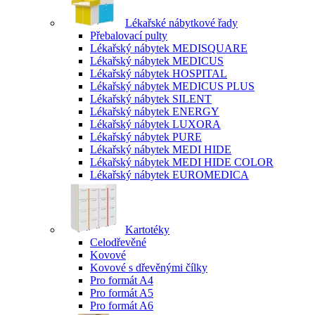
Lékařské nábytkové řady
Přebalovací pulty
Lékařský nábytek MEDISQUARE
Lékařský nábytek MEDICUS
Lékařský nábytek HOSPITAL
Lékařský nábytek MEDICUS PLUS
Lékařský nábytek SILENT
Lékařský nábytek ENERGY
Lékařský nábytek LUXORA
Lékařský nábytek PURE
Lékařský nábytek MEDI HIDE
Lékařský nábytek MEDI HIDE COLOR
Lékařský nábytek EUROMEDICA
Kartotéky
Celodřevěné
Kovové
Kovové s dřevěnými čílky
Pro formát A4
Pro formát A5
Pro formát A6