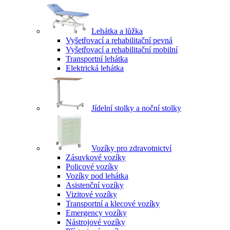
Lehátka a lůžka
Vyšetřovací a rehabilitační pevná
Vyšetřovací a rehabilitační mobilní
Transportní lehátka
Elektrická lehátka
Jídelní stolky a noční stolky
Vozíky pro zdravotnictví
Zásuvkové vozíky
Policové vozíky
Vozíky pod lehátka
Asistenční vozíky
Vizitové vozíky
Transportní a klecové vozíky
Emergency vozíky
Nástrojové vozíky