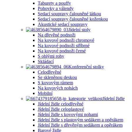
Taburety a pouffy
Pohovky a válendy
Sedací soupravy čalouněné látkou
Sedací soupravy čalouněné koženkou
Akustické sedací soupravy
Jídelní stoly
Na dřevěné podnoži
Na kovové podnoži chromové
Na kovové podnoži stříbrné
Na kovové podnoži černé
S oblými rohy
Skládací
Konferenční stolky
Celodřevěné
Se skleněnou deskou
S kovovým rámem
Na kovových nohách
Mobilní
Jídelní židle
Jídelní židle celodřevěné
Jídelní židle celoplastové
Jídelní židle s kovovými nohami
Jídelní židle s plastovým sedákem a opěrákem
Jídelní židle s dřevěným sedákem a opěrákem
Barové židle