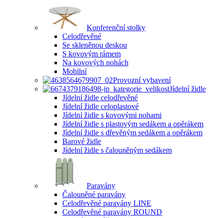
Konferenční stolky
Celodřevěné
Se skleněnou deskou
S kovovým rámem
Na kovových nohách
Mobilní
Provozní vybavení
Jídelní židle
Jídelní židle celodřevěné
Jídelní židle celoplastové
Jídelní židle s kovovými nohami
Jídelní židle s plastovým sedákem a opěrákem
Jídelní židle s dřevěným sedákem a opěrákem
Barové židle
Jídelní židle s čalouněným sedákem
Paravány
Čalouněné paravány
Celodřevěné paravány LINE
Celodřevěné paravány ROUND