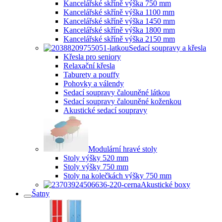
Kancelářské skříně výška 750 mm
Kancelářské skříně výška 1100 mm
Kancelářské skříně výška 1450 mm
Kancelářské skříně výška 1800 mm
Kancelářské skříně výška 2150 mm
Sedací soupravy a křesla
Křesla pro seniory
Relaxační křesla
Taburety a pouffy
Pohovky a válendy
Sedací soupravy čalouněné látkou
Sedací soupravy čalouněné koženkou
Akustické sedací soupravy
Modulární hravé stoly
Stoly výšky 520 mm
Stoly výšky 750 mm
Stoly na kolečkách výšky 750 mm
Akustické boxy
Šatny