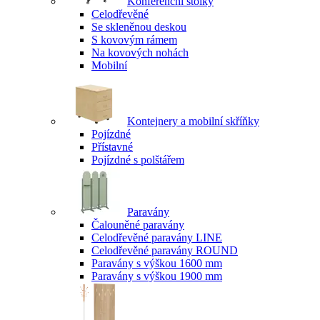
Konferenční stolky
Celodřevěné
Se skleněnou deskou
S kovovým rámem
Na kovových nohách
Mobilní
Kontejnery a mobilní skříňky
Pojízdné
Přístavné
Pojízdné s polštářem
Paravány
Čalouněné paravány
Celodřevěné paravány LINE
Celodřevěné paravány ROUND
Paravány s výškou 1600 mm
Paravány s výškou 1900 mm