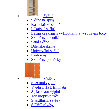
Skříně
Skříně na spisy
Kancelářské skříně
Lékařské skříně
Lékařské skříně s výklopnými a výsuvnými boxy
Skříně na chemikálie
Šatní skříně
Dílenské skříně
Univerzální skříně
Knihovny
Skříně na pomůcky
Zástěny
S textilní výplní
Výplň z HPL laminátu
S plastovou výplní
Teleskopické tyče
S textilními závěsy
S PVC závěsy