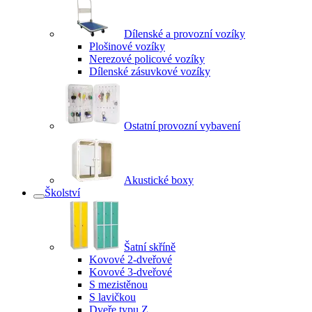
Dílenské a provozní vozíky
Plošinové vozíky
Nerezové policové vozíky
Dílenské zásuvkové vozíky
Ostatní provozní vybavení
Akustické boxy
Školství
Šatní skříně
Kovové 2-dveřové
Kovové 3-dveřové
S mezistěnou
S lavičkou
Dveře typu Z