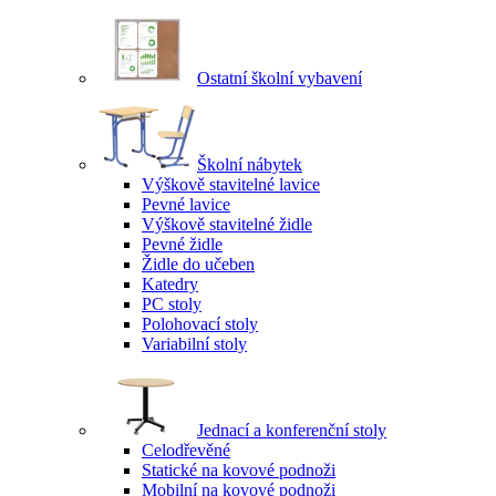
Ostatní školní vybavení
Školní nábytek
Výškově stavitelné lavice
Pevné lavice
Výškově stavitelné židle
Pevné židle
Židle do učeben
Katedry
PC stoly
Polohovací stoly
Variabilní stoly
Jednací a konferenční stoly
Celodřevěné
Statické na kovové podnoži
Mobilní na kovové podnoži