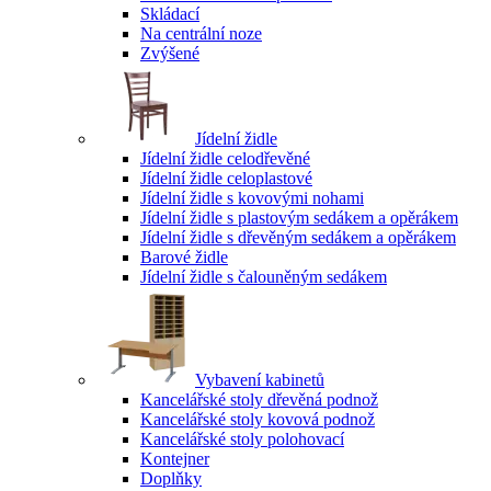
Skládací
Na centrální noze
Zvýšené
Jídelní židle
Jídelní židle celodřevěné
Jídelní židle celoplastové
Jídelní židle s kovovými nohami
Jídelní židle s plastovým sedákem a opěrákem
Jídelní židle s dřevěným sedákem a opěrákem
Barové židle
Jídelní židle s čalouněným sedákem
Vybavení kabinetů
Kancelářské stoly dřevěná podnož
Kancelářské stoly kovová podnož
Kancelářské stoly polohovací
Kontejner
Doplňky