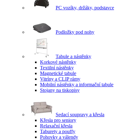
PC vozíky, držáky, podstavce
Podložky pod nohy
Tabule a nástěnky
Korkové nástěnky
Textilní nástěnky
Magnetické tabule
Vitríny a CLIP rámy
Mobilní nástěnky a informační tabule
Stojany na tiskopisy
Sedací soupravy a křesla
Křesla pro seniory
Relaxační křesla
Taburety a pouffy
Pohovky a válendy