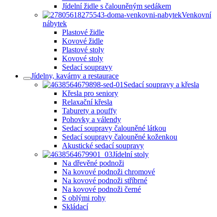
Jídelní židle s čalouněným sedákem
Venkovní
nábytek
Plastové židle
Kovové židle
Plastové stoly
Kovové stoly
Sedací soupravy
Jídelny, kavárny a restaurace
Sedací soupravy a křesla
Křesla pro seniory
Relaxační křesla
Taburety a pouffy
Pohovky a válendy
Sedací soupravy čalouněné látkou
Sedací soupravy čalouněné koženkou
Akustické sedací soupravy
Jídelní stoly
Na dřevěné podnoži
Na kovové podnoži chromové
Na kovové podnoži stříbrné
Na kovové podnoži černé
S oblými rohy
Skládací