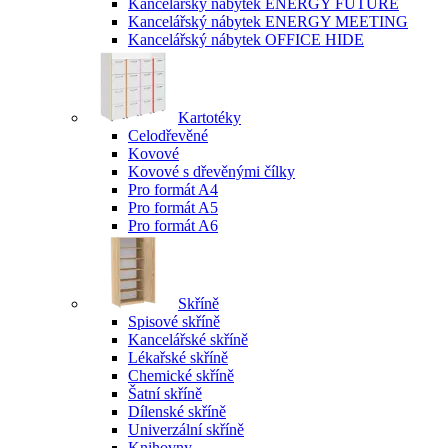
Kancelářský nábytek ENERGY FUTURE
Kancelářský nábytek ENERGY MEETING
Kancelářský nábytek OFFICE HIDE
Kartotéky
Celodřevěné
Kovové
Kovové s dřevěnými čílky
Pro formát A4
Pro formát A5
Pro formát A6
Skříně
Spisové skříně
Kancelářské skříně
Lékařské skříně
Chemické skříně
Šatní skříně
Dílenské skříně
Univerzální skříně
Knihovny