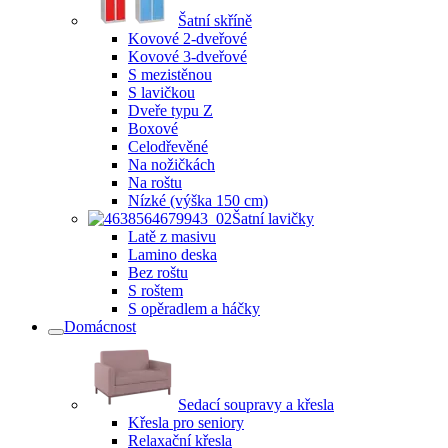
Šatní skříně
Kovové 2-dveřové
Kovové 3-dveřové
S mezistěnou
S lavičkou
Dveře typu Z
Boxové
Celodřevěné
Na nožičkách
Na roštu
Nízké (výška 150 cm)
Šatní lavičky
Latě z masivu
Lamino deska
Bez roštu
S roštem
S opěradlem a háčky
Domácnost
Sedací soupravy a křesla
Křesla pro seniory
Relaxační křesla