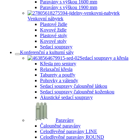
Paravány s výškou 1600 mm
Paravány s výškou 1900 mm
Venkovní nábytek
Plastové židle
Kovové židle
Plastové stoly
Kovové stoly
Sedací soupravy
Konferenční a kulturní sály
Sedací soupravy a křesla
Křesla pro seniory
Relaxační křesla
Taburety a pouffy
Pohovky a válendy
Sedací soupravy čalouněné látkou
Sedací soupravy čalouněné koženkou
Akustické sedací soupravy
Paravány
Čalouněné paravány
Celodřevěné paravány LINE
Celodřevěné paravány ROUND