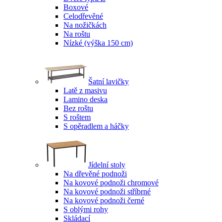
Boxové
Celodřevěné
Na nožičkách
Na roštu
Nízké (výška 150 cm)
Šatní lavičky
Latě z masivu
Lamino deska
Bez roštu
S roštem
S opěradlem a háčky
Jídelní stoly
Na dřevěné podnoži
Na kovové podnoži chromové
Na kovové podnoži stříbrné
Na kovové podnoži černé
S oblými rohy
Skládací