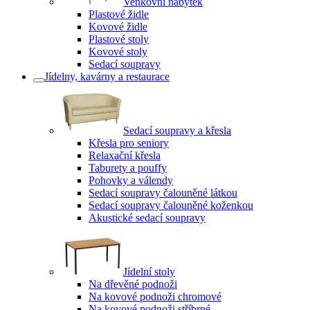
Venkovní nábytek
Plastové židle
Kovové židle
Plastové stoly
Kovové stoly
Sedací soupravy
Jídelny, kavárny a restaurace
Sedací soupravy a křesla
Křesla pro seniory
Relaxační křesla
Taburety a pouffy
Pohovky a válendy
Sedací soupravy čalouněné látkou
Sedací soupravy čalouněné koženkou
Akustické sedací soupravy
Jídelní stoly
Na dřevěné podnoži
Na kovové podnoži chromové
Na kovové podnoži stříbrné