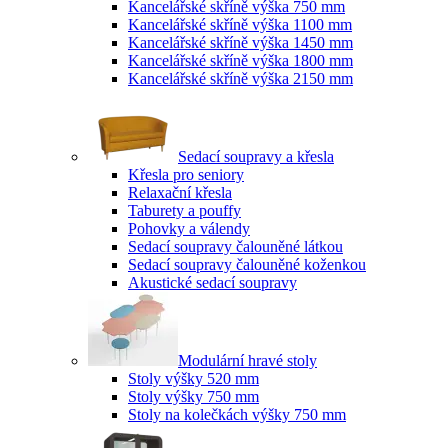
Kancelářské skříně výška 750 mm
Kancelářské skříně výška 1100 mm
Kancelářské skříně výška 1450 mm
Kancelářské skříně výška 1800 mm
Kancelářské skříně výška 2150 mm
Sedací soupravy a křesla
Křesla pro seniory
Relaxační křesla
Taburety a pouffy
Pohovky a válendy
Sedací soupravy čalouněné látkou
Sedací soupravy čalouněné koženkou
Akustické sedací soupravy
Modulární hravé stoly
Stoly výšky 520 mm
Stoly výšky 750 mm
Stoly na kolečkách výšky 750 mm