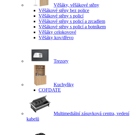
Věšáky, věšákové stěny
Věšákové stěny bez police
Věšákové stěny s policí
Věšákové stěny s policí a zrcadlem
Věšákové stěny s policí a botníkem
Věšáky celokovové
Věšáky kov/dřevo
Trezory
Kuchyňky
COFDATE
Multimediální zásuvková centra, vedení
kabelů