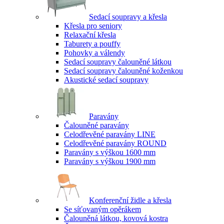
Sedací soupravy a křesla
Křesla pro seniory
Relaxační křesla
Taburety a pouffy
Pohovky a válendy
Sedací soupravy čalouněné látkou
Sedací soupravy čalouněné koženkou
Akustické sedací soupravy
Paravány
Čalouněné paravány
Celodřevěné paravány LINE
Celodřevěné paravány ROUND
Paravány s výškou 1600 mm
Paravány s výškou 1900 mm
Konferenční židle a křesla
Se síťovaným opěrákem
Čalouněná látkou, kovová kostra