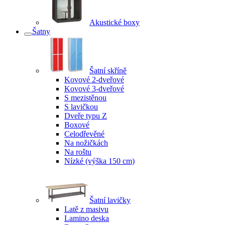
Akustické boxy
Šatny
Šatní skříně
Kovové 2-dveřové
Kovové 3-dveřové
S mezistěnou
S lavičkou
Dveře typu Z
Boxové
Celodřevěné
Na nožičkách
Na roštu
Nízké (výška 150 cm)
Šatní lavičky
Latě z masivu
Lamino deska