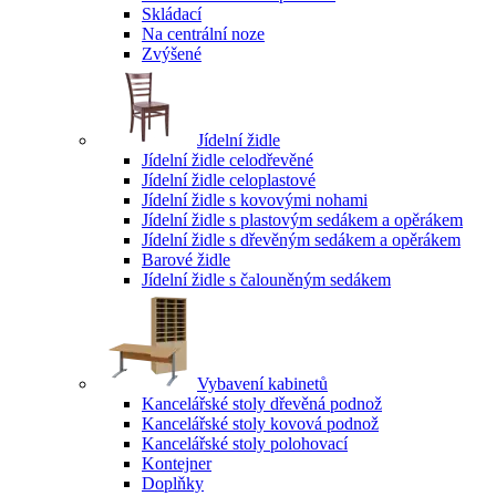
Skládací
Na centrální noze
Zvýšené
Jídelní židle
Jídelní židle celodřevěné
Jídelní židle celoplastové
Jídelní židle s kovovými nohami
Jídelní židle s plastovým sedákem a opěrákem
Jídelní židle s dřevěným sedákem a opěrákem
Barové židle
Jídelní židle s čalouněným sedákem
Vybavení kabinetů
Kancelářské stoly dřevěná podnož
Kancelářské stoly kovová podnož
Kancelářské stoly polohovací
Kontejner
Doplňky