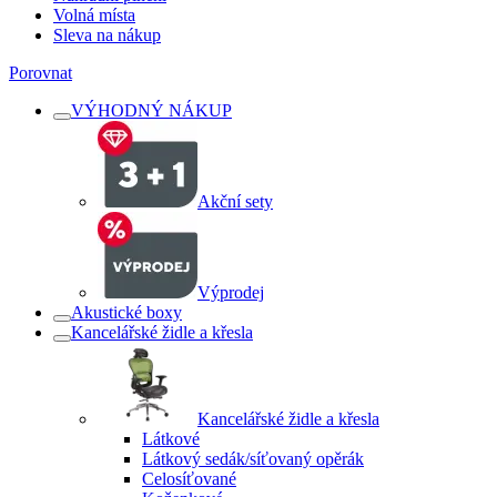
Volná místa
Sleva na nákup
Porovnat
VÝHODNÝ NÁKUP
Akční sety
Výprodej
Akustické boxy
Kancelářské židle a křesla
Kancelářské židle a křesla
Látkové
Látkový sedák/síťovaný opěrák
Celosíťované