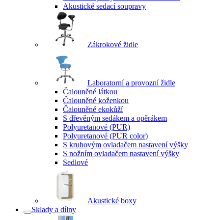
Akustické sedací soupravy
Zákrokové židle
Laboratorní a provozní židle
Čalouněné látkou
Čalouněné koženkou
Čalouněné ekokůží
S dřevěným sedákem a opěrákem
Polyuretanové (PUR)
Polyuretanové (PUR color)
S kruhovým ovladačem nastavení výšky
S nožním ovladačem nastavení výšky
Sedlové
Akustické boxy
Sklady a dílny