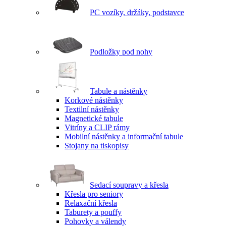
PC vozíky, držáky, podstavce
Podložky pod nohy
Tabule a nástěnky
Korkové nástěnky
Textilní nástěnky
Magnetické tabule
Vitríny a CLIP rámy
Mobilní nástěnky a informační tabule
Stojany na tiskopisy
Sedací soupravy a křesla
Křesla pro seniory
Relaxační křesla
Taburety a pouffy
Pohovky a válendy