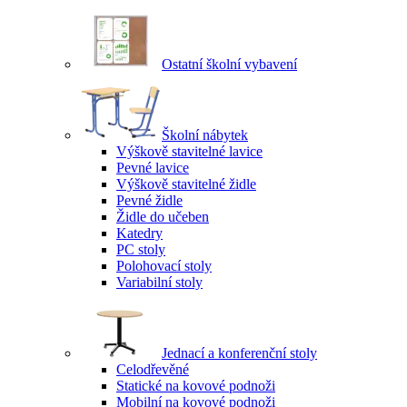
Ostatní školní vybavení
Školní nábytek
Výškově stavitelné lavice
Pevné lavice
Výškově stavitelné židle
Pevné židle
Židle do učeben
Katedry
PC stoly
Polohovací stoly
Variabilní stoly
Jednací a konferenční stoly
Celodřevěné
Statické na kovové podnoži
Mobilní na kovové podnoži