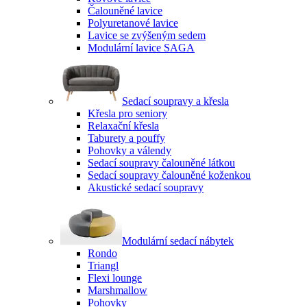
Čalouněné lavice
Polyuretanové lavice
Lavice se zvýšeným sedem
Modulární lavice SAGA
Sedací soupravy a křesla
Křesla pro seniory
Relaxační křesla
Taburety a pouffy
Pohovky a válendy
Sedací soupravy čalouněné látkou
Sedací soupravy čalouněné koženkou
Akustické sedací soupravy
Modulární sedací nábytek
Rondo
Triangl
Flexi lounge
Marshmallow
Pohovky