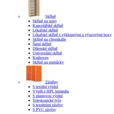
Skříně
Skříně na spisy
Kancelářské skříně
Lékařské skříně
Lékařské skříně s výklopnými a výsuvnými boxy
Skříně na chemikálie
Šatní skříně
Dílenské skříně
Univerzální skříně
Knihovny
Skříně na pomůcky
Zástěny
S textilní výplní
Výplň z HPL laminátu
S plastovou výplní
Teleskopické tyče
S textilními závěsy
S PVC závěsy