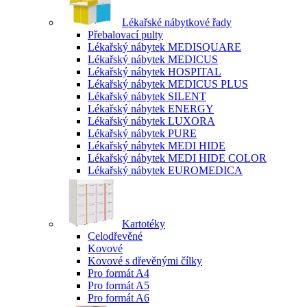
Lékařské nábytkové řady
Přebalovací pulty
Lékařský nábytek MEDISQUARE
Lékařský nábytek MEDICUS
Lékařský nábytek HOSPITAL
Lékařský nábytek MEDICUS PLUS
Lékařský nábytek SILENT
Lékařský nábytek ENERGY
Lékařský nábytek LUXORA
Lékařský nábytek PURE
Lékařský nábytek MEDI HIDE
Lékařský nábytek MEDI HIDE COLOR
Lékařský nábytek EUROMEDICA
Kartotéky
Celodřevěné
Kovové
Kovové s dřevěnými čílky
Pro formát A4
Pro formát A5
Pro formát A6