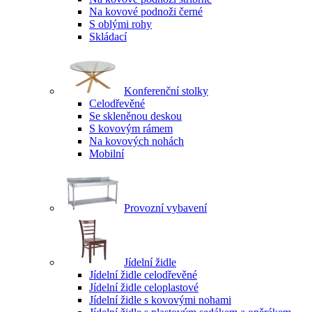
Na kovové podnoži černé
S oblými rohy
Skládací
Konferenční stolky
Celodřevěné
Se skleněnou deskou
S kovovým rámem
Na kovových nohách
Mobilní
Provozní vybavení
Jídelní židle
Jídelní židle celodřevěné
Jídelní židle celoplastové
Jídelní židle s kovovými nohami