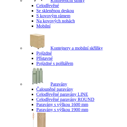
Konferenční stolky
Celodřevěné
Se skleněnou deskou
S kovovým rámem
Na kovových nohách
Mobilní
Kontejnery a mobilní skříňky
Pojízdné
Přístavné
Pojízdné s polštářem
Paravány
Čalouněné paravány
Celodřevěné paravány LINE
Celodřevěné paravány ROUND
Paravány s výškou 1600 mm
Paravány s výškou 1900 mm