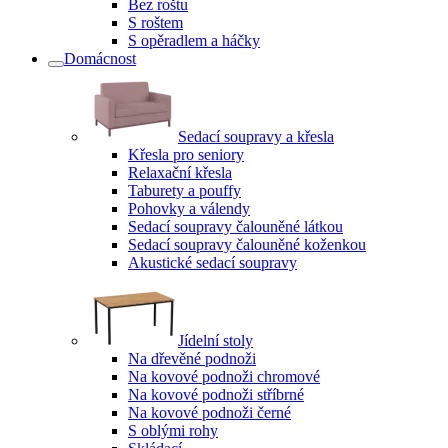
Bez roštu
S roštem
S opěradlem a háčky
Domácnost
Sedací soupravy a křesla
Křesla pro seniory
Relaxační křesla
Taburety a pouffy
Pohovky a válendy
Sedací soupravy čalouněné látkou
Sedací soupravy čalouněné koženkou
Akustické sedací soupravy
Jídelní stoly
Na dřevěné podnoži
Na kovové podnoži chromové
Na kovové podnoži stříbrné
Na kovové podnoži černé
S oblými rohy