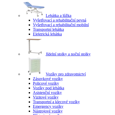
Lehátka a lůžka
Vyšetřovací a rehabilitační pevná
Vyšetřovací a rehabilitační mobilní
Transportní lehátka
Elektrická lehátka
Jídelní stolky a noční stolky
Vozíky pro zdravotnictví
Zásuvkové vozíky
Policové vozíky
Vozíky pod lehátka
Asistenční vozíky
Vizitové vozíky
Transportní a klecové vozíky
Emergency vozíky
Nástrojové vozíky