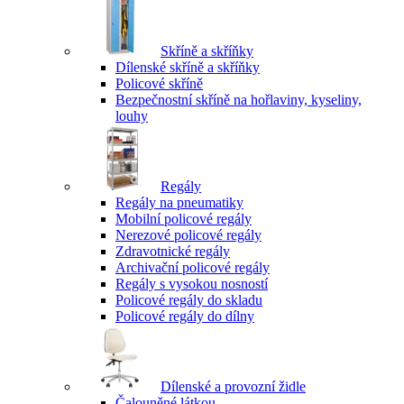
Skříně a skříňky
Dílenské skříně a skříňky
Policové skříně
Bezpečnostní skříně na hořlaviny, kyseliny,
louhy
Regály
Regály na pneumatiky
Mobilní policové regály
Nerezové policové regály
Zdravotnické regály
Archivační policové regály
Regály s vysokou nosností
Policové regály do skladu
Policové regály do dílny
Dílenské a provozní židle
Čalouněné látkou