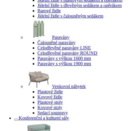
Jídelní židle s plastovým sedákem a opěrákem
Jídelní židle s dřevěným sedákem a opěrákem
Barové židle
Jídelní židle s čalouněným sedákem
Paravány
Čalouněné paravány
Celodřevěné paravány LINE
Celodřevěné paravány ROUND
Paravány s výškou 1600 mm
Paravány s výškou 1900 mm
Venkovní nábytek
Plastové židle
Kovové židle
Plastové stoly
Kovové stoly
Sedací soupravy
Konferenční a kulturní sály