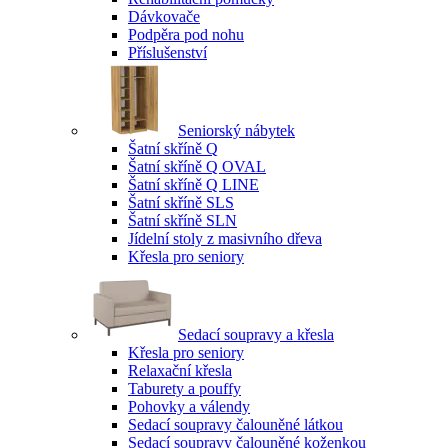
Dávkovače
Podpěra pod nohu
Příslušenství
Seniorský nábytek
Šatní skříně Q
Šatní skříně Q OVAL
Šatní skříně Q LINE
Šatní skříně SLS
Šatní skříně SLN
Jídelní stoly z masivního dřeva
Křesla pro seniory
Sedací soupravy a křesla
Křesla pro seniory
Relaxační křesla
Taburety a pouffy
Pohovky a válendy
Sedací soupravy čalouněné látkou
Sedací soupravy čalouněné koženkou