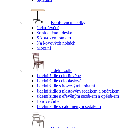
Skládací
Konferenční stolky
Celodřevěné
Se skleněnou deskou
S kovovým rámem
Na kovových nohách
Mobilní
Jídelní židle
Jídelní židle celodřevěné
Jídelní židle celoplastové
Jídelní židle s kovovými nohami
Jídelní židle s plastovým sedákem a opěrákem
Jídelní židle s dřevěným sedákem a opěrákem
Barové židle
Jídelní židle s čalouněným sedákem