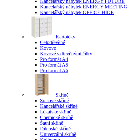
Kancelářský nábytek ENERGY FUTURE
Kancelářský nábytek ENERGY MEETING
Kancelářský nábytek OFFICE HIDE
Kartotéky
Celodřevěné
Kovové
Kovové s dřevěnými čílky
Pro formát A4
Pro formát A5
Pro formát A6
Skříně
Spisové skříně
Kancelářské skříně
Lékařské skříně
Chemické skříně
Šatní skříně
Dílenské skříně
Univerzální skříně
Knihovny