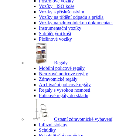
Přístrojové vozíky
Vozíky - ISO koše
Vozíky s příslušenstvím
Vozíky na třídění odpadu a prádla
Vozíky na zdravotnickou dokumentaci
Instrumentační vozíky
S drátěnými koši
Plošinové vozíky
Regály
Mobilní policové regály
Nerezové policové regály
Zdravotnické regály
Archivační policové regály
Regály s vysokou nosností
Policové regály do skladu
Ostatní zdravotnické vybavení
Infuzní stojany
Schůdky
Rehabilitační pomůcky