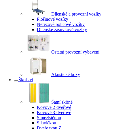
Dílenské a provozní vozíky
Plošinové vozíky
Nerezové policové vozíky
Dílenské zásuvkové vozíky
Ostatní provozní vybavení
Akustické boxy
Školství
Šatní skříně
Kovové 2-dveřové
Kovové 3-dveřové
S mezistěnou
S lavičkou
Dveře typu Z