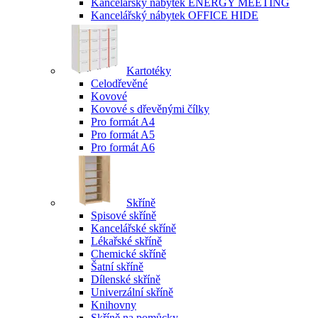
Kancelářský nábytek ENERGY MEETING
Kancelářský nábytek OFFICE HIDE
Kartotéky
Celodřevěné
Kovové
Kovové s dřevěnými čílky
Pro formát A4
Pro formát A5
Pro formát A6
Skříně
Spisové skříně
Kancelářské skříně
Lékařské skříně
Chemické skříně
Šatní skříně
Dílenské skříně
Univerzální skříně
Knihovny
Skříně na pomůcky