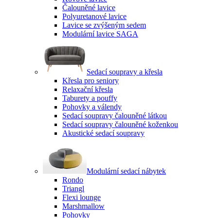
Čalouněné lavice
Polyuretanové lavice
Lavice se zvýšeným sedem
Modulární lavice SAGA
Sedací soupravy a křesla
Křesla pro seniory
Relaxační křesla
Taburety a pouffy
Pohovky a válendy
Sedací soupravy čalouněné látkou
Sedací soupravy čalouněné koženkou
Akustické sedací soupravy
Modulární sedací nábytek
Rondo
Triangl
Flexi lounge
Marshmallow
Pohovky