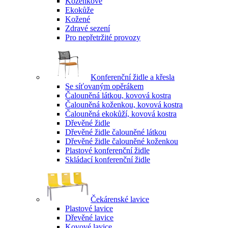
Koženkové
Ekokůže
Kožené
Zdravé sezení
Pro nepřetržité provozy
Konferenční židle a křesla
Se síťovaným opěrákem
Čalouněná látkou, kovová kostra
Čalouněná koženkou, kovová kostra
Čalouněná ekokůží, kovová kostra
Dřevěné židle
Dřevěné židle čalouněné látkou
Dřevěné židle čalouněné koženkou
Plastové konferenční židle
Skládací konferenční židle
Čekárenské lavice
Plastové lavice
Dřevěné lavice
Kovové lavice