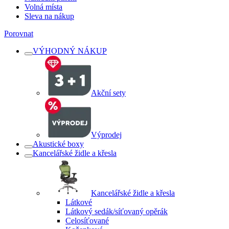
Volná místa
Sleva na nákup
Porovnat
VÝHODNÝ NÁKUP
Akční sety
Výprodej
Akustické boxy
Kancelářské židle a křesla
Kancelářské židle a křesla
Látkové
Látkový sedák/síťovaný opěrák
Celosíťované