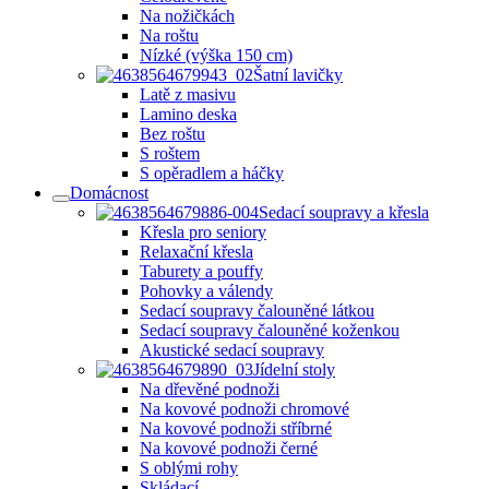
Na nožičkách
Na roštu
Nízké (výška 150 cm)
Šatní lavičky
Latě z masivu
Lamino deska
Bez roštu
S roštem
S opěradlem a háčky
Domácnost
Sedací soupravy a křesla
Křesla pro seniory
Relaxační křesla
Taburety a pouffy
Pohovky a válendy
Sedací soupravy čalouněné látkou
Sedací soupravy čalouněné koženkou
Akustické sedací soupravy
Jídelní stoly
Na dřevěné podnoži
Na kovové podnoži chromové
Na kovové podnoži stříbrné
Na kovové podnoži černé
S oblými rohy
Skládací