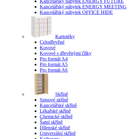
Kancelářský nábytek ENERGY FUTURE
Kancelářský nábytek ENERGY MEETING
Kancelářský nábytek OFFICE HIDE
Kartotéky
Celodřevěné
Kovové
Kovové s dřevěnými čílky
Pro formát A4
Pro formát A5
Pro formát A6
Skříně
Spisové skříně
Kancelářské skříně
Lékařské skříně
Chemické skříně
Šatní skříně
Dílenské skříně
Univerzální skříně
Knihovny