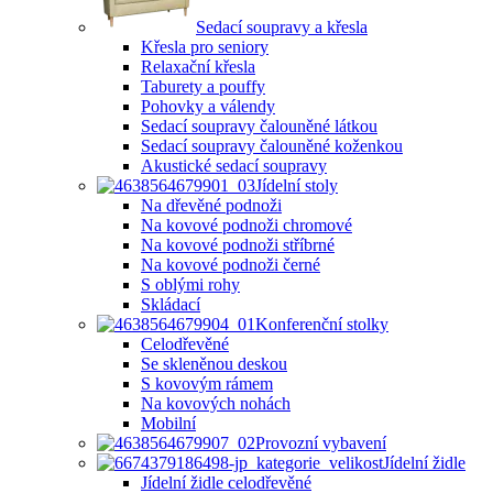
Sedací soupravy a křesla
Křesla pro seniory
Relaxační křesla
Taburety a pouffy
Pohovky a válendy
Sedací soupravy čalouněné látkou
Sedací soupravy čalouněné koženkou
Akustické sedací soupravy
Jídelní stoly
Na dřevěné podnoži
Na kovové podnoži chromové
Na kovové podnoži stříbrné
Na kovové podnoži černé
S oblými rohy
Skládací
Konferenční stolky
Celodřevěné
Se skleněnou deskou
S kovovým rámem
Na kovových nohách
Mobilní
Provozní vybavení
Jídelní židle
Jídelní židle celodřevěné