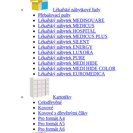
Lékařské nábytkové řady
Přebalovací pulty
Lékařský nábytek MEDISQUARE
Lékařský nábytek MEDICUS
Lékařský nábytek HOSPITAL
Lékařský nábytek MEDICUS PLUS
Lékařský nábytek SILENT
Lékařský nábytek ENERGY
Lékařský nábytek LUXORA
Lékařský nábytek PURE
Lékařský nábytek MEDI HIDE
Lékařský nábytek MEDI HIDE COLOR
Lékařský nábytek EUROMEDICA
Kartotéky
Celodřevěné
Kovové
Kovové s dřevěnými čílky
Pro formát A4
Pro formát A5
Pro formát A6