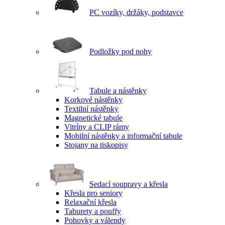
PC vozíky, držáky, podstavce
Podložky pod nohy
Tabule a nástěnky
Korkové nástěnky
Textilní nástěnky
Magnetické tabule
Vitríny a CLIP rámy
Mobilní nástěnky a informační tabule
Stojany na tiskopisy
Sedací soupravy a křesla
Křesla pro seniory
Relaxační křesla
Taburety a pouffy
Pohovky a válendy