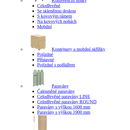
Konferenční stolky
Celodřevěné
Se skleněnou deskou
S kovovým rámem
Na kovových nohách
Mobilní
Kontejnery a mobilní skříňky
Pojízdné
Přístavné
Pojízdné s polštářem
Paravány
Čalouněné paravány
Celodřevěné paravány LINE
Celodřevěné paravány ROUND
Paravány s výškou 1600 mm
Paravány s výškou 1900 mm