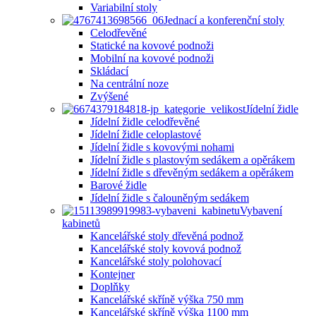
Variabilní stoly
Jednací a konferenční stoly
Celodřevěné
Statické na kovové podnoži
Mobilní na kovové podnoži
Skládací
Na centrální noze
Zvýšené
Jídelní židle
Jídelní židle celodřevěné
Jídelní židle celoplastové
Jídelní židle s kovovými nohami
Jídelní židle s plastovým sedákem a opěrákem
Jídelní židle s dřevěným sedákem a opěrákem
Barové židle
Jídelní židle s čalouněným sedákem
Vybavení
kabinetů
Kancelářské stoly dřevěná podnož
Kancelářské stoly kovová podnož
Kancelářské stoly polohovací
Kontejner
Doplňky
Kancelářské skříně výška 750 mm
Kancelářské skříně výška 1100 mm