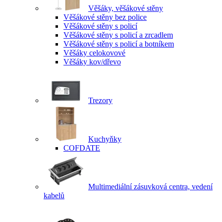
Věšáky, věšákové stěny
Věšákové stěny bez police
Věšákové stěny s policí
Věšákové stěny s policí a zrcadlem
Věšákové stěny s policí a botníkem
Věšáky celokovové
Věšáky kov/dřevo
Trezory
Kuchyňky
COFDATE
Multimediální zásuvková centra, vedení
kabelů