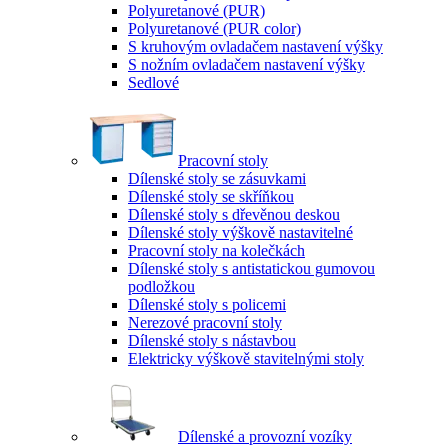
Polyuretanové (PUR)
Polyuretanové (PUR color)
S kruhovým ovladačem nastavení výšky
S nožním ovladačem nastavení výšky
Sedlové
Pracovní stoly
Dílenské stoly se zásuvkami
Dílenské stoly se skříňkou
Dílenské stoly s dřevěnou deskou
Dílenské stoly výškově nastavitelné
Pracovní stoly na kolečkách
Dílenské stoly s antistatickou gumovou
podložkou
Dílenské stoly s policemi
Nerezové pracovní stoly
Dílenské stoly s nástavbou
Elektricky výškově stavitelnými stoly
Dílenské a provozní vozíky