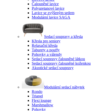
Čalouněné lavice
Polyuretanové lavice
Lavice se zvýšeným sedem
Modulární lavice SAGA
Sedací soupravy a křesla
Křesla pro seniory
Relaxační křesla
Taburety a pouffy
Pohovky a válendy
Sedací soupravy čalouněné látkou
Sedací soupravy čalouněné koženkou
Akustické sedací soupravy
Modulární sedací nábytek
Rondo
Triangl
Flexi lounge
Marshmallow
Pohovky