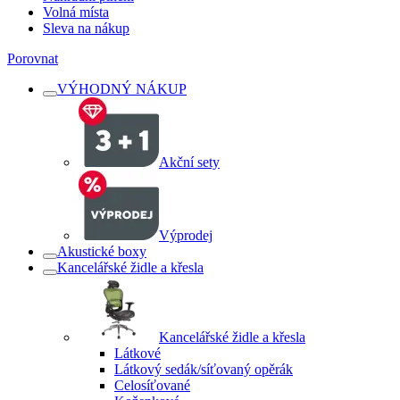
Volná místa
Sleva na nákup
Porovnat
VÝHODNÝ NÁKUP
Akční sety
Výprodej
Akustické boxy
Kancelářské židle a křesla
Kancelářské židle a křesla
Látkové
Látkový sedák/síťovaný opěrák
Celosíťované