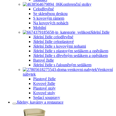
Konferenční stolky
Celodřevěné
Se skleněnou deskou
S kovovým rámem
Na kovových nohách
Mobilní
Jídelní židle
Jídelní židle celodřevěné
Jídelní židle celoplastové
Jídelní židle s kovovými nohami
Jídelní židle s plastovým sedákem a opěrákem
Jídelní židle s dřevěným sedákem a opěrákem
Barové židle
Jídelní židle s čalouněným sedákem
Venkovní
nábytek
Plastové židle
Kovové židle
Plastové stoly
Kovové stoly
Sedací soupravy
Jídelny, kavárny a restaurace