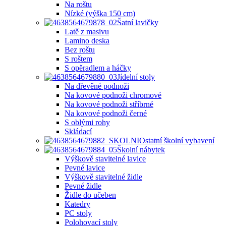
Na roštu
Nízké (výška 150 cm)
Šatní lavičky
Latě z masivu
Lamino deska
Bez roštu
S roštem
S opěradlem a háčky
Jídelní stoly
Na dřevěné podnoži
Na kovové podnoži chromové
Na kovové podnoži stříbrné
Na kovové podnoži černé
S oblými rohy
Skládací
Ostatní školní vybavení
Školní nábytek
Výškově stavitelné lavice
Pevné lavice
Výškově stavitelné židle
Pevné židle
Židle do učeben
Katedry
PC stoly
Polohovací stoly