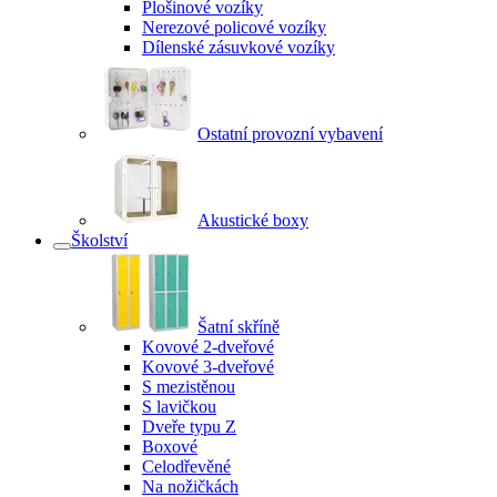
Plošinové vozíky
Nerezové policové vozíky
Dílenské zásuvkové vozíky
Ostatní provozní vybavení
Akustické boxy
Školství
Šatní skříně
Kovové 2-dveřové
Kovové 3-dveřové
S mezistěnou
S lavičkou
Dveře typu Z
Boxové
Celodřevěné
Na nožičkách