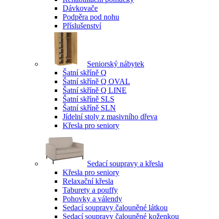
Dávkovače
Podpěra pod nohu
Příslušenství
Seniorský nábytek
Šatní skříně Q
Šatní skříně Q OVAL
Šatní skříně Q LINE
Šatní skříně SLS
Šatní skříně SLN
Jídelní stoly z masivního dřeva
Křesla pro seniory
Sedací soupravy a křesla
Křesla pro seniory
Relaxační křesla
Taburety a pouffy
Pohovky a válendy
Sedací soupravy čalouněné látkou
Sedací soupravy čalouněné koženkou