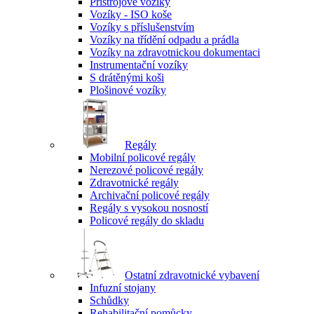
Přístrojové vozíky
Vozíky - ISO koše
Vozíky s příslušenstvím
Vozíky na třídění odpadu a prádla
Vozíky na zdravotnickou dokumentaci
Instrumentační vozíky
S drátěnými koši
Plošinové vozíky
Regály
Mobilní policové regály
Nerezové policové regály
Zdravotnické regály
Archivační policové regály
Regály s vysokou nosností
Policové regály do skladu
Ostatní zdravotnické vybavení
Infuzní stojany
Schůdky
Rehabilitační pomůcky