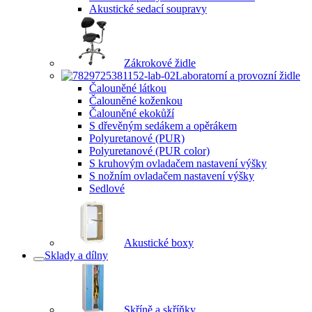
Akustické sedací soupravy
Zákrokové židle
Laboratorní a provozní židle
Čalouněné látkou
Čalouněné koženkou
Čalouněné ekokůží
S dřevěným sedákem a opěrákem
Polyuretanové (PUR)
Polyuretanové (PUR color)
S kruhovým ovladačem nastavení výšky
S nožním ovladačem nastavení výšky
Sedlové
Akustické boxy
Sklady a dílny
Skříně a skříňky