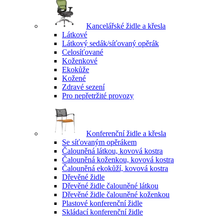
Kancelářské židle a křesla
Látkové
Látkový sedák/síťovaný opěrák
Celosíťované
Koženkové
Ekokůže
Kožené
Zdravé sezení
Pro nepřetržité provozy
Konferenční židle a křesla
Se síťovaným opěrákem
Čalouněná látkou, kovová kostra
Čalouněná koženkou, kovová kostra
Čalouněná ekokůží, kovová kostra
Dřevěné židle
Dřevěné židle čalouněné látkou
Dřevěné židle čalouněné koženkou
Plastové konferenční židle
Skládací konferenční židle