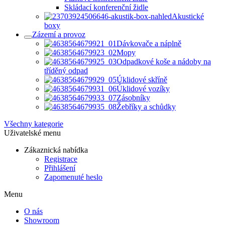
Skládací konferenční židle
Akustické
boxy
Zázemí a provoz
Dávkovače a náplně
Mopy
Odpadkové koše a nádoby na
tříděný odpad
Úklidové skříně
Úklidové vozíky
Zásobníky
Žebříky a schůdky
Všechny kategorie
Uživatelské menu
Zákaznická nabídka
Registrace
Přihlášení
Zapomenuté heslo
Menu
O nás
Showroom