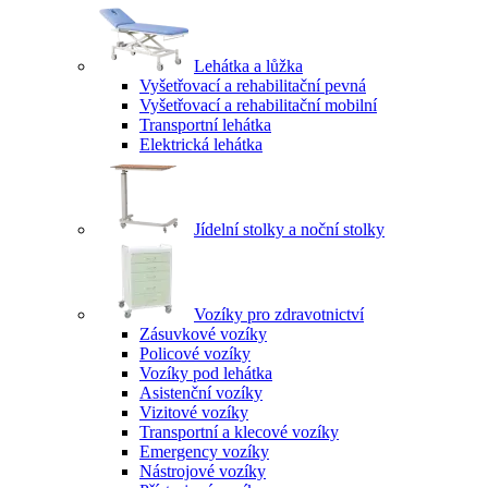
Lehátka a lůžka
Vyšetřovací a rehabilitační pevná
Vyšetřovací a rehabilitační mobilní
Transportní lehátka
Elektrická lehátka
Jídelní stolky a noční stolky
Vozíky pro zdravotnictví
Zásuvkové vozíky
Policové vozíky
Vozíky pod lehátka
Asistenční vozíky
Vizitové vozíky
Transportní a klecové vozíky
Emergency vozíky
Nástrojové vozíky