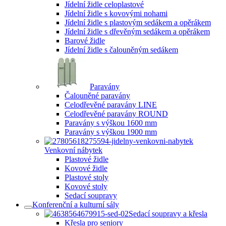
Jídelní židle celoplastové
Jídelní židle s kovovými nohami
Jídelní židle s plastovým sedákem a opěrákem
Jídelní židle s dřevěným sedákem a opěrákem
Barové židle
Jídelní židle s čalouněným sedákem
Paravány
Čalouněné paravány
Celodřevěné paravány LINE
Celodřevěné paravány ROUND
Paravány s výškou 1600 mm
Paravány s výškou 1900 mm
Venkovní nábytek
Plastové židle
Kovové židle
Plastové stoly
Kovové stoly
Sedací soupravy
Konferenční a kulturní sály
Sedací soupravy a křesla
Křesla pro seniory