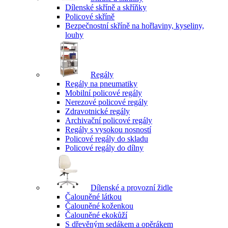
Dílenské skříně a skříňky
Policové skříně
Bezpečnostní skříně na hořlaviny, kyseliny,
louhy
Regály
Regály na pneumatiky
Mobilní policové regály
Nerezové policové regály
Zdravotnické regály
Archivační policové regály
Regály s vysokou nosností
Policové regály do skladu
Policové regály do dílny
Dílenské a provozní židle
Čalouněné látkou
Čalouněné koženkou
Čalouněné ekokůží
S dřevěným sedákem a opěrákem