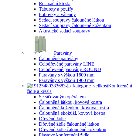
Relaxační křesla
Taburety a pouffy
Pohovky a válendy
Sedací soupravy čalouněné látkou
Sedací soupravy čalouněné koženkou
Akustické sedací soupravy
Paravány
Čalouněné paravány
Celodřevěné paravány LINE
Celodřevěné paravány ROUND
Paravány s výškou 1600 mm
Paravány s výškou 1900 mm
Konferenční
židle a křesla
Se síťovaným opěrákem
Čalouněná látkou, kovová kostra
Čalouněná koženkou, kovová kostra
Čalouněná ekokůží, kovová kostra
Dřevěné židle
Dřevěné židle čalouněné látkou
Dřevěné židle čalouněné koženkou
Plastové konferenční židle