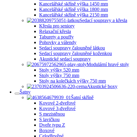
Kancelářské skříně výška 1450 mm
Kancelářské skříně výška 1800 mm
Kancelářské skříně výška 2150 mm
Sedací soupravy a křesla
Křesla pro seniory
Relaxační křesla
Taburety a pouffy
Pohovky a válendy
Sedací soupravy čalouněné látkou
Sedací soupravy čalouněné koženkou
Akustické sedací soupravy
Modulární hravé stoly
Stoly výšky 520 mm
Stoly výšky 750 mm
Stoly na kolečkách výšky 750 mm
Akustické boxy
Šatny
Šatní skříně
Kovové 2-dveřové
Kovové 3-dveřové
S mezistěnou
S lavičkou
Dveře typu Z
Boxové
Celodřevěné