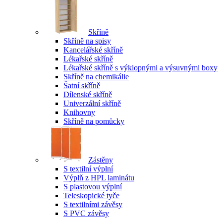
Skříně
Skříně na spisy
Kancelářské skříně
Lékařské skříně
Lékařské skříně s výklopnými a výsuvnými boxy
Skříně na chemikálie
Šatní skříně
Dílenské skříně
Univerzální skříně
Knihovny
Skříně na pomůcky
Zástěny
S textilní výplní
Výplň z HPL laminátu
S plastovou výplní
Teleskopické tyče
S textilními závěsy
S PVC závěsy