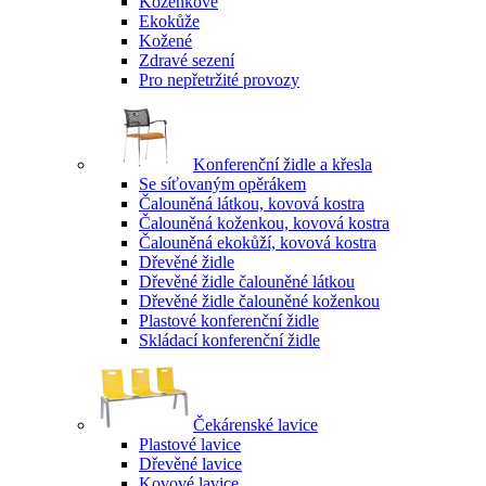
Koženkové
Ekokůže
Kožené
Zdravé sezení
Pro nepřetržité provozy
Konferenční židle a křesla
Se síťovaným opěrákem
Čalouněná látkou, kovová kostra
Čalouněná koženkou, kovová kostra
Čalouněná ekokůží, kovová kostra
Dřevěné židle
Dřevěné židle čalouněné látkou
Dřevěné židle čalouněné koženkou
Plastové konferenční židle
Skládací konferenční židle
Čekárenské lavice
Plastové lavice
Dřevěné lavice
Kovové lavice