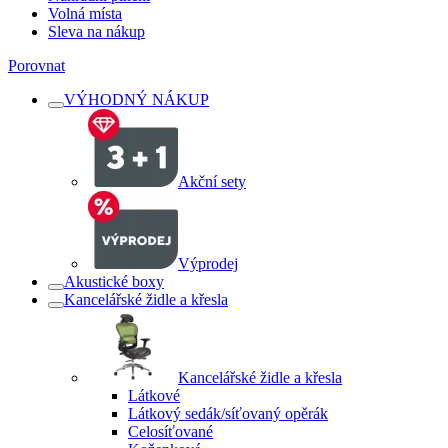
Volná místa
Sleva na nákup
Porovnat
VÝHODNÝ NÁKUP
Akční sety
Výprodej
Akustické boxy
Kancelářské židle a křesla
Kancelářské židle a křesla
Látkové
Látkový sedák/síťovaný opěrák
Celosíťované