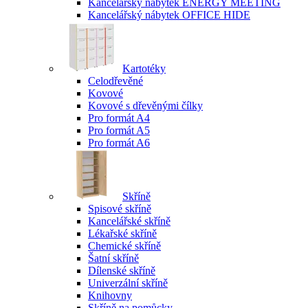
Kancelářský nábytek ENERGY MEETING
Kancelářský nábytek OFFICE HIDE
Kartotéky
Celodřevěné
Kovové
Kovové s dřevěnými čílky
Pro formát A4
Pro formát A5
Pro formát A6
Skříně
Spisové skříně
Kancelářské skříně
Lékařské skříně
Chemické skříně
Šatní skříně
Dílenské skříně
Univerzální skříně
Knihovny
Skříně na pomůcky