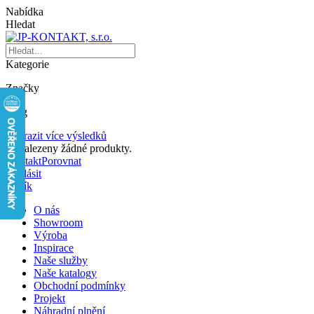
Nabídka
Hledat
Kategorie
Značky
Blog
Zobrazit více výsledků
Nenalezeny žádné produkty.
Kontakt
Porovnat
Přihlásit
Košík
O nás
Showroom
Výroba
Inspirace
Naše služby
Naše katalogy
Obchodní podmínky
Projekt
Náhradní plnění