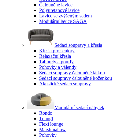
Čalouněné lavice
Polyuretanové lavice
Lavice se zvýšeným sedem
Modulární lavice SAGA
Sedací soupravy a křesla
Křesla pro seniory
Relaxační křesla
Taburety a pouffy
Pohovky a válendy
Sedací soupravy čalouněné látkou
Sedací soupravy čalouněné koženkou
Akustické sedací soupravy
Modulární sedací nábytek
Rondo
Triangl
Flexi lounge
Marshmallow
Pohovky