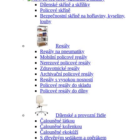
Dílenské skříně a skříňky
Policové skříně
Bezpečnostní skříně na hořlaviny, kyseliny,
louhy
Regály
Regály na pneumatiky
Mobilní policové regály
Nerezové policové regály
Zdravotnické regály
Archivační policové regály
Regály s vysokou nosností
Policové regály do skladu
Policové regály do dílny
Dílenské a provozní židle
Čalouněné látkou
Čalouněné koženkou
Čalouněné ekokůží
S dřevěným sedákem a opěrákem