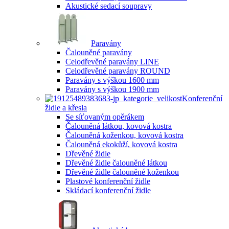
Akustické sedací soupravy
Paravány
Čalouněné paravány
Celodřevěné paravány LINE
Celodřevěné paravány ROUND
Paravány s výškou 1600 mm
Paravány s výškou 1900 mm
Konferenční
židle a křesla
Se síťovaným opěrákem
Čalouněná látkou, kovová kostra
Čalouněná koženkou, kovová kostra
Čalouněná ekokůží, kovová kostra
Dřevěné židle
Dřevěné židle čalouněné látkou
Dřevěné židle čalouněné koženkou
Plastové konferenční židle
Skládací konferenční židle