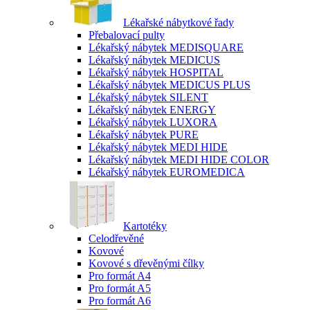
Lékařské nábytkové řady
Přebalovací pulty
Lékařský nábytek MEDISQUARE
Lékařský nábytek MEDICUS
Lékařský nábytek HOSPITAL
Lékařský nábytek MEDICUS PLUS
Lékařský nábytek SILENT
Lékařský nábytek ENERGY
Lékařský nábytek LUXORA
Lékařský nábytek PURE
Lékařský nábytek MEDI HIDE
Lékařský nábytek MEDI HIDE COLOR
Lékařský nábytek EUROMEDICA
Kartotéky
Celodřevěné
Kovové
Kovové s dřevěnými čílky
Pro formát A4
Pro formát A5
Pro formát A6