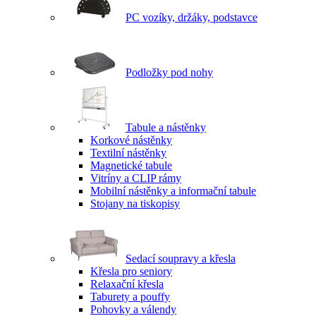
PC vozíky, držáky, podstavce
Podložky pod nohy
Tabule a nástěnky
Korkové nástěnky
Textilní nástěnky
Magnetické tabule
Vitríny a CLIP rámy
Mobilní nástěnky a informační tabule
Stojany na tiskopisy
Sedací soupravy a křesla
Křesla pro seniory
Relaxační křesla
Taburety a pouffy
Pohovky a válendy