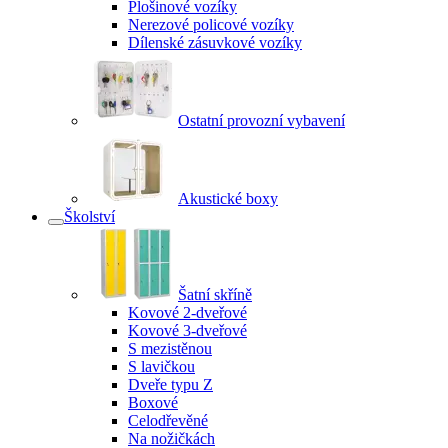
Plošinové vozíky
Nerezové policové vozíky
Dílenské zásuvkové vozíky
Ostatní provozní vybavení
Akustické boxy
Školství
Šatní skříně
Kovové 2-dveřové
Kovové 3-dveřové
S mezistěnou
S lavičkou
Dveře typu Z
Boxové
Celodřevěné
Na nožičkách