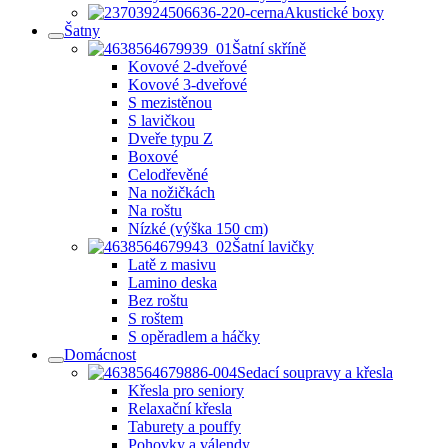
Akustické boxy
Šatny
Šatní skříně
Kovové 2-dveřové
Kovové 3-dveřové
S mezistěnou
S lavičkou
Dveře typu Z
Boxové
Celodřevěné
Na nožičkách
Na roštu
Nízké (výška 150 cm)
Šatní lavičky
Latě z masivu
Lamino deska
Bez roštu
S roštem
S opěradlem a háčky
Domácnost
Sedací soupravy a křesla
Křesla pro seniory
Relaxační křesla
Taburety a pouffy
Pohovky a válendy