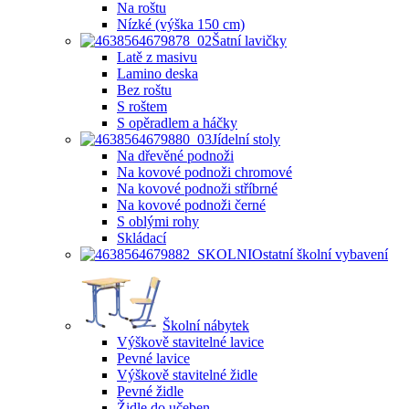
Na roštu
Nízké (výška 150 cm)
Šatní lavičky
Latě z masivu
Lamino deska
Bez roštu
S roštem
S opěradlem a háčky
Jídelní stoly
Na dřevěné podnoži
Na kovové podnoži chromové
Na kovové podnoži stříbrné
Na kovové podnoži černé
S oblými rohy
Skládací
Ostatní školní vybavení
Školní nábytek
Výškově stavitelné lavice
Pevné lavice
Výškově stavitelné židle
Pevné židle
Židle do učeben