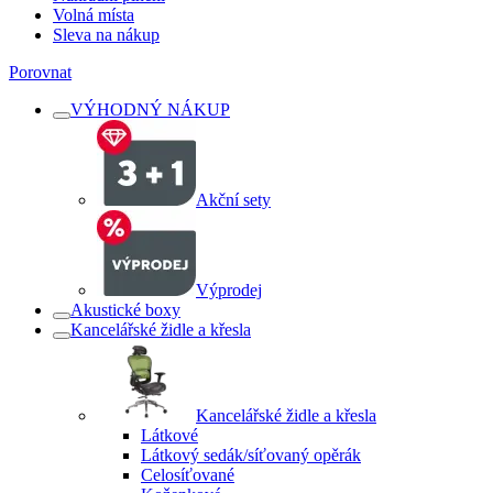
Volná místa
Sleva na nákup
Porovnat
VÝHODNÝ NÁKUP
Akční sety
Výprodej
Akustické boxy
Kancelářské židle a křesla
Kancelářské židle a křesla
Látkové
Látkový sedák/síťovaný opěrák
Celosíťované