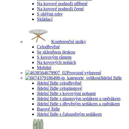
Na kovové podnoži stříbrné
Na kovové podnoži černé
S oblými rohy
Skládací
Konferenční stolky
Celodřevěné
Se skleněnou deskou
S kovovým rámem
Na kovových nohách
Mobilní
Provozní vybavení
Jídelní židle
Jídelní židle celodřevěné
Jídelní židle celoplastové
Jídelní židle s kovovými nohami
Jídelní židle s plastovým sedákem a opěrákem
Jídelní židle s dřevěným sedákem a opěrákem
Barové židle
Jídelní židle s čalouněným sedákem