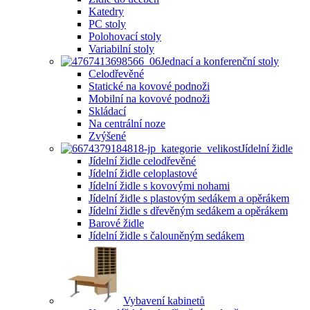
Katedry
PC stoly
Polohovací stoly
Variabilní stoly
Jednací a konferenční stoly
Celodřevěné
Statické na kovové podnoži
Mobilní na kovové podnoži
Skládací
Na centrální noze
Zvýšené
Jídelní židle
Jídelní židle celodřevěné
Jídelní židle celoplastové
Jídelní židle s kovovými nohami
Jídelní židle s plastovým sedákem a opěrákem
Jídelní židle s dřevěným sedákem a opěrákem
Barové židle
Jídelní židle s čalouněným sedákem
Vybavení kabinetů