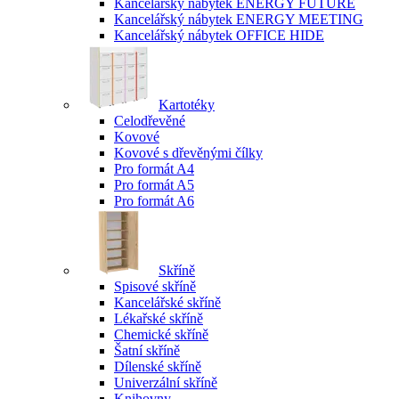
Kancelářský nábytek ENERGY FUTURE
Kancelářský nábytek ENERGY MEETING
Kancelářský nábytek OFFICE HIDE
Kartotéky
Celodřevěné
Kovové
Kovové s dřevěnými čílky
Pro formát A4
Pro formát A5
Pro formát A6
Skříně
Spisové skříně
Kancelářské skříně
Lékařské skříně
Chemické skříně
Šatní skříně
Dílenské skříně
Univerzální skříně
Knihovny