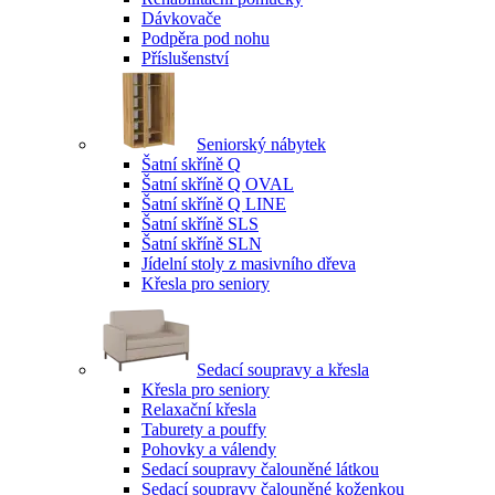
Dávkovače
Podpěra pod nohu
Příslušenství
Seniorský nábytek
Šatní skříně Q
Šatní skříně Q OVAL
Šatní skříně Q LINE
Šatní skříně SLS
Šatní skříně SLN
Jídelní stoly z masivního dřeva
Křesla pro seniory
Sedací soupravy a křesla
Křesla pro seniory
Relaxační křesla
Taburety a pouffy
Pohovky a válendy
Sedací soupravy čalouněné látkou
Sedací soupravy čalouněné koženkou