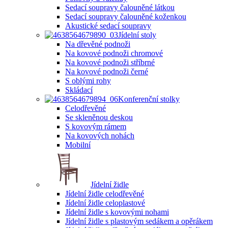
Sedací soupravy čalouněné látkou
Sedací soupravy čalouněné koženkou
Akustické sedací soupravy
Jídelní stoly
Na dřevěné podnoži
Na kovové podnoži chromové
Na kovové podnoži stříbrné
Na kovové podnoži černé
S oblými rohy
Skládací
Konferenční stolky
Celodřevěné
Se skleněnou deskou
S kovovým rámem
Na kovových nohách
Mobilní
Jídelní židle
Jídelní židle celodřevěné
Jídelní židle celoplastové
Jídelní židle s kovovými nohami
Jídelní židle s plastovým sedákem a opěrákem