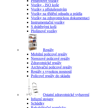
Přístrojové vozíky
Vozíky - ISO koše
Vozíky s příslušenstvím
Vozíky na třídění odpadu a prádla
Vozíky na zdravotnickou dokumentaci
Instrumentační vozíky
S drátěnými koši
Plošinové vozíky
Regály
Mobilní policové regály
Nerezové policové regály
Zdravotnické regály
Archivační policové regály
Regály s vysokou nosností
Policové regály do skladu
Ostatní zdravotnické vybavení
Infuzní stojany
Schůdky
Rehabilitační pomůcky