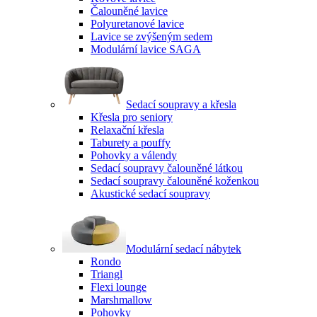
Čalouněné lavice
Polyuretanové lavice
Lavice se zvýšeným sedem
Modulární lavice SAGA
Sedací soupravy a křesla
Křesla pro seniory
Relaxační křesla
Taburety a pouffy
Pohovky a válendy
Sedací soupravy čalouněné látkou
Sedací soupravy čalouněné koženkou
Akustické sedací soupravy
Modulární sedací nábytek
Rondo
Triangl
Flexi lounge
Marshmallow
Pohovky