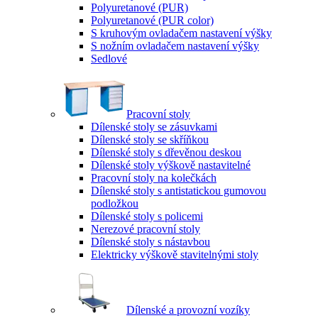
Polyuretanové (PUR)
Polyuretanové (PUR color)
S kruhovým ovladačem nastavení výšky
S nožním ovladačem nastavení výšky
Sedlové
Pracovní stoly
Dílenské stoly se zásuvkami
Dílenské stoly se skříňkou
Dílenské stoly s dřevěnou deskou
Dílenské stoly výškově nastavitelné
Pracovní stoly na kolečkách
Dílenské stoly s antistatickou gumovou
podložkou
Dílenské stoly s policemi
Nerezové pracovní stoly
Dílenské stoly s nástavbou
Elektricky výškově stavitelnými stoly
Dílenské a provozní vozíky