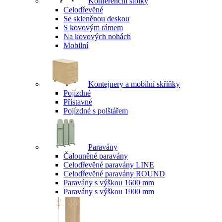
Konferenční stolky
Celodřevěné
Se skleněnou deskou
S kovovým rámem
Na kovových nohách
Mobilní
Kontejnery a mobilní skříňky
Pojízdné
Přístavné
Pojízdné s polštářem
Paravány
Čalouněné paravány
Celodřevěné paravány LINE
Celodřevěné paravány ROUND
Paravány s výškou 1600 mm
Paravány s výškou 1900 mm