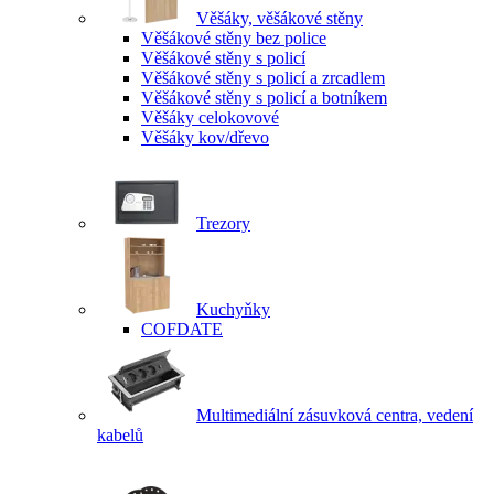
Věšáky, věšákové stěny
Věšákové stěny bez police
Věšákové stěny s policí
Věšákové stěny s policí a zrcadlem
Věšákové stěny s policí a botníkem
Věšáky celokovové
Věšáky kov/dřevo
Trezory
Kuchyňky
COFDATE
Multimediální zásuvková centra, vedení
kabelů