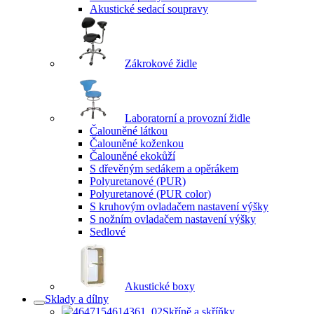
Akustické sedací soupravy
Zákrokové židle
Laboratorní a provozní židle
Čalouněné látkou
Čalouněné koženkou
Čalouněné ekokůží
S dřevěným sedákem a opěrákem
Polyuretanové (PUR)
Polyuretanové (PUR color)
S kruhovým ovladačem nastavení výšky
S nožním ovladačem nastavení výšky
Sedlové
Akustické boxy
Sklady a dílny
Skříně a skříňky