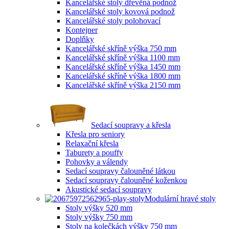
Kancelářské stoly dřevěná podnož
Kancelářské stoly kovová podnož
Kancelářské stoly polohovací
Kontejner
Doplňky
Kancelářské skříně výška 750 mm
Kancelářské skříně výška 1100 mm
Kancelářské skříně výška 1450 mm
Kancelářské skříně výška 1800 mm
Kancelářské skříně výška 2150 mm
Sedací soupravy a křesla
Křesla pro seniory
Relaxační křesla
Taburety a pouffy
Pohovky a válendy
Sedací soupravy čalouněné látkou
Sedací soupravy čalouněné koženkou
Akustické sedací soupravy
Modulární hravé stoly
Stoly výšky 520 mm
Stoly výšky 750 mm
Stoly na kolečkách výšky 750 mm