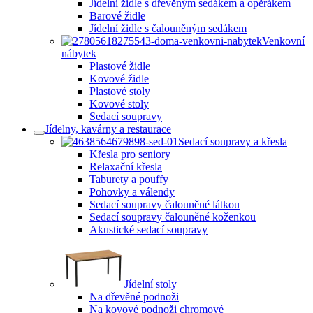
Jídelní židle s dřevěným sedákem a opěrákem
Barové židle
Jídelní židle s čalouněným sedákem
Venkovní
nábytek
Plastové židle
Kovové židle
Plastové stoly
Kovové stoly
Sedací soupravy
Jídelny, kavárny a restaurace
Sedací soupravy a křesla
Křesla pro seniory
Relaxační křesla
Taburety a pouffy
Pohovky a válendy
Sedací soupravy čalouněné látkou
Sedací soupravy čalouněné koženkou
Akustické sedací soupravy
Jídelní stoly
Na dřevěné podnoži
Na kovové podnoži chromové