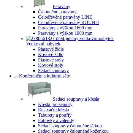
Paravány
Čalouněné paravány
Celodřevěné paravány LINE
Celodřevěné paravány ROUND
Paravány s výškou 1600 mm
Paravány s výškou 1900 mm
Venkovní nábytek
Plastové židle
Kovové židle
Plastové stoly
Kovové stoly
Sedací soupravy
Konferenční a kulturní sály
Sedací soupravy a křesla
Křesla pro seniory
Relaxační křesla
Taburety a pouffy
Pohovky a válendy
Sedací soupravy čalouněné látkou
Sedací soupravy čalouněné koženkou