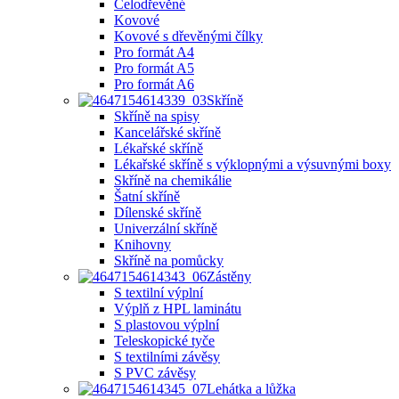
Celodřevěné
Kovové
Kovové s dřevěnými čílky
Pro formát A4
Pro formát A5
Pro formát A6
Skříně
Skříně na spisy
Kancelářské skříně
Lékařské skříně
Lékařské skříně s výklopnými a výsuvnými boxy
Skříně na chemikálie
Šatní skříně
Dílenské skříně
Univerzální skříně
Knihovny
Skříně na pomůcky
Zástěny
S textilní výplní
Výplň z HPL laminátu
S plastovou výplní
Teleskopické tyče
S textilními závěsy
S PVC závěsy
Lehátka a lůžka