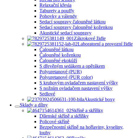
Relaxační křesla
Taburety a pouffy
Pohovky a válendy
Sedací soupravy čalouněné látkou
Sedací soupravy čalouněné koženkou
Akustické sedací soupravy
Zákrokové židle
Laboratorní a provozní židle
Čalouněné látkou
Čalouněné koženkou
Čalouněné ekokůží
S dřevěným sedákem a opěrákem
Polyuretanové (PUR)
Polyuretanové (PUR color)
S kruhovým ovladačem nastavení výšky
S nožním ovladačem nastavení výšky
Sedlové
Akustické boxy
Sklady a dílny
Skříně a skříňky
Dílenské skříně a skříňky
Policové skříně
Bezpečnostní skříně na hořlaviny, kyseliny,
louhy