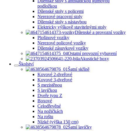
Dílenské stoly s antistatickou gumovou
podložkou
Dílenské stoly s policemi
Nerezové pracovní stoly
Dílenské stoly s nástavbou
Elektricky výškově stavitelnými stoly
Dílenské a provozní vozíky
Plošinové vozíky
Nerezové policové vozíky
Dílenské zásuvkové vozíky
Ostatní provozní vybavení
Akustické boxy
Školství
Šatní skříně
Kovové 2-dveřové
Kovové 3-dveřové
S mezistěnou
S lavičkou
Dveře typu Z
Boxové
Celodřevěné
Na nožičkách
Na roštu
Nízké (výška 150 cm)
Šatní lavičky