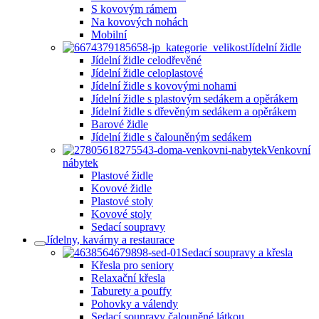
S kovovým rámem
Na kovových nohách
Mobilní
Jídelní židle
Jídelní židle celodřevěné
Jídelní židle celoplastové
Jídelní židle s kovovými nohami
Jídelní židle s plastovým sedákem a opěrákem
Jídelní židle s dřevěným sedákem a opěrákem
Barové židle
Jídelní židle s čalouněným sedákem
Venkovní
nábytek
Plastové židle
Kovové židle
Plastové stoly
Kovové stoly
Sedací soupravy
Jídelny, kavárny a restaurace
Sedací soupravy a křesla
Křesla pro seniory
Relaxační křesla
Taburety a pouffy
Pohovky a válendy
Sedací soupravy čalouněné látkou