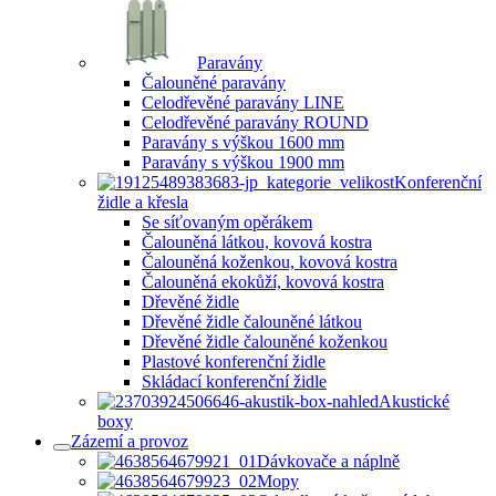
Paravány
Čalouněné paravány
Celodřevěné paravány LINE
Celodřevěné paravány ROUND
Paravány s výškou 1600 mm
Paravány s výškou 1900 mm
Konferenční
židle a křesla
Se síťovaným opěrákem
Čalouněná látkou, kovová kostra
Čalouněná koženkou, kovová kostra
Čalouněná ekokůží, kovová kostra
Dřevěné židle
Dřevěné židle čalouněné látkou
Dřevěné židle čalouněné koženkou
Plastové konferenční židle
Skládací konferenční židle
Akustické
boxy
Zázemí a provoz
Dávkovače a náplně
Mopy