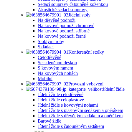
Sedací soupravy čalouněné koženkou
Akustické sedací soupravy
Jídelní stoly
Na dřevěné podnoži
Na kovové podnoži chromové
Na kovové podnoži stříbrné
Na kovové podnoži černé
S oblými rohy
Skládací
Konferenční stolky
Celodřevěné
Se skleněnou deskou
S kovovým rámem
Na kovových nohách
Mobilní
Provozní vybavení
Jídelní židle
Jídelní židle celodřevěné
Jídelní židle celoplastové
Jídelní židle s kovovými nohami
Jídelní židle s plastovým sedákem a opěrákem
Jídelní židle s dřevěným sedákem a opěrákem
Barové židle
Jídelní židle s čalouněným sedákem