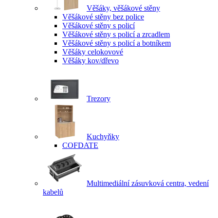
Věšáky, věšákové stěny
Věšákové stěny bez police
Věšákové stěny s policí
Věšákové stěny s policí a zrcadlem
Věšákové stěny s policí a botníkem
Věšáky celokovové
Věšáky kov/dřevo
Trezory
Kuchyňky
COFDATE
Multimediální zásuvková centra, vedení
kabelů