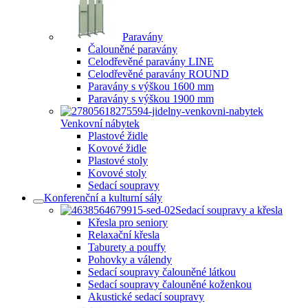
Paravány
Čalouněné paravány
Celodřevěné paravány LINE
Celodřevěné paravány ROUND
Paravány s výškou 1600 mm
Paravány s výškou 1900 mm
Venkovní nábytek
Plastové židle
Kovové židle
Plastové stoly
Kovové stoly
Sedací soupravy
Konferenční a kulturní sály
Sedací soupravy a křesla
Křesla pro seniory
Relaxační křesla
Taburety a pouffy
Pohovky a válendy
Sedací soupravy čalouněné látkou
Sedací soupravy čalouněné koženkou
Akustické sedací soupravy