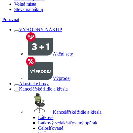
Volná místa
Sleva na nákup
Porovnat
VÝHODNÝ NÁKUP
Akční sety
Výprodej
Akustické boxy
Kancelářské židle a křesla
Kancelářské židle a křesla
Látkové
Látkový sedák/síťovaný opěrák
Celosíťované