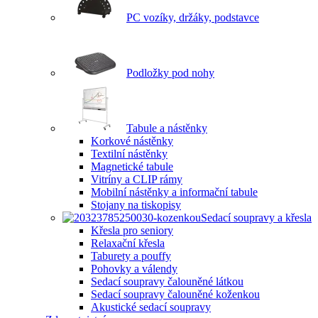
PC vozíky, držáky, podstavce
Podložky pod nohy
Tabule a nástěnky
Korkové nástěnky
Textilní nástěnky
Magnetické tabule
Vitríny a CLIP rámy
Mobilní nástěnky a informační tabule
Stojany na tiskopisy
Sedací soupravy a křesla
Křesla pro seniory
Relaxační křesla
Taburety a pouffy
Pohovky a válendy
Sedací soupravy čalouněné látkou
Sedací soupravy čalouněné koženkou
Akustické sedací soupravy