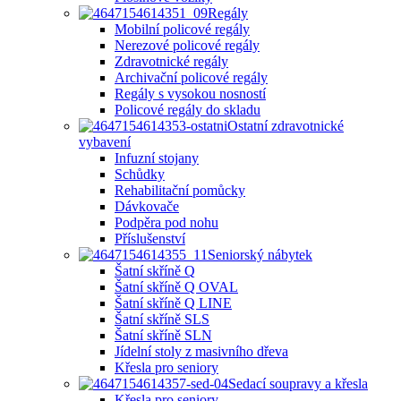
Regály
Mobilní policové regály
Nerezové policové regály
Zdravotnické regály
Archivační policové regály
Regály s vysokou nosností
Policové regály do skladu
Ostatní zdravotnické
vybavení
Infuzní stojany
Schůdky
Rehabilitační pomůcky
Dávkovače
Podpěra pod nohu
Příslušenství
Seniorský nábytek
Šatní skříně Q
Šatní skříně Q OVAL
Šatní skříně Q LINE
Šatní skříně SLS
Šatní skříně SLN
Jídelní stoly z masivního dřeva
Křesla pro seniory
Sedací soupravy a křesla
Křesla pro seniory