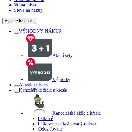
Volná místa
Sleva na nákup
Vyberte kategorii
VÝHODNÝ NÁKUP
Akční sety
Výprodej
Akustické boxy
Kancelářské židle a křesla
Kancelářské židle a křesla
Látkové
Látkový sedák/síťovaný opěrák
Celosíťované