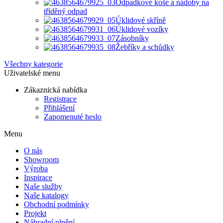
Odpadkové koše a nádoby na
tříděný odpad
Úklidové skříně
Úklidové vozíky
Zásobníky
Žebříky a schůdky
Všechny kategorie
Uživatelské menu
Zákaznická nabídka
Registrace
Přihlášení
Zapomenuté heslo
Menu
O nás
Showroom
Výroba
Inspirace
Naše služby
Naše katalogy
Obchodní podmínky
Projekt
Náhradní plnění