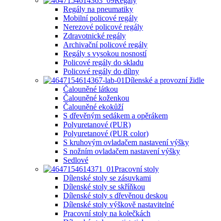
Regály
Regály na pneumatiky
Mobilní policové regály
Nerezové policové regály
Zdravotnické regály
Archivační policové regály
Regály s vysokou nosností
Policové regály do skladu
Policové regály do dílny
Dílenské a provozní židle
Čalouněné látkou
Čalouněné koženkou
Čalouněné ekokůží
S dřevěným sedákem a opěrákem
Polyuretanové (PUR)
Polyuretanové (PUR color)
S kruhovým ovladačem nastavení výšky
S nožním ovladačem nastavení výšky
Sedlové
Pracovní stoly
Dílenské stoly se zásuvkami
Dílenské stoly se skříňkou
Dílenské stoly s dřevěnou deskou
Dílenské stoly výškově nastavitelné
Pracovní stoly na kolečkách