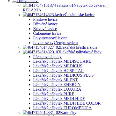
Zdravotnictví
Nábytek do čekáren -
RELAXIA
Čekárenské lavice
Plastové lavice
Dřevěné lavice
Kovové lavice
Čalouněné lavice
Polyuretanové lavice
Lavice se zvýšeným sedem
Lékařská křesla a židle
Lékařské nábytkové řady
Přebalovací pulty
Lékařský nábytek MEDISQUARE
Lékařský nábytek MEDICUS
Lékařský nábytek HOSPITAL
Lékařský nábytek MEDICUS PLUS
Lékařský nábytek SILENT
Lékařský nábytek ENERGY
Lékařský nábytek LUXORA
Lékařský nábytek PURE
Lékařský nábytek MEDI HIDE
Lékařský nábytek MEDI HIDE COLOR
Lékařský nábytek EUROMEDICA
Kartotéky