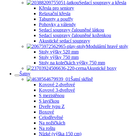
Sedací soupravy a křesla
Křesla pro seniory
Relaxační křesla
Taburety a pouffy
Pohovky a válendy
Sedací soupravy čalouněné látkou
Sedací soupravy čalouněné koženkou
Akustické sedací soupravy
Modulární hravé stoly
Stoly výšky 520 mm
Stoly výšky 750 mm
Stoly na kolečkách výšky 750 mm
Akustické boxy
Šatny
Šatní skříně
Kovové 2-dveřové
Kovové 3-dveřové
S mezistěnou
S lavičkou
Dveře typu Z
Boxové
Celodřevěné
Na nožičkách
Na roštu
Nízké (výška 150 cm)