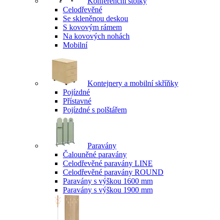
Konferenční stolky
Celodřevěné
Se skleněnou deskou
S kovovým rámem
Na kovových nohách
Mobilní
Kontejnery a mobilní skříňky
Pojízdné
Přístavné
Pojízdné s polštářem
Paravány
Čalouněné paravány
Celodřevěné paravány LINE
Celodřevěné paravány ROUND
Paravány s výškou 1600 mm
Paravány s výškou 1900 mm