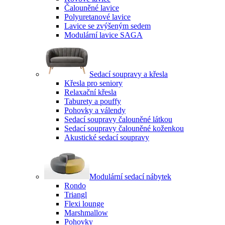
Čalouněné lavice
Polyuretanové lavice
Lavice se zvýšeným sedem
Modulární lavice SAGA
Sedací soupravy a křesla
Křesla pro seniory
Relaxační křesla
Taburety a pouffy
Pohovky a válendy
Sedací soupravy čalouněné látkou
Sedací soupravy čalouněné koženkou
Akustické sedací soupravy
Modulární sedací nábytek
Rondo
Triangl
Flexi lounge
Marshmallow
Pohovky