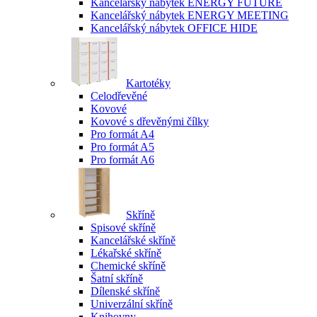
Kancelářský nábytek ENERGY FUTURE
Kancelářský nábytek ENERGY MEETING
Kancelářský nábytek OFFICE HIDE
Kartotéky
Celodřevěné
Kovové
Kovové s dřevěnými čílky
Pro formát A4
Pro formát A5
Pro formát A6
Skříně
Spisové skříně
Kancelářské skříně
Lékařské skříně
Chemické skříně
Šatní skříně
Dílenské skříně
Univerzální skříně
Knihovny