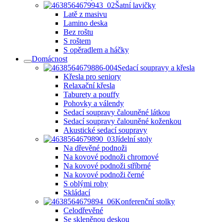
Šatní lavičky
Latě z masivu
Lamino deska
Bez roštu
S roštem
S opěradlem a háčky
Domácnost
Sedací soupravy a křesla
Křesla pro seniory
Relaxační křesla
Taburety a pouffy
Pohovky a válendy
Sedací soupravy čalouněné látkou
Sedací soupravy čalouněné koženkou
Akustické sedací soupravy
Jídelní stoly
Na dřevěné podnoži
Na kovové podnoži chromové
Na kovové podnoži stříbrné
Na kovové podnoži černé
S oblými rohy
Skládací
Konferenční stolky
Celodřevěné
Se skleněnou deskou