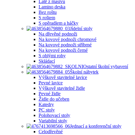
Latě z masivu
Lamino deska
Bez roštu
S roštem
S opěradlem a háčky
Jídelní stoly
Na dřevěné podnoži
Na kovové podnoži chromové
Na kovové podnoži stříbrné
Na kovové podnoži černé
S oblými rohy
Skládací
Ostatní školní vybavení
Školní nábytek
Výškově stavitelné lavice
Pevné lavice
Výškově stavitelné židle
Pevné židle
Židle do učeben
Katedry
PC stoly
Polohovací stoly
Variabilní stoly
Jednací a konferenční stoly
Celodřevěné