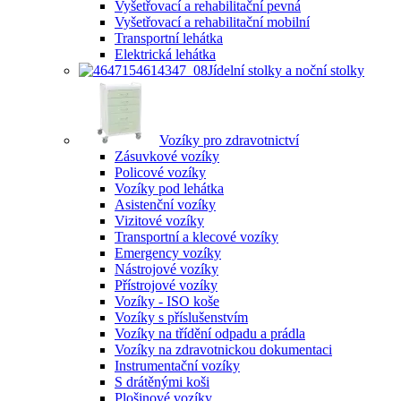
Vyšetřovací a rehabilitační pevná
Vyšetřovací a rehabilitační mobilní
Transportní lehátka
Elektrická lehátka
Jídelní stolky a noční stolky
Vozíky pro zdravotnictví
Zásuvkové vozíky
Policové vozíky
Vozíky pod lehátka
Asistenční vozíky
Vizitové vozíky
Transportní a klecové vozíky
Emergency vozíky
Nástrojové vozíky
Přístrojové vozíky
Vozíky - ISO koše
Vozíky s příslušenstvím
Vozíky na třídění odpadu a prádla
Vozíky na zdravotnickou dokumentaci
Instrumentační vozíky
S drátěnými koši
Plošinové vozíky