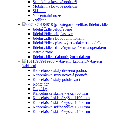
Statické na kovové podnoži
Mobilní na kovové podnoži
Skládací
Na centrální noze
Zvýšené
Jídelní židle
Jídelní židle celodřevěné
Jídelní židle celoplastové
Jídelní židle s kovovými nohami
Jídelní židle s plastovým sedákem a opěrákem
Jídelní židle s dřevěným sedákem a opěrákem
Barové židle
Jídelní židle s čalouněným sedákem
Vybavení
kabinetů
Kancelářské stoly dřevěná podnož
Kancelářské stoly kovová podnož
Kancelářské stoly polohovací
Kontejner
Doplňky
Kancelářské skříně výška 750 mm
Kancelářské skříně výška 1100 mm
Kancelářské skříně výška 1450 mm
Kancelářské skříně výška 1800 mm
Kancelářské skříně výška 2150 mm