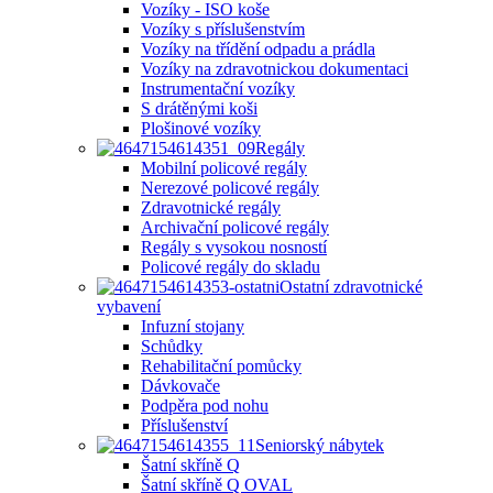
Vozíky - ISO koše
Vozíky s příslušenstvím
Vozíky na třídění odpadu a prádla
Vozíky na zdravotnickou dokumentaci
Instrumentační vozíky
S drátěnými koši
Plošinové vozíky
Regály
Mobilní policové regály
Nerezové policové regály
Zdravotnické regály
Archivační policové regály
Regály s vysokou nosností
Policové regály do skladu
Ostatní zdravotnické
vybavení
Infuzní stojany
Schůdky
Rehabilitační pomůcky
Dávkovače
Podpěra pod nohu
Příslušenství
Seniorský nábytek
Šatní skříně Q
Šatní skříně Q OVAL