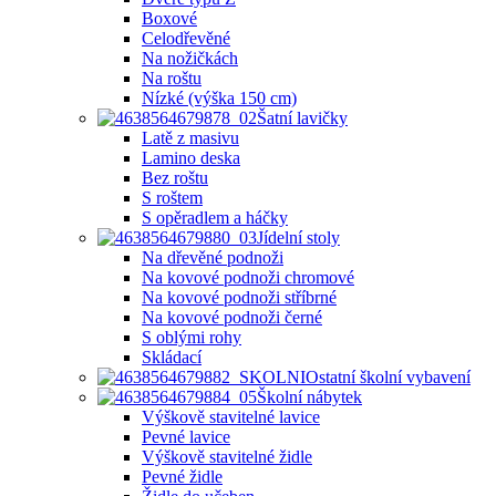
Boxové
Celodřevěné
Na nožičkách
Na roštu
Nízké (výška 150 cm)
Šatní lavičky
Latě z masivu
Lamino deska
Bez roštu
S roštem
S opěradlem a háčky
Jídelní stoly
Na dřevěné podnoži
Na kovové podnoži chromové
Na kovové podnoži stříbrné
Na kovové podnoži černé
S oblými rohy
Skládací
Ostatní školní vybavení
Školní nábytek
Výškově stavitelné lavice
Pevné lavice
Výškově stavitelné židle
Pevné židle