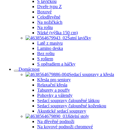
S lavičkou
Dveře typu Z
Boxové
Celodřevěné
Na nožičkách
Na roštu
Nízké (výška 150 cm)
Šatní lavičky
Latě z masivu
Lamino deska
Bez roštu
S roštem
S opěradlem a háčky
Domácnost
Sedací soupravy a křesla
Křesla pro seniory
Relaxační křesla
Taburety a pouffy
Pohovky a válendy
Sedací soupravy čalouněné látkou
Sedací soupravy čalouněné koženkou
Akustické sedací soupravy
Jídelní stoly
Na dřevěné podnoži
Na kovové podnoži chromové