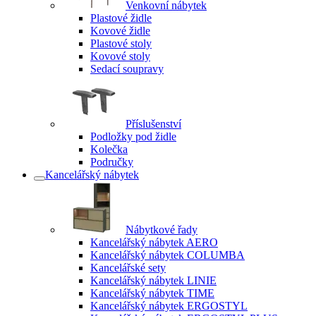
Venkovní nábytek
Plastové židle
Kovové židle
Plastové stoly
Kovové stoly
Sedací soupravy
Příslušenství
Podložky pod židle
Kolečka
Područky
Kancelářský nábytek
Nábytkové řady
Kancelářský nábytek AERO
Kancelářský nábytek COLUMBA
Kancelářské sety
Kancelářský nábytek LINIE
Kancelářský nábytek TIME
Kancelářský nábytek ERGOSTYL