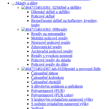
Sklady a dílny
Skříně a skříňky
Dílenské skříně a skříňky
Policové skříně
Bezpečnostní skříně na hořlaviny, kyseliny,
louhy
Regály
Regály na pneumatiky
Mobilní policové regály
Nerezové policové regály
Zdravotnické regály
Archivační policové regály
Regály s vysokou nosností
Policové regály do skladu
Policové regály do dílny
Dílenské a provozní židle
Čalouněné látkou
Čalouněné koženkou
Čalouněné ekokůží
S dřevěným sedákem a opěrákem
Polyuretanové (PUR)
Polyuretanové (PUR color)
S kruhovým ovladačem nastavení výšky
S nožním ovladačem nastavení výšky
Sedlové