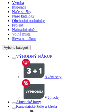
Výroba
Inspirace
Naše služby
Naše katalogy
Obchodní podmínky
Projekt
Náhradní plnění
Volná místa
Sleva na nákup
Vyberte kategorii
VÝHODNÝ NÁKUP
Akční sety
Výprodej
Akustické boxy
Kancelářské židle a křesla