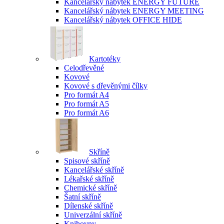
Kancelářský nábytek ENERGY FUTURE
Kancelářský nábytek ENERGY MEETING
Kancelářský nábytek OFFICE HIDE
Kartotéky
Celodřevěné
Kovové
Kovové s dřevěnými čílky
Pro formát A4
Pro formát A5
Pro formát A6
Skříně
Spisové skříně
Kancelářské skříně
Lékařské skříně
Chemické skříně
Šatní skříně
Dílenské skříně
Univerzální skříně
Knihovny