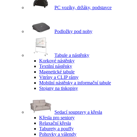
PC vozíky, držáky, podstavce
Podložky pod nohy
Tabule a nástěnky
Korkové nástěnky
Textilní nástěnky
Magnetické tabule
Vitríny a CLIP rámy
Mobilní nástěnky a informační tabule
Stojany na tiskopisy
Sedací soupravy a křesla
Křesla pro seniory
Relaxační křesla
Taburety a pouffy
Pohovky a válendy