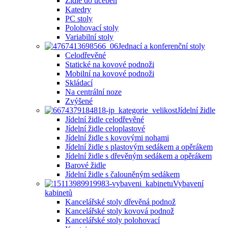
Židle do učeben
Katedry
PC stoly
Polohovací stoly
Variabilní stoly
Jednací a konferenční stoly
Celodřevěné
Statické na kovové podnoži
Mobilní na kovové podnoži
Skládací
Na centrální noze
Zvýšené
Jídelní židle
Jídelní židle celodřevěné
Jídelní židle celoplastové
Jídelní židle s kovovými nohami
Jídelní židle s plastovým sedákem a opěrákem
Jídelní židle s dřevěným sedákem a opěrákem
Barové židle
Jídelní židle s čalouněným sedákem
Vybavení
kabinetů
Kancelářské stoly dřevěná podnož
Kancelářské stoly kovová podnož
Kancelářské stoly polohovací