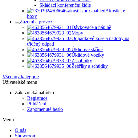
Skládací konferenční židle
Akustické
boxy
Zázemí a provoz
Dávkovače a náplně
Mopy
Odpadkové koše a nádoby na
tříděný odpad
Úklidové skříně
Úklidové vozíky
Zásobníky
Žebříky a schůdky
Všechny kategorie
Uživatelské menu
Zákaznická nabídka
Registrace
Přihlášení
Zapomenuté heslo
Menu
O nás
Showroom