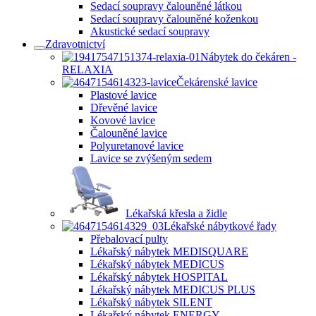
Sedací soupravy čalouněné látkou
Sedací soupravy čalouněné koženkou
Akustické sedací soupravy
Zdravotnictví
Nábytek do čekáren -
RELAXIA
Čekárenské lavice
Plastové lavice
Dřevěné lavice
Kovové lavice
Čalouněné lavice
Polyuretanové lavice
Lavice se zvýšeným sedem
Lékařská křesla a židle
Lékařské nábytkové řady
Přebalovací pulty
Lékařský nábytek MEDISQUARE
Lékařský nábytek MEDICUS
Lékařský nábytek HOSPITAL
Lékařský nábytek MEDICUS PLUS
Lékařský nábytek SILENT
Lékařský nábytek ENERGY