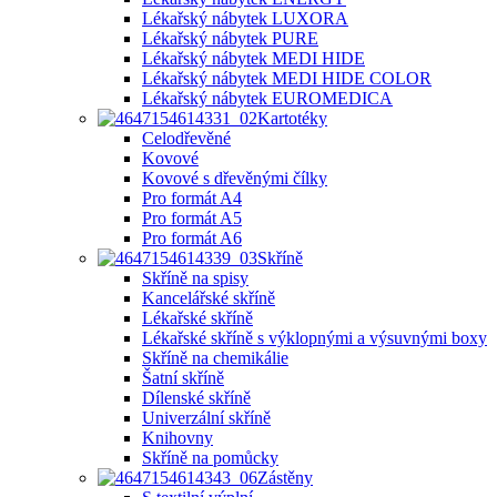
Lékařský nábytek LUXORA
Lékařský nábytek PURE
Lékařský nábytek MEDI HIDE
Lékařský nábytek MEDI HIDE COLOR
Lékařský nábytek EUROMEDICA
Kartotéky
Celodřevěné
Kovové
Kovové s dřevěnými čílky
Pro formát A4
Pro formát A5
Pro formát A6
Skříně
Skříně na spisy
Kancelářské skříně
Lékařské skříně
Lékařské skříně s výklopnými a výsuvnými boxy
Skříně na chemikálie
Šatní skříně
Dílenské skříně
Univerzální skříně
Knihovny
Skříně na pomůcky
Zástěny