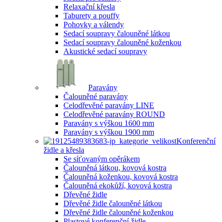
Relaxační křesla
Taburety a pouffy
Pohovky a válendy
Sedací soupravy čalouněné látkou
Sedací soupravy čalouněné koženkou
Akustické sedací soupravy
Paravány
Čalouněné paravány
Celodřevěné paravány LINE
Celodřevěné paravány ROUND
Paravány s výškou 1600 mm
Paravány s výškou 1900 mm
Konferenční
židle a křesla
Se síťovaným opěrákem
Čalouněná látkou, kovová kostra
Čalouněná koženkou, kovová kostra
Čalouněná ekokůží, kovová kostra
Dřevěné židle
Dřevěné židle čalouněné látkou
Dřevěné židle čalouněné koženkou
Plastové konferenční židle