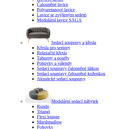
Čalouněné lavice
Polyuretanové lavice
Lavice se zvýšeným sedem
Modulární lavice SAGA
Sedací soupravy a křesla
Křesla pro seniory
Relaxační křesla
Taburety a pouffy
Pohovky a válendy
Sedací soupravy čalouněné látkou
Sedací soupravy čalouněné koženkou
Akustické sedací soupravy
Modulární sedací nábytek
Rondo
Triangl
Flexi lounge
Marshmallow
Pohovky