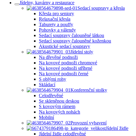
Jídelny, kavárny a restaurace
Sedací soupravy a křesla
Křesla pro seniory
Relaxační křesla
Taburety a pouffy
Pohovky a válendy
Sedací soupravy čalouněné látkou
Sedací soupravy čalouněné koženkou
Akustické sedací soupravy
Jídelní stoly
Na dřevěné podnoži
Na kovové podnoži chromové
Na kovové podnoži stříbrné
Na kovové podnoži černé
S oblými rohy
Skládací
Konferenční stolky
Celodřevěné
Se skleněnou deskou
S kovovým rámem
Na kovových nohách
Mobilní
Provozní vybavení
Jídelní židle
Jídelní židle celodřevěné