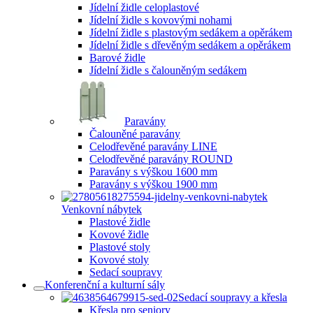
Jídelní židle celoplastové
Jídelní židle s kovovými nohami
Jídelní židle s plastovým sedákem a opěrákem
Jídelní židle s dřevěným sedákem a opěrákem
Barové židle
Jídelní židle s čalouněným sedákem
Paravány
Čalouněné paravány
Celodřevěné paravány LINE
Celodřevěné paravány ROUND
Paravány s výškou 1600 mm
Paravány s výškou 1900 mm
Venkovní nábytek
Plastové židle
Kovové židle
Plastové stoly
Kovové stoly
Sedací soupravy
Konferenční a kulturní sály
Sedací soupravy a křesla
Křesla pro seniory