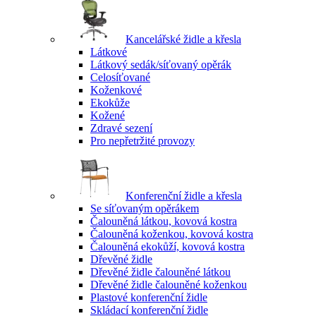
Kancelářské židle a křesla
Látkové
Látkový sedák/síťovaný opěrák
Celosíťované
Koženkové
Ekokůže
Kožené
Zdravé sezení
Pro nepřetržité provozy
Konferenční židle a křesla
Se síťovaným opěrákem
Čalouněná látkou, kovová kostra
Čalouněná koženkou, kovová kostra
Čalouněná ekokůží, kovová kostra
Dřevěné židle
Dřevěné židle čalouněné látkou
Dřevěné židle čalouněné koženkou
Plastové konferenční židle
Skládací konferenční židle