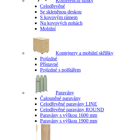
Konferenční stolky
Celodřevěné
Se skleněnou deskou
S kovovým rámem
Na kovových nohách
Mobilní
Kontejnery a mobilní skříňky
Pojízdné
Přístavné
Pojízdné s polštářem
Paravány
Čalouněné paravány
Celodřevěné paravány LINE
Celodřevěné paravány ROUND
Paravány s výškou 1600 mm
Paravány s výškou 1900 mm