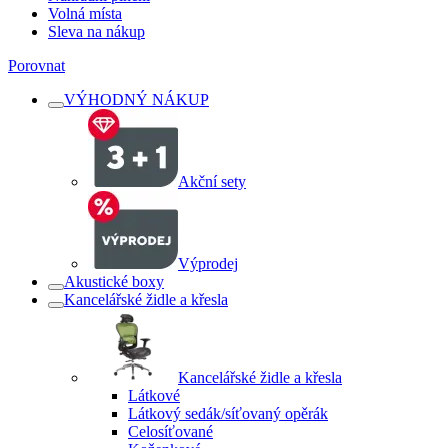
Volná místa
Sleva na nákup
Porovnat
VÝHODNÝ NÁKUP
Akční sety
Výprodej
Akustické boxy
Kancelářské židle a křesla
Kancelářské židle a křesla
Látkové
Látkový sedák/síťovaný opěrák
Celosíťované