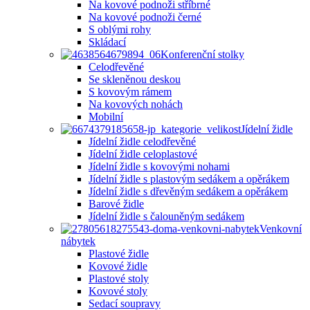
Na kovové podnoži stříbrné
Na kovové podnoži černé
S oblými rohy
Skládací
Konferenční stolky
Celodřevěné
Se skleněnou deskou
S kovovým rámem
Na kovových nohách
Mobilní
Jídelní židle
Jídelní židle celodřevěné
Jídelní židle celoplastové
Jídelní židle s kovovými nohami
Jídelní židle s plastovým sedákem a opěrákem
Jídelní židle s dřevěným sedákem a opěrákem
Barové židle
Jídelní židle s čalouněným sedákem
Venkovní
nábytek
Plastové židle
Kovové židle
Plastové stoly
Kovové stoly
Sedací soupravy