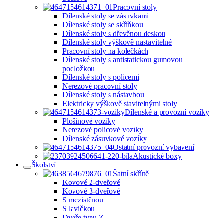
Pracovní stoly
Dílenské stoly se zásuvkami
Dílenské stoly se skříňkou
Dílenské stoly s dřevěnou deskou
Dílenské stoly výškově nastavitelné
Pracovní stoly na kolečkách
Dílenské stoly s antistatickou gumovou
podložkou
Dílenské stoly s policemi
Nerezové pracovní stoly
Dílenské stoly s nástavbou
Elektricky výškově stavitelnými stoly
Dílenské a provozní vozíky
Plošinové vozíky
Nerezové policové vozíky
Dílenské zásuvkové vozíky
Ostatní provozní vybavení
Akustické boxy
Školství
Šatní skříně
Kovové 2-dveřové
Kovové 3-dveřové
S mezistěnou
S lavičkou
Dveře typu Z