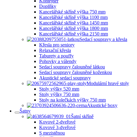
Kontejner
Doplňky
Kancelářské skříně výška 750 mm
Kancelářské skříně výška 1100 mm
Kancelářské skříně výška 1450 mm
Kancelářské skříně výška 1800 mm
Kancelářské skříně výška 2150 mm
Sedací soupravy a křesla
Křesla pro seniory
Relaxační křesla
Taburety a pouffy
Pohovky a válendy
Sedací soupravy čalouněné látkou
Sedací soupravy čalouněné koženkou
Akustické sedací soupravy
Modulární hravé stoly
Stoly výšky 520 mm
Stoly výšky 750 mm
Stoly na kolečkách výšky 750 mm
Akustické boxy
Šatny
Šatní skříně
Kovové 2-dveřové
Kovové 3-dveřové
S mezistěnou