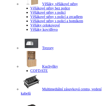
Věšáky, věšákové stěny
Věšákové stěny bez police
Věšákové stěny s policí
Věšákové stěny s policí a zrcadlem
Věšákové stěny s policí a botníkem
Věšáky celokovové
Věšáky kov/dřevo
Trezory
Kuchyňky
COFDATE
Multimediální zásuvková centra, vedení
kabelů