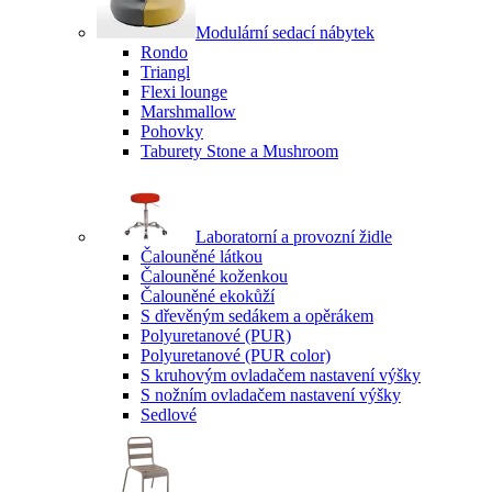
Modulární sedací nábytek
Rondo
Triangl
Flexi lounge
Marshmallow
Pohovky
Taburety Stone a Mushroom
Laboratorní a provozní židle
Čalouněné látkou
Čalouněné koženkou
Čalouněné ekokůží
S dřevěným sedákem a opěrákem
Polyuretanové (PUR)
Polyuretanové (PUR color)
S kruhovým ovladačem nastavení výšky
S nožním ovladačem nastavení výšky
Sedlové