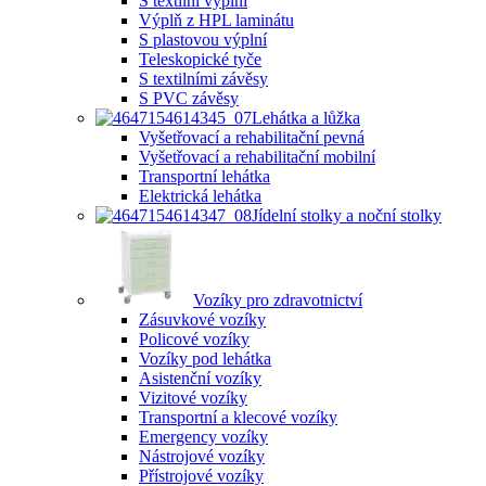
S textilní výplní
Výplň z HPL laminátu
S plastovou výplní
Teleskopické tyče
S textilními závěsy
S PVC závěsy
Lehátka a lůžka
Vyšetřovací a rehabilitační pevná
Vyšetřovací a rehabilitační mobilní
Transportní lehátka
Elektrická lehátka
Jídelní stolky a noční stolky
Vozíky pro zdravotnictví
Zásuvkové vozíky
Policové vozíky
Vozíky pod lehátka
Asistenční vozíky
Vizitové vozíky
Transportní a klecové vozíky
Emergency vozíky
Nástrojové vozíky
Přístrojové vozíky