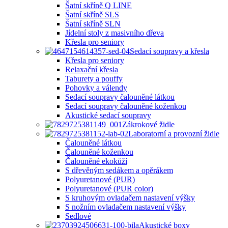
Šatní skříně Q LINE
Šatní skříně SLS
Šatní skříně SLN
Jídelní stoly z masivního dřeva
Křesla pro seniory
Sedací soupravy a křesla
Křesla pro seniory
Relaxační křesla
Taburety a pouffy
Pohovky a válendy
Sedací soupravy čalouněné látkou
Sedací soupravy čalouněné koženkou
Akustické sedací soupravy
Zákrokové židle
Laboratorní a provozní židle
Čalouněné látkou
Čalouněné koženkou
Čalouněné ekokůží
S dřevěným sedákem a opěrákem
Polyuretanové (PUR)
Polyuretanové (PUR color)
S kruhovým ovladačem nastavení výšky
S nožním ovladačem nastavení výšky
Sedlové
Akustické boxy